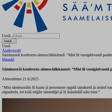
Uusâ...
Uusâ...
Uusâ
Äigikyevdil
Säminuorâi konferens almosciälkkámuš: “Mist lii vuoigâdvuotâ puáttee
Maasâd
Säminuorâi konferens almosciälkkámuš: “Mist lii vuoigâdvuotâ pu
Almostittum 21.8.2025
“Mist säminuorâin lii haalu já perustume oppâđ sämikielâ já sirdeđ to
ulguubeln, tot kulá mijjân sämmilijd já lii luándulâš uási mist.”