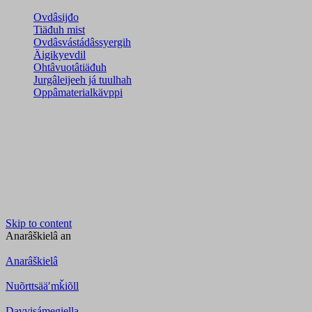
Ovdâsijđo
Tiäđuh mist
Ovdâsvástádâssyergih
Äigikyevdil
Ohtâvuotâtiäđuh
Jurgâleijeeh já tuulhah
Oppâmaterialkävppi
Skip to content
Anarâškielâ
an
Anarâškielâ
Nuõrttsääʹmǩiõll
Davvisámegiella