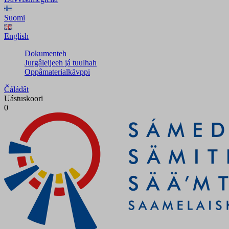
Suomi
English
Dokumenteh
Jurgâleijeeh já tuulhah
Oppâmaterialkävppi
Čáládât
Uástuskoori
0