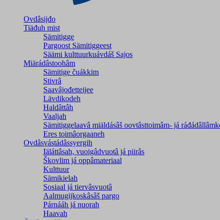
Ovdâsijđo
Tiäđuh mist
Sämitigge
Pargoost Sämitiggeest
Säämi kulttuurkuávdáš Sajos
Miärádâstoohâm
Sämitige čuákkim
Stivrâ
Saavâjođetteijee
Lävdikodeh
Haldâttâh
Vaaljah
Sämitiggelaavâ miäldásâš oovtâsttoimâm- já ráđádâllâmk
Eres toimâorgaaneh
Ovdâsvástádâssyergih
Iäláttâsah, vuoigâdvuotâ já piirâs
Škovlim já oppâmateriaal
Kulttuur
Sämikielah
Sosiaal já tiervâsvuotâ
Aalmugijkoskâsâš pargo
Párnááh já nuorah
Haavah