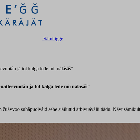
Sämitigge
vuotân já tot kalga leđe mii nálásâš”
átteevuotân já tot kalga leđe mii nálásâš”
m čuávvoo suhâpuolváid sehe siäiluttiđ ärbivuáválii tiäđu. Návt
sämikult