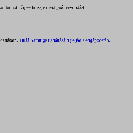
lttuurist ličij eellimsaje meid puátteevuođâst.
äđáttâsâin.
Tiiláá Sämitige tiäđáttâsâid jieijâd šleđgâpoostân
.