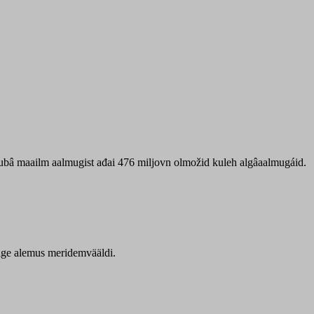
 ubâ maailm aalmugist ađai 476 miljovn olmožid kuleh algâaalmugáid.
itige alemus meridemvääldi.