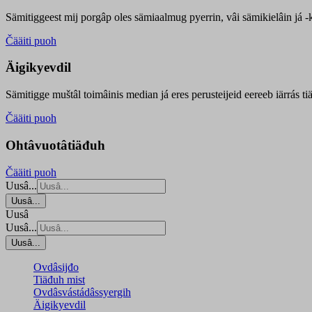
Sämitiggeest mij porgâp oles sämiaalmug pyerrin, vâi sämikielâin já -ku
Čääiti puoh
Äigikyevdil
Sämitigge muštâl toimâinis median já eres perusteijeid eereeb iärrás ti
Čääiti puoh
Ohtâvuotâtiäđuh
Čääiti puoh
Uusâ...
Uusâ...
Uusâ
Uusâ...
Uusâ...
Ovdâsijđo
Tiäđuh mist
Ovdâsvástádâssyergih
Äigikyevdil