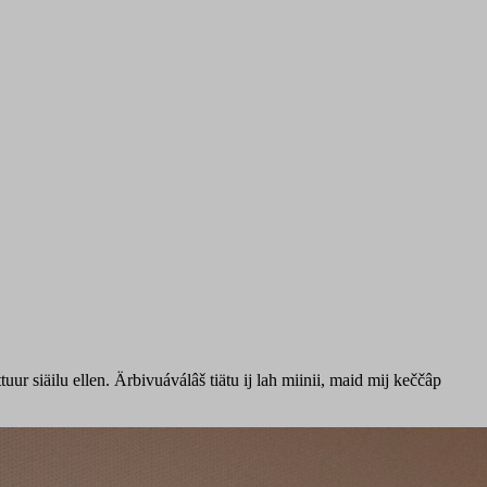
tuur siäilu ellen. Ärbivuáválâš tiätu ij lah miinii, maid mij keččâp