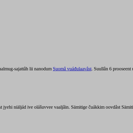
aalmug-sajattâh lii nanodum
Suomâ vuáđulaavâst
. Suullân 6 prooseent
âst jyehi niäljád ive olášuvvee vaaljâin. Sämitige čuákkim oovdâst Säm