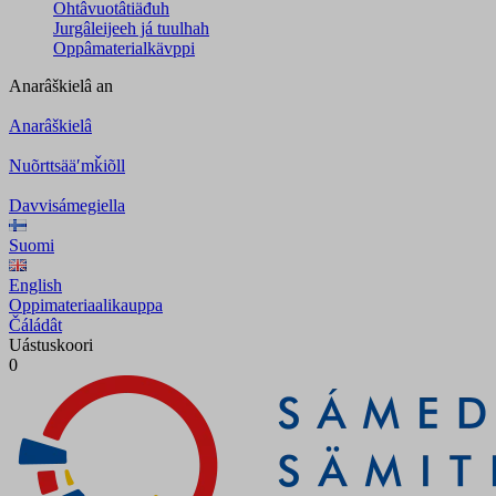
Ohtâvuotâtiäđuh
Jurgâleijeeh já tuulhah
Oppâmaterialkävppi
Anarâškielâ
an
Anarâškielâ
Nuõrttsääʹmǩiõll
Davvisámegiella
Suomi
English
Oppimateriaalikauppa
Čáládât
Uástuskoori
0