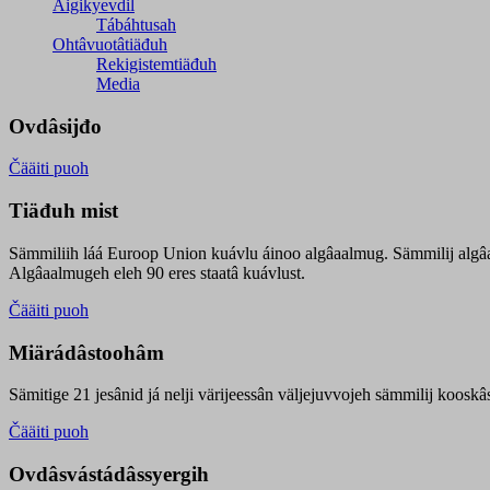
Äigikyevdil
Tábáhtusah
Ohtâvuotâtiäđuh
Rekigistemtiäđuh
Media
Ovdâsijđo
Čääiti puoh
Tiäđuh mist
Sämmiliih láá Euroop Union kuávlu áinoo algâaalmug. Sämmilij algâ
Algâaalmugeh eleh 90 eres staatâ kuávlust.
Čääiti puoh
Miärádâstoohâm
Sämitige 21 jesânid já nelji värijeessân väljejuvvojeh sämmilij koosk
Čääiti puoh
Ovdâsvástádâssyergih