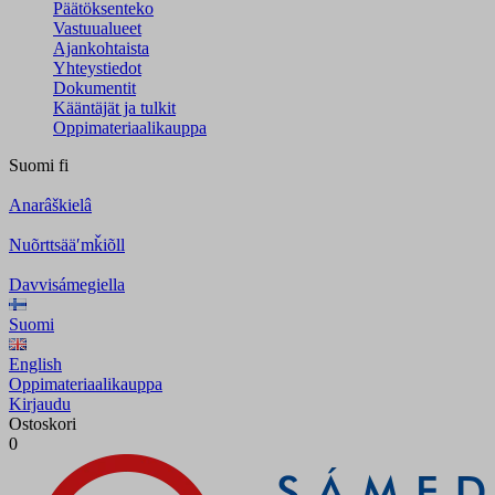
Päätöksenteko
Vastuualueet
Ajankohtaista
Yhteystiedot
Dokumentit
Kääntäjät ja tulkit
Oppimateriaalikauppa
Suomi
fi
Anarâškielâ
Nuõrttsääʹmǩiõll
Davvisámegiella
Suomi
English
Oppimateriaalikauppa
Kirjaudu
Ostoskori
0