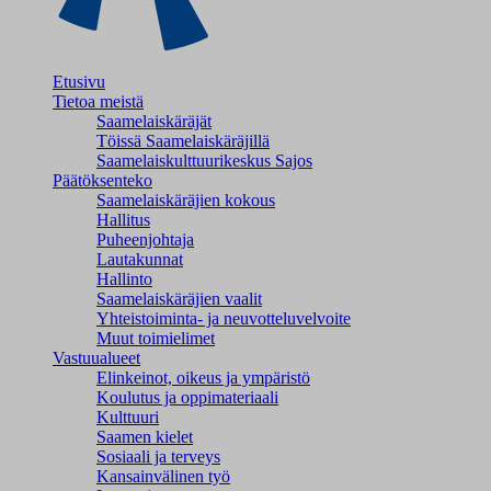
Etusivu
Tietoa meistä
Saamelaiskäräjät
Töissä Saamelaiskäräjillä
Saamelaiskulttuuri­keskus Sajos
Päätöksenteko
Saamelaiskäräjien kokous
Hallitus
Puheenjohtaja
Lautakunnat
Hallinto
Saamelaiskäräjien vaalit
Yhteistoiminta- ja neuvotteluvelvoite
Muut toimielimet
Vastuualueet
Elinkeinot, oikeus ja ympäristö
Koulutus ja oppimateriaali
Kulttuuri
Saamen kielet
Sosiaali ja terveys
Kansainvälinen työ