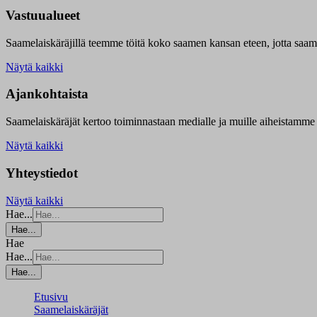
Vastuualueet
Saamelaiskäräjillä t
eemme töitä koko saamen kansan eteen, jotta saamen 
Näytä kaikki
Ajankohtaista
Saamelaiskäräjät kertoo toiminnastaan medialle ja muille aiheistamme 
Näytä kaikki
Yhteystiedot
Näytä kaikki
Hae...
Hae...
Hae
Hae...
Hae...
Etusivu
Saamelaiskäräjät