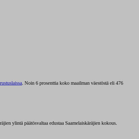
ustuslaissa
.
Noin 6 prosenttia koko maailman väestöstä eli 476
äräjien ylintä päätösvaltaa edustaa Saamelaiskäräjien kokous.