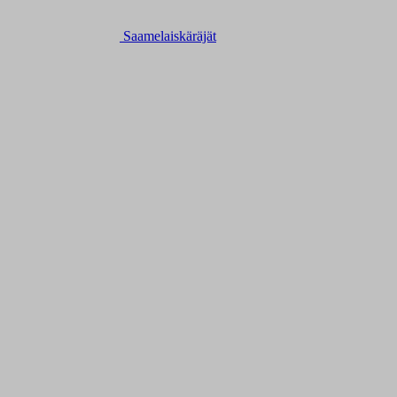
Saamelaiskäräjät