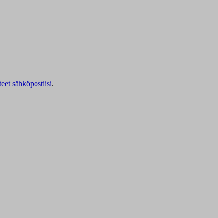
teet sähköpostiisi
.