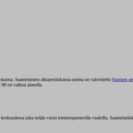
iskansa. Saamelaisten alkuperäiskansa-asema on vahvistettu
Suomen per
0 eri valtion alueella.
n keskuudessa joka neljäs vuosi toimeenpantavilla vaaleilla. Saamelaisk