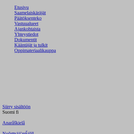
Etusivu
Saamelaiskäräjät
Päätöksenteko
Vastuualueet
Ajankohtaista
Yhteystiedot
Dokumentit
Kääntäjät ja tulkit
Oppimateriaalikauppa
Siirry sisältöön
Suomi
fi
Anarâškielâ
Nuõrttsääʹmǩiõll