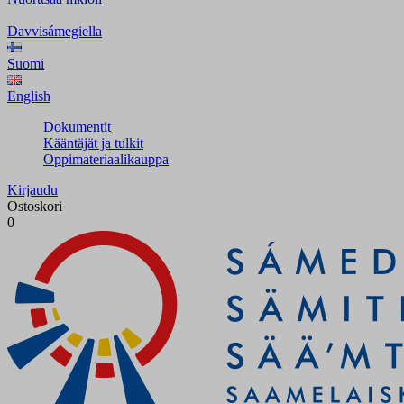
Davvisámegiella
Suomi
English
Dokumentit
Kääntäjät ja tulkit
Oppimateriaalikauppa
Kirjaudu
Ostoskori
0