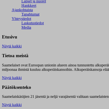
Lapset ja nuoret
Hankkeet
Ajankohtaista
Tapahtumat
Yhteystiedot
Laskutustiedot
Media
Etusivu
Näytä kaikki
Tietoa meistä
Saamelaiset ovat Euroopan unionin alueen ainoa tunnustettu alkuperä
miljoonaa ihmistä kuuluu alkuperäiskansoihin. Alkuperäiskansoja elää 9
Näytä kaikki
Päätöksenteko
Saamelaiskäräjien 21 jäsentä ja neljä varajäsentä valitaan saamelaiste
Näytä kaikki