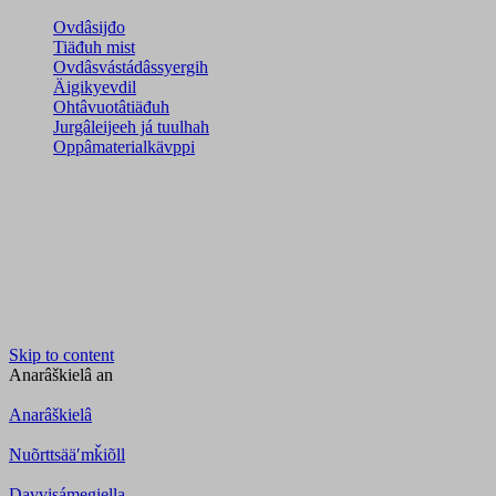
Ovdâsijđo
Tiäđuh mist
Ovdâsvástádâssyergih
Äigikyevdil
Ohtâvuotâtiäđuh
Jurgâleijeeh já tuulhah
Oppâmaterialkävppi
Skip to content
Anarâškielâ
an
Anarâškielâ
Nuõrttsääʹmǩiõll
Davvisámegiella