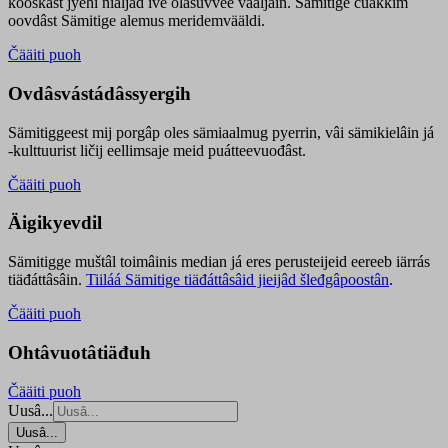
kooskâst jyehi niäljád ive olášuvvee vaaljâin. Sämitige čuákkim
oovdâst Sämitige alemus meridemvääldi.
Čääiti puoh
Ovdâsvástádâssyergih
Sämitiggeest mij porgâp oles sämiaalmug pyerrin, vâi sämikielâin já
-kulttuurist ličij eellimsaje meid puátteevuođâst.
Čääiti puoh
Äigikyevdil
Sämitigge muštâl toimâinis median já eres perusteijeid eereeb iärrás
tiäđáttâsâin.
Tiiláá Sämitige tiäđáttâsâid jieijâd šleđgâpoostân
.
Čääiti puoh
Ohtâvuotâtiäđuh
Čääiti puoh
Uusâ...
Uusâ...