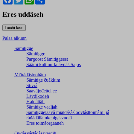
Eres uđđâseh
Palaa alkuun
Sämitigge
Sämitigge
Pargoost Sämitiggeest
Säämi kulttuurkuávdáš Sajos
Miärádâstoohâm
Sämitige čuákkim
Stivrâ
Saavâjođetteijee
Lävdikodeh
Haldâttâh
Sämitige vaaljah
Sämitiggelaavâ miäldásâš oovtâsttoimâm- já
ráđádâllâmkenigâsvuotâ
Eres toimâorgaaneh
Ovdâsvástádâssyergih