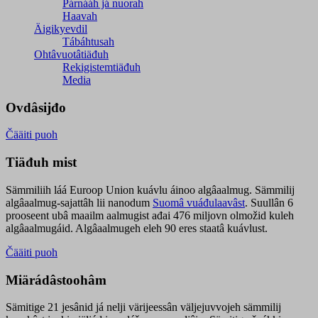
Párnááh já nuorah
Haavah
Äigikyevdil
Tábáhtusah
Ohtâvuotâtiäđuh
Rekigistemtiäđuh
Media
Ovdâsijđo
Čääiti puoh
Tiäđuh mist
Sämmiliih láá Euroop Union kuávlu áinoo algâaalmug. Sämmilij
algâaalmug-sajattâh lii nanodum
Suomâ vuáđulaavâst
. Suullân 6
prooseent ubâ maailm aalmugist ađai 476 miljovn olmožid kuleh
algâaalmugáid. Algâaalmugeh eleh 90 eres staatâ kuávlust.
Čääiti puoh
Miärádâstoohâm
Sämitige 21 jesânid já nelji värijeessân väljejuvvojeh sämmilij