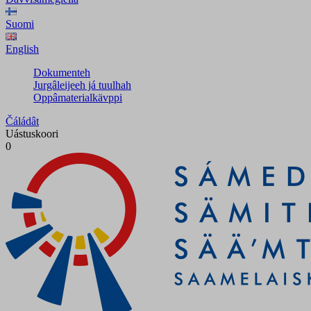
Suomi
English
Dokumenteh
Jurgâleijeeh já tuulhah
Oppâmaterialkävppi
Čáládât
Uástuskoori
0