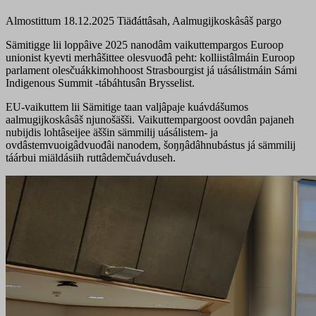
Almostittum 18.12.2025
Tiäđáttâsah, Aalmugijkoskâsâš pargo
Sämitigge lii loppâive 2025 nanodâm vaikuttempargos Euroop
unionist kyevti merhâšittee olesvuođâ peht: kolliistâlmáin Euroop
parlament olesčuákkimohhoost Strasbourgist já uásálistmáin Sámi
Indigenous Summit -tábáhtusân Brysselist.
EU-vaikuttem lii Sämitige taan valjâpaje kuávdášumos
aalmugijkoskâsâš njunošäšši. Vaikuttempargoost oovdân pajaneh
nubijdis lohtâseijee äššin sämmilij uásálistem- ja
ovdâstemvuoigâdvuođâi nanodem, šoŋŋâdâhnubástus já sämmilij
táárbui miäldásiih ruttâdemčuávduseh.