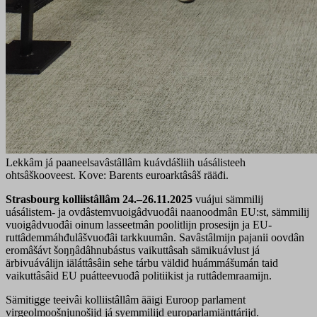
Lekkâm já paaneelsavâstâllâm kuávdášliih uásálisteeh
ohtsâškooveest. Kove: Barents euroarktâsâš rääđi.
Strasbourg kolliistâllâm 24.–26.11.2025
vuájui sämmilij
uásálistem- ja ovdâstemvuoigâdvuođâi naanoodmân EU:st, sämmilij
vuoigâdvuođâi oinum lasseetmân poolitlijn prosesijn ja EU-
ruttâdemmáhđulâšvuođâi tarkkuumân. Savâstâlmijn pajanii oovdân
eromâšávt šoŋŋâdâhnubástus vaikuttâsah sämikuávlust já
ärbivuáválijn iäláttâsâin sehe tárbu väldiđ huámmášumán taid
vaikuttâsâid EU puátteevuođâ politiikist ja ruttâdemraamijn.
Sämitigge teeivâi kolliistâllâm ääigi Euroop parlament
virgeolmoošnjunošijd já syemmilijd europarlamiänttárijd.