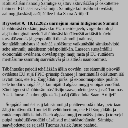
Kolliistâllâm nanodij Sämitige sajattuv aktiivlâžžân já oskottettee
tuáimen EU-tääsi savâstâlmijn. Sämitige kolliistâlmist ovdâstij
aalmugijkoskâsij aašij čällee Inka Saara Arttijeff.
Brysselist 9.–10.12.2025 uárnejum Sámi Indigenous Summit
-
tábáhtusâst čokkânij juávkku EU-merideijeeh, virgeulmuuh já
algâaalmugtuáimeeh. Tábáhtusâst kieđâvuššii arktâsii kuávlu
torvolâšvuotâ- já geopooliitlii tile sämmilij uáinust,
šoŋŋâdâhnubástus já ruánáá sirdâšume vaikuttâsâid sämikuávloid
sehe sämmilij uásálistem pirâspolitiikân. Lasseen suogârdâllii
ekonomâlii ovdánem, oovtâstpargo raajij rasta já EU-ruttâdem
merhâšume sämmilij siärváduvâi já iäláttâsâi naanoodmist.
Tábáhtusâst pajedii tehálâžžân äššin oovdân, ete sämmilij pisovâš
ovdâstus EU:st já FPIC-prinsiip čannee já meritiätulâš olášuttem láá
iävtuh toos, ete EU šoŋŋâdâh-, pirâs- já ekonomiapolitiik puáhtá
leđe tuođâi vuoigâlâš já kunnijâttiđ algâaalmugij vuoigâdvuođâid.
Sämitiggeest tábáhtusân uásálistijn saavâjođetteijee sajasâš Tuomas
Aslak Juuso já aalmugijkoskâsij aašij čällee Inka Saara Arttijeff.
– Šoŋŋâdâhnubástus ij lah sämmilijd puátteevuođâ uhke, peic taan
ääigi tuotâvuotâ. Tondiet lii velttidmettum, ete EU šoŋŋâdâh- já
ruttâdempolitiikist tubdâsteh algâaalmugij eromâšsajattuv já torvejeh
puigâ máhđulâšvuođâid uásálistiđ miärádâstohâmân, Sämitige
saavâjođetteijee sajasâš Tuomas Aslak Juuso paahud.