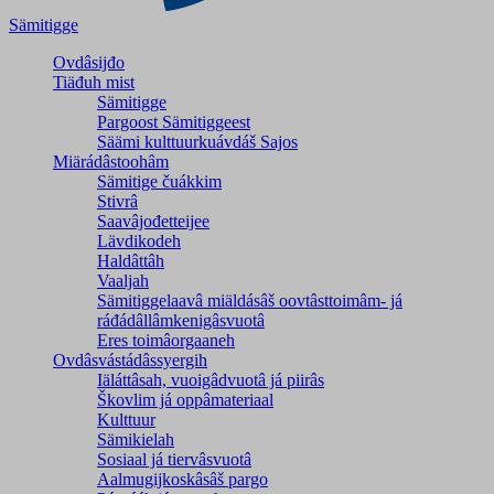
Sämitigge
Ovdâsijđo
Tiäđuh mist
Sämitigge
Pargoost Sämitiggeest
Säämi kulttuurkuávdáš Sajos
Miärádâstoohâm
Sämitige čuákkim
Stivrâ
Saavâjođetteijee
Lävdikodeh
Haldâttâh
Vaaljah
Sämitiggelaavâ miäldásâš oovtâsttoimâm- já
ráđádâllâmkenigâsvuotâ
Eres toimâorgaaneh
Ovdâsvástádâssyergih
Iäláttâsah, vuoigâdvuotâ já piirâs
Škovlim já oppâmateriaal
Kulttuur
Sämikielah
Sosiaal já tiervâsvuotâ
Aalmugijkoskâsâš pargo