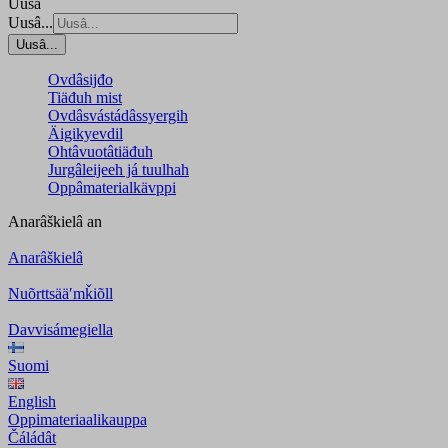
Uusâ
Uusâ...
Uusâ...
Ovdâsijđo
Tiäđuh mist
Ovdâsvástádâssyergih
Äigikyevdil
Ohtâvuotâtiäđuh
Jurgâleijeeh já tuulhah
Oppâmaterialkävppi
Anarâškielâ
an
Anarâškielâ
Nuõrttsääʹmǩiõll
Davvisámegiella
Suomi
English
Oppimateriaalikauppa
Čáládât