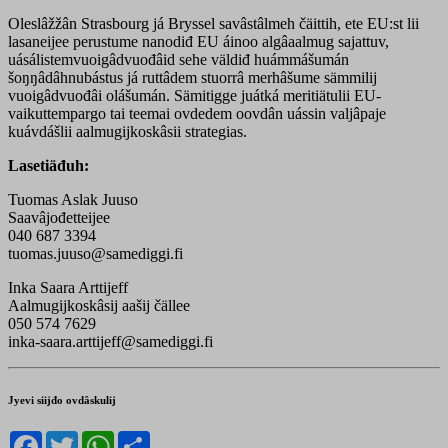
Oleslâžžân Strasbourg já Bryssel savâstâlmeh čäittih, ete EU:st lii
lasaneijee perustume nanodiđ EU áinoo algâaalmug sajattuv,
uásálistemvuoigâdvuođâid sehe väldiđ huámmášumán
šoŋŋâdâhnubástus já ruttâdem stuorrâ merhâšume sämmilij
vuoigâdvuođâi olášumán. Sämitigge juátká meritiätulii EU-
vaikuttempargo tai teemai ovdedem oovdân uássin valjâpaje
kuávdášlii aalmugijkoskâsii strategias.
Lasetiäđuh:
Tuomas Aslak Juuso
Saavâjođetteijee
040 687 3394
tuomas.juuso@samediggi.fi
Inka Saara Arttijeff
Aalmugijkoskâsij aašij čällee
050 574 7629
inka-saara.arttijeff@samediggi.fi
Jyevi siijđo ovdâskulij
Facebook
Twitter
WhatsApp
Share