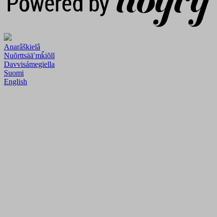
Anarâškielâ
Nuõrttsääʹmǩiõll
Davvisámegiella
Suomi
English