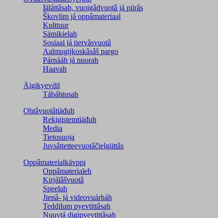
Iäláttâsah, vuoigâdvuotâ já piirâs
Škovlim já oppâmateriaal
Kulttuur
Sämikielah
Sosiaal já tiervâsvuotâ
Aalmugijkoskâsâš pargo
Párnááh já nuorah
Haavah
Äigikyevdil
Tábáhtusah
Ohtâvuotâtiäđuh
Rekigistemtiäđuh
Media
Tietosuoja
Juvsâttetteevuotâčielgiittâs
Oppâmaterialkävppi
Oppâmaterialeh
Kirjálâšvuotâ
Speelah
Jienâ- já videovuárháh
Teddilum pyevtittâsah
Nuuvtá digipyevtittâsah