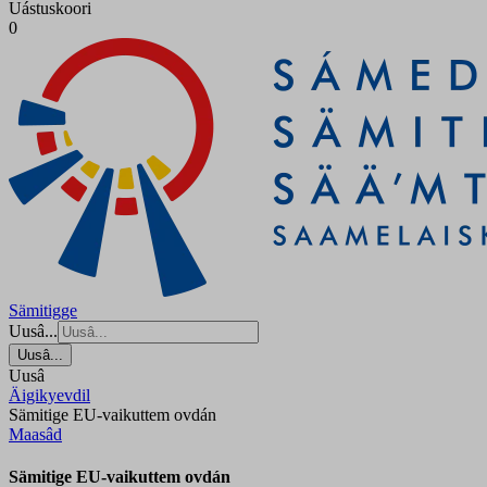
Uástuskoori
0
Sämitigge
Uusâ...
Uusâ...
Uusâ
Äigikyevdil
Sämitige EU-vaikuttem ovdán
Maasâd
Sämitige EU-vaikuttem ovdán