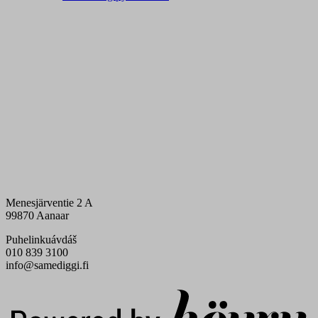
Menesjärventie 2 A
99870 Aanaar
Puhelinkuávdáš
010 839 3100
info@samediggi.fi
Digi- ja mainostoimisto Höyry Rovaniemi ja Oulu