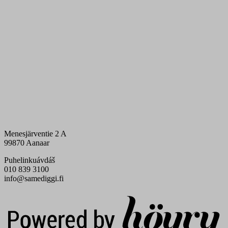
Menesjärventie 2 A
99870 Aanaar
Puhelinkuávdáš
010 839 3100
info@samediggi.fi
Digi- ja mainostoimisto Höyry Rovaniemi ja Oulu