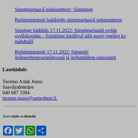
Sämitiggelaavâ nubásmittem | Sämitigge
Riehtiministeriö hahâsijđo sämitiggelaavâ nubásmitmist
Sämitige tiäđáttâs 17.11.2022: Sämitiggelaahâ ovdán
ovdâskoodán – Sämitigge kieđâvuš ääši nuuvt jotelávt ko
máhđulâš
Riehtiministeriö 17.11.2022: Sämmilij
jiešmeridemvuoigâdvuotâ já jiešhaldâšem nanosmeh
Lasetiäđuh:
Tuomas Aslak Juuso
Saavâjođetteijee
040 687 3394
tuomas.juuso@samediggi.fi
Jyevi siijđo ovdâskulij
Facebook
Twitter
WhatsApp
Share