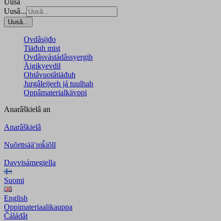
Uusâ
Uusâ...
Uusâ...
Ovdâsijđo
Tiäđuh mist
Ovdâsvástádâssyergih
Äigikyevdil
Ohtâvuotâtiäđuh
Jurgâleijeeh já tuulhah
Oppâmaterialkävppi
Anarâškielâ
an
Anarâškielâ
Nuõrttsääʹmǩiõll
Davvisámegiella
Suomi
English
Oppimateriaalikauppa
Čáládât