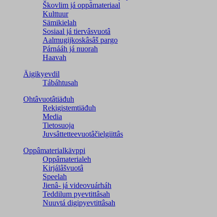
Škovlim já oppâmateriaal
Kulttuur
Sämikielah
Sosiaal já tiervâsvuotâ
Aalmugijkoskâsâš pargo
Párnááh já nuorah
Haavah
Äigikyevdil
Tábáhtusah
Ohtâvuotâtiäđuh
Rekigistemtiäđuh
Media
Tietosuoja
Juvsâttetteevuotâčielgiittâs
Oppâmaterialkävppi
Oppâmaterialeh
Kirjálâšvuotâ
Speelah
Jienâ- já videovuárháh
Teddilum pyevtittâsah
Nuuvtá digipyevtittâsah