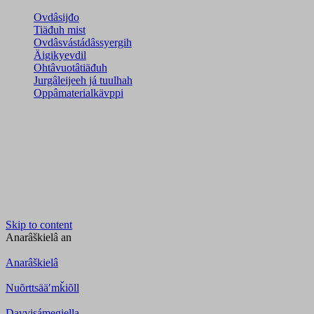
Ovdâsijđo
Tiäđuh mist
Ovdâsvástádâssyergih
Äigikyevdil
Ohtâvuotâtiäđuh
Jurgâleijeeh já tuulhah
Oppâmaterialkävppi
Skip to content
Anarâškielâ
an
Anarâškielâ
Nuõrttsääʹmǩiõll
Davvisámegiella