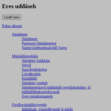
Eres uđđâseh
Palaa alkuun
Sämitigge
Sämitigge
Pargoost Sämitiggeest
Säämi kulttuurkuávdáš Sajos
Miärádâstoohâm
Sämitige čuákkim
Stivrâ
Saavâjođetteijee
Lävdikodeh
Haldâttâh
Sämitige vaaljah
Sämitiggelaavâ miäldásâš oovtâsttoimâm- já
ráđádâllâmkenigâsvuotâ
Eres toimâorgaaneh
Ovdâsvástádâssyergih
Iäláttâsah, vuoigâdvuotâ já piirâs