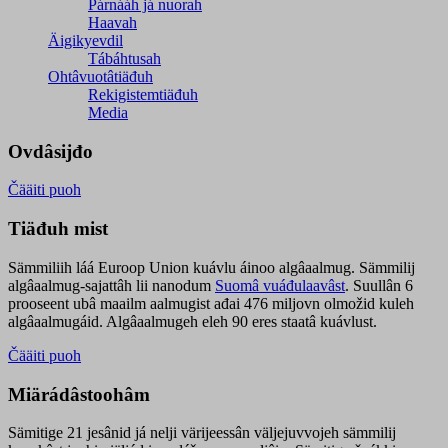
Párnááh já nuorah
Haavah
Äigikyevdil
Tábáhtusah
Ohtâvuotâtiäđuh
Rekigistemtiäđuh
Media
Ovdâsijđo
Čääiti puoh
Tiäđuh mist
Sämmiliih láá Euroop Union kuávlu áinoo algâaalmug. Sämmilij
algâaalmug-sajattâh lii nanodum
Suomâ vuáđulaavâst
. Suullân 6
prooseent ubâ maailm aalmugist ađai 476 miljovn olmožid kuleh
algâaalmugáid. Algâaalmugeh eleh 90 eres staatâ kuávlust.
Čääiti puoh
Miärádâstoohâm
Sämitige 21 jesânid já nelji värijeessân väljejuvvojeh sämmilij