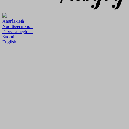
Anarâškielâ
Nuõrttsääʹmǩiõll
Davvisámegiella
Suomi
English