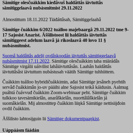
Sämitige olesčuákkim kieđâvuš haldâttâs iävtuttâs
sämitiggelaavâ nubásmitmist 29.11.2022
Almostittum 18.11.2022
Tiäđáttâsah, Sämitiggelaahâ
Sämitige čuákkim 6/2022 tuálloo majebaargâ 29.11.2022 tme 9-
17 Sajosist Anarist. Äššilistoost lii haldâttâs iävtuttâs
sämitiggeest adelum laavâ já rikoslaavâ 40 lovo 11 §
nubásmitmist.
Suomâ haldâttâs adelij ovdâskoodán iävtuttâs sämitiggelaavâ
nubásmitmist 17.11.2022
. Sämitige olesčuákkim taha miärádâs
Sämitige virgálii uáivilist lahâiävtuttâsân. Laahân haldâttâs
iävtuttâsâst iävtuttum nubástusah väätih Sämitige tuhhiittem.
Čuákkim tuálloo hybridičuákkimin, ađai Sämitige jesâneh pyehtih
servâđ čuákkimân jo-uv pääihi alne Sajosist teikâ káidusin. Aalmug
puáhtá čuávvuđ čuákkim Zoom-webinaar peht. Sämitige čuákkim
tulkkoo tavesämikielân, anarâškielân, nuorttâlâškielân já
suomâkielân. Mij almostittep čuákkim liiŋkâ Sämitige nettisiijđoin
ovdil čuákkim.
Äššilisto lahtosijguin lii
Sämitige dokumentpaaŋkist
.
Uáppáásm fáádán