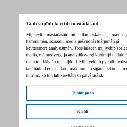
Taah siijđoh kevttih niästádâsâid
Mij kevttip niästádâsâid mii faallâm siskáldâs já máinusij
hammiimân, sosiaallii media jiešvuođâi tuárjumân já
kevtteemere analysistmân. Toos lasseen mij jyehip sosiaal
media, máinussyergi já analytiiksyergi kuoimijd tiäđuid t
maht tun kiävtáh mii siijđoid. Mii kyeimih pyehtih ovtâsti
taid tiäđuid eres tiäđoid, maid tun lah sijjân adelâm tâi m
nurrum, ko tun lah kiävttám sii palvâlusâid.
Tuhhit puoh
Kieldi