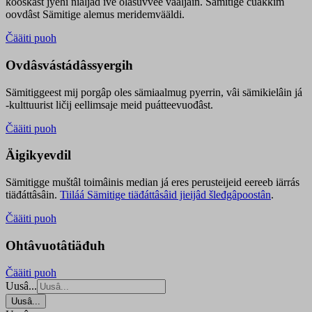
kooskâst jyehi niäljád ive olášuvvee vaaljâin. Sämitige čuákkim
oovdâst Sämitige alemus meridemvääldi.
Čääiti puoh
Ovdâsvástádâssyergih
Sämitiggeest mij porgâp oles sämiaalmug pyerrin, vâi sämikielâin já
-kulttuurist ličij eellimsaje meid puátteevuođâst.
Čääiti puoh
Äigikyevdil
Sämitigge muštâl toimâinis median já eres perusteijeid eereeb iärrás
tiäđáttâsâin.
Tiiláá Sämitige tiäđáttâsâid jieijâd šleđgâpoostân
.
Čääiti puoh
Ohtâvuotâtiäđuh
Čääiti puoh
Uusâ...
Uusâ...