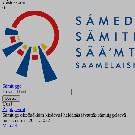
Uástuskoori
0
Sämitigge
Uusâ...
Uusâ...
Uusâ
Äigikyevdil
Sämitige olesčuákkim kieđâvuš haldâttâs iävtuttâs sämitiggelaavâ
nubásmitmist 29.11.2022
Maasâd