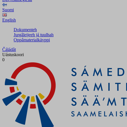
Suomi
English
Dokumenteh
Jurgâleijeeh já tuulhah
Oppâmaterialkävppi
Čáládât
Uástuskoori
0