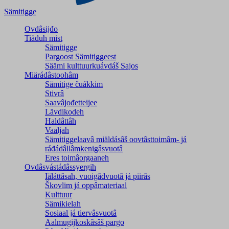
Sämitigge
Ovdâsijđo
Tiäđuh mist
Sämitigge
Pargoost Sämitiggeest
Säämi kulttuurkuávdáš Sajos
Miärádâstoohâm
Sämitige čuákkim
Stivrâ
Saavâjođetteijee
Lävdikodeh
Haldâttâh
Vaaljah
Sämitiggelaavâ miäldásâš oovtâsttoimâm- já
ráđádâllâmkenigâsvuotâ
Eres toimâorgaaneh
Ovdâsvástádâssyergih
Iäláttâsah, vuoigâdvuotâ já piirâs
Škovlim já oppâmateriaal
Kulttuur
Sämikielah
Sosiaal já tiervâsvuotâ
Aalmugijkoskâsâš pargo