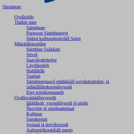
Sämitigge
Ovdâsijđo
Tiäđuh mist
Sämitigge
Pargoost Sämitiggeest
Säämi kulttuurkuávdáš Sajos
Miärádâstoohâm
Sämitige čuákkim
Stivrâ
Saavâjođetteijee
Lävdikodeh
Haldâttâh
Vaaljah
Sämitiggelaavâ miäldásâš oovtâsttoimâm- já
ráđádâllâmkenigâsvuotâ
Eres toimâorgaaneh
Ovdâsvástádâssyergih
Iäláttâsah, vuoigâdvuotâ já piirâs
Škovlim já oppâmateriaal
Kulttuur
Sämikielah
Sosiaal já tiervâsvuotâ
Aalmugijkoskâsâš pargo