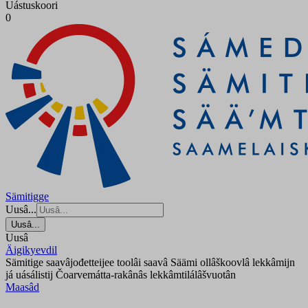
Uástuskoori
0
Sämitigge
Uusâ...
Uusâ...
Uusâ
Äigikyevdil
Sämitige saavâjođetteijee toolâi saavâ Säämi ollâškoovlâ lekkâmijn
já uásálistij Čoarvemátta-rakânâs lekkâmtilálâšvuotân
Maasâd