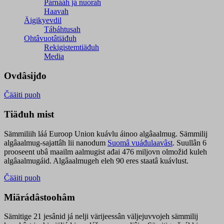
Párnááh já nuorah
Haavah
Äigikyevdil
Tábáhtusah
Ohtâvuotâtiäđuh
Rekigistemtiäđuh
Media
Ovdâsijđo
Čääiti puoh
Tiäđuh mist
Sämmiliih láá Euroop Union kuávlu áinoo algâaalmug. Sämmilij
algâaalmug-sajattâh lii nanodum
Suomâ vuáđulaavâst
. Suullân 6
prooseent ubâ maailm aalmugist ađai 476 miljovn olmožid kuleh
algâaalmugáid. Algâaalmugeh eleh 90 eres staatâ kuávlust.
Čääiti puoh
Miärádâstoohâm
Sämitige 21 jesânid já nelji värijeessân väljejuvvojeh sämmilij