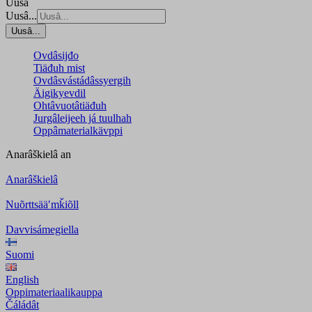
Uusâ
Uusâ...
Uusâ...
Ovdâsijđo
Tiäđuh mist
Ovdâsvástádâssyergih
Äigikyevdil
Ohtâvuotâtiäđuh
Jurgâleijeeh já tuulhah
Oppâmaterialkävppi
Anarâškielâ
an
Anarâškielâ
Nuõrttsääʹmǩiõll
Davvisámegiella
Suomi
English
Oppimateriaalikauppa
Čáládât