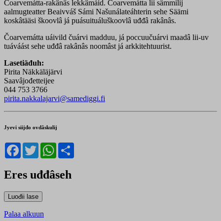
Čoarvemátta-rakânâs lekkâmáid. Čoarvemátta lii sämmilij
aalmugteatter Beaivváš Sámi Našunálateáhterin sehe Säämi
koskâtääsi škoovlâ já puásuituáluškoovlâ uđđâ rakânâs.
Čoarvemátta uáivild čuárvi madduu, já poccuučuárvi maadâ lii-uv
tuáváást sehe uđđâ rakânâs noomâst já arkkitehtuurist.
Lasetiäđuh:
Pirita Näkkäläjärvi
Saavâjođetteijee
044 753 3766
pirita.nakkalajarvi@samediggi.fi
Jyevi siijđo ovdâskulij
Facebook
Twitter
WhatsApp
Share
Eres uđđâseh
Palaa alkuun