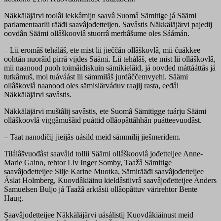
Näkkäläjärvi toolâi lekkâmijn saavâ Suomâ Sämitige já Säämi
parlamentaarlii rääđi saavâjođetteijen. Savâstis Näkkäläjärvi pajedij
oovdân Säämi ollâškoovlâ stuorrâ merhâšume oles Sáámán.
– Lii eromâš tehálâš, ete mist lii jieččân ollâškovlâ, mii čuákkee
oohtân nuorâid pirrâ vijđes Säämi. Lii tehálâš, ete mist lii ollâškovlâ,
mii naanood puoh toimâidiskuin sämikielâid, já oovded máttááttâs já
tutkâmuš, moi tuáváást lii sämmilâš jurdâččemvyehi. Säämi
ollâškovlâ naanood oles sämisiärváduv raajij rasta, eeđâi
Näkkäläjärvi savâstis.
Näkkäläjärvi muštâlij savâstis, ete Suomâ Sämitigge tuárju Säämi
ollâškoovlâ viggâmušâid puáttiđ ollâopâttâhhân puátteevuođâst.
– Taat nanodičij jieijâs uásild meid sämmilij jiešmeridem.
Tilálâšvuođâst saavâid tollii Säämi ollâškoovlâ jođetteijee Anne-
Marie Gaino, rehtor Liv Inger Somby, Taažâ Sämitige
saavâjođetteijee Silje Karine Muotka, Sämirääđi saavâjođetteijee
Áslat Holmberg, Kuovdâkiäinu kieldâstiivrâ saavâjođetteijee Anders
Samuelsen Buljo já Taažâ arktâsii ollâopâttuv värirehtor Bente
Haug.
Saavâjođetteijee Näkkäläjärvi uásálistij Kuovdâkiäinust meid