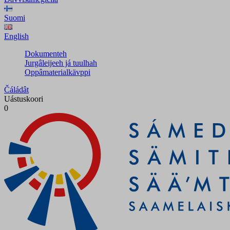
Suomi
English
Dokumenteh
Jurgâleijeeh já tuulhah
Oppâmaterialkävppi
Čáládât
Uástuskoori
0