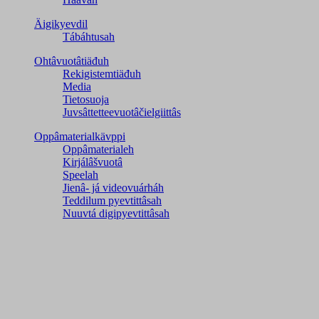
Äigikyevdil
Tábáhtusah
Ohtâvuotâtiäđuh
Rekigistemtiäđuh
Media
Tietosuoja
Juvsâttetteevuotâčielgiittâs
Oppâmaterialkävppi
Oppâmaterialeh
Kirjálâšvuotâ
Speelah
Jienâ- já videovuárháh
Teddilum pyevtittâsah
Nuuvtá digipyevtittâsah