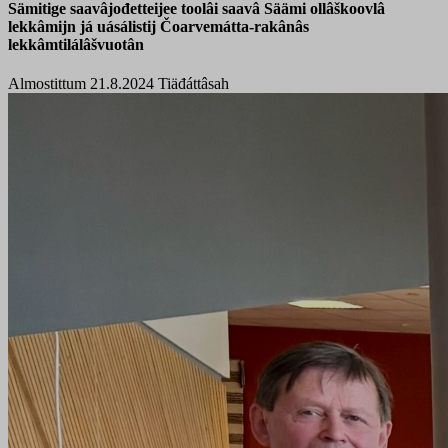
Sämitige saavâjođetteijee toolâi saavâ Säämi ollâškoovlâ
lekkâmijn já uásálistij Čoarvemátta-rakânâs
lekkâmtilálâšvuotân
Almostittum 21.8.2024
Tiäđáttâsah