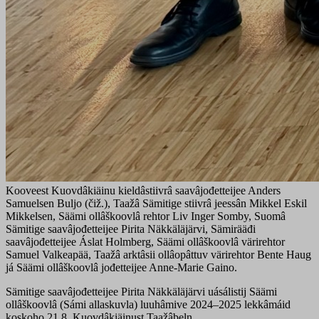
Kooveest Kuovdâkiäinu kieldâstiivrâ saavâjođetteijee Anders
Samuelsen Buljo (čiž.), Taažâ Sämitige stiivrâ jeessân Mikkel Eskil
Mikkelsen, Säämi ollâškoovlâ rehtor Liv Inger Somby, Suomâ
Sämitige saavâjođetteijee Pirita Näkkäläjärvi, Sämirääđi
saavâjođetteijee Áslat Holmberg, Säämi ollâškoovlâ värirehtor
Samuel Valkeapää, Taažâ arktâsii ollâopâttuv värirehtor Bente Haug
já Säämi ollâškoovlâ jođetteijee Anne-Marie Gaino.
Sämitige saavâjođetteijee Pirita Näkkäläjärvi uásálistij Säämi
ollâškoovlâ (Sámi allaskuvla) luuhâmive 2024–2025 lekkâmáid
koskoho 21.8. Kuovdâkiäinust Taažâbeln.