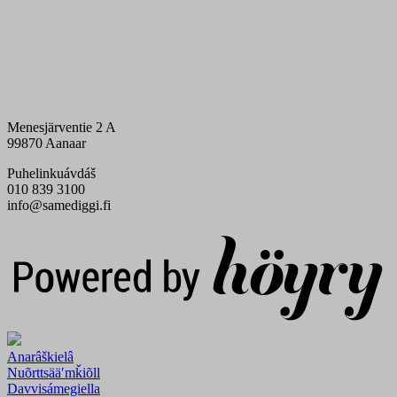
Menesjärventie 2 A
99870 Aanaar
Puhelinkuávdáš
010 839 3100
info@samediggi.fi
Digi- ja mainostoimisto Höyry Rovaniemi ja Oulu
Anarâškielâ
Nuõrttsääʹmǩiõll
Davvisámegiella