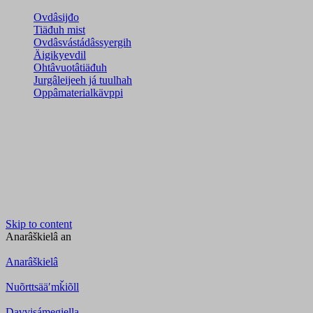
Ovdâsijđo
Tiäđuh mist
Ovdâsvástádâssyergih
Äigikyevdil
Ohtâvuotâtiäđuh
Jurgâleijeeh já tuulhah
Oppâmaterialkävppi
Skip to content
Anarâškielâ
an
Anarâškielâ
Nuõrttsääʹmǩiõll
Davvisámegiella