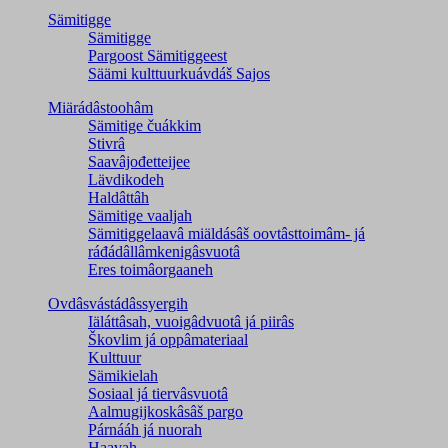
Sämitigge
Sämitigge
Pargoost Sämitiggeest
Säämi kulttuurkuávdáš Sajos
Miärádâstoohâm
Sämitige čuákkim
Stivrâ
Saavâjođetteijee
Lävdikodeh
Haldâttâh
Sämitige vaaljah
Sämitiggelaavâ miäldásâš oovtâsttoimâm- já
ráđádâllâmkenigâsvuotâ
Eres toimâorgaaneh
Ovdâsvástádâssyergih
Iäláttâsah, vuoigâdvuotâ já piirâs
Škovlim já oppâmateriaal
Kulttuur
Sämikielah
Sosiaal já tiervâsvuotâ
Aalmugijkoskâsâš pargo
Párnááh já nuorah
Haavah