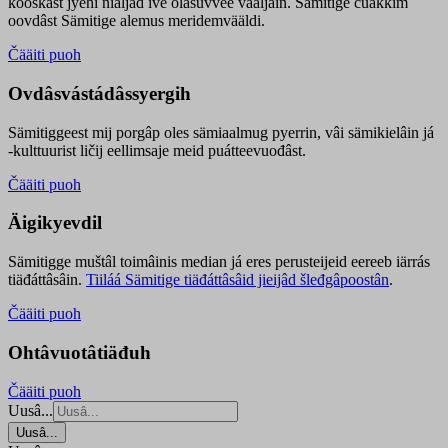
kooskâst jyehi niäljád ive olášuvvee vaaljâin. Sämitige čuákkim
oovdâst Sämitige alemus meridemvääldi.
Čääiti puoh
Ovdâsvástádâssyergih
Sämitiggeest mij porgâp oles sämiaalmug pyerrin, vâi sämikielâin já
-kulttuurist ličij eellimsaje meid puátteevuođâst.
Čääiti puoh
Äigikyevdil
Sämitigge muštâl toimâinis median já eres perusteijeid eereeb iärrás
tiäđáttâsâin.
Tiiláá Sämitige tiäđáttâsâid jieijâd šleđgâpoostân
.
Čääiti puoh
Ohtâvuotâtiäđuh
Čääiti puoh
Uusâ...
Uusâ...