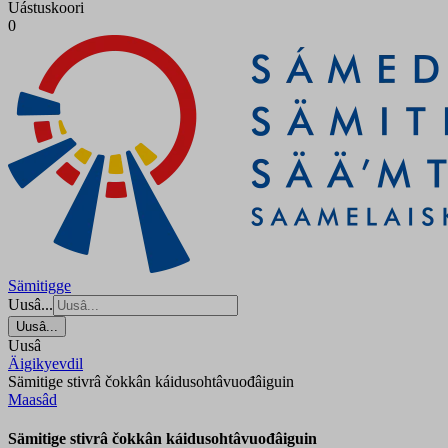
Uástuskoori
0
Sämitigge
Uusâ...
Uusâ...
Uusâ
Äigikyevdil
Sämitige stivrâ čokkân káidusohtâvuođâiguin
Maasâd
Sämitige stivrâ čokkân káidusohtâvuođâiguin