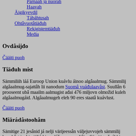
Párnááh já nuorah
Haavah
Äigikyevdil
Tábáhtusah
Ohtâvuotâtiäđuh
Rekigistemtiäđuh
Media
Ovdâsijđo
Čääiti puoh
Tiäđuh mist
Sämmiliih láá Euroop Union kuávlu áinoo algâaalmug. Sämmilij
algâaalmug-sajattâh lii nanodum
Suomâ vuáđulaavâst
. Suullân 6
prooseent ubâ maailm aalmugist ađai 476 miljovn olmožid kuleh
algâaalmugáid. Algâaalmugeh eleh 90 eres staatâ kuávlust.
Čääiti puoh
Miärádâstoohâm
Sämitige 21 jesânid já nelji värijeessân väljejuvvojeh sämmilij