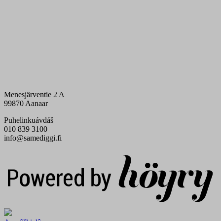
Menesjärventie 2 A
99870 Aanaar
Puhelinkuávdáš
010 839 3100
info@samediggi.fi
Digi- ja mainostoimisto Höyry Rovaniemi ja Oulu