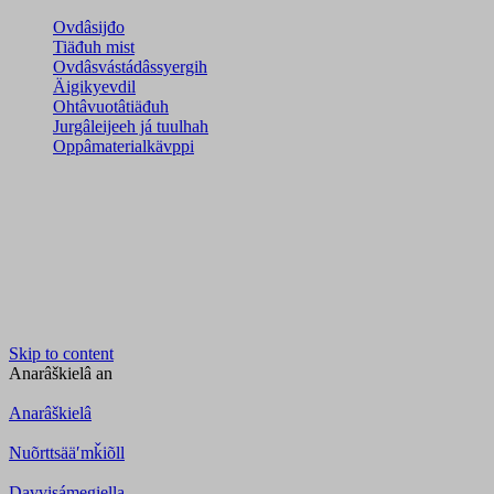
Ovdâsijđo
Tiäđuh mist
Ovdâsvástádâssyergih
Äigikyevdil
Ohtâvuotâtiäđuh
Jurgâleijeeh já tuulhah
Oppâmaterialkävppi
Skip to content
Anarâškielâ
an
Anarâškielâ
Nuõrttsääʹmǩiõll
Davvisámegiella