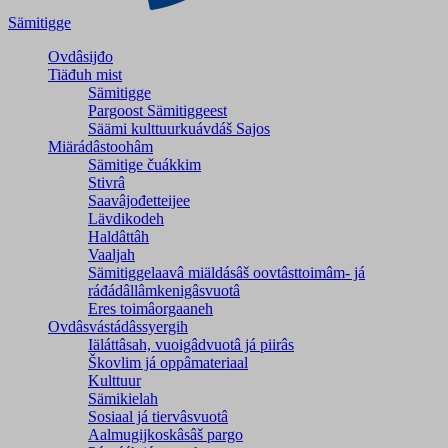
Sämitigge
Ovdâsijđo
Tiäđuh mist
Sämitigge
Pargoost Sämitiggeest
Säämi kulttuurkuávdáš Sajos
Miärádâstoohâm
Sämitige čuákkim
Stivrâ
Saavâjođetteijee
Lävdikodeh
Haldâttâh
Vaaljah
Sämitiggelaavâ miäldásâš oovtâsttoimâm- já
ráđádâllâmkenigâsvuotâ
Eres toimâorgaaneh
Ovdâsvástádâssyergih
Iäláttâsah, vuoigâdvuotâ já piirâs
Škovlim já oppâmateriaal
Kulttuur
Sämikielah
Sosiaal já tiervâsvuotâ
Aalmugijkoskâsâš pargo