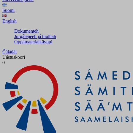
Suomi
English
Dokumenteh
Jurgâleijeeh já tuulhah
Oppâmaterialkävppi
Čáládât
Uástuskoori
0