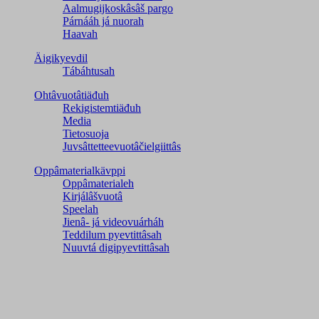
Aalmugijkoskâsâš pargo
Párnááh já nuorah
Haavah
Äigikyevdil
Tábáhtusah
Ohtâvuotâtiäđuh
Rekigistemtiäđuh
Media
Tietosuoja
Juvsâttetteevuotâčielgiittâs
Oppâmaterialkävppi
Oppâmaterialeh
Kirjálâšvuotâ
Speelah
Jienâ- já videovuárháh
Teddilum pyevtittâsah
Nuuvtá digipyevtittâsah