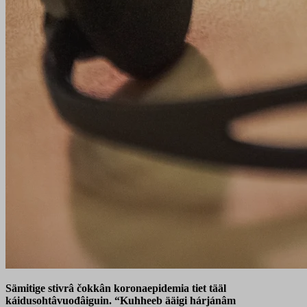
Sämitige stivrâ čokkân koronaepidemia tiet tääl
káidusohtâvuođâiguin. “Kuhheeb ääigi hárjánâm