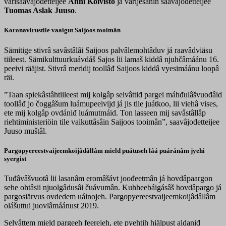
värisaavâjođetteijee
Anni Koivisto
já värijesânin saavâjođetteijee
Tuomas Aslak Juuso
.
Koronavirustile vaaigut Saijoos tooimân
Sämitige stivrâ savâstâlâi Saijoos palvâlemohtâduv já raavâdviäsu
tiileest. Sämikulttuurkuávdáš Sajos lii lamaš kiddâ njuhčâmáánu 16.
peeivi rääjist. Stivrâ meridij toollâđ Saijoos kiddâ vyesimáánu loopâ
räi.
”Taan spiekâstâhtiileest mij kolgâp selvâttiđ pargei máhđulâšvuođâid
toollâđ jo čoggâšum luámupeeivijd já jis tile juátkoo, lii viehâ vises,
ete mij kolgâp ovdániđ luámutmáid. Ton lasseen mij savâstâllâp
riehtiministeriöin tile vaikuttâsâin Saijoos tooimân”, saavâjođetteijee
Juuso muštâl.
Pargopyereestvaijeemkoijâdâllâm mield puátuseh láá puáránâm jyehi
syergist
Tuđâvâšvuotâ lii lasanâm eromâšávt joođeetmân já hovdâpaargon
sehe ohtâsii njuolgâdusâi čuávumân. Kuhheebáigásâš hovdâpargo já
pargosiärvus ovdedem uáinojeh. Pargopyereestvaijeemkoijâdâllâm
olášuttui juovlâmáánust 2019.
Selvâttem mield pargeeh feerejeh, ete pyehtih hiälpust aldaniđ