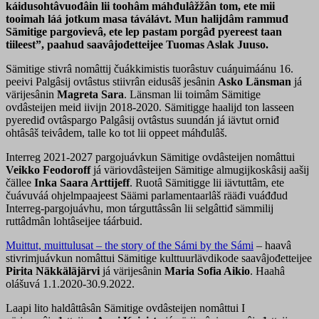
káidusohtâvuođâin lii toohâm máhđulâžžân tom, ete mii
tooimah láá jotkum masa táválávt. Mun halijdâm rammuđ
Sämitige pargovievâ, ete lep pastam porgâđ pyereest taan
tiileest”, paahud saavâjođetteijee Tuomas Aslak Juuso.
Sämitige stivrâ nomâttij čuákkimistis tuorâstuv cuáŋuimáánu 16.
peeivi Palgâsij ovtâstus stiivrân eidusâš jesânin
Asko Länsman
já
värijesânin
Magreta Sara
. Länsman lii toimâm Sämitige
ovdâsteijen meid iivijn 2018-2020. Sämitigge haalijd ton lasseen
pyerediđ ovtâspargo Palgâsij ovtâstus suundán já iävtut orniđ
ohtâsâš teivâdem, talle ko tot lii oppeet máhđulâš.
Interreg 2021-2027 pargojuávkun Sämitige ovdâsteijen nomâttui
Veikko Feodoroff
já väriovdâsteijen Sämitige almugijkoskâsij aašij
čällee
Inka
Saara Arttijeff
. Ruotâ Sämitigge lii iävtuttâm, ete
čuávuváá ohjelmpaajeest Säämi parlamentaarlâš rääđi vuáđđud
Interreg-pargojuávhu, mon tárguttâssân lii selgâttiđ sämmilij
ruttâdmân lohtâseijee táárbuid.
Muittut, muittulusat – the story of the Sámi by the Sámi
– haavâ
stivrimjuávkun nomâttui Sämitige kulttuurlävdikode saavâjođetteijee
Pirita Näkkäläjärvi
já värijesânin
Maria Sofia Aikio
. Haahâ
olášuvá 1.1.2020-30.9.2022.
Laapi lito haldâttâsân Sämitige ovdâsteijen nomâttui I