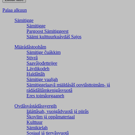
Palaa alkuun
Sämitigge
Sämitigge
Pargoost Sämitiggeest
Säämi kulttuurkuávdáš Sajos
Miärádâstoohâm
Sämitige čuákkim
Stivrâ
Saavâjođetteijee
Lävdikodeh
Haldâttâh
Sämitige vaaljah
Sämitiggelaavâ miäldásâš oovtâsttoimâm- já
ráđádâllâmkenigâsvuotâ
Eres toimâorgaaneh
Ovdâsvástádâssyergih
Iäláttâsah, vuoigâdvuotâ já piirâs
Škovlim já oppâmateriaal
Kulttuur
Sämikielah
Sosiaal já tiervâsvuotâ