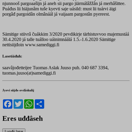
njunnooš pargoaašijn já aneh sii pargo jiärmálâžžân já merhâšittee.
Puáđus lii hiäjunâm tuše kyevti saje uásild: must lii tuárvi äigi
porgâđ pargoidân olmânáál já vaijaam pargostân pyereest.
Sämitige stiivrâ čuákkim 3/2020 pevdikirje tärhistuvvoo majemustáá
30.4.2020 já talle tuálloo uáinimnáálá 1.5.-1.6.2020 Sämitige
nettisiijđoin www.samediggi.fi
Lasetiäđuh:
saavâjođetteijee Tuomas Aslak Juuso puh. 040 687 3394,
tuomas.juuso(at)samediggi.fi
Jyevi siijđo ovdâskulij
Facebook
Twitter
WhatsApp
Share
Eres uđđâseh