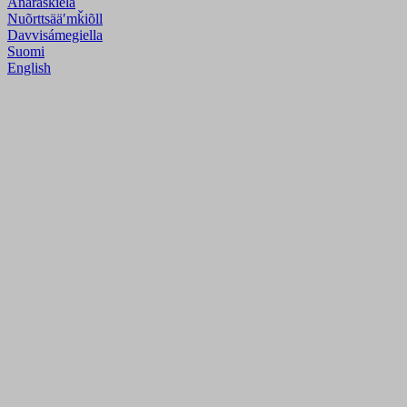
Anarâškielâ
Nuõrttsääʹmǩiõll
Davvisámegiella
Suomi
English