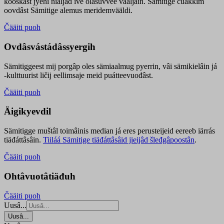
kooskâst jyehi niäljád ive olášuvvee vaaljâin. Sämitige čuákkim
oovdâst Sämitige alemus meridemvääldi.
Čääiti puoh
Ovdâsvástádâssyergih
Sämitiggeest mij porgâp oles sämiaalmug pyerrin, vâi sämikielâin já
-kulttuurist ličij eellimsaje meid puátteevuođâst.
Čääiti puoh
Äigikyevdil
Sämitigge muštâl toimâinis median já eres perusteijeid eereeb iärrás
tiäđáttâsâin.
Tiiláá Sämitige tiäđáttâsâid jieijâd šleđgâpoostân
.
Čääiti puoh
Ohtâvuotâtiäđuh
Čääiti puoh
Uusâ...
Uusâ...