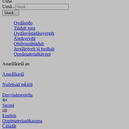
Uusâ
Uusâ...
Uusâ...
Ovdâsijđo
Tiäđuh mist
Ovdâsvástádâssyergih
Äigikyevdil
Ohtâvuotâtiäđuh
Jurgâleijeeh já tuulhah
Oppâmaterialkävppi
Anarâškielâ
an
Anarâškielâ
Nuõrttsääʹmǩiõll
Davvisámegiella
Suomi
English
Oppimateriaalikauppa
Čáládât