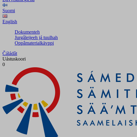
Suomi
English
Dokumenteh
Jurgâleijeeh já tuulhah
Oppâmaterialkävppi
Čáládât
Uástuskoori
0