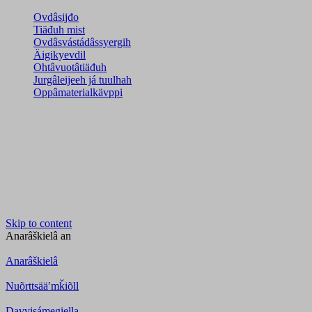
Ovdâsijđo
Tiäđuh mist
Ovdâsvástádâssyergih
Äigikyevdil
Ohtâvuotâtiäđuh
Jurgâleijeeh já tuulhah
Oppâmaterialkävppi
Skip to content
Anarâškielâ
an
Anarâškielâ
Nuõrttsääʹmǩiõll
Davvisámegiella