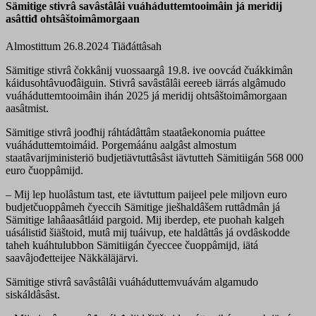
Sämitige stivrâ savâstâlâi vuáháduttemtooimâin já meridij
asâttiđ ohtsâštoimâmorgaan
Almostittum 26.8.2024
Tiäđáttâsah
Sämitige stivrâ čokkânij vuossaargâ 19.8. ive oovcád čuákkimân
káidusohtâvuođâiguin. Stivrâ savâstâlâi eereeb iärrás algâmudo
vuáháduttemtooimâin ihán 2025 já meridij ohtsâštoimâmorgaan
aasâtmist.
Sämitige stivrâ joođhij ráhtádâttâm staatâekonomia puáttee
vuáháduttemtoimáid. Porgemáánu aalgâst almostum
staatâvarijministeriö budjetiävtuttâsâst iävtutteh Sämitiigán 568 000
euro čuoppâmijd.
– Mij lep huolâstum tast, ete iävtuttum paijeel pele miljovn euro
budjetčuoppâmeh čyeccih Sämitige jiešhaldâšem ruttâdmân já
Sämitige lahâaasâtláid pargoid. Mij iberdep, ete puohah kalgeh
uásálistiđ šiäštoid, mutâ mij tuáivup, ete haldâttâs já ovdâskodde
taheh kuáhtulubbon Sämitiigán čyeccee čuoppâmijd, iätá
saavâjođetteijee Näkkäläjärvi.
Sämitige stivrâ savâstâlâi vuáháduttemvuávám algamudo
siskáldâsâst.