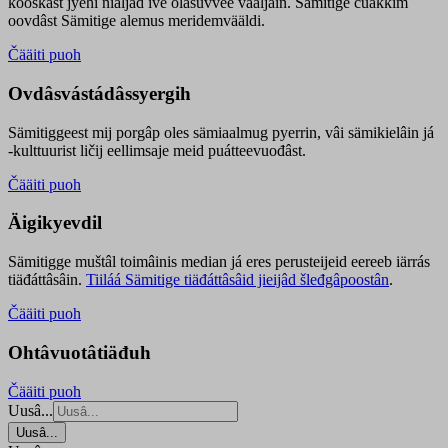
kooskâst jyehi niäljád ive olášuvvee vaaljâin. Sämitige čuákkim
oovdâst Sämitige alemus meridemvääldi.
Čääiti puoh
Ovdâsvástádâssyergih
Sämitiggeest mij porgâp oles sämiaalmug pyerrin, vâi sämikielâin já
-kulttuurist ličij eellimsaje meid puátteevuođâst.
Čääiti puoh
Äigikyevdil
Sämitigge muštâl toimâinis median já eres perusteijeid eereeb iärrás
tiäđáttâsâin.
Tiiláá Sämitige tiäđáttâsâid jieijâd šleđgâpoostân
.
Čääiti puoh
Ohtâvuotâtiäđuh
Čääiti puoh
Uusâ...
Uusâ...