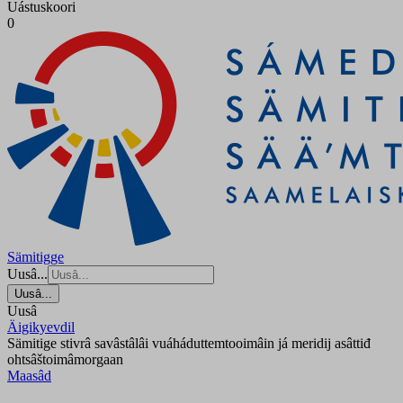
Uástuskoori
0
Sämitigge
Uusâ...
Uusâ...
Uusâ
Äigikyevdil
Sämitige stivrâ savâstâlâi vuáháduttemtooimâin já meridij asâttiđ
ohtsâštoimâmorgaan
Maasâd