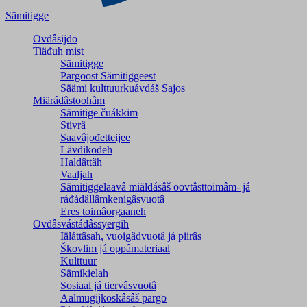
Sämitigge
Ovdâsijđo
Tiäđuh mist
Sämitigge
Pargoost Sämitiggeest
Säämi kulttuurkuávdáš Sajos
Miärádâstoohâm
Sämitige čuákkim
Stivrâ
Saavâjođetteijee
Lävdikodeh
Haldâttâh
Vaaljah
Sämitiggelaavâ miäldásâš oovtâsttoimâm- já
ráđádâllâmkenigâsvuotâ
Eres toimâorgaaneh
Ovdâsvástádâssyergih
Iäláttâsah, vuoigâdvuotâ já piirâs
Škovlim já oppâmateriaal
Kulttuur
Sämikielah
Sosiaal já tiervâsvuotâ
Aalmugijkoskâsâš pargo