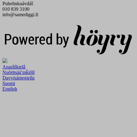
Puhelinkuávdáš
010 839 3100
info@samediggi.fi
Digi- ja mainostoimisto Höyry Rovaniemi ja Oulu
Anarâškielâ
Nuõrttsääʹmǩiõll
Davvisámegiella
Suomi
English