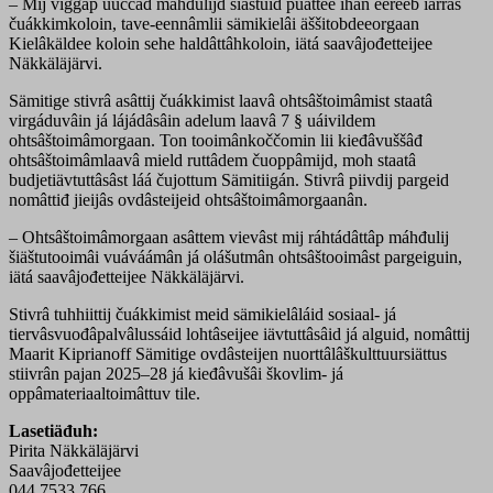
– Mij viggâp uuccâđ máhđulijd šiäštuid puáttee ihán eereeb iärrás
čuákkimkoloin, tave-eennâmlii sämikielâi äššitobdeeorgaan
Kielâkäldee koloin sehe haldâttâhkoloin, iätá saavâjođetteijee
Näkkäläjärvi.
Sämitige stivrâ asâttij čuákkimist laavâ ohtsâštoimâmist staatâ
virgáduvâin já lájádâsâin adelum laavâ 7 § uáivildem
ohtsâštoimâmorgaan. Ton tooimânkoččomin lii kieđâvuššâđ
ohtsâštoimâmlaavâ mield ruttâdem čuoppâmijd, moh staatâ
budjetiävtuttâsâst láá čujottum Sämitiigán. Stivrâ piivdij pargeid
nomâttiđ jieijâs ovdâsteijeid ohtsâštoimâmorgaanân.
– Ohtsâštoimâmorgaan asâttem vievâst mij ráhtádâttâp máhđulij
šiäštutooimâi vuáváámân já olášutmân ohtsâštooimâst pargeiguin,
iätá saavâjođetteijee Näkkäläjärvi.
Stivrâ tuhhiittij čuákkimist meid sämikielâláid sosiaal- já
tiervâsvuođâpalvâlussáid lohtâseijee iävtuttâsâid já alguid, nomâttij
Maarit Kiprianoff Sämitige ovdâsteijen nuorttâlâškulttuursiättus
stiivrân pajan 2025–28 já kieđâvušâi škovlim- já
oppâmateriaaltoimâttuv tile.
Lasetiäđuh:
Pirita Näkkäläjärvi
Saavâjođetteijee
044 7533 766