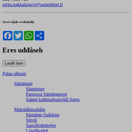
pirita.nakkalajarvi@samediggi.fi
Jyevi siijđo ovdâskulij
Facebook
Twitter
WhatsApp
Share
Eres uđđâseh
Palaa alkuun
Sämitigge
Sämitigge
Pargoost Sämitiggeest
Säämi kulttuurkuávdáš Sajos
Miärádâstoohâm
Sämitige čuákkim
Stivrâ
Saavâjođetteijee
Lävdikodeh