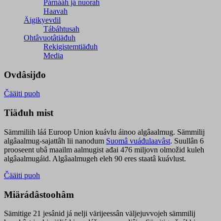
Párnááh já nuorah
Haavah
Äigikyevdil
Tábáhtusah
Ohtâvuotâtiäđuh
Rekigistemtiäđuh
Media
Ovdâsijđo
Čääiti puoh
Tiäđuh mist
Sämmiliih láá Euroop Union kuávlu áinoo algâaalmug. Sämmilij
algâaalmug-sajattâh lii nanodum
Suomâ vuáđulaavâst
. Suullân 6
prooseent ubâ maailm aalmugist ađai 476 miljovn olmožid kuleh
algâaalmugáid. Algâaalmugeh eleh 90 eres staatâ kuávlust.
Čääiti puoh
Miärádâstoohâm
Sämitige 21 jesânid já nelji värijeessân väljejuvvojeh sämmilij