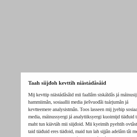
Taah siijđoh kevttih niästádâsâid
Mij kevttip niästádâsâid mii faallâm siskáldâs já máinusij
hammiimân, sosiaallii media jiešvuođâi tuárjumân já
kevtteemere analysistmân. Toos lasseen mij jyehip sosiaal
media, máinussyergi já analytiiksyergi kuoimijd tiäđuid t
maht tun kiävtáh mii siijđoid. Mii kyeimih pyehtih ovtâsti
taid tiäđuid eres tiäđoid, maid tun lah sijjân adelâm tâi m