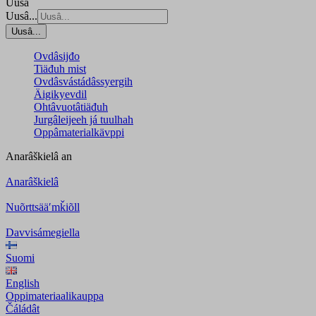
Uusâ
Uusâ...
Uusâ...
Ovdâsijđo
Tiäđuh mist
Ovdâsvástádâssyergih
Äigikyevdil
Ohtâvuotâtiäđuh
Jurgâleijeeh já tuulhah
Oppâmaterialkävppi
Anarâškielâ
an
Anarâškielâ
Nuõrttsääʹmǩiõll
Davvisámegiella
Suomi
English
Oppimateriaalikauppa
Čáládât