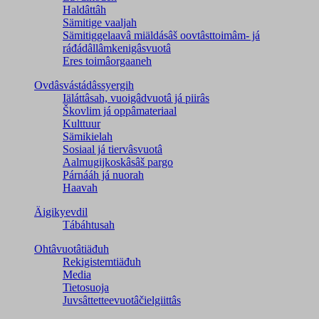
Haldâttâh
Sämitige vaaljah
Sämitiggelaavâ miäldásâš oovtâsttoimâm- já
ráđádâllâmkenigâsvuotâ
Eres toimâorgaaneh
Ovdâsvástádâssyergih
Iäláttâsah, vuoigâdvuotâ já piirâs
Škovlim já oppâmateriaal
Kulttuur
Sämikielah
Sosiaal já tiervâsvuotâ
Aalmugijkoskâsâš pargo
Párnááh já nuorah
Haavah
Äigikyevdil
Tábáhtusah
Ohtâvuotâtiäđuh
Rekigistemtiäđuh
Media
Tietosuoja
Juvsâttetteevuotâčielgiittâs