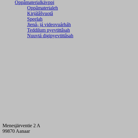
Oppâmaterialkävppi
Oppâmaterialeh
Kirjálâšvuotâ
Speelah
Jienâ- já videovuárháh
Teddilum pyevtittâsah
Nuuvtá digipyevtittâsah
Menesjärventie 2 A
99870 Aanaar