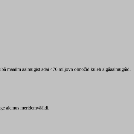
 ubâ maailm aalmugist ađai 476 miljovn olmožid kuleh algâaalmugáid.
itige alemus meridemvääldi.