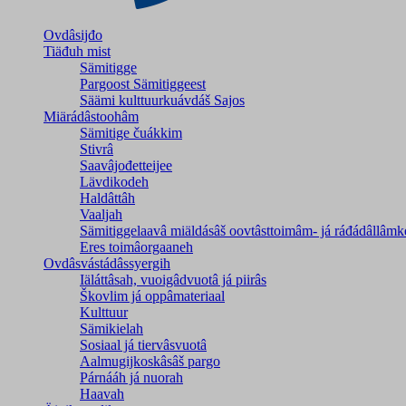
Ovdâsijđo
Tiäđuh mist
Sämitigge
Pargoost Sämitiggeest
Säämi kulttuurkuávdáš Sajos
Miärádâstoohâm
Sämitige čuákkim
Stivrâ
Saavâjođetteijee
Lävdikodeh
Haldâttâh
Vaaljah
Sämitiggelaavâ miäldásâš oovtâsttoimâm- já ráđádâllâmk
Eres toimâorgaaneh
Ovdâsvástádâssyergih
Iäláttâsah, vuoigâdvuotâ já piirâs
Škovlim já oppâmateriaal
Kulttuur
Sämikielah
Sosiaal já tiervâsvuotâ
Aalmugijkoskâsâš pargo
Párnááh já nuorah
Haavah