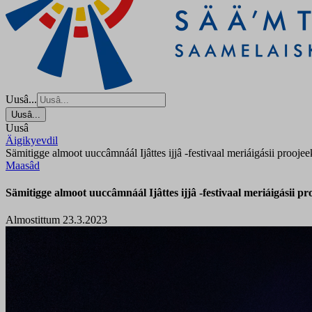
Uusâ...
Uusâ...
Uusâ
Äigikyevdil
Sämitigge almoot uuccâmnáál Ijâttes ijjâ -festivaal meriáigásii prooje
Maasâd
Sämitigge almoot uuccâmnáál Ijâttes ijjâ -festivaal meriáigásii p
Almostittum 23.3.2023