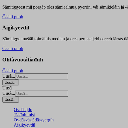
Sämitiggeest mij porgâp oles sämiaalmug pyerrin, vâi sämikielâin já -ku
Čääiti puoh
Äigikyevdil
Sämitigge muštâl toimâinis median já eres perusteijeid eereeb iärrás ti
Čääiti puoh
Ohtâvuotâtiäđuh
Čääiti puoh
Uusâ...
Uusâ...
Uusâ
Uusâ...
Uusâ...
Ovdâsijđo
Tiäđuh mist
Ovdâsvástádâssyergih
Äigikyevdil