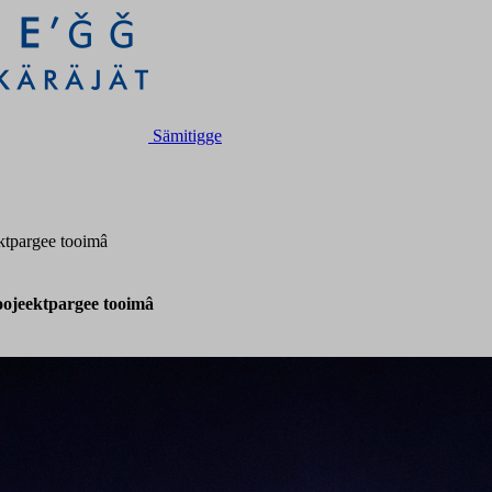
Sämitigge
ektpargee tooimâ
roojeektpargee tooimâ