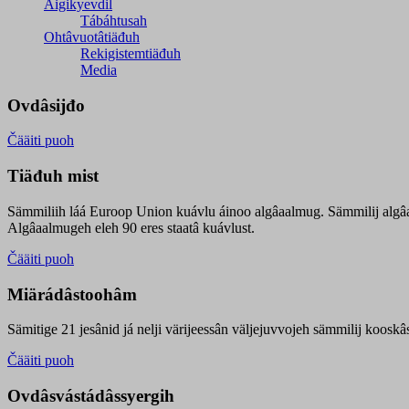
Äigikyevdil
Tábáhtusah
Ohtâvuotâtiäđuh
Rekigistemtiäđuh
Media
Ovdâsijđo
Čääiti puoh
Tiäđuh mist
Sämmiliih láá Euroop Union kuávlu áinoo algâaalmug. Sämmilij algâ
Algâaalmugeh eleh 90 eres staatâ kuávlust.
Čääiti puoh
Miärádâstoohâm
Sämitige 21 jesânid já nelji värijeessân väljejuvvojeh sämmilij koosk
Čääiti puoh
Ovdâsvástádâssyergih