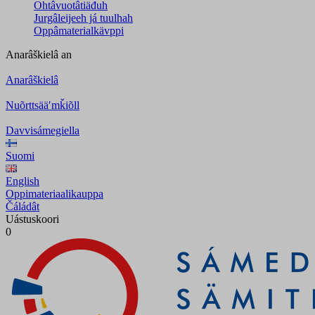
Ohtâvuotâtiäđuh
Jurgâleijeeh já tuulhah
Oppâmaterialkävppi
Anarâškielâ
an
Anarâškielâ
Nuõrttsääʹmǩiõll
Davvisámegiella
Suomi
English
Oppimateriaalikauppa
Čáládât
Uástuskoori
0