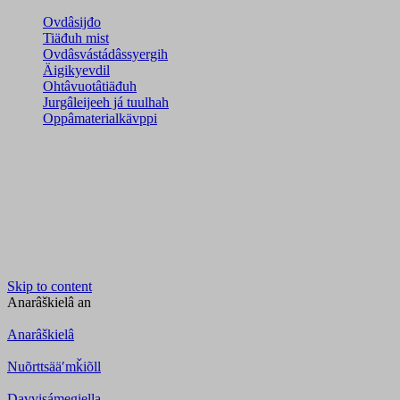
Ovdâsijđo
Tiäđuh mist
Ovdâsvástádâssyergih
Äigikyevdil
Ohtâvuotâtiäđuh
Jurgâleijeeh já tuulhah
Oppâmaterialkävppi
Skip to content
Anarâškielâ
an
Anarâškielâ
Nuõrttsääʹmǩiõll
Davvisámegiella