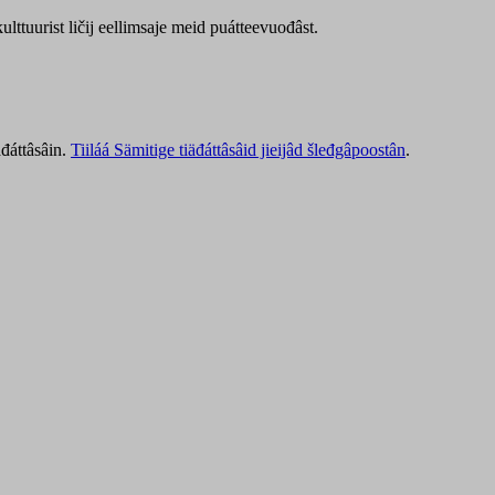
lttuurist ličij eellimsaje meid puátteevuođâst.
äđáttâsâin.
Tiiláá Sämitige tiäđáttâsâid jieijâd šleđgâpoostân
.