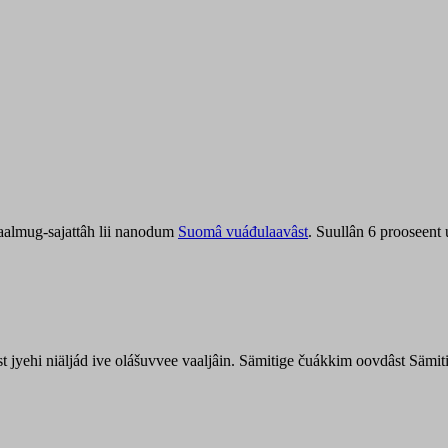
aalmug-sajattâh lii nanodum
Suomâ vuáđulaavâst
. Suullân 6 prooseent
âst jyehi niäljád ive olášuvvee vaaljâin. Sämitige čuákkim oovdâst Säm