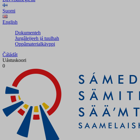
Suomi
English
Dokumenteh
Jurgâleijeeh já tuulhah
Oppâmaterialkävppi
Čáládât
Uástuskoori
0