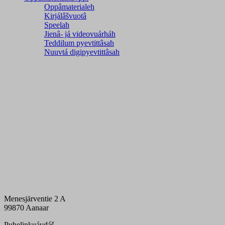
Oppâmaterialeh
Kirjálâšvuotâ
Speelah
Jienâ- já videovuárháh
Teddilum pyevtittâsah
Nuuvtá digipyevtittâsah
Menesjärventie 2 A
99870 Aanaar
Puhelinkuávdáš