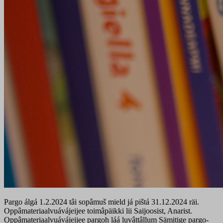
Pargo álgá 1.2.2024 tâi sopâmuš mield já pištá 31.12.2024 räi.
Oppâmateriaalvuávájeijee toimâpäikki lii Saijoosist, Anarist.
Oppâmateriaalvuávájeijee pargoh láá luvâttâllum Sämitige pargo-