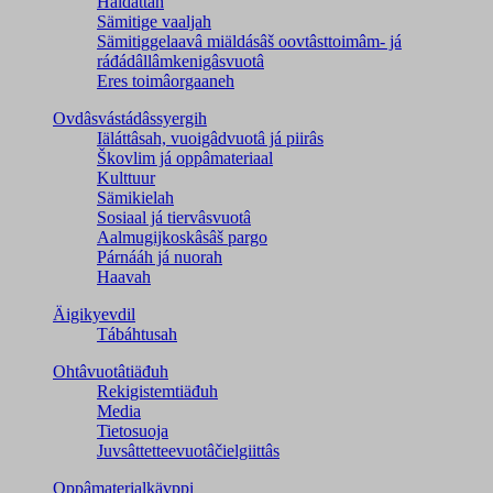
Haldâttâh
Sämitige vaaljah
Sämitiggelaavâ miäldásâš oovtâsttoimâm- já
ráđádâllâmkenigâsvuotâ
Eres toimâorgaaneh
Ovdâsvástádâssyergih
Iäláttâsah, vuoigâdvuotâ já piirâs
Škovlim já oppâmateriaal
Kulttuur
Sämikielah
Sosiaal já tiervâsvuotâ
Aalmugijkoskâsâš pargo
Párnááh já nuorah
Haavah
Äigikyevdil
Tábáhtusah
Ohtâvuotâtiäđuh
Rekigistemtiäđuh
Media
Tietosuoja
Juvsâttetteevuotâčielgiittâs
Oppâmaterialkävppi