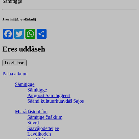
Sämitigge
Jyevi siijđo ovdâskulij
Facebook
Twitter
WhatsApp
Share
Eres uđđâseh
Palaa alkuun
Sämitigge
Sämitigge
Pargoost Sämitiggeest
Säämi kulttuurkuávdáš Sajos
Miärádâstoohâm
Sämitige čuákkim
Stivrâ
Saavâjođetteijee
Lävdikodeh