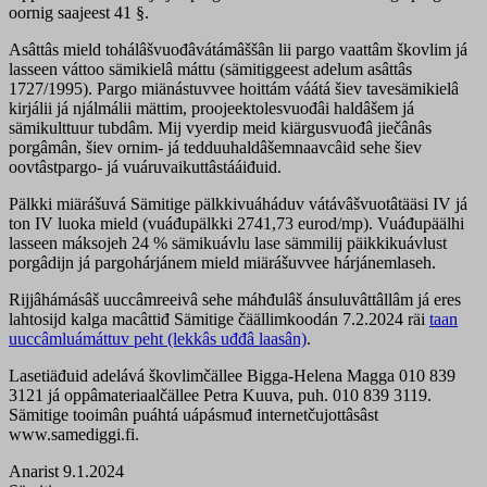
oornig saajeest 41 §.
Asâttâs mield tohálâšvuođâvátámâššân lii pargo vaattâm škovlim já
lasseen váttoo sämikielâ máttu (sämitiggeest adelum asâttâs
1727/1995). Pargo miänástuvvee hoittám váátá šiev tavesämikielâ
kirjálii já njálmálii mättim, proojeektolesvuođâi haldâšem já
sämikulttuur tubdâm. Mij vyerdip meid kiärgusvuođâ jiečânâs
porgâmân, šiev ornim- já tedduuhaldâšemnaavcâid sehe šiev
oovtâstpargo- já vuáruvaikuttâstááiđuid.
Pälkki miärášuvá Sämitige pälkkivuáháduv vátávâšvuotâtääsi IV já
ton IV luoka mield (vuáđupälkki 2741,73 eurod/mp). Vuáđupäälhi
lasseen máksojeh 24 % sämikuávlu lase sämmilij päikkikuávlust
porgâdijn já pargohárjánem mield miärášuvvee hárjánemlaseh.
Rijjâhámásâš uuccâmreeivâ sehe máhđulâš ánsuluvâttâllâm já eres
lahtosijd kalga macâttiđ Sämitige čäällimkoodán 7.2.2024 räi
taan
uuccâmluámáttuv peht (lekkâs uđđâ laasân)
.
Lasetiäđuid adelává škovlimčällee Bigga-Helena Magga 010 839
3121 já oppâmateriaalčällee Petra Kuuva, puh. 010 839 3119.
Sämitige tooimân puáhtá uápásmuđ internetčujottâsâst
www.samediggi.fi.
Anarist 9.1.2024