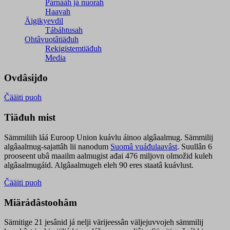
Párnááh já nuorah
Haavah
Äigikyevdil
Tábáhtusah
Ohtâvuotâtiäđuh
Rekigistemtiäđuh
Media
Ovdâsijđo
Čääiti puoh
Tiäđuh mist
Sämmiliih láá Euroop Union kuávlu áinoo algâaalmug. Sämmilij
algâaalmug-sajattâh lii nanodum
Suomâ vuáđulaavâst
. Suullân 6
prooseent ubâ maailm aalmugist ađai 476 miljovn olmožid kuleh
algâaalmugáid. Algâaalmugeh eleh 90 eres staatâ kuávlust.
Čääiti puoh
Miärádâstoohâm
Sämitige 21 jesânid já nelji värijeessân väljejuvvojeh sämmilij