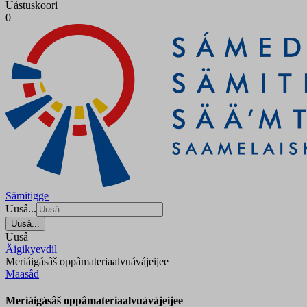
Uástuskoori
0
Sämitigge
Uusâ...
Uusâ...
Uusâ
Äigikyevdil
Meriáigásâš oppâmateriaalvuávájeijee
Maasâd
Meriáigásâš oppâmateriaalvuávájeijee