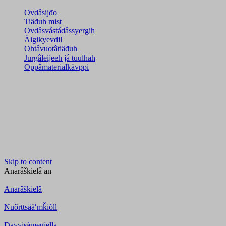
Ovdâsijđo
Tiäđuh mist
Ovdâsvástádâssyergih
Äigikyevdil
Ohtâvuotâtiäđuh
Jurgâleijeeh já tuulhah
Oppâmaterialkävppi
Skip to content
Anarâškielâ
an
Anarâškielâ
Nuõrttsääʹmǩiõll
Davvisámegiella