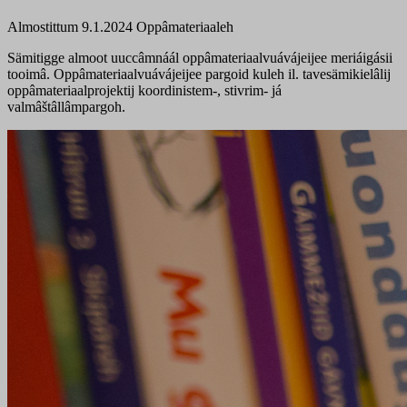
Almostittum 9.1.2024
Oppâmateriaaleh
Sämitigge almoot uuccâmnáál oppâmateriaalvuávájeijee meriáigásii
tooimâ. Oppâmateriaalvuávájeijee pargoid kuleh il. tavesämikielâlij
oppâmateriaalprojektij koordinistem-, stivrim- já
valmâštâllâmpargoh.