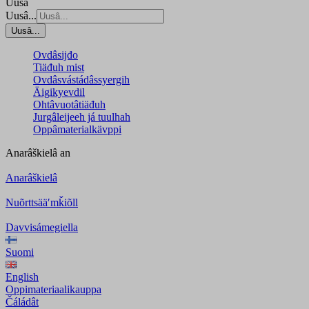
Uusâ
Uusâ...
Uusâ...
Ovdâsijđo
Tiäđuh mist
Ovdâsvástádâssyergih
Äigikyevdil
Ohtâvuotâtiäđuh
Jurgâleijeeh já tuulhah
Oppâmaterialkävppi
Anarâškielâ
an
Anarâškielâ
Nuõrttsääʹmǩiõll
Davvisámegiella
Suomi
English
Oppimateriaalikauppa
Čáládât