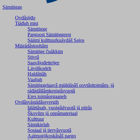
Sämitigge
Ovdâsijđo
Tiäđuh mist
Sämitigge
Pargoost Sämitiggeest
Säämi kulttuurkuávdáš Sajos
Miärádâstoohâm
Sämitige čuákkim
Stivrâ
Saavâjođetteijee
Lävdikodeh
Haldâttâh
Vaaljah
Sämitiggelaavâ miäldásâš oovtâsttoimâm- já
ráđádâllâmkenigâsvuotâ
Eres toimâorgaaneh
Ovdâsvástádâssyergih
Iäláttâsah, vuoigâdvuotâ já piirâs
Škovlim já oppâmateriaal
Kulttuur
Sämikielah
Sosiaal já tiervâsvuotâ
Aalmugijkoskâsâš pargo