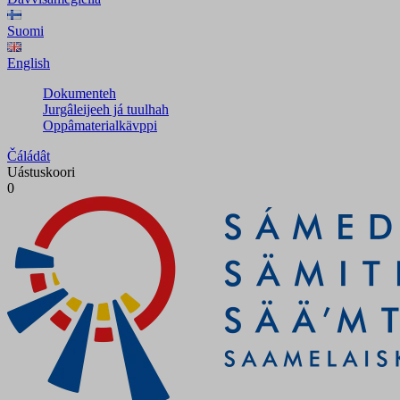
Suomi
English
Dokumenteh
Jurgâleijeeh já tuulhah
Oppâmaterialkävppi
Čáládât
Uástuskoori
0