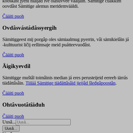
kooskâst jyehi niäljád ive olášuvvee vaaljâin. Sämitige čuákkim
oovdâst Sämitige alemus meridemvääldi.
Čääiti puoh
Ovdâsvástádâssyergih
Sämitiggeest mij porgâp oles sämiaalmug pyerrin, vâi sämikielâin já
-kulttuurist ličij eellimsaje meid puátteevuođâst.
Čääiti puoh
Äigikyevdil
Sämitigge muštâl toimâinis median já eres perusteijeid eereeb iärrás
tiäđáttâsâin.
Tiiláá Sämitige tiäđáttâsâid jieijâd šleđgâpoostân
.
Čääiti puoh
Ohtâvuotâtiäđuh
Čääiti puoh
Uusâ...
Uusâ...