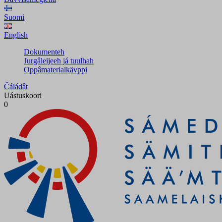
Suomi
English
Dokumenteh
Jurgâleijeeh já tuulhah
Oppâmaterialkävppi
Čáládât
Uástuskoori
0