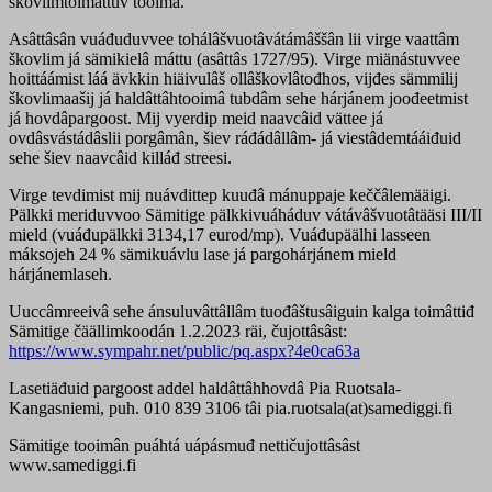
škovlimtoimâttuv tooimâ.
Asâttâsân vuáđuduvvee tohálâšvuotâvátámâššân lii virge vaattâm
škovlim já sämikielâ máttu (asâttâs 1727/95). Virge miänástuvvee
hoittáámist láá ävkkin hiäivulâš ollâškovlâtođhos, vijđes sämmilij
škovlimaašij já haldâttâhtooimâ tubdâm sehe hárjánem joođeetmist
já hovdâpargoost. Mij vyerdip meid naavcâid vättee já
ovdâsvástádâslii porgâmân, šiev ráđádâllâm- já viestâdemtááiđuid
sehe šiev naavcâid killáđ streesi.
Virge tevdimist mij nuávdittep kuuđâ mánuppaje keččâlemääigi.
Pälkki meriduvvoo Sämitige pälkkivuáháduv vátávâšvuotâtääsi III/II
mield (vuáđupälkki 3134,17 eurod/mp). Vuáđupäälhi lasseen
máksojeh 24 % sämikuávlu lase já pargohárjánem mield
hárjánemlaseh.
Uuccâmreeivâ sehe ánsuluvâttâllâm tuođâštusâiguin kalga toimâttiđ
Sämitige čäällimkoodán 1.2.2023 räi, čujottâsâst:
https://www.sympahr.net/public/pq.aspx?4e0ca63a
Lasetiäđuid pargoost addel haldâttâhhovdâ Pia Ruotsala-
Kangasniemi, puh. 010 839 3106 tâi pia.ruotsala(at)samediggi.fi
Sämitige tooimân puáhtá uápásmuđ nettičujottâsâst
www.samediggi.fi