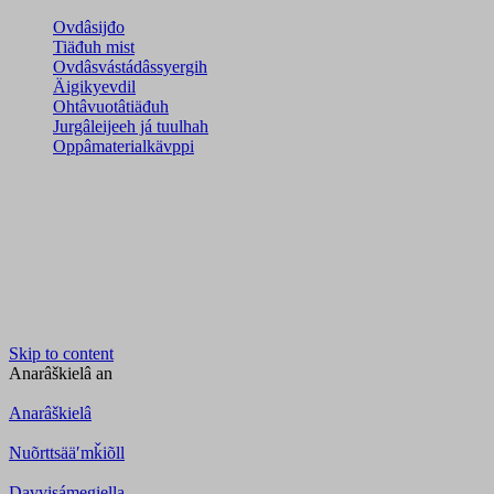
Ovdâsijđo
Tiäđuh mist
Ovdâsvástádâssyergih
Äigikyevdil
Ohtâvuotâtiäđuh
Jurgâleijeeh já tuulhah
Oppâmaterialkävppi
Skip to content
Anarâškielâ
an
Anarâškielâ
Nuõrttsääʹmǩiõll
Davvisámegiella