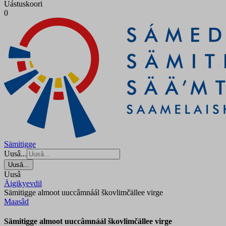
Uástuskoori
0
Sämitigge
Uusâ...
Uusâ...
Uusâ
Äigikyevdil
Sämitigge almoot uuccâmnáál škovlimčällee virge
Maasâd
Sämitigge almoot uuccâmnáál škovlimčällee virge