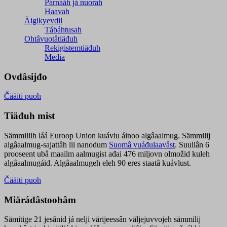
Párnááh já nuorah
Haavah
Äigikyevdil
Tábáhtusah
Ohtâvuotâtiäđuh
Rekigistemtiäđuh
Media
Ovdâsijđo
Čääiti puoh
Tiäđuh mist
Sämmiliih láá Euroop Union kuávlu áinoo algâaalmug. Sämmilij
algâaalmug-sajattâh lii nanodum
Suomâ vuáđulaavâst
. Suullân 6
prooseent ubâ maailm aalmugist ađai 476 miljovn olmožid kuleh
algâaalmugáid. Algâaalmugeh eleh 90 eres staatâ kuávlust.
Čääiti puoh
Miärádâstoohâm
Sämitige 21 jesânid já nelji värijeessân väljejuvvojeh sämmilij