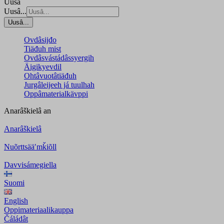
Uusâ
Uusâ...
Uusâ...
Ovdâsijđo
Tiäđuh mist
Ovdâsvástádâssyergih
Äigikyevdil
Ohtâvuotâtiäđuh
Jurgâleijeeh já tuulhah
Oppâmaterialkävppi
Anarâškielâ
an
Anarâškielâ
Nuõrttsääʹmǩiõll
Davvisámegiella
Suomi
English
Oppimateriaalikauppa
Čáládât