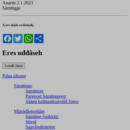
Anarist 2.1.2023
Sämitigge
Jyevi siijđo ovdâskulij
Facebook
Twitter
WhatsApp
Share
Eres uđđâseh
Palaa alkuun
Sämitigge
Sämitigge
Pargoost Sämitiggeest
Säämi kulttuurkuávdáš Sajos
Miärádâstoohâm
Sämitige čuákkim
Stivrâ
Saavâjođetteijee