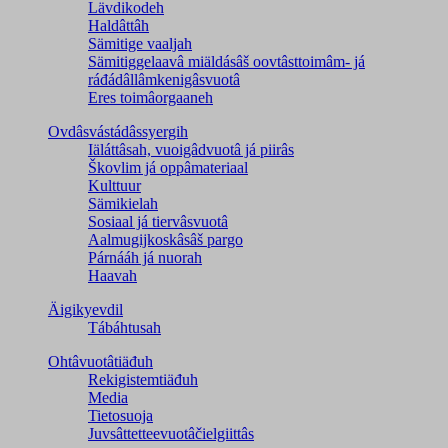
Lävdikodeh
Haldâttâh
Sämitige vaaljah
Sämitiggelaavâ miäldásâš oovtâsttoimâm- já
ráđádâllâmkenigâsvuotâ
Eres toimâorgaaneh
Ovdâsvástádâssyergih
Iäláttâsah, vuoigâdvuotâ já piirâs
Škovlim já oppâmateriaal
Kulttuur
Sämikielah
Sosiaal já tiervâsvuotâ
Aalmugijkoskâsâš pargo
Párnááh já nuorah
Haavah
Äigikyevdil
Tábáhtusah
Ohtâvuotâtiäđuh
Rekigistemtiäđuh
Media
Tietosuoja
Juvsâttetteevuotâčielgiittâs