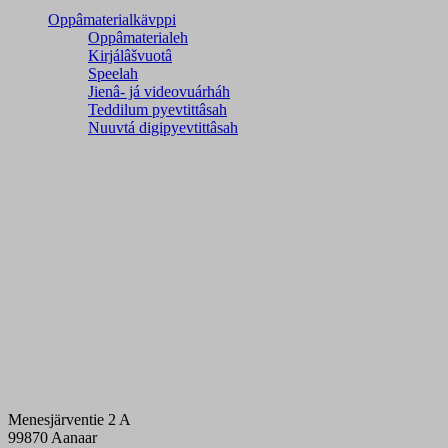
Oppâmaterialkävppi
Oppâmaterialeh
Kirjálâšvuotâ
Speelah
Jienâ- já videovuárháh
Teddilum pyevtittâsah
Nuuvtá digipyevtittâsah
Menesjärventie 2 A
99870 Aanaar