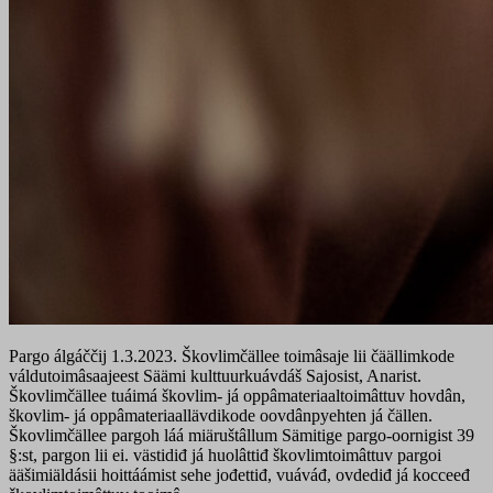
Pargo álgáččij 1.3.2023. Škovlimčällee toimâsaje lii čäällimkode
váldutoimâsaajeest Säämi kulttuurkuávdáš Sajosist, Anarist.
Škovlimčällee tuáimá škovlim- já oppâmateriaaltoimâttuv hovdân,
škovlim- já oppâmateriaallävdikode oovdânpyehten já čällen.
Škovlimčällee pargoh láá miäruštâllum Sämitige pargo-oornigist 39
§:st, pargon lii ei. västidiđ já huolâttiđ škovlimtoimâttuv pargoi
ääšimiäldásii hoittáámist sehe jođettiđ, vuáváđ, ovdediđ já kocceeđ