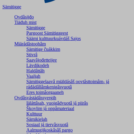
Sämitigge
Ovdâsijđo
Tiäđuh mist
Sämitigge
Pargoost Sämitiggeest
Säämi kulttuurkuávdáš Sajos
Miärádâstoohâm
Sämitige čuákkim
Stivrâ
Saavâjođetteijee
Lävdikodeh
Haldâttâh
Vaaljah
Sämitiggelaavâ miäldásâš oovtâsttoimâm- já
ráđádâllâmkenigâsvuotâ
Eres toimâorgaaneh
Ovdâsvástádâssyergih
Iäláttâsah, vuoigâdvuotâ já piirâs
Škovlim já oppâmateriaal
Kulttuur
Sämikielah
Sosiaal já tiervâsvuotâ
Aalmugijkoskâsâš pargo