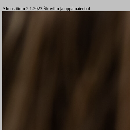
Almostittum 2.1.2023
Škovlim já oppâmateriaal