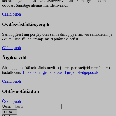
kooskâst jyehi niäljád ive olášuvvee vaaljâin. Sämitige čuákkim
oovdâst Sämitige alemus meridemvääldi.
Čääiti puoh
Ovdâsvástádâssyergih
Sämitiggeest mij porgâp oles sämiaalmug pyerrin, vâi sämikielâin já
-kulttuurist ličij eellimsaje meid puátteevuođâst.
Čääiti puoh
Äigikyevdil
Sämitigge muštâl toimâinis median já eres perusteijeid eereeb iärrás
tiäđáttâsâin.
Tiiláá Sämitige tiäđáttâsâid jieijâd šleđgâpoostân
.
Čääiti puoh
Ohtâvuotâtiäđuh
Čääiti puoh
Uusâ...
Uusâ...