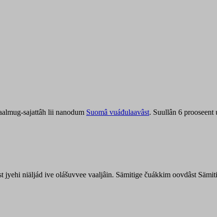
aalmug-sajattâh lii nanodum
Suomâ vuáđulaavâst
. Suullân 6 prooseent
âst jyehi niäljád ive olášuvvee vaaljâin. Sämitige čuákkim oovdâst Säm