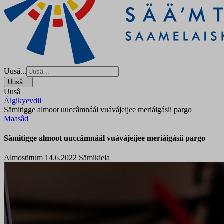
Uusâ...
Uusâ...
Uusâ
Äigikyevdil
Sämitigge almoot uuccâmnáál vuávájeijee meriáigásii pargo
Maasâd
Sämitigge almoot uuccâmnáál vuávájeijee meriáigásii pargo
Almostittum 14.6.2022
Sämikiela