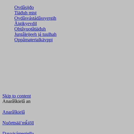
Ovdâsijđo
Tiäđuh mist
Ovdâsvástádâssyergih
Äigikyevdil
Ohtâvuotâtiäđuh
Jurgâleijeeh já tuulhah
Oppâmaterialkävppi
Skip to content
Anarâškielâ
an
Anarâškielâ
Nuõrttsääʹmǩiõll
Davvisámegiella