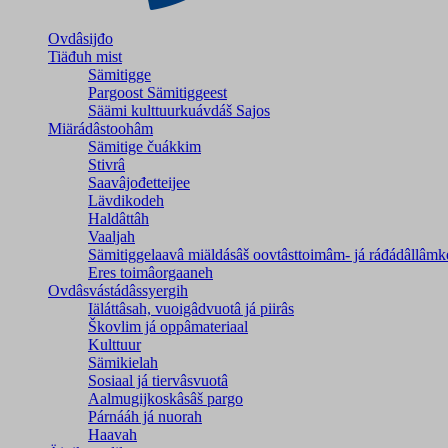
Ovdâsijđo
Tiäđuh mist
Sämitigge
Pargoost Sämitiggeest
Säämi kulttuurkuávdáš Sajos
Miärádâstoohâm
Sämitige čuákkim
Stivrâ
Saavâjođetteijee
Lävdikodeh
Haldâttâh
Vaaljah
Sämitiggelaavâ miäldásâš oovtâsttoimâm- já ráđádâllâmk
Eres toimâorgaaneh
Ovdâsvástádâssyergih
Iäláttâsah, vuoigâdvuotâ já piirâs
Škovlim já oppâmateriaal
Kulttuur
Sämikielah
Sosiaal já tiervâsvuotâ
Aalmugijkoskâsâš pargo
Párnááh já nuorah
Haavah