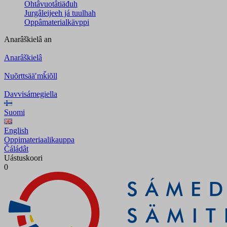
Ohtâvuotâtiäđuh
Jurgâleijeeh já tuulhah
Oppâmaterialkävppi
Anarâškielâ
an
Anarâškielâ
Nuõrttsääʹmǩiõll
Davvisámegiella
Suomi
English
Oppimateriaalikauppa
Čáládât
Uástuskoori
0