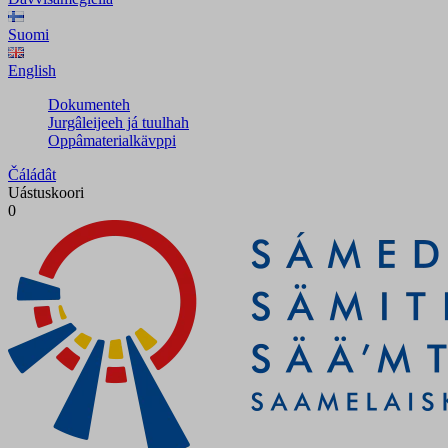
Suomi
English
Dokumenteh
Jurgâleijeeh já tuulhah
Oppâmaterialkävppi
Čáládât
Uástuskoori
0