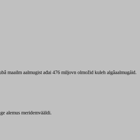
 ubâ maailm aalmugist ađai 476 miljovn olmožid kuleh algâaalmugáid.
itige alemus meridemvääldi.