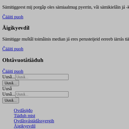
Sämitiggeest mij porgâp oles sämiaalmug pyerrin, vâi sämikielâin já -ku
Čääiti puoh
Äigikyevdil
Sämitigge muštâl toimâinis median já eres perusteijeid eereeb iärrás ti
Čääiti puoh
Ohtâvuotâtiäđuh
Čääiti puoh
Uusâ...
Uusâ...
Uusâ
Uusâ...
Uusâ...
Ovdâsijđo
Tiäđuh mist
Ovdâsvástádâssyergih
Äigikyevdil