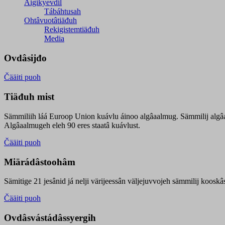
Äigikyevdil
Tábáhtusah
Ohtâvuotâtiäđuh
Rekigistemtiäđuh
Media
Ovdâsijđo
Čääiti puoh
Tiäđuh mist
Sämmiliih láá Euroop Union kuávlu áinoo algâaalmug. Sämmilij algâ
Algâaalmugeh eleh 90 eres staatâ kuávlust.
Čääiti puoh
Miärádâstoohâm
Sämitige 21 jesânid já nelji värijeessân väljejuvvojeh sämmilij koosk
Čääiti puoh
Ovdâsvástádâssyergih