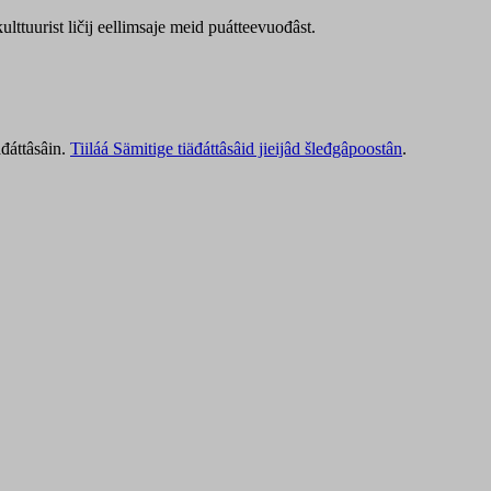
lttuurist ličij eellimsaje meid puátteevuođâst.
äđáttâsâin.
Tiiláá Sämitige tiäđáttâsâid jieijâd šleđgâpoostân
.