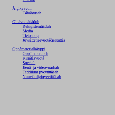
Äigikyevdil
Tábáhtusah
Ohtâvuotâtiäđuh
Rekigistemtiäđuh
Media
Tietosuoja
Juvsâttetteevuotâčielgiittâs
Oppâmaterialkävppi
Oppâmaterialeh
Kirjálâšvuotâ
Speelah
Jienâ- já videovuárháh
Teddilum pyevtittâsah
Nuuvtá digipyevtittâsah