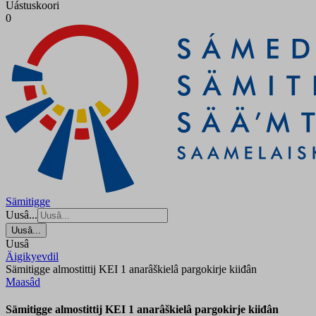
Uástuskoori
0
Sämitigge
Uusâ...
Uusâ...
Uusâ
Äigikyevdil
Sämitigge almostittij KEI 1 anarâškielâ pargokirje kiiđân
Maasâd
Sämitigge almostittij KEI 1 anarâškielâ pargokirje kiiđân