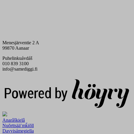
Menesjärventie 2 A
99870 Aanaar
Puhelinkuávdáš
010 839 3100
info@samediggi.fi
Digi- ja mainostoimisto Höyry Rovaniemi ja Oulu
Anarâškielâ
Nuõrttsääʹmǩiõll
Davvisámegiella