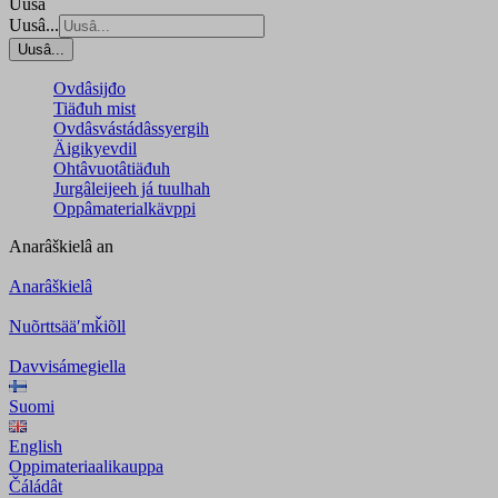
Uusâ
Uusâ...
Uusâ...
Ovdâsijđo
Tiäđuh mist
Ovdâsvástádâssyergih
Äigikyevdil
Ohtâvuotâtiäđuh
Jurgâleijeeh já tuulhah
Oppâmaterialkävppi
Anarâškielâ
an
Anarâškielâ
Nuõrttsääʹmǩiõll
Davvisámegiella
Suomi
English
Oppimateriaalikauppa
Čáládât