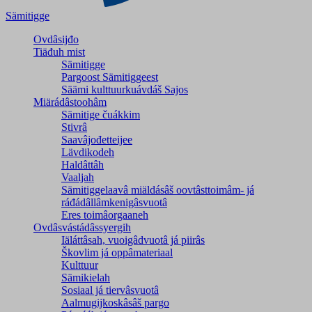
Sämitigge
Ovdâsijđo
Tiäđuh mist
Sämitigge
Pargoost Sämitiggeest
Säämi kulttuurkuávdáš Sajos
Miärádâstoohâm
Sämitige čuákkim
Stivrâ
Saavâjođetteijee
Lävdikodeh
Haldâttâh
Vaaljah
Sämitiggelaavâ miäldásâš oovtâsttoimâm- já
ráđádâllâmkenigâsvuotâ
Eres toimâorgaaneh
Ovdâsvástádâssyergih
Iäláttâsah, vuoigâdvuotâ já piirâs
Škovlim já oppâmateriaal
Kulttuur
Sämikielah
Sosiaal já tiervâsvuotâ
Aalmugijkoskâsâš pargo