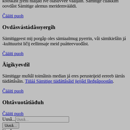
kooskâst jyehi niäljád ive olášuvvee vaaljâin. Sämitige čuákkim
oovdâst Sämitige alemus meridemvääldi.
Čääiti puoh
Ovdâsvástádâssyergih
Sämitiggeest mij porgâp oles sämiaalmug pyerrin, vâi sämikielâin já
-kulttuurist ličij eellimsaje meid puátteevuođâst.
Čääiti puoh
Äigikyevdil
Sämitigge muštâl toimâinis median já eres perusteijeid eereeb iärrás
tiäđáttâsâin.
Tiiláá Sämitige tiäđáttâsâid jieijâd šleđgâpoostân
.
Čääiti puoh
Ohtâvuotâtiäđuh
Čääiti puoh
Uusâ...
Uusâ...