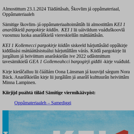
Almostittum 23.1.2024
Tiäđáttâsah, Škovlim já oppâmateriaal,
Oppâmateriaaleh
Sämitige škovlim- já oppâmateriaaltoimâttâh lii almostittâm
KEI 1
anarâškielâ pargokirje kiiđân
.
KEI 1
lii uáivildum vuáđuškoovlâ
vuosmuu luoka anarâškielâ viereskiellân máttááttâsân.
KEI 1 Kollemecci pargokirje kiiđân
siskeeld hárjuttâsâid oppâkirje
kiđđâuási máttááttâsistuálui hárjuttâllâm várás. Kiiđâ pargokirje lii
jurgâlum já heiviittum anarâskielân ive 2022 uđâstmittum
tavesämikielâ
GEA 1 Gollemeahcci bargogirji giđđii
-kirje vuáđuld.
Kirje kietâčalluu lii čáállám Oona Länsman já kuuvijd sárgum Nora
Bäck. Anarâškielân kirje lii jurgâlâm já anarâš kulttuurân heiviittâm
Minna Lampinen.
Kiirjijd puáhtá tiiláđ Sämitige viermikäävpist:
Oppâmateriaaleh – Samediggi