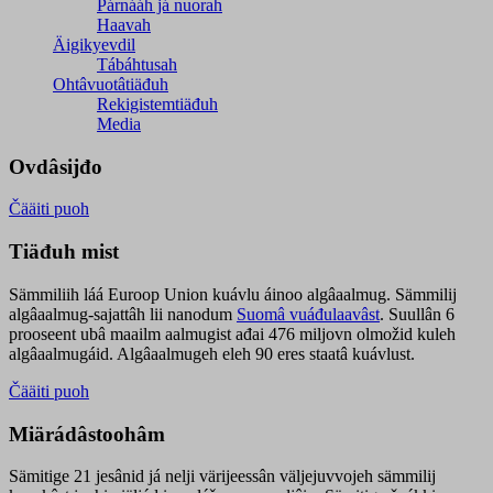
Párnááh já nuorah
Haavah
Äigikyevdil
Tábáhtusah
Ohtâvuotâtiäđuh
Rekigistemtiäđuh
Media
Ovdâsijđo
Čääiti puoh
Tiäđuh mist
Sämmiliih láá Euroop Union kuávlu áinoo algâaalmug. Sämmilij
algâaalmug-sajattâh lii nanodum
Suomâ vuáđulaavâst
. Suullân 6
prooseent ubâ maailm aalmugist ađai 476 miljovn olmožid kuleh
algâaalmugáid. Algâaalmugeh eleh 90 eres staatâ kuávlust.
Čääiti puoh
Miärádâstoohâm
Sämitige 21 jesânid já nelji värijeessân väljejuvvojeh sämmilij