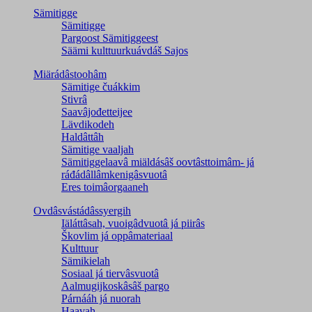
Sämitigge
Sämitigge
Pargoost Sämitiggeest
Säämi kulttuurkuávdáš Sajos
Miärádâstoohâm
Sämitige čuákkim
Stivrâ
Saavâjođetteijee
Lävdikodeh
Haldâttâh
Sämitige vaaljah
Sämitiggelaavâ miäldásâš oovtâsttoimâm- já
ráđádâllâmkenigâsvuotâ
Eres toimâorgaaneh
Ovdâsvástádâssyergih
Iäláttâsah, vuoigâdvuotâ já piirâs
Škovlim já oppâmateriaal
Kulttuur
Sämikielah
Sosiaal já tiervâsvuotâ
Aalmugijkoskâsâš pargo
Párnááh já nuorah
Haavah