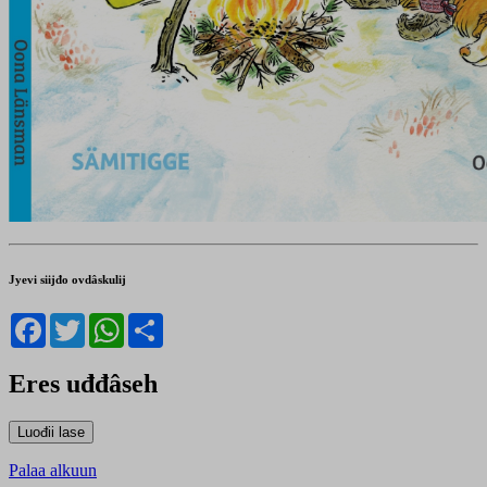
Jyevi siijđo ovdâskulij
Facebook
Twitter
WhatsApp
Share
Eres uđđâseh
Palaa alkuun