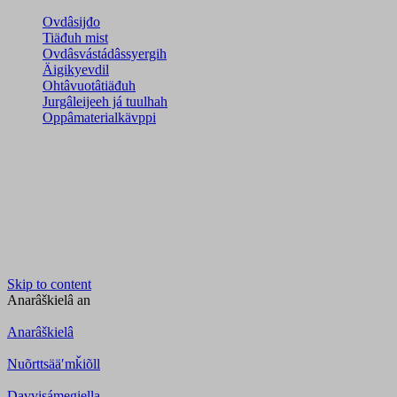
Ovdâsijđo
Tiäđuh mist
Ovdâsvástádâssyergih
Äigikyevdil
Ohtâvuotâtiäđuh
Jurgâleijeeh já tuulhah
Oppâmaterialkävppi
Skip to content
Anarâškielâ
an
Anarâškielâ
Nuõrttsääʹmǩiõll
Davvisámegiella