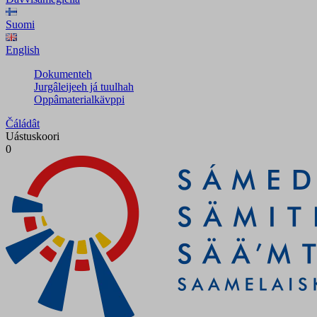
Suomi
English
Dokumenteh
Jurgâleijeeh já tuulhah
Oppâmaterialkävppi
Čáládât
Uástuskoori
0