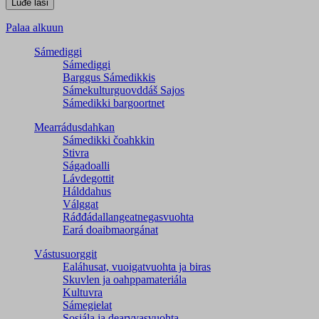
Palaa alkuun
Sámediggi
Sámediggi
Barggus Sámedikkis
Sámekulturguovddáš Sajos
Sámedikki bargoortnet
Mearrádusdahkan
Sámedikki čoahkkin
Stivra
Ságadoalli
Lávdegottit
Hálddahus
Válggat
Ráđđádallangeatnegas­vuohta
Eará doaibmaorgánat
Vástusuorggit
Ealáhusat, vuoigatvuohta ja biras
Skuvlen ja oahppamateriála
Kultuvra
Sámegielat
Sosiála ja dearvvasvuohta