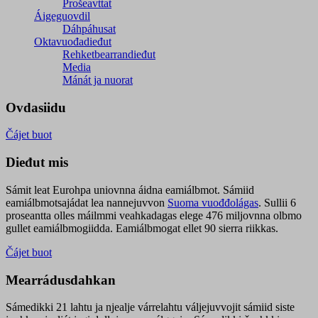
Prošeavttat
Áigeguovdil
Dáhpáhusat
Oktavuođadieđut
Rehketbearrandieđut
Media
Mánát ja nuorat
Ovdasiidu
Čájet buot
Dieđut mis
Sámit leat Eurohpa uniovnna áidna eamiálbmot. Sámiid
eamiálbmotsajádat lea nannejuvvon
Suoma vuođđolágas
. Sullii 6
proseantta olles máilmmi veahkadagas elege 476 miljovnna olbmo
gullet eamiálbmogiidda. Eamiálbmogat ellet 90 sierra riikkas.
Čájet buot
Mearrádusdahkan
Sámedikki 21 lahtu ja njealje várrelahtu váljejuvvojit sámiid siste