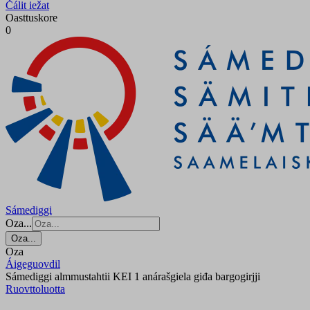
Čálit iežat
Oasttuskore
0
Sámediggi
Oza...
Oza...
Oza
Áigeguovdil
Sámediggi almmustahtii KEI 1 anárašgiela giđa bargogirjji
Ruovttoluotta