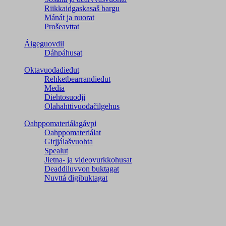
Riikkaidgaskasaš bargu
Mánát ja nuorat
Prošeavttat
Áigeguovdil
Dáhpáhusat
Oktavuođadieđut
Rehketbearrandieđut
Media
Diehtosuodji
Olahahttivuođačilgehus
Oahppomateriálagávpi
Oahppomateriálat
Girjjálašvuohta
Spealut
Jietna- ja videovurkkohusat
Deaddiluvvon buktagat
Nuvttá digibuktagat