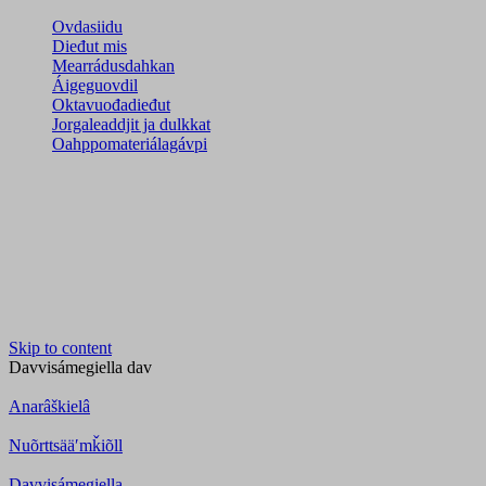
Ovdasiidu
Dieđut mis
Mearrádusdahkan
Áigeguovdil
Oktavuođadieđut
Jorgaleaddjit ja dulkkat
Oahppomateriálagávpi
Skip to content
Davvisámegiella
dav
Anarâškielâ
Nuõrttsääʹmǩiõll
Davvisámegiella