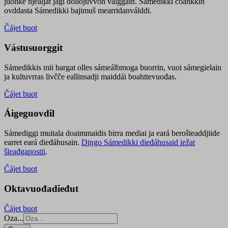
juohke njealját jagi dollojuvvon válggain. Sámedikki čoahkkin
ovddasta Sámedikki bajimuš mearridanválddi.
Čájet buot
Vástusuorggit
Sámedikkis mii bargat olles sámeálbmoga buorrin, vuoi sámegielain
ja kultuvrras livčče eallinsadji maiddái boahttevuođas.
Čájet buot
Áigeguovdil
Sámediggi muitala doaimmaidis birra mediai ja eará berošteaddjiide
earret eará dieđáhusain.
Diŋgo Sámedikki dieđáhusaid iežat
šleađgapostii
.
Čájet buot
Oktavuođadieđut
Čájet buot
Oza...