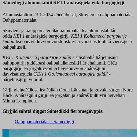
Sámediggi almmustahtii KEI 1 anárašgiela giđa bargogirjji
Almmustahtton 23.1.2024
Dieđáhusat, Skuvlen ja oahppamateriála,
Oahppamateriálat
Skuvlen- ja oahppamateriáladoaimmahat lea almmustahttán
ođđa
KEI 1
anárašgiela bargogirjji.
KEI 1 Kollemecci pargokirje
kiiđân
lea oaivvilduvvon vuođđoskuvlla vuosttas luohká vierisgiela
oahpahussii.
KEI 1 Kollemecci pargokirje kiiđân
sisttisdoallá hárjehusaid
oahppogirjji giđđaoasi oahpahallanosiid hárjehallamii. Giđa
bargogirji lea jorgaluvvon ja heivehuvvon anárašgillii
davvisámegiela
GEA 1 Gollemeahcci bargogirji giđđii
-
hárjehusgirjji vuođul.
Girjji giehtačállosa lea čállán Oona Länsman ja govaid sárgon Nora
Bäck. Anárašgillii girjji lea jorgalan ja anáraš kultuvrii heivehan
Minna Lampinen.
Girjjiid sáhttá diŋgot Sámedikki fierbmegávppis:
Oahppamateriálat – Samediggi