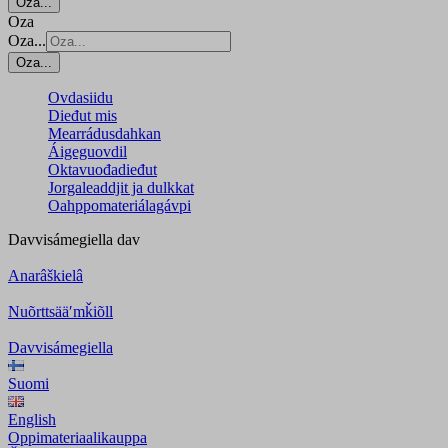
Oza...
Oza
Oza...
Oza...
Ovdasiidu
Dieđut mis
Mearrádusdahkan
Áigeguovdil
Oktavuođadieđut
Jorgaleaddjit ja dulkkat
Oahppomateriálagávpi
Davvisámegiella
dav
Anarâškielâ
Nuõrttsääʹmǩiõll
Davvisámegiella
Suomi
English
Oppimateriaalikauppa