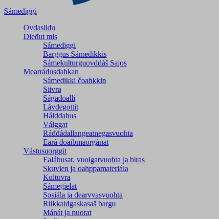
Sámediggi
Ovdasiidu
Dieđut mis
Sámediggi
Barggus Sámedikkis
Sámekulturguovddáš Sajos
Mearrádusdahkan
Sámedikki čoahkkin
Stivra
Ságadoalli
Lávdegottit
Hálddahus
Válggat
Ráđđádallangeatnegas­vuohta
Eará doaibmaorgánat
Vástusuorggit
Ealáhusat, vuoigatvuohta ja biras
Skuvlen ja oahppamateriála
Kultuvra
Sámegielat
Sosiála ja dearvvasvuohta
Riikkaidgaskasaš bargu
Mánát ja nuorat