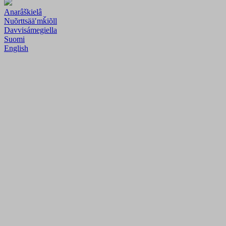
Anarâškielâ
Nuõrttsääʹmǩiõll
Davvisámegiella
Suomi
English