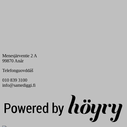
Menesjärventie 2 A
99870 Anár
Telefonguovddáš
010 839 3100
info@samediggi.fi
Digi- ja mainostoimisto Höyry Rovaniemi ja Oulu