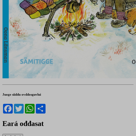
Juoge siiddu ovddosguvlui
Facebook
Twitter
WhatsApp
Share
Eará ođđasat