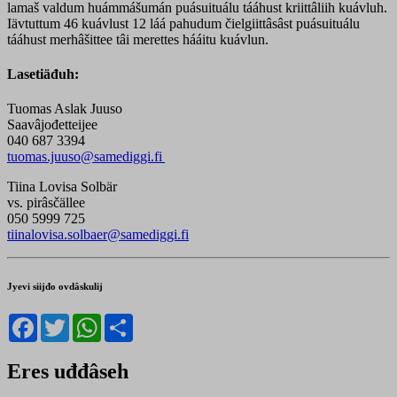
lamaš valdum huámmášumán puásuituálu tááhust kriittâliih kuávluh.
Iävtuttum 46 kuávlust 12 láá pahudum čielgiittâsâst puásuituálu
tááhust merhâšittee tâi merettes hááitu kuávlun.
Lasetiäđuh:
Tuomas Aslak Juuso
Saavâjođetteijee
040 687 3394
tuomas.juuso@samediggi.fi
Tiina Lovisa Solbär
vs. pirâsčällee
050 5999 725
tiinalovisa.solbaer@samediggi.fi
Jyevi siijđo ovdâskulij
Facebook
Twitter
WhatsApp
Share
Eres uđđâseh