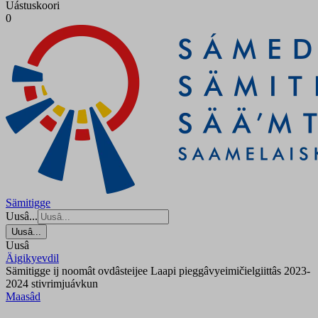
Uástuskoori
0
Sämitigge
Uusâ...
Uusâ...
Uusâ
Äigikyevdil
Sämitigge ij noomât ovdâsteijee Laapi pieggâvyeimičielgiittâs 2023-
2024 stivrimjuávkun
Maasâd