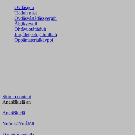
Ovdâsijđo
Tiäđuh mist
Ovdâsvástádâssyergih
Äigikyevdil
Ohtâvuotâtiäđuh
Jurgâleijeeh já tuulhah
Oppâmaterialkävppi
Skip to content
Anarâškielâ
an
Anarâškielâ
Nuõrttsääʹmǩiõll
Davvisámegiella