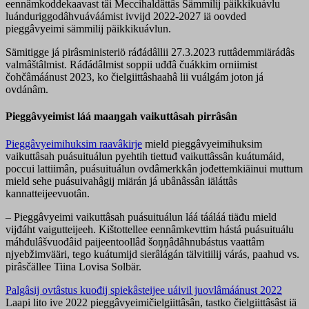
eennâmkoddekaavast tâi Meccihaldâttâs Sämmilij päikkikuávlu
luánduriggodâhvuáváámist ivvijd 2022-2027 iä oovded
pieggâvyeimi sämmilij päikkikuávlun.
Sämitigge já pirâsministeriö ráđádâllii 27.3.2023 ruttâdemmiärádâs
valmâštâlmist. Ráđádâlmist soppii uđđâ čuákkim orniimist
čohčâmáánust 2023, ko čielgiittâshaahâ lii vuálgám joton já
ovdánâm.
Pieggâvyeimist láá maaŋgah vaikuttâsah pirrâsân
Pieggâvyeimihuksim raavâkirje
mield pieggâvyeimihuksim
vaikuttâsah puásuituálun pyehtih tiettuđ vaikuttâssân kuátumáid,
poccui lattiimân, puásuituálun ovdâmerkkân jođettemkiäinui muttum
mield sehe puásuivahâgij miärán já ubânâssân iäláttâs
kannatteijeevuotân.
– Pieggâvyeimi vaikuttâsah puásuituálun láá tááláá tiäđu mield
vijđáht vaigutteijeeh. Kištottellee eennâmkevttim hástá puásuituálu
máhđulâšvuođâid paijeentoollâđ šoŋŋâdâhnubástus vaattâm
njyebžimvääri, tego kuátumijd sierâlágán tälvitiilij várás, paahud vs.
pirâsčällee Tiina Lovisa Solbär.
Palgâsij ovtâstus kuođij spiekâsteijee uáivil juovlâmáánust 2022
Laapi lito ive 2022 pieggâvyeimičielgiittâsân, tastko čielgiittâsâst iä