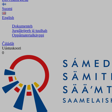
Suomi
English
Dokumenteh
Jurgâleijeeh já tuulhah
Oppâmaterialkävppi
Čáládât
Uástuskoori
0