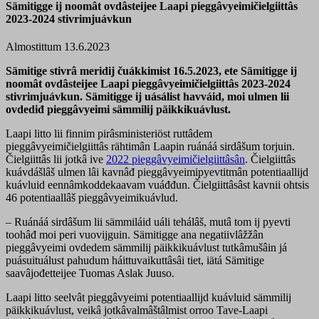
Sämitigge ij noomât ovdâsteijee Laapi pieggâvyeimičielgiittâs
2023-2024 stivrimjuávkun
Almostittum 13.6.2023
Sämitige stivrâ meridij čuákkimist 16.5.2023, ete Sämitigge ij
noomât ovdâsteijee Laapi pieggâvyeimičielgiittâs 2023-2024
stivrimjuávkun. Sämitigge ij uásálist havváid, moi ulmen lii
ovdediđ pieggâvyeimi sämmilij päikkikuávlust.
Laapi litto lii finnim pirâsministeriöst ruttâdem
pieggâvyeimičielgiittâs rähtimân Laapin ruánáá sirdâšum torjuin.
Čielgiittâs lii jotkâ ive
2022 pieggâvyeimičielgiittâsân
. Čielgiittâs
kuávdášlâš ulmen lâi kavnâđ pieggâvyeimipyevtitmân potentiaallijd
kuávluid eennâmkoddekaavam vuáđđun. Čielgiittâsâst kavnii ohtsis
46 potentiaallâš pieggâvyeimikuávlud.
– Ruánáá sirdâšum lii sämmiláid uáli tehálâš, mutâ tom ij pyevti
toohâđ moi peri vuovijguin. Sämitigge ana negatiivlâžžân
pieggâvyeimi ovdedem sämmilij päikkikuávlust tutkâmušâin já
puásuituálust pahudum háittuvaikuttâsâi tiet, iätá Sämitige
saavâjođetteijee Tuomas Aslak Juuso.
Laapi litto seelvât pieggâvyeimi potentiaallijd kuávluid sämmilij
päikkikuávlust, veikâ jotkâvalmâštâlmist orroo Tave-Laapi