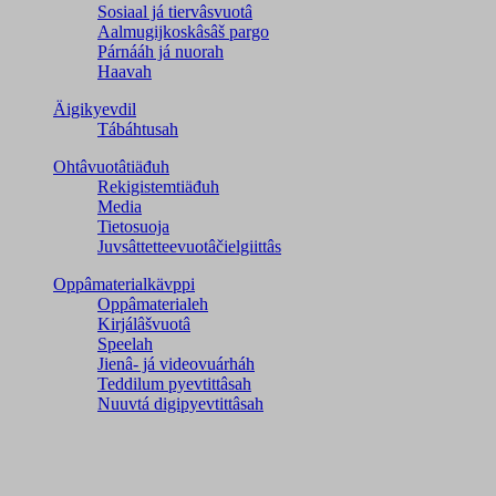
Sosiaal já tiervâsvuotâ
Aalmugijkoskâsâš pargo
Párnááh já nuorah
Haavah
Äigikyevdil
Tábáhtusah
Ohtâvuotâtiäđuh
Rekigistemtiäđuh
Media
Tietosuoja
Juvsâttetteevuotâčielgiittâs
Oppâmaterialkävppi
Oppâmaterialeh
Kirjálâšvuotâ
Speelah
Jienâ- já videovuárháh
Teddilum pyevtittâsah
Nuuvtá digipyevtittâsah