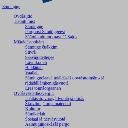
Sämitigge
Ovdâsijđo
Tiäđuh mist
Sämitigge
Pargoost Sämitiggeest
Säämi kulttuurkuávdáš Sajos
Miärádâstoohâm
Sämitige čuákkim
Stivrâ
Saavâjođetteijee
Lävdikodeh
Haldâttâh
Vaaljah
Sämitiggelaavâ miäldásâš oovtâsttoimâm- já
ráđádâllâmkenigâsvuotâ
Eres toimâorgaaneh
Ovdâsvástádâssyergih
Iäláttâsah, vuoigâdvuotâ já piirâs
Škovlim já oppâmateriaal
Kulttuur
Sämikielah
Sosiaal já tiervâsvuotâ
Aalmugijkoskâsâš pargo