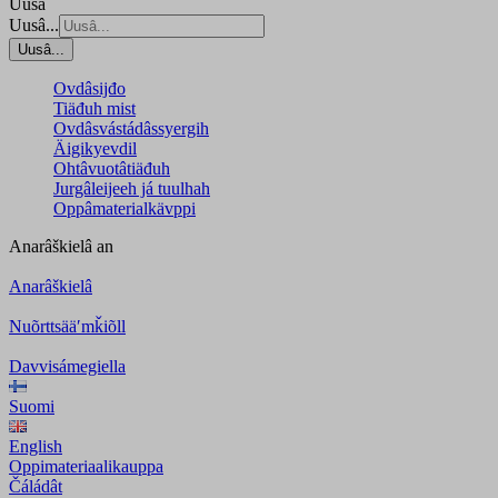
Uusâ
Uusâ...
Uusâ...
Ovdâsijđo
Tiäđuh mist
Ovdâsvástádâssyergih
Äigikyevdil
Ohtâvuotâtiäđuh
Jurgâleijeeh já tuulhah
Oppâmaterialkävppi
Anarâškielâ
an
Anarâškielâ
Nuõrttsääʹmǩiõll
Davvisámegiella
Suomi
English
Oppimateriaalikauppa
Čáládât