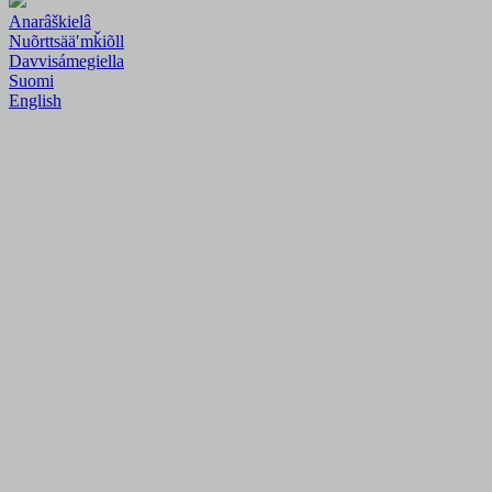
Anarâškielâ
Nuõrttsääʹmǩiõll
Davvisámegiella
Suomi
English