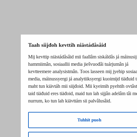
Taah siijđoh kevttih niästádâsâid
Mij kevttip niästádâsâid mii faallâm siskáldâs já máinusij
hammiimân, sosiaallii media jiešvuođâi tuárjumân já
kevtteemere analysistmân. Toos lasseen mij jyehip sosiaal
media, máinussyergi já analytiiksyergi kuoimijd tiäđuid t
maht tun kiävtáh mii siijđoid. Mii kyeimih pyehtih ovtâsti
taid tiäđuid eres tiäđoid, maid tun lah sijjân adelâm tâi m
nurrum, ko tun lah kiävttám sii palvâlusâid.
Tuhhit puoh