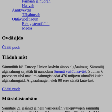
Párnááh já nuorah
Haavah
Äigikyevdil
Tábáhtusah
Ohtâvuotâtiäđuh
Rekigistemtiäđuh
Media
Ovdâsijđo
Čääiti puoh
Tiäđuh mist
Sämmiliih láá Euroop Union kuávlu áinoo algâaalmug. Sämmilij
algâaalmug-sajattâh lii nanodum
Suomâ vuáđulaavâst
. Suullân 6
prooseent ubâ maailm aalmugist ađai 476 miljovn olmožid kuleh
algâaalmugáid. Algâaalmugeh eleh 90 eres staatâ kuávlust.
Čääiti puoh
Miärádâstoohâm
Sämitige 21 jesânid já nelji värijeessân väljejuvvojeh sämmilij