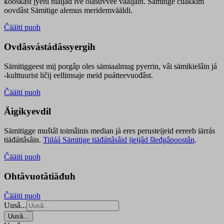
kooskâst jyehi niäljád ive olášuvvee vaaljâin. Sämitige čuákkim
oovdâst Sämitige alemus meridemvääldi.
Čääiti puoh
Ovdâsvástádâssyergih
Sämitiggeest mij porgâp oles sämiaalmug pyerrin, vâi sämikielâin já
-kulttuurist ličij eellimsaje meid puátteevuođâst.
Čääiti puoh
Äigikyevdil
Sämitigge muštâl toimâinis median já eres perusteijeid eereeb iärrás
tiäđáttâsâin.
Tiiláá Sämitige tiäđáttâsâid jieijâd šleđgâpoostân
.
Čääiti puoh
Ohtâvuotâtiäđuh
Čääiti puoh
Uusâ...
Uusâ...