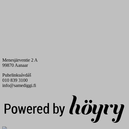
Menesjärventie 2 A
99870 Aanaar
Puhelinkuávdáš
010 839 3100
info@samediggi.fi
Digi- ja mainostoimisto Höyry Rovaniemi ja Oulu