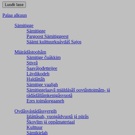
Palaa alkuun
Sämitigge
Sämitigge
Pargoost Sämitiggeest
Säämi kulttuurkuávdáš Sajos
Miärádâstoohâm
Sämitige čuákkim
Stivrâ
Saavâjođetteijee
Lävdikodeh
Haldâttâh
Sämitige vaaljah
Sämitiggelaavâ miäldásâš oovtâsttoimâm- já
ráđádâllâmkenigâsvuotâ
Eres toimâorgaaneh
Ovdâsvástádâssyergih
Iäláttâsah, vuoigâdvuotâ já piirâs
Škovlim já oppâmateriaal
Kulttuur
Sämikielah