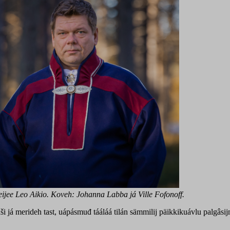
ijee Leo Aikio. Koveh: Johanna Labba já Ville Fofonoff.
á merideh tast, uápásmuđ tááláá tilán sämmilij päikkikuávlu palgâsijn. Mij