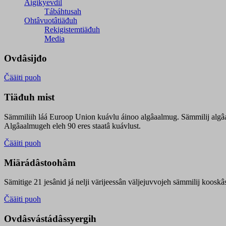
Äigikyevdil
Tábáhtusah
Ohtâvuotâtiäđuh
Rekigistemtiäđuh
Media
Ovdâsijđo
Čääiti puoh
Tiäđuh mist
Sämmiliih láá Euroop Union kuávlu áinoo algâaalmug. Sämmilij algâ
Algâaalmugeh eleh 90 eres staatâ kuávlust.
Čääiti puoh
Miärádâstoohâm
Sämitige 21 jesânid já nelji värijeessân väljejuvvojeh sämmilij koosk
Čääiti puoh
Ovdâsvástádâssyergih