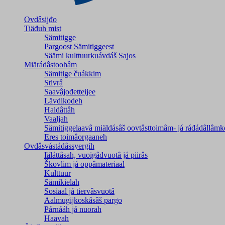
Ovdâsijđo
Tiäđuh mist
Sämitigge
Pargoost Sämitiggeest
Säämi kulttuurkuávdáš Sajos
Miärádâstoohâm
Sämitige čuákkim
Stivrâ
Saavâjođetteijee
Lävdikodeh
Haldâttâh
Vaaljah
Sämitiggelaavâ miäldásâš oovtâsttoimâm- já ráđádâllâmk
Eres toimâorgaaneh
Ovdâsvástádâssyergih
Iäláttâsah, vuoigâdvuotâ já piirâs
Škovlim já oppâmateriaal
Kulttuur
Sämikielah
Sosiaal já tiervâsvuotâ
Aalmugijkoskâsâš pargo
Párnááh já nuorah
Haavah