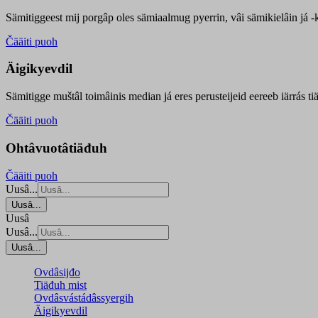
Sämitiggeest mij porgâp oles sämiaalmug pyerrin, vâi sämikielâin já -ku
Čääiti puoh
Äigikyevdil
Sämitigge muštâl toimâinis median já eres perusteijeid eereeb iärrás ti
Čääiti puoh
Ohtâvuotâtiäđuh
Čääiti puoh
Uusâ...
Uusâ...
Uusâ
Uusâ...
Uusâ...
Ovdâsijđo
Tiäđuh mist
Ovdâsvástádâssyergih
Äigikyevdil