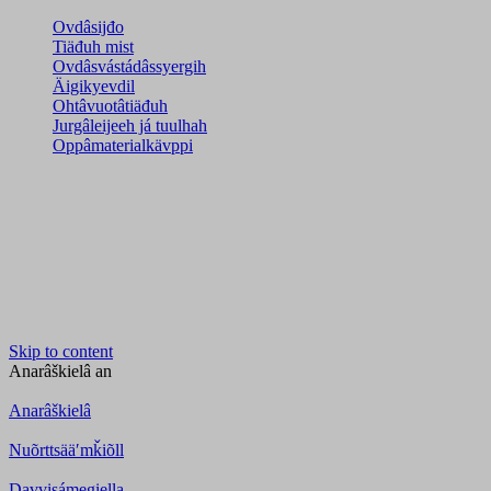
Ovdâsijđo
Tiäđuh mist
Ovdâsvástádâssyergih
Äigikyevdil
Ohtâvuotâtiäđuh
Jurgâleijeeh já tuulhah
Oppâmaterialkävppi
Skip to content
Anarâškielâ
an
Anarâškielâ
Nuõrttsääʹmǩiõll
Davvisámegiella