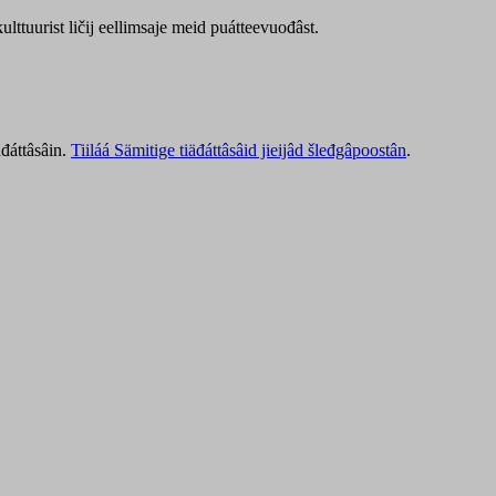
lttuurist ličij eellimsaje meid puátteevuođâst.
äđáttâsâin.
Tiiláá Sämitige tiäđáttâsâid jieijâd šleđgâpoostân
.