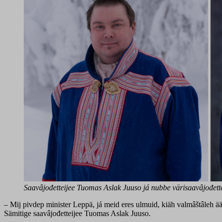
Saavâjođetteijee Tuomas Aslak Juuso já nubbe värisaavâjođette
– Mij pivdep minister Leppä, já meid eres ulmuid, kiäh valmâštâleh ääši j
Sämitige saavâjođetteijee Tuomas Aslak Juuso.