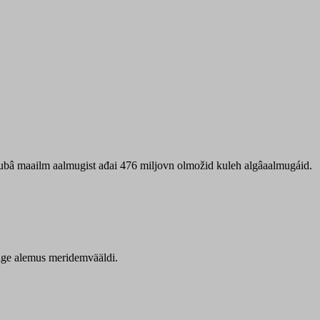
 ubâ maailm aalmugist ađai 476 miljovn olmožid kuleh algâaalmugáid.
itige alemus meridemvääldi.