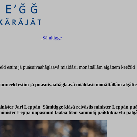
Sämitigge
ld estim já puásuivaahâglaavâ miäldásii monâttâllâm algâttem keežild
uuneeld estim já puásuivaahâglaavâ miäldásii monâttâllâm algâtte
minister Jari Leppän. Sämitigge kiäsá reivâstis minister Leppän p
 minister Leppä uápásmuđ tááláá tilán sämmilij päikkikuávlu palgâ