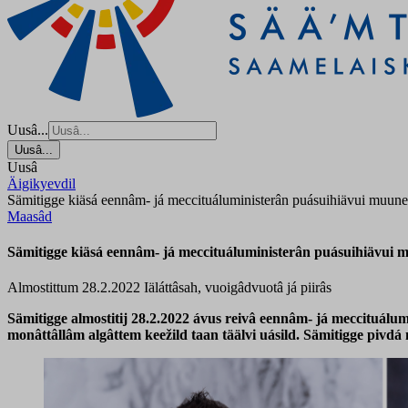
Uusâ...
Uusâ...
Uusâ
Äigikyevdil
Sämitigge kiäsá eennâm- já meccituáluministerân puásuihiävui muunee
Maasâd
Sämitigge kiäsá eennâm- já meccituáluministerân puásuihiävui m
Almostittum 28.2.2022
Iäláttâsah, vuoigâdvuotâ já piirâs
Sämitigge almostitij 28.2.2022 ávus reivâ eennâm- já meccituálu
monâttâllâm algâttem keežild taan täälvi uásild. Sämitigge pivdá