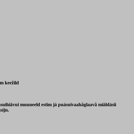
m keežild
uásuihiävui muuneeld estim já puásuivaahâglaavâ miäldásii
sijn.