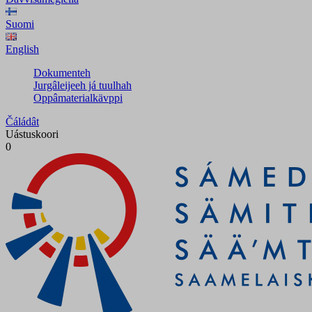
Suomi
English
Dokumenteh
Jurgâleijeeh já tuulhah
Oppâmaterialkävppi
Čáládât
Uástuskoori
0