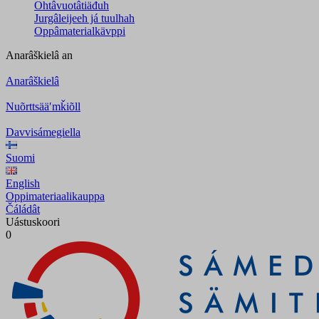
Ohtâvuotâtiäđuh
Jurgâleijeeh já tuulhah
Oppâmaterialkävppi
Anarâškielâ
an
Anarâškielâ
Nuõrttsääʹmǩiõll
Davvisámegiella
Suomi
English
Oppimateriaalikauppa
Čáládât
Uástuskoori
0