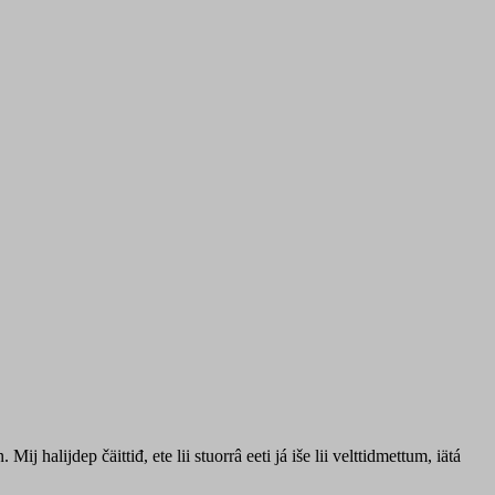
 halijdep čäittiđ, ete lii stuorrâ eeti já iše lii velttidmettum, iätá