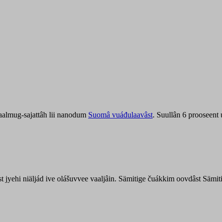
aalmug-sajattâh lii nanodum
Suomâ vuáđulaavâst
. Suullân 6 prooseent
âst jyehi niäljád ive olášuvvee vaaljâin. Sämitige čuákkim oovdâst Säm