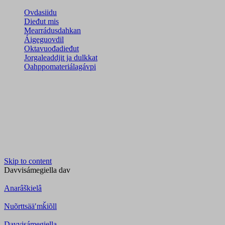
Ovdasiidu
Dieđut mis
Mearrádusdahkan
Áigeguovdil
Oktavuođadieđut
Jorgaleaddjit ja dulkkat
Oahppomateriálagávpi
Skip to content
Davvisámegiella
dav
Anarâškielâ
Nuõrttsääʹmǩiõll
Davvisámegiella