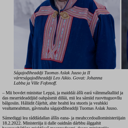
Ságajođiheaddji Tuomas Aslak Juuso ja II
várreságajođiheaddji Leo Aikio. Govat: Johanna
Labba ja Ville Fofonoff.
– Mii bovdet ministtar Leppä, ja maiddái ášši eará válmmaštalliid ja
das mearrideaddjiid oahpásmit dillái, mii lea sámiid ruovttuguovllu
bálgosiin. Háliidit čájehit, ahte heahti lea stuoris ja veahkki
vealtameahttun, gávnnaha ságajođiheaddji Tuomas Aslak Juuso.
Sámediggi lea ráđđádallan áššis eana- ja meahccedoalloministeriijain
18.2.2022. Ministeriija ii dalle oaidnán dárbbu álggahit