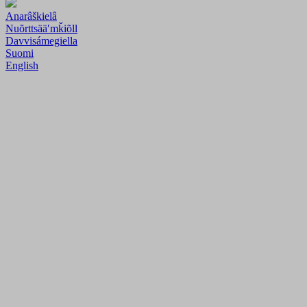
Anarâškielâ
Nuõrttsääʹmǩiõll
Davvisámegiella
Suomi
English