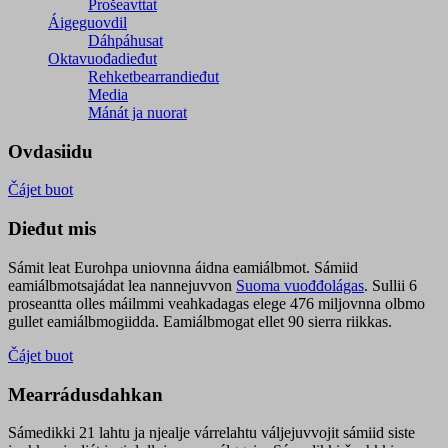
Prošeavttat
Áigeguovdil
Dáhpáhusat
Oktavuođadieđut
Rehketbearrandieđut
Media
Mánát ja nuorat
Ovdasiidu
Čájet buot
Dieđut mis
Sámit leat Eurohpa uniovnna áidna eamiálbmot. Sámiid
eamiálbmotsajádat lea nannejuvvon
Suoma vuođđolágas
. Sullii 6
proseantta olles máilmmi veahkadagas elege 476 miljovnna olbmo
gullet eamiálbmogiidda. Eamiálbmogat ellet 90 sierra riikkas.
Čájet buot
Mearrádusdahkan
Sámedikki 21 lahtu ja njealje várrelahtu váljejuvvojit sámiid siste