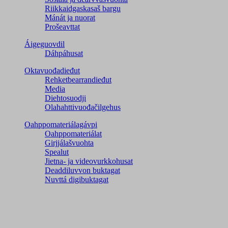
Riikkaidgaskasaš bargu
Mánát ja nuorat
Prošeavttat
Áigeguovdil
Dáhpáhusat
Oktavuođadieđut
Rehketbearrandieđut
Media
Diehtosuodji
Olahahttivuođačilgehus
Oahppomateriálagávpi
Oahppomateriálat
Girjjálašvuohta
Spealut
Jietna- ja videovurkkohusat
Deaddiluvvon buktagat
Nuvttá digibuktagat