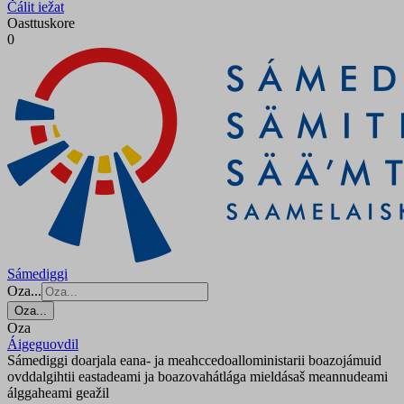
Čálit iežat
Oasttuskore
0
Sámediggi
Oza...
Oza...
Oza
Áigeguovdil
Sámediggi doarjala eana- ja meahccedoalloministarii boazojámuid
ovddalgihtii eastadeami ja boazovahátlága mieldásaš meannudeami
álggaheami geažil