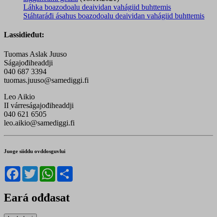
Láhka boazodoalu deaividan vahágiid buhttemis
Stáhtaráđi ásahus boazodoalu deaividan vahágiid buhttemis
Lassidieđut:
Tuomas Aslak Juuso
Ságajođiheaddji
040 687 3394
tuomas.juuso@samediggi.fi
Leo Aikio
II várreságajođiheaddji
040 621 6505
leo.aikio@samediggi.fi
Juoge siiddu ovddosguvlui
Facebook
Twitter
WhatsApp
Share
Eará ođđasat