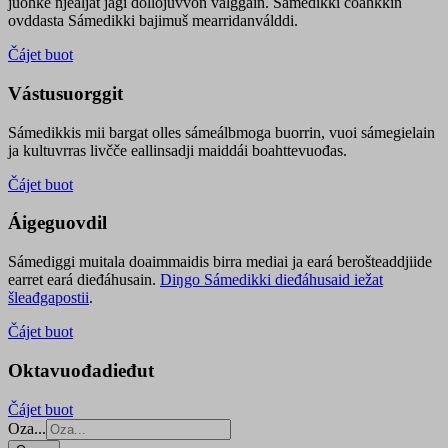
juohke njealját jagi dollojuvvon válggain. Sámedikki čoahkkin
ovddasta Sámedikki bajimuš mearridanválddi.
Čájet buot
Vástusuorggit
Sámedikkis mii bargat olles sámeálbmoga buorrin, vuoi sámegielain
ja kultuvrras livčče eallinsadji maiddái boahttevuođas.
Čájet buot
Áigeguovdil
Sámediggi muitala doaimmaidis birra mediai ja eará berošteaddjiide
earret eará dieđáhusain.
Diŋgo Sámedikki dieđáhusaid iežat
šleađgapostii
.
Čájet buot
Oktavuođadieđut
Čájet buot
Oza...