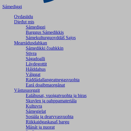
Sámediggi
Ovdasiidu
Dieđut mis
Sámediggi
Barggus Sámedikkis
Sámekulturguovddáš Sajos
Mearrádusdahkan
Sámedikki čoahkkin
Stivra
Ságadoalli
Lávdegottit
Hálddahus
Válggat
Ráđđádallangeatnegas­vuohta
Eará doaibmaorgánat
Vástusuorggit
Ealáhusat, vuoigatvuohta ja biras
Skuvlen ja oahppamateriála
Kultuvra
Sámegielat
Sosiála ja dearvvasvuohta
Riikkaidgaskasaš bargu
Mánát ja nuorat