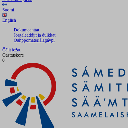
Suomi
English
Dokumeanttat
Jorgaleaddjit ja dulkkat
Oahppomateriálagávpi
Čálit iežat
Oasttuskore
0