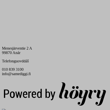
Menesjärventie 2 A
99870 Anár
Telefonguovddáš
010 839 3100
info@samediggi.fi
Digi- ja mainostoimisto Höyry Rovaniemi ja Oulu