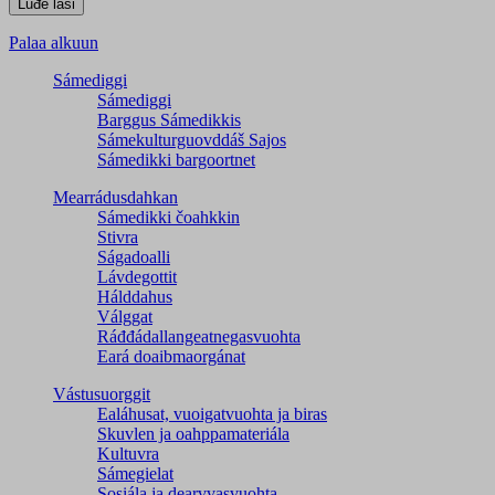
Palaa alkuun
Sámediggi
Sámediggi
Barggus Sámedikkis
Sámekulturguovddáš Sajos
Sámedikki bargoortnet
Mearrádusdahkan
Sámedikki čoahkkin
Stivra
Ságadoalli
Lávdegottit
Hálddahus
Válggat
Ráđđádallangeatnegas­vuohta
Eará doaibmaorgánat
Vástusuorggit
Ealáhusat, vuoigatvuohta ja biras
Skuvlen ja oahppamateriála
Kultuvra
Sámegielat
Sosiála ja dearvvasvuohta