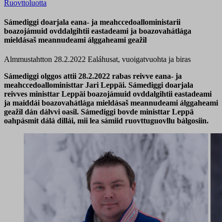
Ruovttoluotta
Sámediggi doarjala eana- ja meahccedoalloministarii
boazojámuid ovddalgihtii eastadeami ja boazovahátlága
mieldásaš meannudeami álggaheami geažil
Almmustahtton 28.2.2022
Ealáhusat, vuoigatvuohta ja biras
Sámediggi olggos attii 28.2.2022 rabas reivve eana- ja
meahccedoalloministtar Jari Leppäi. Sámediggi doarjala
reivves ministtar Leppäi boazojámuid ovddalgihtii eastadeami
ja maiddái boazovahátlága mieldásaš meannudeami álggaheami
geažil dán dálvvi oasil. Sámediggi bovde ministtar Leppä
oahpásmit dálá dillái, mii lea sámiid ruovttuguovllu bálgosiin.