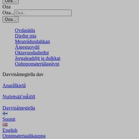
Oza...
Oza
Oza...
Oza...
Ovdasiidu
Dieđut mis
Mearrádusdahkan
Áigeguovdil
Oktavuođadieđut
Jorgaleaddjit ja dulkkat
Oahppomateriálagávpi
Davvisámegiella
dav
Anarâškielâ
Nuõrttsääʹmǩiõll
Davvisámegiella
Suomi
English
Oppimateriaalikauppa