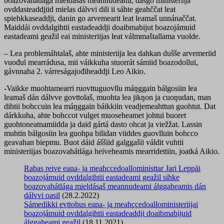
boazovahátlága mieldásaš meannudeami, dasgo ministeriija
ovddasteaddjiid mielas dálvvi dili ii sáhte geahččat leat
spiehkkaseaddji, danin go arvemearit leat leamaš unnánaččat.
Maiddái ovddalgihtii eastadeaddji doaibmabijut boazojámuid
eastadeami geažil eai ministeriijas leat válmmaštallama vuolde.
– Lea problemáhtalaš, ahte ministeriija lea dahkan dušše arvemeriid
vuođul mearrádusa, mii váikkuha stuorrát sámiid boazodollui,
gávnnaha 2. várreságajođiheaddji Leo Aikio.
-Vaikke muohtamearri ruovttuguovllu máŋggain bálgosiin lea
leamaš dán dálvve govttolaš, muohta lea jikŋon ja cuoŋudan, man
dihtii bohccuin lea máŋggain báikkiin veadjemeahttun guohtut. Dat
dárkkuha, ahte bohccot vulget muoseheamet johtui buoret
guohtoneatnamiidda ja daid gártá dasto ohcat ja viežžat. Lassin
muhtin bálgosiin lea guohpa bilidan viiddes guovlluin bohcco
geavahan biepmu. Buot dáid áššiid galggašii váldit vuhtii
ministeriijas boazovahátlága heiveheamis mearridettiin, joatká Aikio.
Rabas reive eana- ja meahccedoalloministtar Jari Leppäi
boazojámuid ovddalgihtii eastadeami geažil sihke
boazovahátlága mieldásaš meannudeami álggaheamis dán
dálvvi oasil
(28.2.2022)
Sámedikki evttohus eana- ja meahccedoalloministeriijai
boazojámuid ovddalgihtii eastadeaddji doaibmabijuid
álggaheami geažil
(18.11.2021)