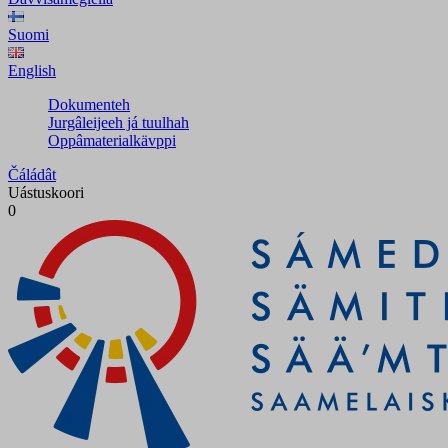
Suomi
English
Dokumenteh
Jurgâleijeeh já tuulhah
Oppâmaterialkävppi
Čáládât
Uástuskoori
0