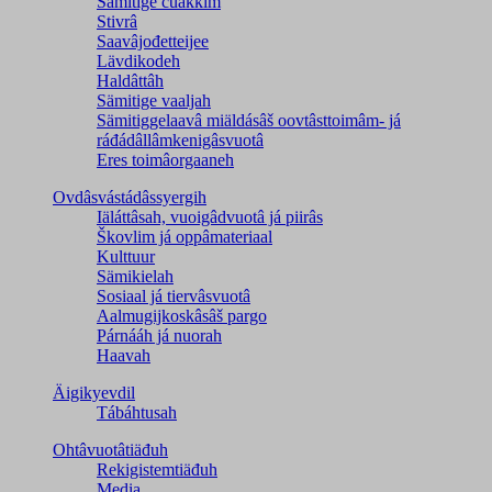
Sämitige čuákkim
Stivrâ
Saavâjođetteijee
Lävdikodeh
Haldâttâh
Sämitige vaaljah
Sämitiggelaavâ miäldásâš oovtâsttoimâm- já
ráđádâllâmkenigâsvuotâ
Eres toimâorgaaneh
Ovdâsvástádâssyergih
Iäláttâsah, vuoigâdvuotâ já piirâs
Škovlim já oppâmateriaal
Kulttuur
Sämikielah
Sosiaal já tiervâsvuotâ
Aalmugijkoskâsâš pargo
Párnááh já nuorah
Haavah
Äigikyevdil
Tábáhtusah
Ohtâvuotâtiäđuh
Rekigistemtiäđuh
Media