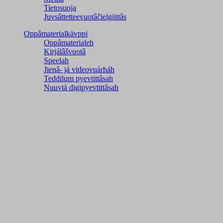
Tietosuoja
Juvsâttetteevuotâčielgiittâs
Oppâmaterialkävppi
Oppâmaterialeh
Kirjálâšvuotâ
Speelah
Jienâ- já videovuárháh
Teddilum pyevtittâsah
Nuuvtá digipyevtittâsah