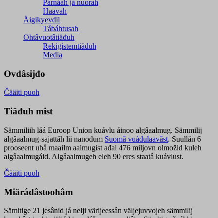
Párnááh já nuorah
Haavah
Äigikyevdil
Tábáhtusah
Ohtâvuotâtiäđuh
Rekigistemtiäđuh
Media
Ovdâsijđo
Čääiti puoh
Tiäđuh mist
Sämmiliih láá Euroop Union kuávlu áinoo algâaalmug. Sämmilij
algâaalmug-sajattâh lii nanodum
Suomâ vuáđulaavâst
. Suullân 6
prooseent ubâ maailm aalmugist ađai 476 miljovn olmožid kuleh
algâaalmugáid. Algâaalmugeh eleh 90 eres staatâ kuávlust.
Čääiti puoh
Miärádâstoohâm
Sämitige 21 jesânid já nelji värijeessân väljejuvvojeh sämmilij