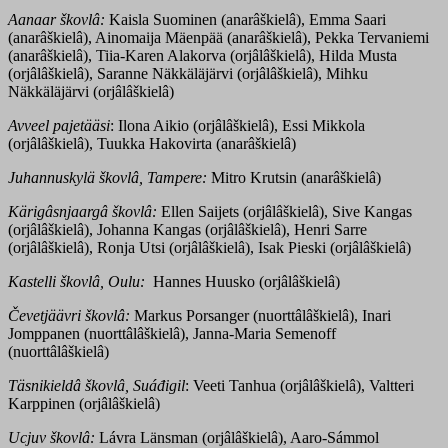
Aanaar škovlâ:
Kaisla Suominen (anarâškielâ), Emma Saari
(anarâškielâ), Ainomaija Mäenpää (anarâškielâ), Pekka Tervaniemi
(anarâškielâ), Tiia-Karen Alakorva (orjâlâškielâ), Hilda Musta
(orjâlâškielâ), Saranne Näkkäläjärvi (orjâlâškielâ), Mihku
Näkkäläjärvi (orjâlâškielâ)
Avveel pajetääsi
: Ilona Aikio (orjâlâškielâ), Essi Mikkola
(orjâlâškielâ), Tuukka Hakovirta (anarâškielâ)
Juhannuskylä
škovlâ, Tampere:
Mitro Krutsin (anarâškielâ)
Kärigâsnjaargâ škovlâ:
Ellen Saijets (orjâlâškielâ), Sive Kangas
(orjâlâškielâ), Johanna Kangas (orjâlâškielâ), Henri Sarre
(orjâlâškielâ), Ronja Utsi (orjâlâškielâ), Isak Pieski (orjâlâškielâ)
Kastelli škovlâ, Oulu:
Hannes Huusko (orjâlâškielâ)
Čevetjäävri škovlâ:
Markus Porsanger (nuorttâlâškielâ), Inari
Jomppanen (nuorttâlâškielâ), Janna-Maria Semenoff
(nuorttâlâškielâ)
Täsnikieldâ škovlâ, Suáđigil
: Veeti Tanhua (orjâlâškielâ), Valtteri
Karppinen (orjâlâškielâ)
Ucjuv škovlâ:
Lávra Länsman (orjâlâškielâ), Aaro-Sámmol