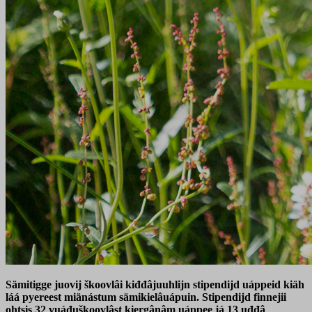
Sämitigge juovij škoovlâi kiđđâjuuhlijn stipendijd uáppeid kiäh
láá pyereest miänástum sämikielâuápuin. Stipendijd finnejii
ohtsis 32 vuáđuškoovlâst kiergânâm uáppee já 13 uđđâ