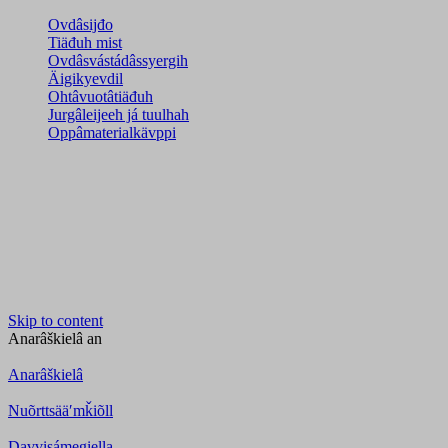
Ovdâsijđo
Tiäđuh mist
Ovdâsvástádâssyergih
Äigikyevdil
Ohtâvuotâtiäđuh
Jurgâleijeeh já tuulhah
Oppâmaterialkävppi
Skip to content
Anarâškielâ
an
Anarâškielâ
Nuõrttsääʹmǩiõll
Davvisámegiella