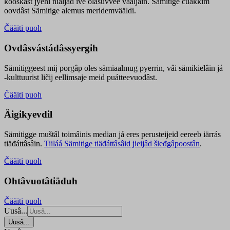
kooskâst jyehi niäljád ive olášuvvee vaaljâin. Sämitige čuákkim
oovdâst Sämitige alemus meridemvääldi.
Čääiti puoh
Ovdâsvástádâssyergih
Sämitiggeest mij porgâp oles sämiaalmug pyerrin, vâi sämikielâin já
-kulttuurist ličij eellimsaje meid puátteevuođâst.
Čääiti puoh
Äigikyevdil
Sämitigge muštâl toimâinis median já eres perusteijeid eereeb iärrás
tiäđáttâsâin.
Tiiláá Sämitige tiäđáttâsâid jieijâd šleđgâpoostân
.
Čääiti puoh
Ohtâvuotâtiäđuh
Čääiti puoh
Uusâ...
Uusâ...