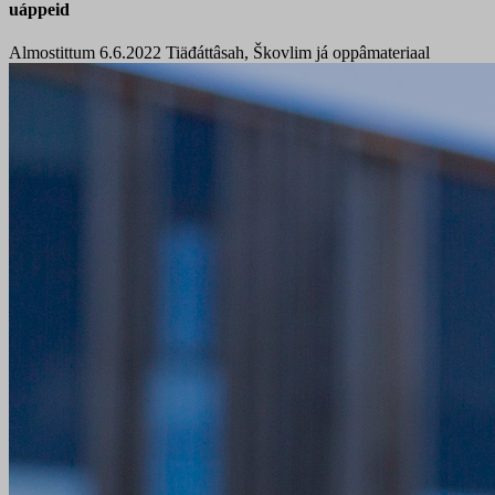
uáppeid
Almostittum 6.6.2022
Tiäđáttâsah, Škovlim já oppâmateriaal