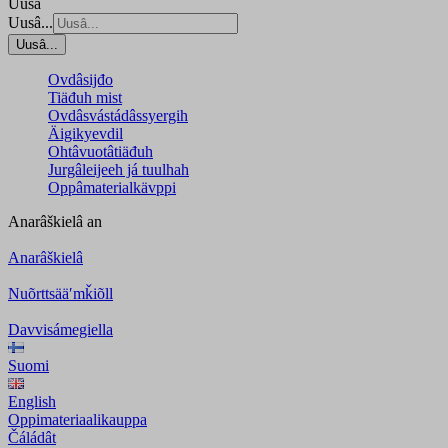
Uusâ
Uusâ...
Uusâ...
Ovdâsijđo
Tiäđuh mist
Ovdâsvástádâssyergih
Äigikyevdil
Ohtâvuotâtiäđuh
Jurgâleijeeh já tuulhah
Oppâmaterialkävppi
Anarâškielâ
an
Anarâškielâ
Nuõrttsääʹmǩiõll
Davvisámegiella
Suomi
English
Oppimateriaalikauppa
Čáládât