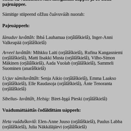
pajeuáppee.
Sämitige stiipeend ožžuu čuávuvááh nuorah:
Pajeuáppeeh:
Iänuduv luvâttâh:
Ibbá Lauhamaa (orjâlâškielâ), Inger-Anni
Valkeapää (orjâlâškielâ)
Avveel luvâttâh:
Mihkku Laiti (orjâlâškielâ), Rufina Kangasniemi
(orjâlâškielâ), Matti Iisakki Musta (orjâlâškielâ), Vilho-Simon
Mäkinen (orjâlâškielâ), Aada Vuolab (orjâlâškielâ), Sammeli
Suominen (anarâškielâ)
Ucjuv sämiluvâttâh
: Senja Aikio (orjâlâškielâ), Emma Laakso
(orjâlâškielâ), Elle Raudasoja (orjâlâškielâ), Ánte Tenoranta
(orjâlâškielâ)
Sibelius- luvâttâh, Helsig:
Biret-Iŋgá Pieski (orjâlâškielâ)
Vuáđumáttááttâs čođâldittám uáppeeh:
Heta vuáđuškovlâ
: Elen-Anne Juuso (orjâlâškielâ), Paulus Labba
(orjâlâškielâ), Julia Näkkäläjärvi (orjâlâškielâ)