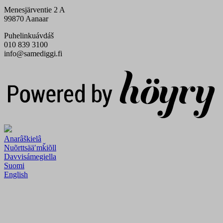
Menesjärventie 2 A
99870 Aanaar
Puhelinkuávdáš
010 839 3100
info@samediggi.fi
Digi- ja mainostoimisto Höyry Rovaniemi ja Oulu
Anarâškielâ
Nuõrttsääʹmǩiõll
Davvisámegiella
Suomi
English