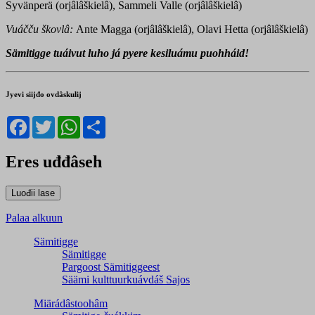
Syvänperä (orjâlâškielâ), Sammeli Valle (orjâlâškielâ)
Vuáčču škovlâ:
Ante Magga (orjâlâškielâ), Olavi Hetta (orjâlâškielâ)
Sämitigge tuáivut luho já pyere kesiluámu puohháid!
Jyevi siijđo ovdâskulij
Facebook
Twitter
WhatsApp
Share
Eres uđđâseh
Palaa alkuun
Sämitigge
Sämitigge
Pargoost Sämitiggeest
Säämi kulttuurkuávdáš Sajos
Miärádâstoohâm