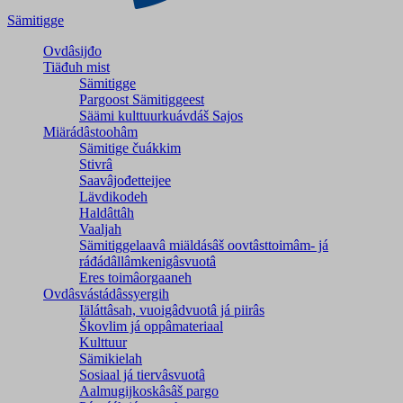
Sämitigge
Ovdâsijđo
Tiäđuh mist
Sämitigge
Pargoost Sämitiggeest
Säämi kulttuurkuávdáš Sajos
Miärádâstoohâm
Sämitige čuákkim
Stivrâ
Saavâjođetteijee
Lävdikodeh
Haldâttâh
Vaaljah
Sämitiggelaavâ miäldásâš oovtâsttoimâm- já
ráđádâllâmkenigâsvuotâ
Eres toimâorgaaneh
Ovdâsvástádâssyergih
Iäláttâsah, vuoigâdvuotâ já piirâs
Škovlim já oppâmateriaal
Kulttuur
Sämikielah
Sosiaal já tiervâsvuotâ
Aalmugijkoskâsâš pargo