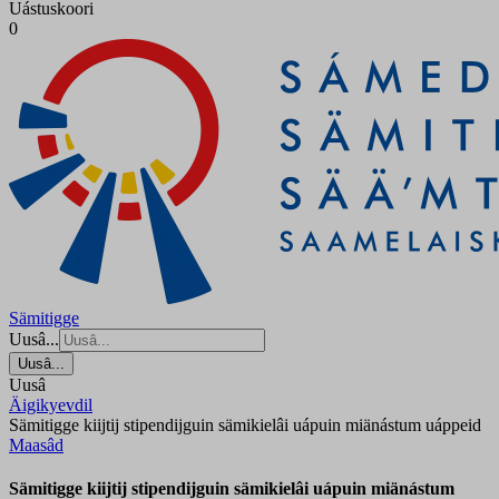
Uástuskoori
0
Sämitigge
Uusâ...
Uusâ...
Uusâ
Äigikyevdil
Sämitigge kiijtij stipendijguin sämikielâi uápuin miänástum uáppeid
Maasâd
Sämitigge kiijtij stipendijguin sämikielâi uápuin miänástum