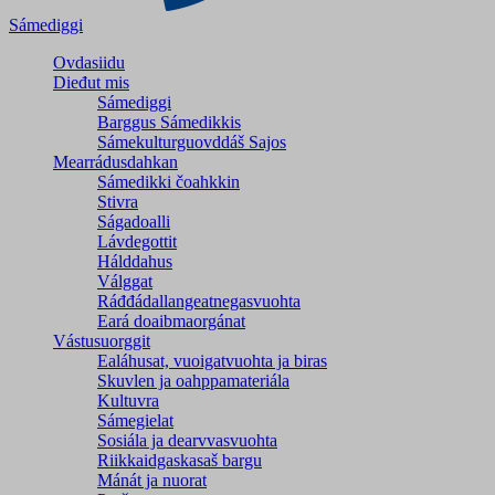
Sámediggi
Ovdasiidu
Dieđut mis
Sámediggi
Barggus Sámedikkis
Sámekulturguovddáš Sajos
Mearrádusdahkan
Sámedikki čoahkkin
Stivra
Ságadoalli
Lávdegottit
Hálddahus
Válggat
Ráđđádallangeatnegas­vuohta
Eará doaibmaorgánat
Vástusuorggit
Ealáhusat, vuoigatvuohta ja biras
Skuvlen ja oahppamateriála
Kultuvra
Sámegielat
Sosiála ja dearvvasvuohta
Riikkaidgaskasaš bargu
Mánát ja nuorat