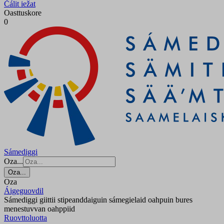
Čálit iežat
Oasttuskore
0
Sámediggi
Oza...
Oza...
Oza
Áigeguovdil
Sámediggi giittii stipeanddaiguin sámegielaid oahpuin bures
menestuvvan oahppiid
Ruovttoluotta