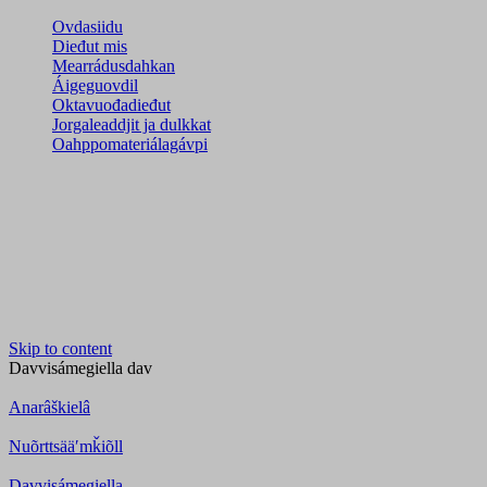
Ovdasiidu
Dieđut mis
Mearrádusdahkan
Áigeguovdil
Oktavuođadieđut
Jorgaleaddjit ja dulkkat
Oahppomateriálagávpi
Skip to content
Davvisámegiella
dav
Anarâškielâ
Nuõrttsääʹmǩiõll
Davvisámegiella