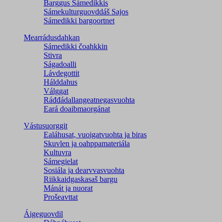
Barggus Sámedikkis
Sámekulturguovddáš Sajos
Sámedikki bargoortnet
Mearrádusdahkan
Sámedikki čoahkkin
Stivra
Ságadoalli
Lávdegottit
Hálddahus
Válggat
Ráđđádallangeatnegas­vuohta
Eará doaibmaorgánat
Vástusuorggit
Ealáhusat, vuoigatvuohta ja biras
Skuvlen ja oahppamateriála
Kultuvra
Sámegielat
Sosiála ja dearvvasvuohta
Riikkaidgaskasaš bargu
Mánát ja nuorat
Prošeavttat
Áigeguovdil