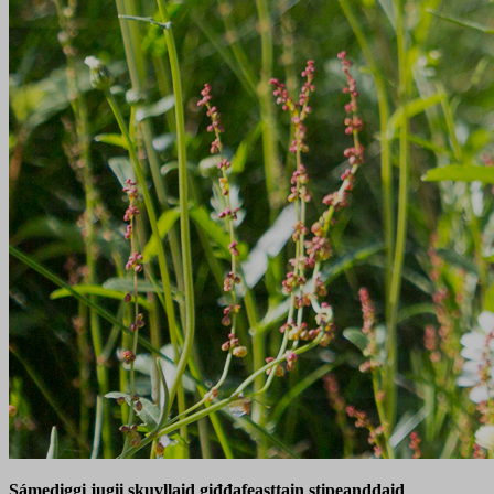
Sámediggi jugii skuvllaid giđđafeasttain stipeanddaid