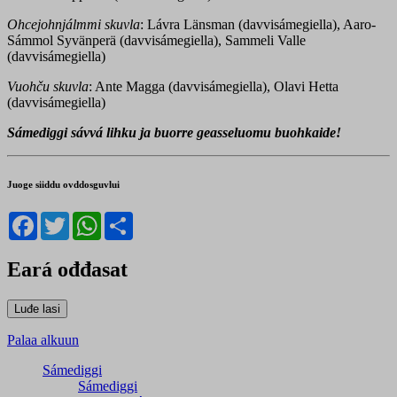
Ohcejohnjálmmi skuvla
: Lávra Länsman (davvisámegiella),
Aaro-
Sámmol S
yvänperä (davvisámegiella), Sammeli Valle
(davvisámegiella)
Vuohču skuvla
: Ante Magga (davvisámegiella), Olavi Hetta
(davvisámegiella)
Sámediggi sávvá lihku ja buorre geasseluomu buohkaide!
Juoge siiddu ovddosguvlui
Facebook
Twitter
WhatsApp
Share
Eará ođđasat
Palaa alkuun
Sámediggi
Sámediggi