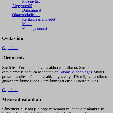
Prošeavttat
Áigeguovdil
Dáhpáhusat
Oktavuođadieđut
Rehketbearrandieđut
Media
Mánát ja nuorat
Ovdasiidu
Čájet buot
Dieđut mis
Sámit leat Eurohpa uniovnna áidna eamiálbmot. Sámiid
eamiálbmotsajádat lea nannejuvvon
Suoma vuođđolágas
. Sullii 6
proseantta olles máilmmi veahkadagas elege 476 miljovnna olbmo
gullet eamiálbmogiidda. Eamiálbmogat ellet 90 sierra riikkas.
Čájet buot
Mearrádusdahkan
Sámedikki 21 lahtu ja njealje várrelahtu váljejuvvojit sámiid siste