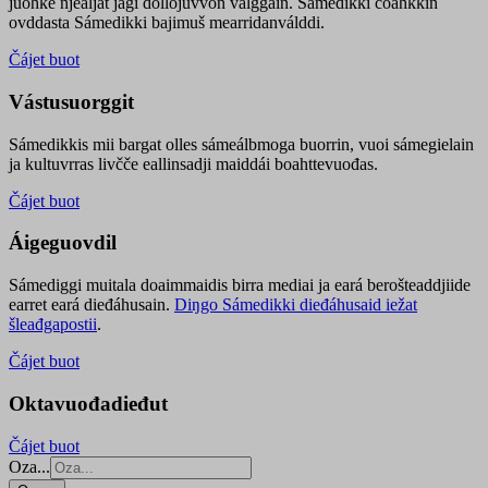
juohke njealját jagi dollojuvvon válggain. Sámedikki čoahkkin
ovddasta Sámedikki bajimuš mearridanválddi.
Čájet buot
Vástusuorggit
Sámedikkis mii bargat olles sámeálbmoga buorrin, vuoi sámegielain
ja kultuvrras livčče eallinsadji maiddái boahttevuođas.
Čájet buot
Áigeguovdil
Sámediggi muitala doaimmaidis birra mediai ja eará berošteaddjiide
earret eará dieđáhusain.
Diŋgo Sámedikki dieđáhusaid iežat
šleađgapostii
.
Čájet buot
Oktavuođadieđut
Čájet buot
Oza...