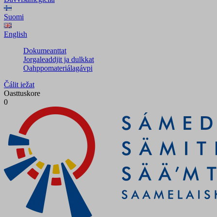
Suomi
English
Dokumeanttat
Jorgaleaddjit ja dulkkat
Oahppomateriálagávpi
Čálit iežat
Oasttuskore
0