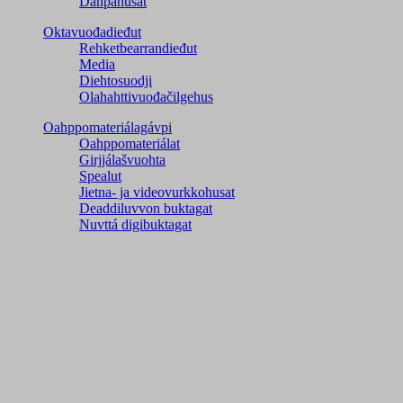
Dáhpáhusat
Oktavuođadieđut
Rehketbearrandieđut
Media
Diehtosuodji
Olahahttivuođačilgehus
Oahppomateriálagávpi
Oahppomateriálat
Girjjálašvuohta
Spealut
Jietna- ja videovurkkohusat
Deaddiluvvon buktagat
Nuvttá digibuktagat