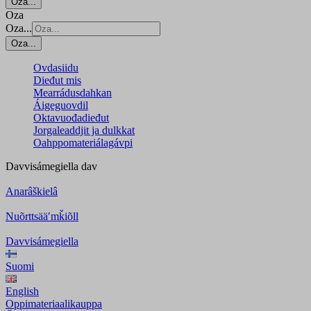
Oza...
Oza
Oza...
Oza...
Ovdasiidu
Dieđut mis
Mearrádusdahkan
Áigeguovdil
Oktavuođadieđut
Jorgaleaddjit ja dulkkat
Oahppomateriálagávpi
Davvisámegiella
dav
Anarâškielâ
Nuõrttsääʹmǩiõll
Davvisámegiella
Suomi
English
Oppimateriaalikauppa