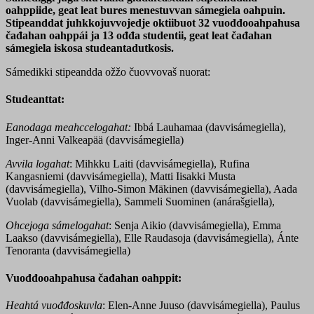
oahppiide, geat leat bures menestuvvan sámegiela oahpuin.
Stipeanddat juhkkojuvvojedje oktiibuot 32 vuođđooahpahusa
čađahan oahppái ja 13 ođđa studentii, geat leat čađahan
sámegiela iskosa studeantadutkosis.
Sámedikki stipeandda ožžo čuovvovaš nuorat:
Studeanttat:
E
anodaga meahccelogahat:
Ibbá Lauhamaa (davvisámegiella),
Inger-Anni Valkeapää (davvisámegiella)
Avvila logahat
: Mihkku Laiti (davvisámegiella), Rufina
Kangasniemi (davvisámegiella), Matti Iisakki Musta
(davvisámegiella), Vilho-Simon Mäkinen (davvisámegiella), Aada
Vuolab (davvisámegiella), Sammeli Suominen (anárašgiella),
Ohcejoga sámelogahat
: Senja Aikio (davvisámegiella), Emma
Laakso (davvisámegiella), Elle Raudasoja (davvisámegiella), Ánte
Tenoranta (davvisámegiella)
Vuođđooahpahusa čađahan oahppit:
Heahtá vuođđoskuvla
: Elen-Anne Juuso (davvisámegiella), Paulus