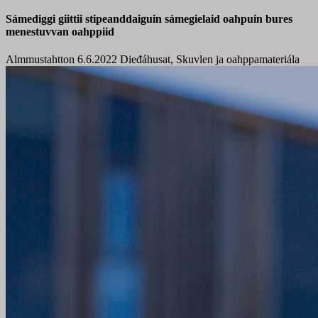
Sámediggi giittii stipeanddaiguin sámegielaid oahpuin bures
menestuvvan oahppiid
Almmustahtton 6.6.2022
Dieđáhusat, Skuvlen ja oahppamateriála