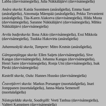
Labba (davvisámegiella), Julia Näkkäläjärvi (davvisámegiella)
Anára skuvla
: Kaisla Suominen (anárašgiella), Emma Saari
(anárašgiella), Ainomaija Mäenpää (anárašgiella), Pekka Tervaniemi
(anárašgiella), Tiia-Karen Alakorva (davvisámegiella), Hilda Musta
(davvisámegiella), Saranne Näkkäläjärvi (davvisámegiella), Mihku
Näkkäläjärvi (davvisámegiella)
Avvila badjeskuvla
: Ilona Aikio (davvisámegiella), Essi Mikkola
(davvisámegiella), Tuukka Hakovirta (anárašgiella)
Juhannuskylä
skuvla, Tampere:
Mitro Krutsin (anárašgiella),
Gáregasnjárgga skuvla
: Ellen Saijets (davvisámegiella), Sive
Kangas (davvisámegiella), Johanna Kangas (davvisámegiella),
Henri Sarre (davvisámegiella), Ronja Utsi (davvisámegiella), Isak
Pieski (davvisámegiella)
Kastelli skuvla, Oulu
: Hannes Huusko (davvisámegiella)
Čeavetjávrri skuvla:
Markus Porsanger (nuortalašgiella), Inari
Jomppanen (nuortalašgiella), Janna-Maria Semenoff
(nuortalašgiella)
Nástegieldda skuvla, So
ađegilli:
Veeti Tanhua (davvisámegiella),
Valtteri Karppinen (davvisámegiella)