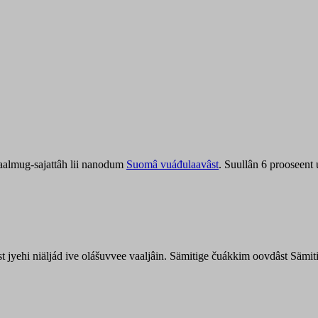
aalmug-sajattâh lii nanodum
Suomâ vuáđulaavâst
. Suullân 6 prooseent
âst jyehi niäljád ive olášuvvee vaaljâin. Sämitige čuákkim oovdâst Säm