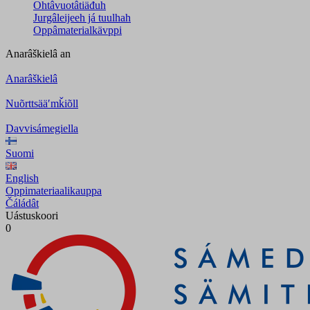
Ohtâvuotâtiäđuh
Jurgâleijeeh já tuulhah
Oppâmaterialkävppi
Anarâškielâ
an
Anarâškielâ
Nuõrttsääʹmǩiõll
Davvisámegiella
Suomi
English
Oppimateriaalikauppa
Čáládât
Uástuskoori
0