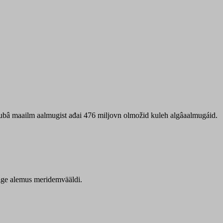
 ubâ maailm aalmugist ađai 476 miljovn olmožid kuleh algâaalmugáid.
itige alemus meridemvääldi.