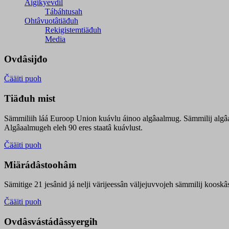
Äigikyevdil
Tábáhtusah
Ohtâvuotâtiäđuh
Rekigistemtiäđuh
Media
Ovdâsijđo
Čääiti puoh
Tiäđuh mist
Sämmiliih láá Euroop Union kuávlu áinoo algâaalmug. Sämmilij algâ
Algâaalmugeh eleh 90 eres staatâ kuávlust.
Čääiti puoh
Miärádâstoohâm
Sämitige 21 jesânid já nelji värijeessân väljejuvvojeh sämmilij koosk
Čääiti puoh
Ovdâsvástádâssyergih