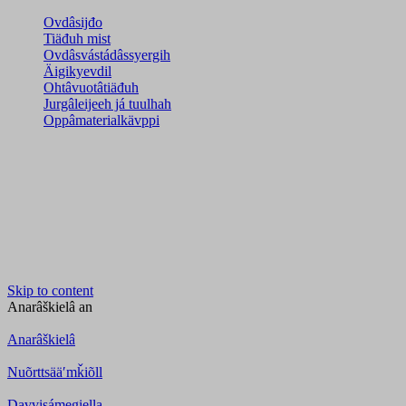
Ovdâsijđo
Tiäđuh mist
Ovdâsvástádâssyergih
Äigikyevdil
Ohtâvuotâtiäđuh
Jurgâleijeeh já tuulhah
Oppâmaterialkävppi
Skip to content
Anarâškielâ
an
Anarâškielâ
Nuõrttsääʹmǩiõll
Davvisámegiella