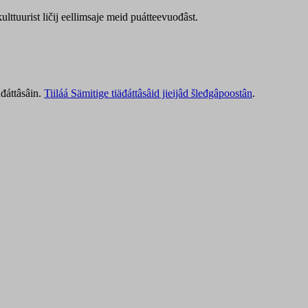
lttuurist ličij eellimsaje meid puátteevuođâst.
äđáttâsâin.
Tiiláá Sämitige tiäđáttâsâid jieijâd šleđgâpoostân
.