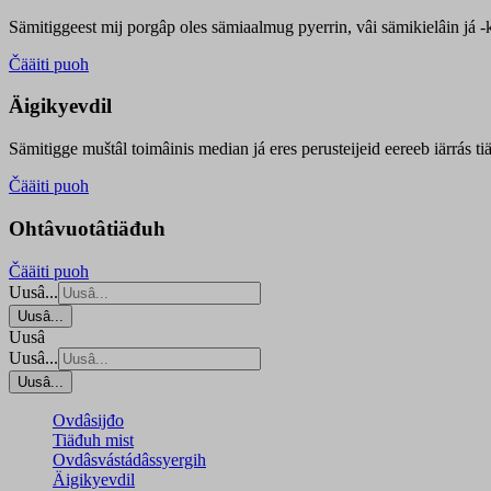
Sämitiggeest mij porgâp oles sämiaalmug pyerrin, vâi sämikielâin já -ku
Čääiti puoh
Äigikyevdil
Sämitigge muštâl toimâinis median já eres perusteijeid eereeb iärrás ti
Čääiti puoh
Ohtâvuotâtiäđuh
Čääiti puoh
Uusâ...
Uusâ...
Uusâ
Uusâ...
Uusâ...
Ovdâsijđo
Tiäđuh mist
Ovdâsvástádâssyergih
Äigikyevdil