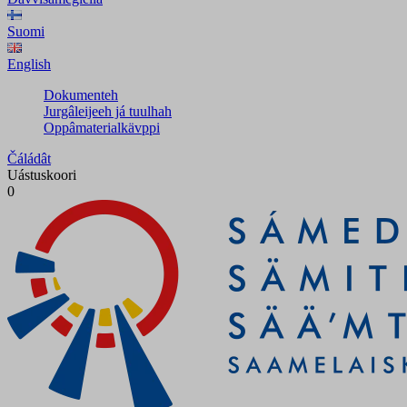
Suomi
English
Dokumenteh
Jurgâleijeeh já tuulhah
Oppâmaterialkävppi
Čáládât
Uástuskoori
0