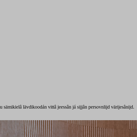
mikielâ lävdikoodán vittâ jeessân já sijjân persovnlijd värijesânijd.