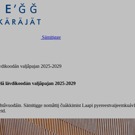
Sämitigge
lävdikoodán valjâpajan 2025-2029
elâ lävdikoodán valjâpajan 2025-2029
âvuođáin. Sämitigge nomâttij čuákkimist Laapi pyereestvaijeemkuávlu sä
eid.