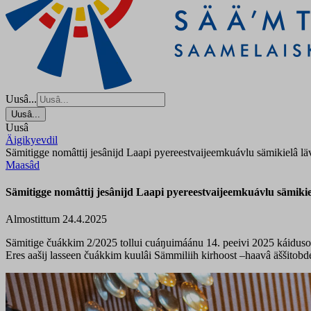
Uusâ...
Uusâ...
Uusâ
Äigikyevdil
Sämitigge nomâttij jesânijd Laapi pyereestvaijeemkuávlu sämikielâ 
Maasâd
Sämitigge nomâttij jesânijd Laapi pyereestvaijeemkuávlu sämiki
Almostittum 24.4.2025
Sämitige čuákkim 2/2025 tollui cuáŋuimáánu 14. peeivi 2025 káidusoht
Eres aašij lasseen čuákkim kuulâi Sämmiliih kirhoost –haavâ äššitobd