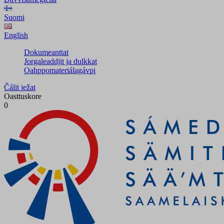
Suomi
English
Dokumeanttat
Jorgaleaddjit ja dulkkat
Oahppomateriálagávpi
Čálit iežat
Oasttuskore
0