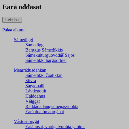
Eará ođđasat
Palaa alkuun
Sámediggi
Sámediggi
Barggus Sámedikkis
Sámekulturguovddáš Sajos
Sámedikki bargoortnet
Mearrádusdahkan
Sámedikki čoahkkin
Stivra
Ságadoalli
Lávdegottit
Hálddahus
Válggat
Ráđđádallangeatnegas­vuohta
Eará doaibmaorgánat
Vástusuorggit
Ealáhusat, vuoigatvuohta ja biras