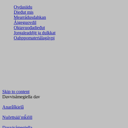
Ovdasiidu
Dieđut mis
Mearrádusdahkan
Áigeguovdil
Oktavuođadieđut
Jorgaleaddjit ja dulkkat
Oahppomateriálagávpi
Skip to content
Davvisámegiella
dav
Anarâškielâ
Nuõrttsääʹmǩiõll
Davvisámegiella