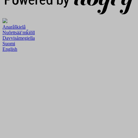
Anarâškielâ
Nuõrttsääʹmǩiõll
Davvisámegiella
Suomi
English