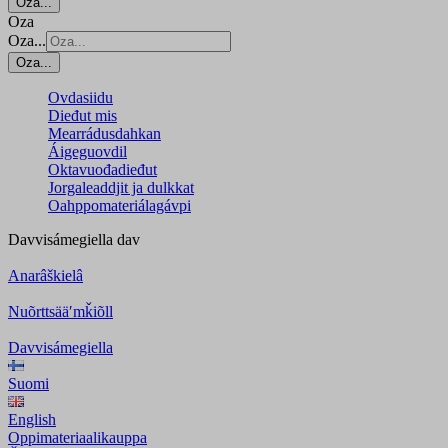
Oza...
Oza
Oza...
Oza...
Ovdasiidu
Dieđut mis
Mearrádusdahkan
Áigeguovdil
Oktavuođadieđut
Jorgaleaddjit ja dulkkat
Oahppomateriálagávpi
Davvisámegiella
dav
Anarâškielâ
Nuõrttsääʹmǩiõll
Davvisámegiella
Suomi
English
Oppimateriaalikauppa