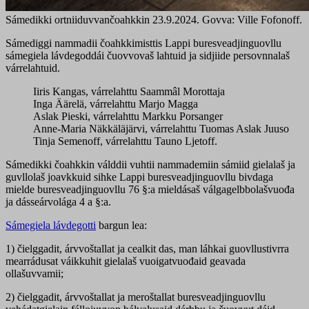
Sámedikki ortniiduvvančoahkkin 23.9.2024. Govva: Ville Fofonoff.
Sámediggi nammadii čoahkkimisttis Lappi buresveadjinguovllu
sámegiela lávdegoddái čuovvovaš lahtuid ja sidjiide persovnnalaš
várrelahtuid.
Iiris Kangas, várrelahttu Saammâl Morottaja
Inga Äärelä, várrelahttu Marjo Magga
Aslak Pieski, várrelahttu Markku Porsanger
Anne-Maria Näkkäläjärvi, várrelahttu Tuomas Aslak Juuso
Tinja Semenoff, várrelahttu Tauno Ljetoff.
Sámedikki čoahkkin válddii vuhtii nammademiin sámiid gielalaš ja
guvllolaš joavkkuid sihke Lappi buresveadjinguovllu bivdaga
mielde buresveadjinguovllu 76 §:a mieldásaš válgagelbbolašvuođa
ja dásseárvolága 4 a §:a.
Sámegiela lávdegotti
bargun lea:
1) čielggadit, árvvoštallat ja cealkit das, man láhkai guovllustivrra
mearrádusat váikkuhit gielalaš vuoigatvuođaid geavada
ollašuvvamii;
2) čielggadit, árvvoštallat ja meroštallat buresveadjinguovllu