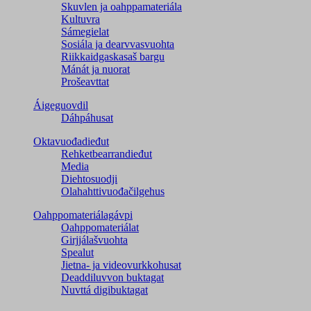
Skuvlen ja oahppamateriála
Kultuvra
Sámegielat
Sosiála ja dearvvasvuohta
Riikkaidgaskasaš bargu
Mánát ja nuorat
Prošeavttat
Áigeguovdil
Dáhpáhusat
Oktavuođadieđut
Rehketbearrandieđut
Media
Diehtosuodji
Olahahttivuođačilgehus
Oahppomateriálagávpi
Oahppomateriálat
Girjjálašvuohta
Spealut
Jietna- ja videovurkkohusat
Deaddiluvvon buktagat
Nuvttá digibuktagat