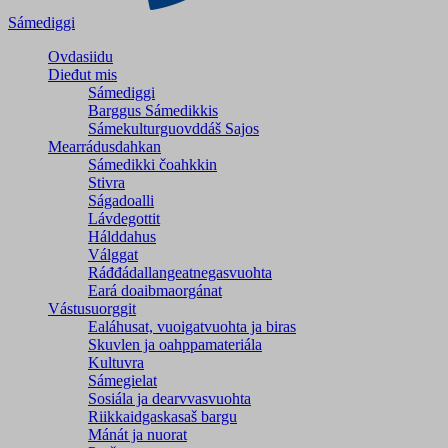
Sámediggi
Ovdasiidu
Dieđut mis
Sámediggi
Barggus Sámedikkis
Sámekulturguovddáš Sajos
Mearrádusdahkan
Sámedikki čoahkkin
Stivra
Ságadoalli
Lávdegottit
Hálddahus
Válggat
Ráđđádallangeatnegas­vuohta
Eará doaibmaorgánat
Vástusuorggit
Ealáhusat, vuoigatvuohta ja biras
Skuvlen ja oahppamateriála
Kultuvra
Sámegielat
Sosiála ja dearvvasvuohta
Riikkaidgaskasaš bargu
Mánát ja nuorat