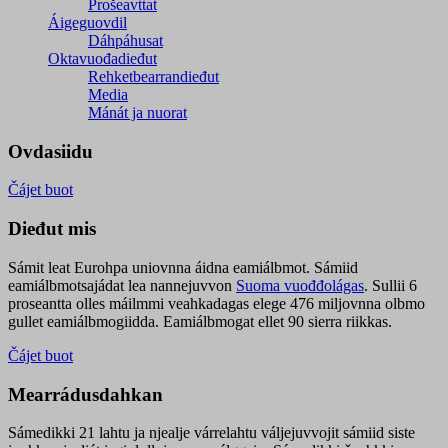
Prošeavttat
Áigeguovdil
Dáhpáhusat
Oktavuođadieđut
Rehketbearrandieđut
Media
Mánát ja nuorat
Ovdasiidu
Čájet buot
Dieđut mis
Sámit leat Eurohpa uniovnna áidna eamiálbmot. Sámiid
eamiálbmotsajádat lea nannejuvvon
Suoma vuođđolágas
. Sullii 6
proseantta olles máilmmi veahkadagas elege 476 miljovnna olbmo
gullet eamiálbmogiidda. Eamiálbmogat ellet 90 sierra riikkas.
Čájet buot
Mearrádusdahkan
Sámedikki 21 lahtu ja njealje várrelahtu váljejuvvojit sámiid siste