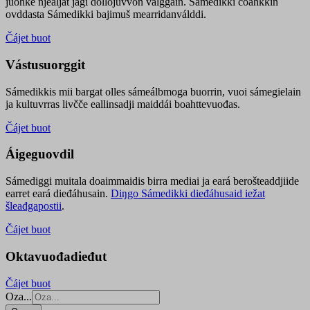
juohke njealját jagi dollojuvvon válggain. Sámedikki čoahkkin
ovddasta Sámedikki bajimuš mearridanválddi.
Čájet buot
Vástusuorggit
Sámedikkis mii bargat olles sámeálbmoga buorrin, vuoi sámegielain
ja kultuvrras livčče eallinsadji maiddái boahttevuođas.
Čájet buot
Áigeguovdil
Sámediggi muitala doaimmaidis birra mediai ja eará berošteaddjiide
earret eará dieđáhusain.
Diŋgo Sámedikki dieđáhusaid iežat
šleađgapostii
.
Čájet buot
Oktavuođadieđut
Čájet buot
Oza...