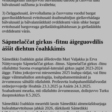
vehádatgielain fállojuvvon bálvalusaid dárbbu ja čuovvut dáid
bálvalusaid oažžuma ja kvalitehta;
3) čielggadusaid, árvvoštallama ja čuovvuma vuođul bargat
guovlluráđđehussii evttohusaid doaibmabidjun giellavehádaga
bálvalusaid ja bálvalanráidduid ovddideami várás sihke bargat
evttohusaid bargoveaga gielladáidogáibádussan ja gielladáiddu
ovddideami várás.
Sápmelaččat girkus -fitnu áigeguovdilis
áššit diehtun čoahkkimis
Sámedikki čoahkkin gulai áššedovdin Mari Valjakka ja Erva
Niittyvuopio Sápmelaččat girkus -fitnus. Sápmelaččat girkus -fitnu
ollašuhttui Suoma evangelalaš-luteralaš girkus jagiid 2023-2024
áigge. Fidnu jotkojuvvui miessemánu 2025 loahpa rádjai, vai fitnu
áigge válmmaštallon antologiija, loahpahansemináraid ja
ávvumeassu sáhtášii ollašuhttit. Prošeavtta loahpahandilálašvuođat
ordnejuvvojedje Heahtás 23.3.2025 ja Anáris 24.3.2025.
Soabadeami mearka, mii ollašuhtto ávvumeassun, dollojuvvo Turku
duopmokirkus 8.5.2025.
Sámedikki čoahkkin mearridii lassin Sámedikki almmolašdoarjaga
bušeahttaevttohusas jahkái 2026, dárkilastii Sámedikki