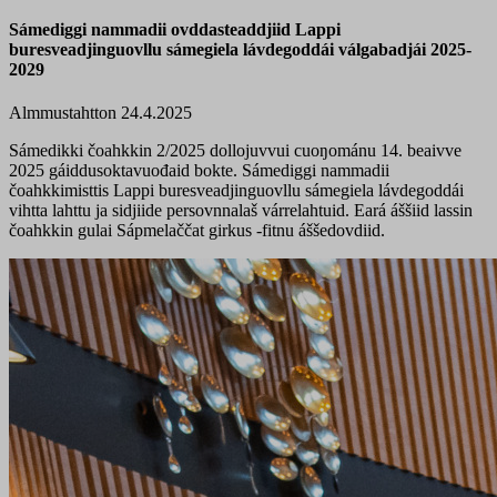
Sámediggi nammadii ovddasteaddjiid Lappi
buresveadjinguovllu sámegiela lávdegoddái válgabadjái 2025-
2029
Almmustahtton 24.4.2025
Sámedikki čoahkkin 2/2025 dollojuvvui cuoŋománu 14. beaivve
2025 gáiddusoktavuođaid bokte. Sámediggi nammadii
čoahkkimisttis Lappi buresveadjinguovllu sámegiela lávdegoddái
vihtta lahttu ja sidjiide persovnnalaš várrelahtuid. Eará áššiid lassin
čoahkkin gulai Sápmelaččat girkus -fitnu áššedovdiid.