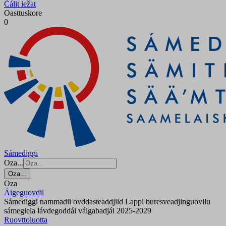
Čálit iežat
Oasttuskore
0
Sámediggi
Oza...
Oza...
Oza
Áigeguovdil
Sámediggi nammadii ovddasteaddjiid Lappi buresveadjinguovllu
sámegiela lávdegoddái válgabadjái 2025-2029
Ruovttoluotta