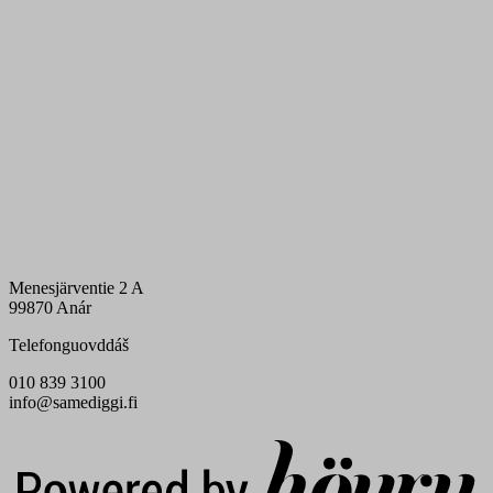
Menesjärventie 2 A
99870 Anár
Telefonguovddáš
010 839 3100
info@samediggi.fi
Digi- ja mainostoimisto Höyry Rovaniemi ja Oulu