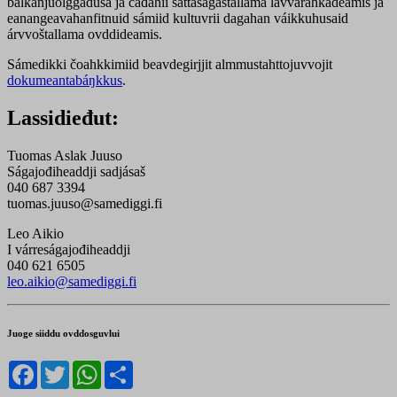
bálkánjuolggadusa ja čađahii sáttaságastallama lávvaráhkadeamis ja
eanangeavahanfitnuid sámiid kultuvrii dagahan váikkuhusaid
árvvoštallama ovddideamis.
Sámedikki čoahkkimiid beavdegirjjit almmustahttojuvvojit
dokumeantabáŋkkus
.
Lassidieđut:
Tuomas Aslak Juuso
Ságajođiheaddji sadjásaš
040 687 3394
tuomas.juuso@samediggi.fi
Leo Aikio
I várreságajođiheaddji
040 621 6505
leo.aikio@samediggi.fi
Juoge siiddu ovddosguvlui
Facebook
Twitter
WhatsApp
Share