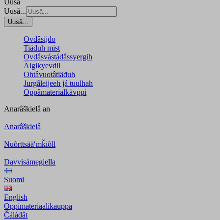
Uusâ
Uusâ...
Uusâ...
Ovdâsijđo
Tiäđuh mist
Ovdâsvástádâssyergih
Äigikyevdil
Ohtâvuotâtiäđuh
Jurgâleijeeh já tuulhah
Oppâmaterialkävppi
Anarâškielâ
an
Anarâškielâ
Nuõrttsääʹmǩiõll
Davvisámegiella
Suomi
English
Oppimateriaalikauppa
Čáládât