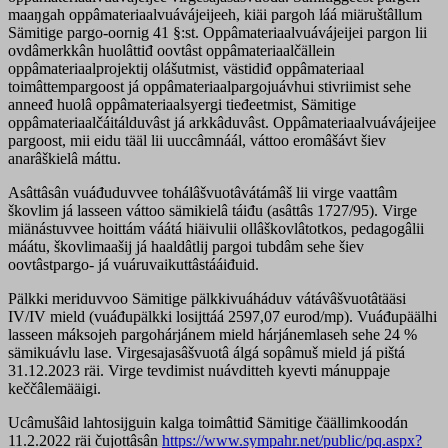
maaŋgah oppâmateriaalvuávájeijeeh, kiäi pargoh láá miäruštâllum
Sämitige pargo-oornig 41 §:st. Oppâmateriaalvuávájeijei pargon lii
ovdâmerkkân huolâttiđ oovtâst oppâmateriaalčällein
oppâmateriaalprojektij olášutmist, västidiđ oppâmateriaal
toimâttempargoost já oppâmateriaalpargojuávhui stivriimist sehe
anneeđ huolâ oppâmateriaalsyergi tieđeetmist, Sämitige
oppâmateriaalčáitálduvâst já arkkâduvâst. Oppâmateriaalvuávájeijee
pargoost, mii eidu tääl lii uuccâmnáál, váttoo eromâšávt šiev
anarâškielâ máttu.
Asâttâsân vuáđuduvvee tohálâšvuotâvátámâš lii virge vaattâm
škovlim já lasseen váttoo sämikielâ táiđu (asâttâs 1727/95). Virge
miänástuvvee hoittám váátá hiäivulii ollâškovlâtotkos, pedagogâlii
máátu, škovlimaašij já haaldâtlij pargoi tubdâm sehe šiev
oovtâstpargo- já vuáruvaikuttâstááiđuid.
Pälkki meriduvvoo Sämitige pälkkivuáháduv vátávâšvuotâtääsi
IV/IV mield (vuáđupälkki losijttáá 2597,07 eurod/mp). Vuáđupäälhi
lasseen máksojeh pargohárjánem mield hárjánemlaseh sehe 24 %
sämikuávlu lase. Virgesajasâšvuotâ álgá sopâmuš mield já pištá
31.12.2023 räi. Virge tevdimist nuávditteh kyevti mánuppaje
keččâlemääigi.
Ucâmušâid lahtosijguin kalga toimâttiđ Sämitige čäällimkoodán
11.2.2022 räi čujottâsân
https://www.sympahr.net/public/pq.aspx?