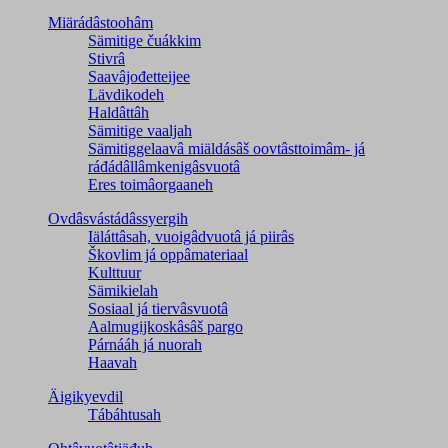
Miärádâstoohâm
Sämitige čuákkim
Stivrâ
Saavâjođetteijee
Lävdikodeh
Haldâttâh
Sämitige vaaljah
Sämitiggelaavâ miäldásâš oovtâsttoimâm- já
ráđádâllâmkenigâsvuotâ
Eres toimâorgaaneh
Ovdâsvástádâssyergih
Iäláttâsah, vuoigâdvuotâ já piirâs
Škovlim já oppâmateriaal
Kulttuur
Sämikielah
Sosiaal já tiervâsvuotâ
Aalmugijkoskâsâš pargo
Párnááh já nuorah
Haavah
Äigikyevdil
Tábáhtusah