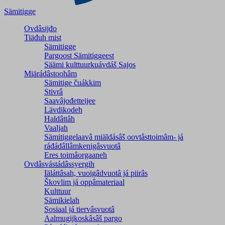
Sämitigge
Ovdâsijđo
Tiäđuh mist
Sämitigge
Pargoost Sämitiggeest
Säämi kulttuurkuávdáš Sajos
Miärádâstoohâm
Sämitige čuákkim
Stivrâ
Saavâjođetteijee
Lävdikodeh
Haldâttâh
Vaaljah
Sämitiggelaavâ miäldásâš oovtâsttoimâm- já
ráđádâllâmkenigâsvuotâ
Eres toimâorgaaneh
Ovdâsvástádâssyergih
Iäláttâsah, vuoigâdvuotâ já piirâs
Škovlim já oppâmateriaal
Kulttuur
Sämikielah
Sosiaal já tiervâsvuotâ
Aalmugijkoskâsâš pargo