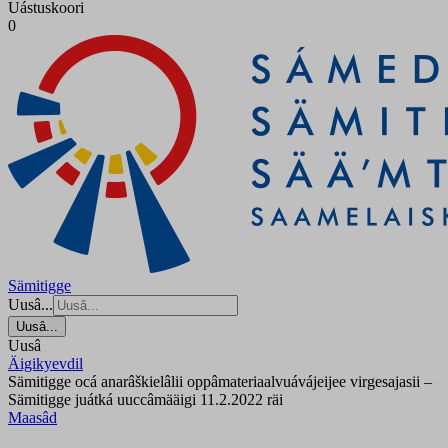
Uástuskoori
0
Sämitigge
Uusâ...
Uusâ...
Uusâ
Äigikyevdil
Sämitigge ocá anarâškielâlii oppâmateriaalvuávájeijee virgesajasii –
Sämitigge juátká uuccâmääigi 11.2.2022 räi
Maasâd