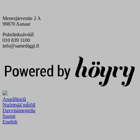
Menesjärventie 2 A
99870 Aanaar
Puhelinkuávdáš
010 839 3100
info@samediggi.fi
Digi- ja mainostoimisto Höyry Rovaniemi ja Oulu
Anarâškielâ
Nuõrttsääʹmǩiõll
Davvisámegiella
Suomi
English