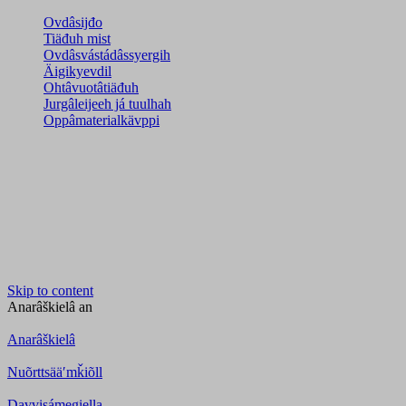
Ovdâsijđo
Tiäđuh mist
Ovdâsvástádâssyergih
Äigikyevdil
Ohtâvuotâtiäđuh
Jurgâleijeeh já tuulhah
Oppâmaterialkävppi
Skip to content
Anarâškielâ
an
Anarâškielâ
Nuõrttsääʹmǩiõll
Davvisámegiella