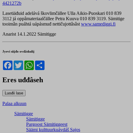
4421272b
Lasetiäđuid adelává škovlimčällee Ulla Aikio-Puoskari 010 839
3112 já oppâmateriaalčällee Petra Kuuva 010 839 3119. Sämitige
tooimân puáhtá uápásmuđ nettičujottâsâst
www.samediggi.fi
Anarist 14.1.2022 Sämitigge
Jyevi siijđo ovdâskulij
Facebook
Twitter
WhatsApp
Share
Eres uđđâseh
Palaa alkuun
Sämitigge
Sämitigge
Pargoost Sämitiggeest
Säämi kulttuurkuávdáš Sajos