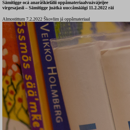
Sämitigge ocá anarâškielâlii oppâmateriaalvuávájeijee
virgesajasii – Sämitigge juátká uuccâmääigi 11.2.2022 räi
Almostittum 7.2.2022
Škovlim já oppâmateriaal