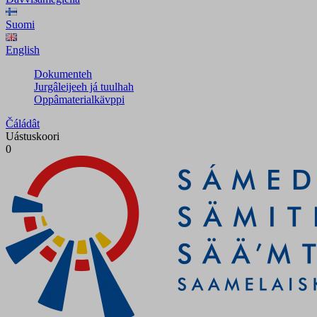
Suomi
English
Dokumenteh
Jurgâleijeeh já tuulhah
Oppâmaterialkävppi
Čáládât
Uástuskoori
0