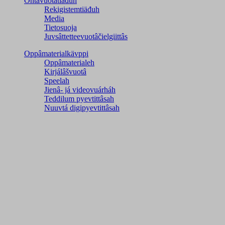
Ohtâvuotâtiäđuh
Rekigistemtiäđuh
Media
Tietosuoja
Juvsâttetteevuotâčielgiittâs
Oppâmaterialkävppi
Oppâmaterialeh
Kirjálâšvuotâ
Speelah
Jienâ- já videovuárháh
Teddilum pyevtittâsah
Nuuvtá digipyevtittâsah