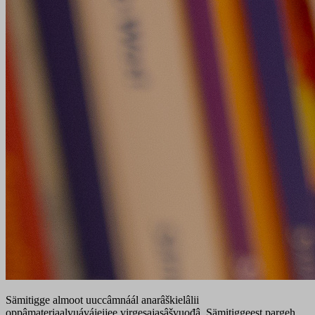
Sämitigge almoot uuccâmnáál anarâškielâlii
oppâmateriaalvuávájeijee virgesajasâšvuođâ. Sämitiggeest pargeh