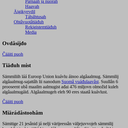
Párnááh já nuorah
Haavah
Äigikyevdil
Tábáhtusah
Ohtâvuotâtiäđuh
Rekigistemtiäđuh
Media
Ovdâsijđo
Čääiti puoh
Tiäđuh mist
Sämmiliih láá Euroop Union kuávlu áinoo algâaalmug. Sämmilij
algâaalmug-sajattâh lii nanodum
Suomâ vuáđulaavâst
. Suullân 6
prooseent ubâ maailm aalmugist ađai 476 miljovn olmožid kuleh
algâaalmugáid. Algâaalmugeh eleh 90 eres staatâ kuávlust.
Čääiti puoh
Miärádâstoohâm
Sämitige 21 jesânid já nelji värijeessân väljejuvvojeh sämmilij