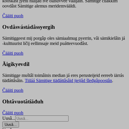
kooskâst jyehi niäljád ive olášuvvee vaaljâin. Sämitige čuákkim
oovdâst Sämitige alemus meridemvääldi.
Čääiti puoh
Ovdâsvástádâssyergih
Sämitiggeest mij porgâp oles sämiaalmug pyerrin, vâi sämikielâin já
-kulttuurist ličij eellimsaje meid puátteevuođâst.
Čääiti puoh
Äigikyevdil
Sämitigge muštâl toimâinis median já eres perusteijeid eereeb iärrás
tiäđáttâsâin.
Tiiláá Sämitige tiäđáttâsâid jieijâd šleđgâpoostân
.
Čääiti puoh
Ohtâvuotâtiäđuh
Čääiti puoh
Uusâ...
Uusâ...