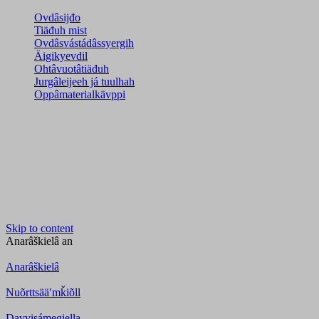
Ovdâsijđo
Tiäđuh mist
Ovdâsvástádâssyergih
Äigikyevdil
Ohtâvuotâtiäđuh
Jurgâleijeeh já tuulhah
Oppâmaterialkävppi
Skip to content
Anarâškielâ
an
Anarâškielâ
Nuõrttsääʹmǩiõll
Davvisámegiella