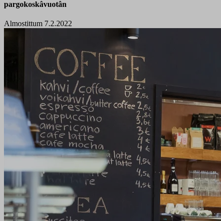
pargokoskâvuotân
Almostittum 7.2.2022