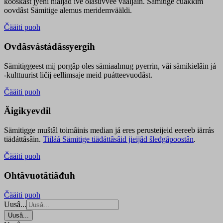
kooskâst jyehi niäljád ive olášuvvee vaaljâin. Sämitige čuákkim
oovdâst Sämitige alemus meridemvääldi.
Čääiti puoh
Ovdâsvástádâssyergih
Sämitiggeest mij porgâp oles sämiaalmug pyerrin, vâi sämikielâin já
-kulttuurist ličij eellimsaje meid puátteevuođâst.
Čääiti puoh
Äigikyevdil
Sämitigge muštâl toimâinis median já eres perusteijeid eereeb iärrás
tiäđáttâsâin.
Tiiláá Sämitige tiäđáttâsâid jieijâd šleđgâpoostân
.
Čääiti puoh
Ohtâvuotâtiäđuh
Čääiti puoh
Uusâ...
Uusâ...