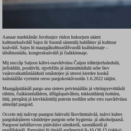
Aanaar markkânân Juvduujuv riidon huksejum säämi
kulttuurkuávdáš Sajos lii Suomâ sämmilij haldâttuv já kulttuur
kuávdáš. Sajos lii maaŋgâkulttuurlâšvuođâ kuáhtámsaje –
tábáhtustáálu, kongreskuávdáš já čuákkimsaje.
Mij uuccâp Saijoos kähvi-raavâdviäsu Čaijun irâtteijeeluándulii,
jiešráđálii, positiivlii, njyebžilis já áámmáttáiđulii sehe šiev
vuáruvaikuttâstááiđuid omâsteijee já streesi kierdee kookâ
tuáistáážân vyeimist orroo pargokoskâvuotân 1.6.2022 rääjist.
Maaŋgâpiälásâš pargo ana sistees peivimáállás já vitriinpyevtittâsâi
rähtim, čuákkimfalâdem, äššigâspalvâlem, tukkutiilámij hoittám,
liitij, piergâsij já kievkkântiilij putesin toollâm sehe eres raavâdviäsu
almolijd pargoid.
Occein mij tuáivup paargon hiäivulii škovlimtuáváá, tuárvi kuhes
pargohárjánem västideijee pargoin sehe hygienia- já alkoholpaasâ.
Pargoost tarbâšuvvoo piäiválávt sämikielâ, suomâkielâ já
eŋgâlâskielâ. Pargoäigi lii iänááš argâpeeivij 8–16 (36,15 t/okko).