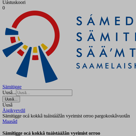
Uástuskoori
0
Sämitigge
Uusâ...
Uusâ...
Uusâ
Äigikyevdil
Sämitigge ocá kokkâ tuáistáážân vyeimist orroo pargokoskâvuotân
Maasâd
Sämitigge ocá kokkâ tuáistáážân vyeimist orroo