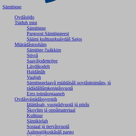
Sämitigge
Ovdâsijđo
Tiäđuh mist
Sämitigge
Pargoost Sämitiggeest
Säämi kulttuurkuávdáš Sajos
Miärádâstoohâm
Sämitige čuákkim
Stivrâ
Saavâjođetteijee
Lävdikodeh
Haldâttâh
Vaaljah
Sämitiggelaavâ miäldásâš oovtâsttoimâm- já
ráđádâllâmkenigâsvuotâ
Eres toimâorgaaneh
Ovdâsvástádâssyergih
Iäláttâsah, vuoigâdvuotâ já piirâs
Škovlim já oppâmateriaal
Kulttuur
Sämikielah
Sosiaal já tiervâsvuotâ
Aalmugijkoskâsâš pargo