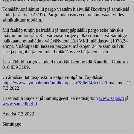
Tohálâšvuotâiähtun lii pargo vaattâm hiäivulâš škovlim já sämikielâ
táiđu (asâttâs 1727/95). Pargo miänástuvvee hoittám váátá vijđes
sämikulttuur tubdâm.
Mij faallâp tunjin jiešráđálii já maaŋgâpiälálii pargo sehe hävskis
juávhu tuu toorjân. Raavâdviäsupargee pälkki miärášuvá Sämitige
pálkkááttemvuáháduv vátávâšvuotâtääsi VI/II miäldásávt (1978,34
e/mp). Vuáđupäälhi lasseen pargoost máksojeh 24 % sämikuávlu
lase já pargohárjánem mield miärášuvvee hárjánemlaseh.
Lasetiäđuid pargoost addel markkânistemhovdâ Katariina Guttorm
010 839 3109.
Ucâmušâid lahtosijdiskuin kalga vuolgâttiđ čujottâsân
https://www.sympahr.net/public/pq.aspx?86eff48cc
fi-FI
majemustáá
7.3.2022
Lasetiäđuh Sajosist já Sämitiggeest láá nettisiijđoin
www.sajos.fi
já
www.samediggi.fi
Anarist 7.2.2022
Sämitigge