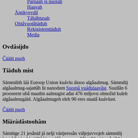
Párnááh já nuorah
Haavah
Äigikyevdil
Tábáhtusah
Ohtâvuotâtiäđuh
Rekigistemtiäđuh
Media
Ovdâsijđo
Čääiti puoh
Tiäđuh mist
Sämmiliih láá Euroop Union kuávlu áinoo algâaalmug. Sämmilij
algâaalmug-sajattâh lii nanodum
Suomâ vuáđulaavâst
. Suullân 6
prooseent ubâ maailm aalmugist ađai 476 miljovn olmožid kuleh
algâaalmugáid. Algâaalmugeh eleh 90 eres staatâ kuávlust.
Čääiti puoh
Miärádâstoohâm
Sämitige 21 jesânid já nelji värijeessân väljejuvvojeh sämmilij