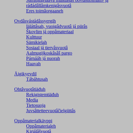
Sämitiggelaavâ miäldásâš oovtâsttoimâm- já
ráđádâllâmkenigâsvuotâ
Eres toimâorgaaneh
Ovdâsvástádâssyergih
Iäláttâsah, vuoigâdvuotâ já piirâs
Škovlim já oppâmateriaal
Kulttuur
Sämikielah
Sosiaal já tiervâsvuotâ
Aalmugijkoskâsâš pargo
Párnááh já nuorah
Haavah
Äigikyevdil
Tábáhtusah
Ohtâvuotâtiäđuh
Rekigistemtiäđuh
Media
Tietosuoja
Juvsâttetteevuotâčielgiittâs
Oppâmaterialkävppi
Oppâmaterialeh
Kirjálâšvuotâ