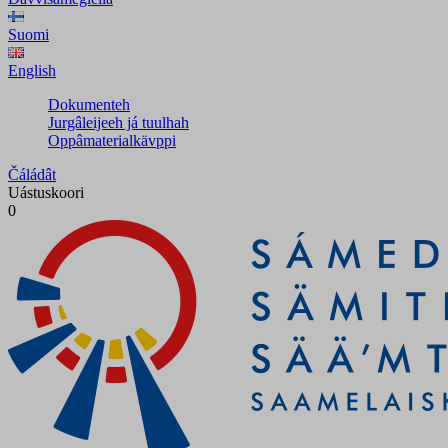
Suomi
English
Dokumenteh
Jurgâleijeeh já tuulhah
Oppâmaterialkävppi
Čáládât
Uástuskoori
0