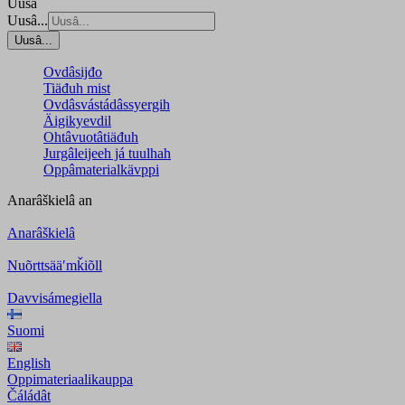
Uusâ
Uusâ...
Uusâ...
Ovdâsijđo
Tiäđuh mist
Ovdâsvástádâssyergih
Äigikyevdil
Ohtâvuotâtiäđuh
Jurgâleijeeh já tuulhah
Oppâmaterialkävppi
Anarâškielâ
an
Anarâškielâ
Nuõrttsääʹmǩiõll
Davvisámegiella
Suomi
English
Oppimateriaalikauppa
Čáládât