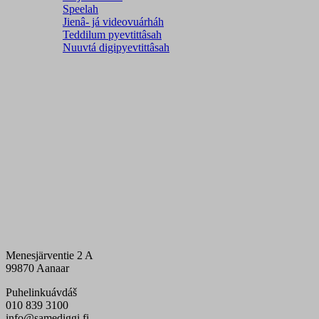
Speelah
Jienâ- já videovuárháh
Teddilum pyevtittâsah
Nuuvtá digipyevtittâsah
Menesjärventie 2 A
99870 Aanaar
Puhelinkuávdáš
010 839 3100
info@samediggi.fi