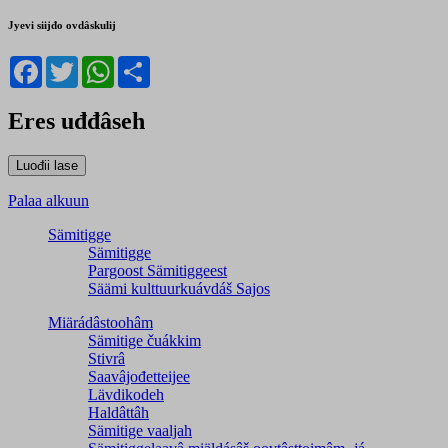
Jyevi siijđo ovdâskulij
Facebook
Twitter
WhatsApp
Share
Eres uđđâseh
Palaa alkuun
Sämitigge
Sämitigge
Pargoost Sämitiggeest
Säämi kulttuurkuávdáš Sajos
Miärádâstoohâm
Sämitige čuákkim
Stivrâ
Saavâjođetteijee
Lävdikodeh
Haldâttâh
Sämitige vaaljah