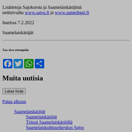
Lisätietoja Sajoksesta ja Saamelaiskäräjistä
nettisivuilta
www.sajos.fi
ja
www.samediggi.fi
Inarissa 7.2.2022
Saamelaiskäräjät
Jaa sivu eteenpäin
Facebook
Twitter
WhatsApp
Share
Muita uutisia
Palaa alkuun
Saamelaiskäräjät
Saamelaiskäräjät
Töissä Saamelaiskäräjillä
Saamelaiskulttuuri­keskus Sajos