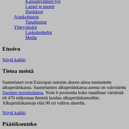
Kansainvälinen työ
Lapset ja nuoret
Hankkeet
Ajankohtaista
Tapahtumat
Yhteystiedot
Laskutustiedot
Media
Etusivu
Näytä kaikki
Tietoa meistä
Saamelaiset ovat Euroopan unionin alueen ainoa tunnustettu
alkuperäiskansa. Saamelaisten alkuperäiskansa-asema on vahvistettu
Suomen perustuslaissa
.
Noin 6 prosenttia koko maailman väestöstä
eli 476 miljoonaa ihmistä kuuluu alkuperäiskansoihin.
Alkuperäiskansoja elää 90 eri valtion alueella.
Näytä kaikki
Päätöksenteko