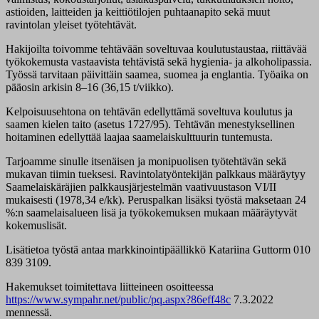
astioiden, laitteiden ja keittiötilojen puhtaanapito sekä muut
ravintolan yleiset työtehtävät.
Hakijoilta toivomme tehtävään soveltuvaa koulutustaustaa, riittävää
työkokemusta vastaavista tehtävistä sekä hygienia- ja alkoholipassia.
Työssä tarvitaan päivittäin saamea, suomea ja englantia. Työaika on
pääosin arkisin 8–16 (36,15 t/viikko).
Kelpoisuusehtona on tehtävän edellyttämä soveltuva koulutus ja
saamen kielen taito (asetus 1727/95). Tehtävän menestyksellinen
hoitaminen edellyttää laajaa saamelaiskulttuurin tuntemusta.
Tarjoamme sinulle itsenäisen ja monipuolisen työtehtävän sekä
mukavan tiimin tueksesi. Ravintolatyöntekijän palkkaus määräytyy
Saamelaiskäräjien palkkausjärjestelmän vaativuustason VI/II
mukaisesti (1978,34 e/kk). Peruspalkan lisäksi työstä maksetaan 24
%:n saamelaisalueen lisä ja työkokemuksen mukaan määräytyvät
kokemuslisät.
Lisätietoa työstä antaa markkinointipäällikkö Katariina Guttorm 010
839 3109.
Hakemukset toimitettava liitteineen osoitteessa
https://www.sympahr.net/public/pq.aspx?86eff48c
7.3.2022
mennessä.