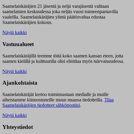
Saamelaiskäräjien 21 jäsentä ja neljä varajäsentä valitaan
saamelaisten keskuudessa joka neljäs vuosi toimeenpantavilla
vaaleilla. Saamelaiskäräjien ylintä päätösvaltaa edustaa
Saamelaiskäräjien kokous.
Näytä kaikki
Vastuualueet
Saamelaiskäräjillä t
eemme töitä koko saamen kansan eteen, jotta
saamen kielillä ja kulttuurilla olisi elintilaa myös tulevaisuudessa.
Näytä kaikki
Ajankohtaista
Saamelaiskäräjät kertoo toiminnastaan medialle ja muille
aiheistamme kiinnostuneille muun muassa tiedotteilla.
Tilaa
Saamelaiskäräjien tiedotteet sähköpostiisi
.
Näytä kaikki
Yhteystiedot