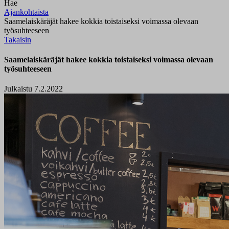
Hae
Ajankohtaista
Saamelaiskäräjät hakee kokkia toistaiseksi voimassa olevaan
työsuhteeseen
Takaisin
Saamelaiskäräjät hakee kokkia toistaiseksi voimassa olevaan
työsuhteeseen
Julkaistu 7.2.2022