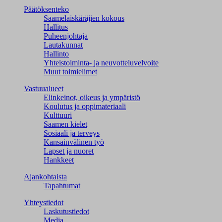
Päätöksenteko
Saamelaiskäräjien kokous
Hallitus
Puheenjohtaja
Lautakunnat
Hallinto
Yhteistoiminta- ja neuvotteluvelvoite
Muut toimielimet
Vastuualueet
Elinkeinot, oikeus ja ympäristö
Koulutus ja oppimateriaali
Kulttuuri
Saamen kielet
Sosiaali ja terveys
Kansainvälinen työ
Lapset ja nuoret
Hankkeet
Ajankohtaista
Tapahtumat
Yhteystiedot
Laskutustiedot
Media