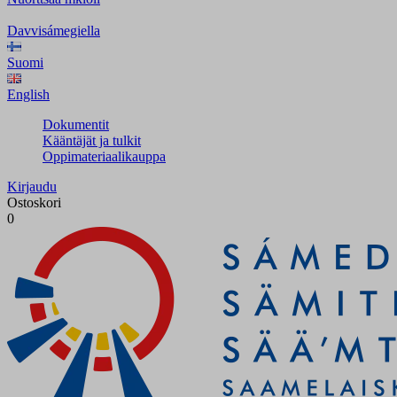
Davvisámegiella
Suomi
English
Dokumentit
Kääntäjät ja tulkit
Oppimateriaalikauppa
Kirjaudu
Ostoskori
0