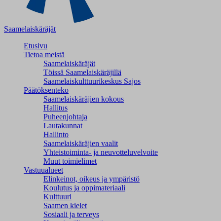
Saamelaiskäräjät
Etusivu
Tietoa meistä
Saamelaiskäräjät
Töissä Saamelaiskäräjillä
Saamelaiskulttuuri­keskus Sajos
Päätöksenteko
Saamelaiskäräjien kokous
Hallitus
Puheenjohtaja
Lautakunnat
Hallinto
Saamelaiskäräjien vaalit
Yhteistoiminta- ja neuvotteluvelvoite
Muut toimielimet
Vastuualueet
Elinkeinot, oikeus ja ympäristö
Koulutus ja oppimateriaali
Kulttuuri
Saamen kielet
Sosiaali ja terveys