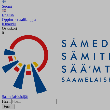
Suomi
English
Oppimateriaalikauppa
Kirjaudu
Ostoskori
0
Saamelaiskäräjät
Hae...
Hae...