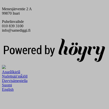
Menesjärventie 2 A
99870 Inari
Puhelinvaihde
010 839 3100
info@samediggi.fi
Digi- ja mainostoimisto Höyry Rovaniemi ja Oulu
Anarâškielâ
Nuõrttsääʹmǩiõll
Davvisámegiella
Suomi
English