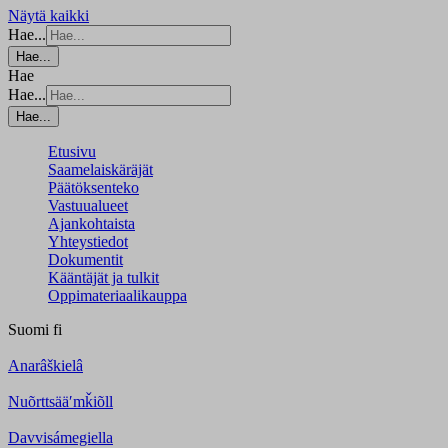
Näytä kaikki
Hae...
Hae...
Hae
Hae...
Hae...
Etusivu
Saamelaiskäräjät
Päätöksenteko
Vastuualueet
Ajankohtaista
Yhteystiedot
Dokumentit
Kääntäjät ja tulkit
Oppimateriaalikauppa
Suomi
fi
Anarâškielâ
Nuõrttsääʹmǩiõll
Davvisámegiella