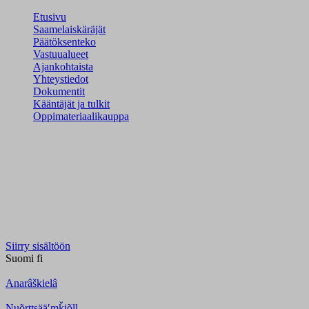
Etusivu
Saamelaiskäräjät
Päätöksenteko
Vastuualueet
Ajankohtaista
Yhteystiedot
Dokumentit
Kääntäjät ja tulkit
Oppimateriaalikauppa
Siirry sisältöön
Suomi
fi
Anarâškielâ
Nuõrttsääʹmǩiõll