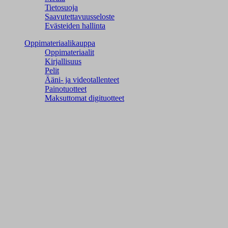
Tietosuoja
Saavutettavuusseloste
Evästeiden hallinta
Oppimateriaalikauppa
Oppimateriaalit
Kirjallisuus
Pelit
Ääni- ja videotallenteet
Painotuotteet
Maksuttomat digituotteet