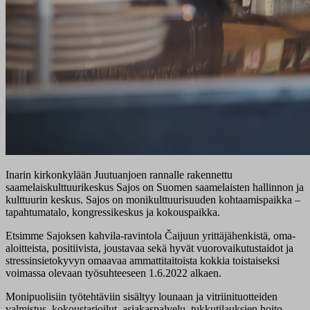
Inarin kirkonkylään Juutuanjoen rannalle rakennettu
saamelaiskulttuurikeskus Sajos on Suomen saamelaisten hallinnon ja
kulttuurin keskus. Sajos on monikulttuurisuuden kohtaamispaikka –
tapahtumatalo, kongressikeskus ja kokouspaikka.
Etsimme Sajoksen kahvila-ravintola Čaijuun yrittäjähenkistä, oma-
aloitteista, positiivista, joustavaa sekä hyvät vuorovaikutustaidot ja
stressinsietokyvyn omaavaa ammattitaitoista kokkia toistaiseksi
voimassa olevaan työsuhteeseen 1.6.2022 alkaen.
Monipuolisiin työtehtäviin sisältyy lounaan ja vitriinituotteiden
valmistus, kokoustarjoilut, asiakaspalvelu, tukkutilauksien hoito,