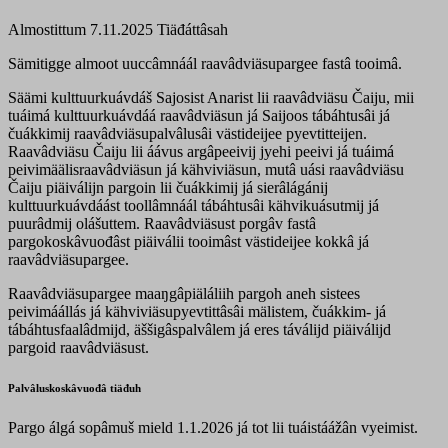
Almostittum 7.11.2025
Tiäđáttâsah
Sämitigge almoot uuccâmnáál raavâdviäsupargee fastâ tooimâ.
Säämi kulttuurkuávdáš Sajosist Anarist lii raavâdviäsu Čaiju, mii
tuáimá kulttuurkuávdáá raavâdviäsun já Saijoos tábáhtusâi já
čuákkimij raavâdviäsupalvâlusâi västideijee pyevtitteijen.
Raavâdviäsu Čaiju lii áávus argâpeeivij jyehi peeivi já tuáimá
peivimäälisraavâdviäsun já kähviviäsun, mutâ uási raavâdviäsu
Čaiju piäiválijn pargoin lii čuákkimij já sierâlágánij
kulttuurkuávdáást toollâmnáál tábáhtusâi kähvikuásutmij já
puurâdmij olášuttem. Raavâdviäsust porgâv fastâ
pargokoskâvuođâst piäiválii tooimâst västideijee kokkâ já
raavâdviäsupargee.
Raavâdviäsupargee maaŋgâpiäláliih pargoh aneh sistees
peivimáállás já kähviviäsupyevtittâsâi mälistem, čuákkim- já
tábáhtusfaalâdmijd, äššigâspalvâlem já eres táválijd piäiválijd
pargoid raavâdviäsust.
Palvâluskoskâvuođâ tiäđuh
Pargo álgá sopâmuš mield 1.1.2026 já tot lii tuáistáážân vyeimist.