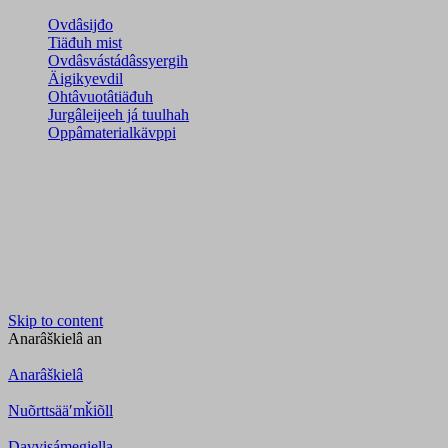
Ovdâsijđo
Tiäđuh mist
Ovdâsvástádâssyergih
Äigikyevdil
Ohtâvuotâtiäđuh
Jurgâleijeeh já tuulhah
Oppâmaterialkävppi
Skip to content
Anarâškielâ
an
Anarâškielâ
Nuõrttsääʹmǩiõll
Davvisámegiella