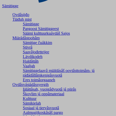
Sämitigge
Ovdâsijđo
Tiäđuh mist
Sämitigge
Pargoost Sämitiggeest
Säämi kulttuurkuávdáš Sajos
Miärádâstoohâm
Sämitige čuákkim
Stivrâ
Saavâjođetteijee
Lävdikodeh
Haldâttâh
Vaaljah
Sämitiggelaavâ miäldásâš oovtâsttoimâm- já
ráđádâllâmkenigâsvuotâ
Eres toimâorgaaneh
Ovdâsvástádâssyergih
Iäláttâsah, vuoigâdvuotâ já piirâs
Škovlim já oppâmateriaal
Kulttuur
Sämikielah
Sosiaal já tiervâsvuotâ
Aalmugijkoskâsâš pargo