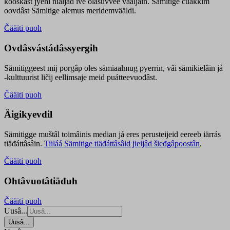
kooskâst jyehi niäljád ive olášuvvee vaaljâin. Sämitige čuákkim
oovdâst Sämitige alemus meridemvääldi.
Čääiti puoh
Ovdâsvástádâssyergih
Sämitiggeest mij porgâp oles sämiaalmug pyerrin, vâi sämikielâin já
-kulttuurist ličij eellimsaje meid puátteevuođâst.
Čääiti puoh
Äigikyevdil
Sämitigge muštâl toimâinis median já eres perusteijeid eereeb iärrás
tiäđáttâsâin.
Tiiláá Sämitige tiäđáttâsâid jieijâd šleđgâpoostân
.
Čääiti puoh
Ohtâvuotâtiäđuh
Čääiti puoh
Uusâ...
Uusâ...