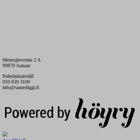
Menesjärventie 2 A
99870 Aanaar
Puhelinkuávdáš
010 839 3100
info@samediggi.fi
Digi- ja mainostoimisto Höyry Rovaniemi ja Oulu