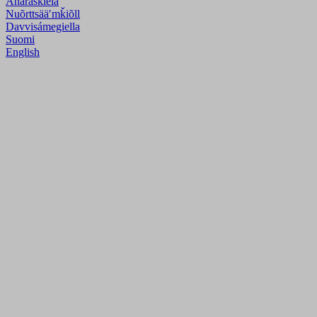
Anarâškielâ
Nuõrttsääʹmǩiõll
Davvisámegiella
Suomi
English