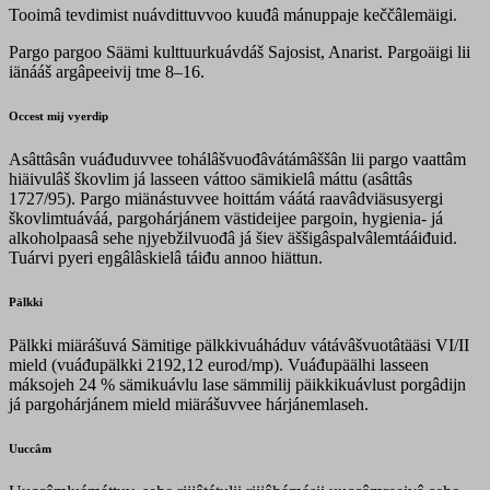
Tooimâ tevdimist nuávdittuvvoo kuuđâ mánuppaje keččâlemäigi.
Pargo pargoo Säämi kulttuurkuávdáš Sajosist, Anarist. Pargoäigi lii
iänááš argâpeeivij tme 8–16.
Occest mij vyerdip
Asâttâsân vuáđuduvvee tohálâšvuođâvátámâššân lii pargo vaattâm
hiäivulâš škovlim já lasseen váttoo sämikielâ máttu (asâttâs
1727/95). Pargo miänástuvvee hoittám váátá raavâdviäsusyergi
škovlimtuáváá, pargohárjánem västideijee pargoin, hygienia- já
alkoholpaasâ sehe njyebžilvuođâ já šiev äššigâspalvâlemtááiđuid.
Tuárvi pyeri eŋgâlâskielâ táiđu annoo hiättun.
Pälkki
Pälkki miärášuvá Sämitige pälkkivuáháduv vátávâšvuotâtääsi VI/II
mield (vuáđupälkki 2192,12 eurod/mp). Vuáđupäälhi lasseen
máksojeh 24 % sämikuávlu lase sämmilij päikkikuávlust porgâdijn
já pargohárjánem mield miärášuvvee hárjánemlaseh.
Uuccâm