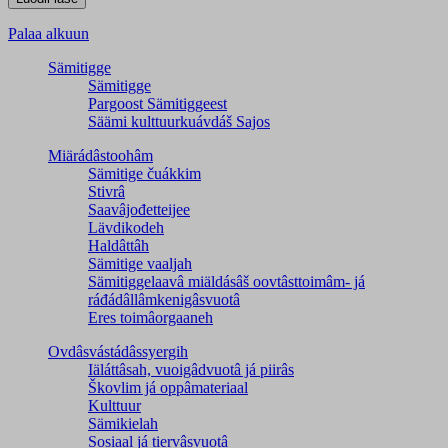
Palaa alkuun
Sämitigge
Sämitigge
Pargoost Sämitiggeest
Säämi kulttuurkuávdáš Sajos
Miärádâstoohâm
Sämitige čuákkim
Stivrâ
Saavâjođetteijee
Lävdikodeh
Haldâttâh
Sämitige vaaljah
Sämitiggelaavâ miäldásâš oovtâsttoimâm- já
ráđádâllâmkenigâsvuotâ
Eres toimâorgaaneh
Ovdâsvástádâssyergih
Iäláttâsah, vuoigâdvuotâ já piirâs
Škovlim já oppâmateriaal
Kulttuur
Sämikielah
Sosiaal já tiervâsvuotâ