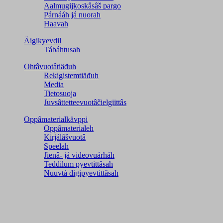
Aalmugijkoskâsâš pargo
Párnááh já nuorah
Haavah
Äigikyevdil
Tábáhtusah
Ohtâvuotâtiäđuh
Rekigistemtiäđuh
Media
Tietosuoja
Juvsâttetteevuotâčielgiittâs
Oppâmaterialkävppi
Oppâmaterialeh
Kirjálâšvuotâ
Speelah
Jienâ- já videovuárháh
Teddilum pyevtittâsah
Nuuvtá digipyevtittâsah