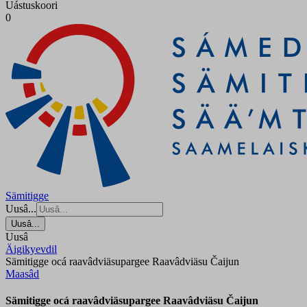
Uástuskoori
0
Sämitigge
Uusâ...
Uusâ...
Uusâ
Äigikyevdil
Sämitigge ocá raavâdviäsupargee Raavâdviäsu Čaijun
Maasâd
Sämitigge ocá raavâdviäsupargee Raavâdviäsu Čaijun