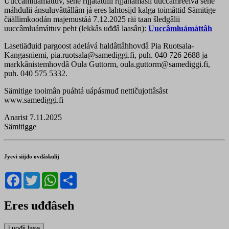
Uuccâmluámáttuv, sehe rijjâtátulii rijjâhámásii uuccâmreeivâ sehe
máhđulii ánsuluvâttâllâm já eres lahtosijd kalga toimâttiđ Sämitige
čäällimkoodán majemustáá 7.12.2025 räi taan šleđgâlii
uuccâmluámáttuv peht (lekkâs uđđâ laasân):
Uuccâmluámáttâh
Lasetiäđuid pargoost adelává haldâttâhhovdâ Pia Ruotsala-
Kangasniemi, pia.ruotsala@samediggi.fi, puh. 040 726 2688 ja
markkânistemhovdâ Oula Guttorm, oula.guttorm@samediggi.fi,
puh. 040 575 5332.
Sämitige tooimân puáhtá uápásmuđ nettičujottâsâst
www.samediggi.fi
Anarist 7.11.2025
Sämitigge
Jyevi siijđo ovdâskulij
Facebook
Twitter
WhatsApp
Share
Eres uđđâseh