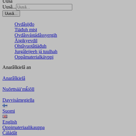
Uusâ
Uusâ...
Uusâ...
Ovdâsijđo
Tiäđuh mist
Ovdâsvástádâssyergih
Äigikyevdil
Ohtâvuotâtiäđuh
Jurgâleijeeh já tuulhah
Oppâmaterialkävppi
Anarâškielâ
an
Anarâškielâ
Nuõrttsääʹmǩiõll
Davvisámegiella
Suomi
English
Oppimateriaalikauppa
Čáládât