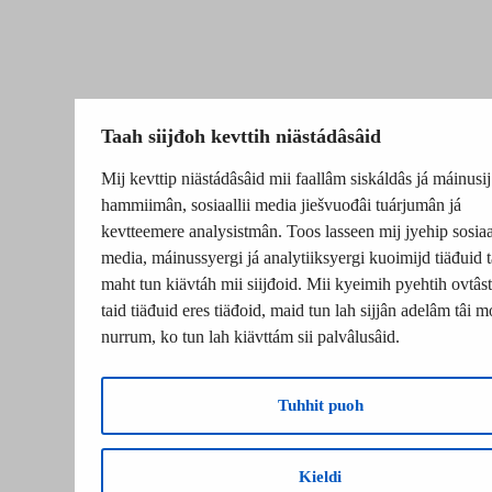
Taah siijđoh kevttih niästádâsâid
Mij kevttip niästádâsâid mii faallâm siskáldâs já máinusij
hammiimân, sosiaallii media jiešvuođâi tuárjumân já
kevtteemere analysistmân. Toos lasseen mij jyehip sosiaal
media, máinussyergi já analytiiksyergi kuoimijd tiäđuid t
maht tun kiävtáh mii siijđoid. Mii kyeimih pyehtih ovtâsti
taid tiäđuid eres tiäđoid, maid tun lah sijjân adelâm tâi m
nurrum, ko tun lah kiävttám sii palvâlusâid.
Tuhhit puoh
Kieldi