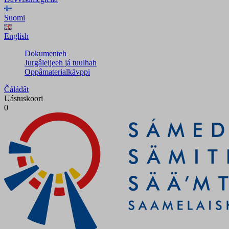
Suomi
English
Dokumenteh
Jurgâleijeeh já tuulhah
Oppâmaterialkävppi
Čáládât
Uástuskoori
0