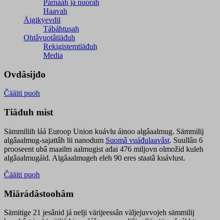
Párnááh já nuorah
Haavah
Äigikyevdil
Tábáhtusah
Ohtâvuotâtiäđuh
Rekigistemtiäđuh
Media
Ovdâsijđo
Čääiti puoh
Tiäđuh mist
Sämmiliih láá Euroop Union kuávlu áinoo algâaalmug. Sämmilij
algâaalmug-sajattâh lii nanodum
Suomâ vuáđulaavâst
. Suullân 6
prooseent ubâ maailm aalmugist ađai 476 miljovn olmožid kuleh
algâaalmugáid. Algâaalmugeh eleh 90 eres staatâ kuávlust.
Čääiti puoh
Miärádâstoohâm
Sämitige 21 jesânid já nelji värijeessân väljejuvvojeh sämmilij