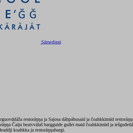
Sámediggi
urguovddáža restoráŋŋa ja Sajosa dáhpáhusaid ja čoahkkimiid restoráŋŋa
oráŋŋa Čaiju beaivválaš bargguide gullet maid čoahkkimiid ja iešguđet
deaddji koahkka ja restoráŋŋabargi.