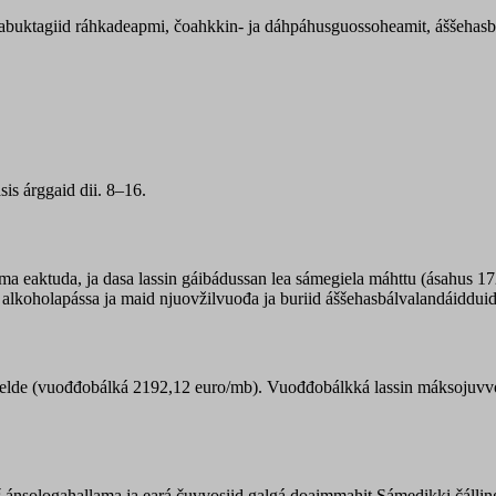
abuktagiid ráhkadeapmi, čoahkkin- ja dáhpáhusguossoheamit, áššehasbá
is árggaid dii. 8–16.
 eaktuda, ja dasa lassin gáibádussan lea sámegiela máhttu (ásahus 17
 alkoholapássa ja maid njuovžilvuođa ja buriid áššehasbálvalandáiddui
lde (vuođđobálká 2192,12 euro/mb). Vuođđobálkká lassin máksojuvvoji
aš ánsologahallama ja eará čuvvosiid galgá doaimmahit Sámedikki čáll