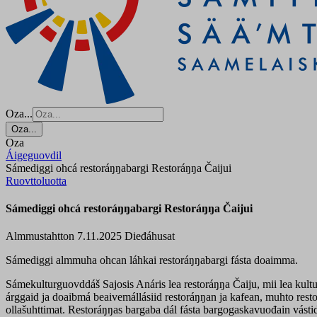
Oza...
Oza...
Oza
Áigeguovdil
Sámediggi ohcá restoráŋŋabargi Restoráŋŋa Čaijui
Ruovttoluotta
Sámediggi ohcá restoráŋŋabargi Restoráŋŋa Čaijui
Almmustahtton 7.11.2025
Dieđáhusat
Sámediggi almmuha ohcan láhkai restoráŋŋabargi fásta doaimma.
Sámekulturguovddáš Sajosis Anáris lea restoráŋŋa Čaiju, mii lea kult
árggaid ja doaibmá beaivemállásiid restoráŋŋan ja kafean, muhto rest
ollašuhttimat. Restoráŋŋas bargaba dál fásta bargogaskavuođain vásti