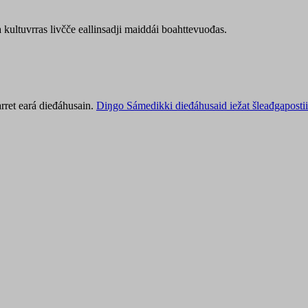
kultuvrras livčče eallinsadji maiddái boahttevuođas.
rret eará dieđáhusain.
Diŋgo Sámedikki dieđáhusaid iežat šleađgapostii