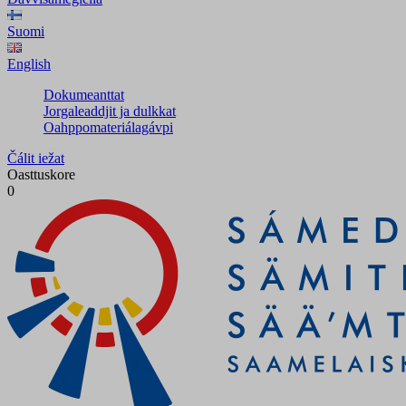
Suomi
English
Dokumeanttat
Jorgaleaddjit ja dulkkat
Oahppomateriálagávpi
Čálit iežat
Oasttuskore
0