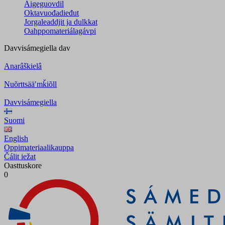
Áigeguovdil
Oktavuođadieđut
Jorgaleaddjit ja dulkkat
Oahppomateriálagávpi
Davvisámegiella
dav
Anarâškielâ
Nuõrttsääʹmǩiõll
Davvisámegiella
Suomi
English
Oppimateriaalikauppa
Čálit iežat
Oasttuskore
0