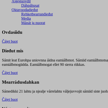
Áigeguovdil
Dáhpáhusat
Oktavuođadieđut
Rehketbearrandieđut
Media
Mánát ja nuorat
Ovdasiidu
Čájet buot
Dieđut mis
Sámit leat Eurohpa uniovnna áidna eamiálbmot. Sámiid eamiálbmotsa
eamiálbmogiidda. Eamiálbmogat ellet 90 sierra riikkas.
Čájet buot
Mearrádusdahkan
Sámedikki 21 lahtu ja njealje várrelahtu váljejuvvojit sámiid siste j
Čájet buot