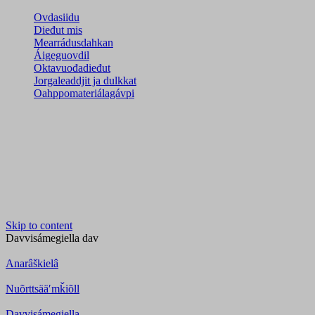
Ovdasiidu
Dieđut mis
Mearrádusdahkan
Áigeguovdil
Oktavuođadieđut
Jorgaleaddjit ja dulkkat
Oahppomateriálagávpi
Skip to content
Davvisámegiella
dav
Anarâškielâ
Nuõrttsääʹmǩiõll
Davvisámegiella