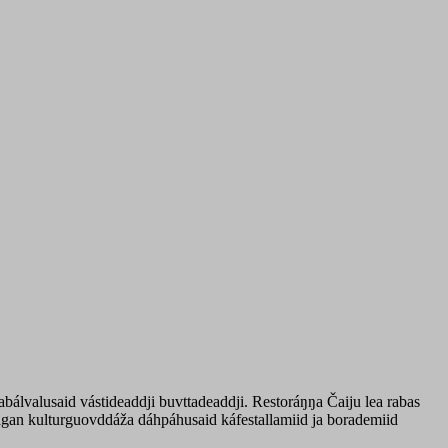
bálvalusaid vástideaddji buvttadeaddji. Restoráŋŋa Čaiju lea rabas
lágan kulturguovddáža dáhpáhusaid káfestallamiid ja borademiid