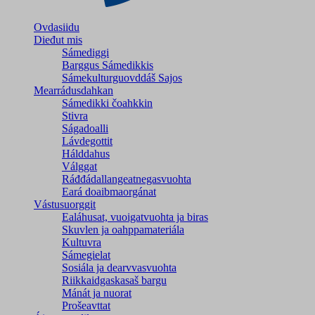
Ovdasiidu
Dieđut mis
Sámediggi
Barggus Sámedikkis
Sámekulturguovddáš Sajos
Mearrádusdahkan
Sámedikki čoahkkin
Stivra
Ságadoalli
Lávdegottit
Hálddahus
Válggat
Ráđđádallangeatnegas­vuohta
Eará doaibmaorgánat
Vástusuorggit
Ealáhusat, vuoigatvuohta ja biras
Skuvlen ja oahppamateriála
Kultuvra
Sámegielat
Sosiála ja dearvvasvuohta
Riikkaidgaskasaš bargu
Mánát ja nuorat
Prošeavttat