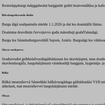
Restoráŋŋabargi máŋggabealat bargguide gullet beaivemállása ja kafe
Bálvalangaskavuođa dieđut
Bargu álgá soahpamuša mielde 1.1.2026 ja dat lea doaisttážii fámus.
Doaimma deavdimis čuvvojuvvo guđa mánotbaji geahččalanáigi.
Bargu lea Sámekulturguovddáš Sajosis, Anáris. Bargoáigi lea váldooas
Ohccis vurdojuvvo
Seađusvuđot gelbbolašvuođagáibádussan lea skuvlejupmi, man doaibma
skuvlenduogáža, bargohárjánumi vástideaddji bargguin, hygieniija- ja
Bálká
Bálká mearrašuvvá Sámedikki bálkávuogádaga gáibádusdási VI/II mie
ahkelasit, mat mearrašuvvet bargohárjánumi mielde.
Ohcan
Ohcamušskovi, ja friijahápmásaš eaktodáhtolaš ohcanreivve ja vejol