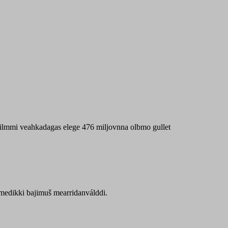
 máilmmi veahkadagas elege 476 miljovnna olbmo gullet
Sámedikki bajimuš mearridanválddi.