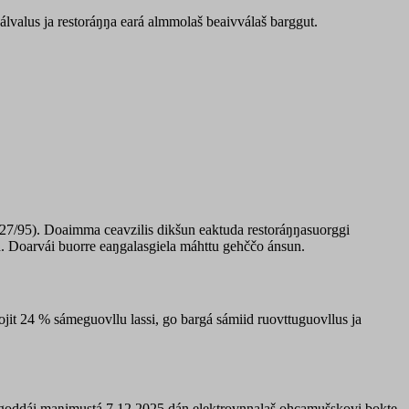
lvalus ja restoráŋŋa eará almmolaš beaivválaš barggut.
27/95). Doaimma ceavzilis dikšun eaktuda restoráŋŋasuorggi
d. Doarvái buorre eaŋgalasgiela máhttu gehččo ánsun.
t 24 % sámeguovllu lassi, go bargá sámiid ruovttuguovllus ja
ingoddái maŋimustá 7.12.2025 dán elektrovnnalaš ohcamušskovi bokte