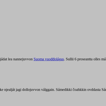
jádat lea nannejuvvon
Suoma vuođđolágas
. Sullii 6 proseantta olles
uohke njealját jagi dollojuvvon válggain. Sámedikki čoahkkin ovddasta 