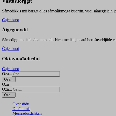
Vástusuorggit
Sámedikkis mii bargat olles sámeálbmoga buorrin, vuoi sámegielain ja 
Čájet buot
Áigeguovdil
Sámediggi muitala doaimmaidis birra mediai ja eará berošteaddjiide ea
Čájet buot
Oktavuođadieđut
Čájet buot
Oza...
Oza...
Oza
Oza...
Oza...
Ovdasiidu
Dieđut mis
Mearrádusdahkan