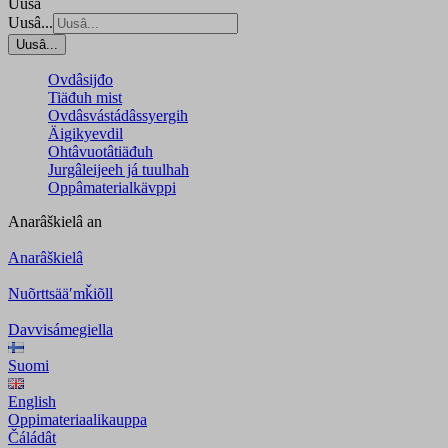
Uusâ
Uusâ...
Uusâ...
Ovdâsijđo
Tiäđuh mist
Ovdâsvástádâssyergih
Äigikyevdil
Ohtâvuotâtiäđuh
Jurgâleijeeh já tuulhah
Oppâmaterialkävppi
Anarâškielâ
an
Anarâškielâ
Nuõrttsääʹmǩiõll
Davvisámegiella
Suomi
English
Oppimateriaalikauppa
Čáládât