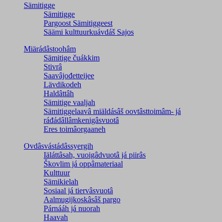
Sämitigge
Sämitigge
Pargoost Sämitiggeest
Säämi kulttuurkuávdáš Sajos
Miärádâstoohâm
Sämitige čuákkim
Stivrâ
Saavâjođetteijee
Lävdikodeh
Haldâttâh
Sämitige vaaljah
Sämitiggelaavâ miäldásâš oovtâsttoimâm- já
ráđádâllâmkenigâsvuotâ
Eres toimâorgaaneh
Ovdâsvástádâssyergih
Iäláttâsah, vuoigâdvuotâ já piirâs
Škovlim já oppâmateriaal
Kulttuur
Sämikielah
Sosiaal já tiervâsvuotâ
Aalmugijkoskâsâš pargo
Párnááh já nuorah
Haavah