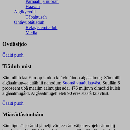
Párnááh já nuorah
Haavah
Äigikyevdil
Tábáhtusah
Ohtâvuotâtiäđuh
Rekigistemtiäđuh
Media
Ovdâsijđo
Čääiti puoh
Tiäđuh mist
Sämmiliih láá Euroop Union kuávlu áinoo algâaalmug. Sämmilij
algâaalmug-sajattâh lii nanodum
Suomâ vuáđulaavâst
. Suullân 6
prooseent ubâ maailm aalmugist ađai 476 miljovn olmožid kuleh
algâaalmugáid. Algâaalmugeh eleh 90 eres staatâ kuávlust.
Čääiti puoh
Miärádâstoohâm
Sämitige 21 jesânid já nelji värijeessân väljejuvvojeh sämmilij