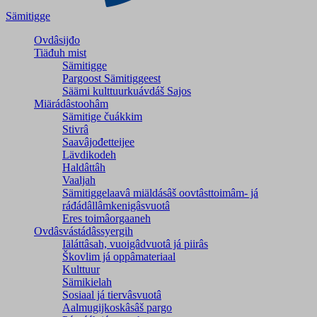
Sämitigge
Ovdâsijđo
Tiäđuh mist
Sämitigge
Pargoost Sämitiggeest
Säämi kulttuurkuávdáš Sajos
Miärádâstoohâm
Sämitige čuákkim
Stivrâ
Saavâjođetteijee
Lävdikodeh
Haldâttâh
Vaaljah
Sämitiggelaavâ miäldásâš oovtâsttoimâm- já
ráđádâllâmkenigâsvuotâ
Eres toimâorgaaneh
Ovdâsvástádâssyergih
Iäláttâsah, vuoigâdvuotâ já piirâs
Škovlim já oppâmateriaal
Kulttuur
Sämikielah
Sosiaal já tiervâsvuotâ
Aalmugijkoskâsâš pargo