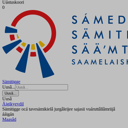
Uástuskoori
0
Sämitigge
Uusâ...
Uusâ...
Uusâ
Äigikyevdil
Sämitigge ocá tavesämikielâ jurgâleijee sajasii vuáruttâllâmriijâ
ááigán
Maasâd