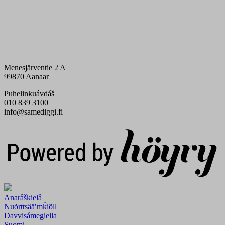
Menesjärventie 2 A
99870 Aanaar
Puhelinkuávdáš
010 839 3100
info@samediggi.fi
Digi- ja mainostoimisto Höyry Rovaniemi ja Oulu
Anarâškielâ
Nuõrttsääʹmǩiõll
Davvisámegiella
Suomi