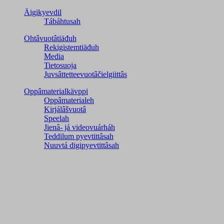
Äigikyevdil
Tábáhtusah
Ohtâvuotâtiäđuh
Rekigistemtiäđuh
Media
Tietosuoja
Juvsâttetteevuotâčielgiittâs
Oppâmaterialkävppi
Oppâmaterialeh
Kirjálâšvuotâ
Speelah
Jienâ- já videovuárháh
Teddilum pyevtittâsah
Nuuvtá digipyevtittâsah