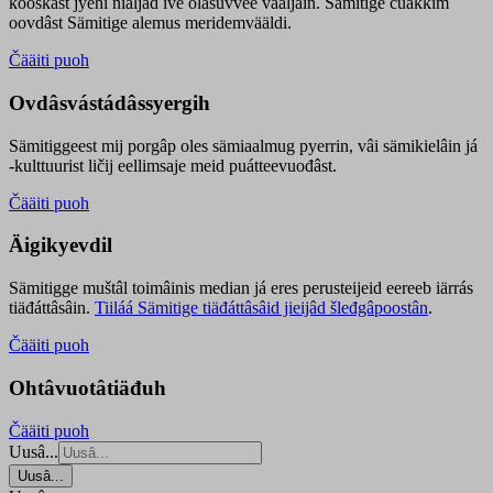
kooskâst jyehi niäljád ive olášuvvee vaaljâin. Sämitige čuákkim
oovdâst Sämitige alemus meridemvääldi.
Čääiti puoh
Ovdâsvástádâssyergih
Sämitiggeest mij porgâp oles sämiaalmug pyerrin, vâi sämikielâin já
-kulttuurist ličij eellimsaje meid puátteevuođâst.
Čääiti puoh
Äigikyevdil
Sämitigge muštâl toimâinis median já eres perusteijeid eereeb iärrás
tiäđáttâsâin.
Tiiláá Sämitige tiäđáttâsâid jieijâd šleđgâpoostân
.
Čääiti puoh
Ohtâvuotâtiäđuh
Čääiti puoh
Uusâ...
Uusâ...