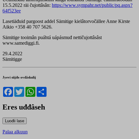
15.5.2022 räi čujottâsân:
https://www.sympahr.net/public/pq.aspx?
64f523ee
Lasetiäđuid pargoost addel Sämitige kielâtorvočällee Anne Kirste
Aikio +358 40 707 5626.
Sämitige tooimân puáhtá uápásmuđ nettičujottâsâst
www.samediggi.fi.
29.4.2022
Sämitigge
Jyevi siijđo ovdâskulij
Facebook
Twitter
WhatsApp
Share
Eres uđđâseh
Palaa alkuun