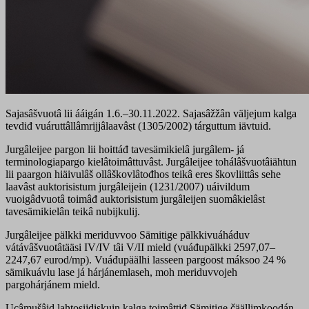
Sajasâšvuotâ lii ááigán 1.6.–30.11.2022. Sajasâžžân väljejum kalga
tevdiđ vuáruttâllâmrijjâlaavâst (1305/2002) tárguttum iävtuid.
Jurgâleijee pargon lii hoittáđ tavesämikielâ jurgâlem- já
terminologiapargo kielâtoimâttuvâst. Jurgâleijee tohálâšvuotâiähtun
lii paargon hiäivulâš ollâškovlâtođhos teikâ eres škovliittâs sehe
laavâst auktorisistum jurgâleijein (1231/2007) uáivildum
vuoigâdvuotâ toimâđ auktorisistum jurgâleijen suomâkielâst
tavesämikielân teikâ nubijkulij.
Jurgâleijee pälkki meriduvvoo Sämitige pälkkivuáháduv
vátávâšvuotâtääsi IV/IV tâi V/II mield (vuáđupälkki 2597,07–
2247,67 eurod/mp). Vuáđupäälhi lasseen pargoost máksoo 24 %
sämikuávlu lase já hárjánemlaseh, moh meriduvvojeh
pargohárjánem mield.
Ucâmušâid lahtosijdiskuin kalga toimâttiđ Sämitige čäällimkoodán