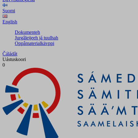
Suomi
English
Dokumenteh
Jurgâleijeeh já tuulhah
Oppâmaterialkävppi
Čáládât
Uástuskoori
0