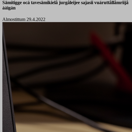
Sämitigge ocá tavesämikielâ jurgâleijee sajasii vuáruttâllâmriijâ
ááigán
Almostittum 29.4.2022