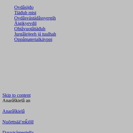
Ovdâsijđo
Tiäđuh mist
Ovdâsvástádâssyergih
Äigikyevdil
Ohtâvuotâtiäđuh
Jurgâleijeeh já tuulhah
Oppâmaterialkävppi
Skip to content
Anarâškielâ
an
Anarâškielâ
Nuõrttsääʹmǩiõll
Davvisámegiella