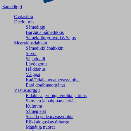
Sámediggi
Ovdasiidu
Dieđut mis
Sámediggi
Barggus Sámedikkis
Sámekulturguovddáš Sajos
Mearrádusdahkan
Sámedikki čoahkkin
Stivra
Ságadoalli
Lávdegottit
Hálddahus
Válggat
Ráđđádallangeatnegas­vuohta
Eará doaibmaorgánat
Vástusuorggit
Ealáhusat, vuoigatvuohta ja biras
Skuvlen ja oahppamateriála
Kultuvra
Sámegielat
Sosiála ja dearvvasvuohta
Riikkaidgaskasaš bargu
Mánát ja nuorat