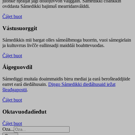
juohke njealját jagi dollojuvvon válggain. Sámedikki čoahkkin
ovddasta Sámedikki bajimuš mearridanválddi.
Čájet buot
Vástusuorggit
Sámedikkis mii bargat olles sámeálbmoga buorrin, vuoi sámegielain
ja kultuvrras livčče eallinsadji maiddái boahttevuođas.
Čájet buot
Áigeguovdil
Sámediggi muitala doaimmaidis birra mediai ja eará berošteaddjiide
earret eará dieđáhusain.
Diŋgo Sámedikki dieđáhusaid iežat
šleađgapostii
.
Čájet buot
Oktavuođadieđut
Čájet buot
Oza...