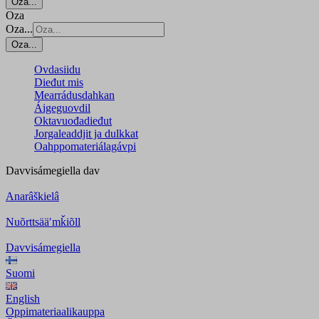
Oza...
Oza
Oza...
Oza...
Ovdasiidu
Dieđut mis
Mearrádusdahkan
Áigeguovdil
Oktavuođadieđut
Jorgaleaddjit ja dulkkat
Oahppomateriálagávpi
Davvisámegiella
dav
Anarâškielâ
Nuõrttsääʹmǩiõll
Davvisámegiella
Suomi
English
Oppimateriaalikauppa