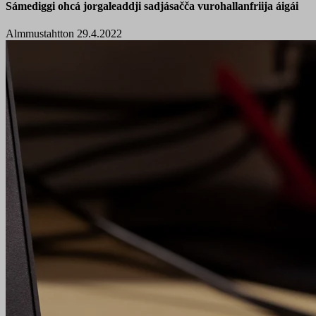
Sámediggi ohcá jorgaleaddji sadjásačča vurohallanfriija áigái
Almmustahtton 29.4.2022