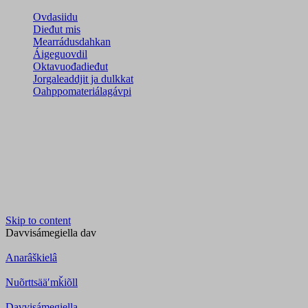
Ovdasiidu
Dieđut mis
Mearrádusdahkan
Áigeguovdil
Oktavuođadieđut
Jorgaleaddjit ja dulkkat
Oahppomateriálagávpi
Skip to content
Davvisámegiella
dav
Anarâškielâ
Nuõrttsääʹmǩiõll
Davvisámegiella