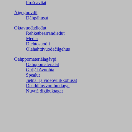
Prošeavttat
Áigeguovdil
Dáhpáhusat
Oktavuođadieđut
Rehketbearrandieđut
Media
Diehtosuodji
Olahahttivuođačilgehus
Oahppomateriálagávpi
Oahppomateriálat
Girjjálašvuohta
Spealut
Jietna- ja videovurkkohusat
Deaddiluvvon buktagat
Nuvttá digibuktagat