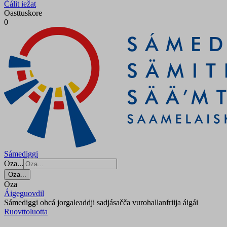
Čálit iežat
Oasttuskore
0
Sámediggi
Oza...
Oza...
Oza
Áigeguovdil
Sámediggi ohcá jorgaleaddji sadjásačča vurohallanfriija áigái
Ruovttoluotta