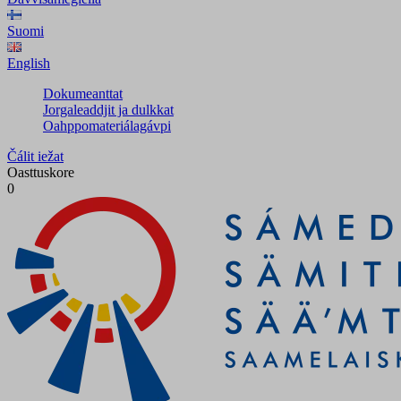
Suomi
English
Dokumeanttat
Jorgaleaddjit ja dulkkat
Oahppomateriálagávpi
Čálit iežat
Oasttuskore
0