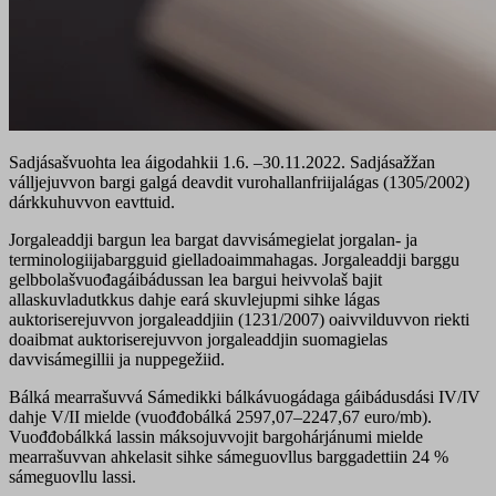
Sadjásašvuohta lea áigodahkii 1.6. –30.11.2022. Sadjásažžan
válljejuvvon bargi galgá deavdit vurohallanfriijalágas (1305/2002)
dárkkuhuvvon eavttuid.
Jorgaleaddji bargun lea bargat davvisámegielat jorgalan- ja
terminologiijabargguid gielladoaimmahagas. Jorgaleaddji barggu
gelbbolašvuođagáibádussan lea bargui heivvolaš bajit
allaskuvladutkkus dahje eará skuvlejupmi sihke lágas
auktoriserejuvvon jorgaleaddjiin (1231/2007) oaivvilduvvon riekti
doaibmat auktoriserejuvvon jorgaleaddjin suomagielas
davvisámegillii ja nuppegežiid.
Bálká mearrašuvvá Sámedikki bálkávuogádaga gáibádusdási IV/IV
dahje V/II mielde (vuođđobálká 2597,07–2247,67 euro/mb).
Vuođđobálkká lassin máksojuvvojit bargohárjánumi mielde
mearrašuvvan ahkelasit sihke sámeguovllus barggadettiin 24 %
sámeguovllu lassi.