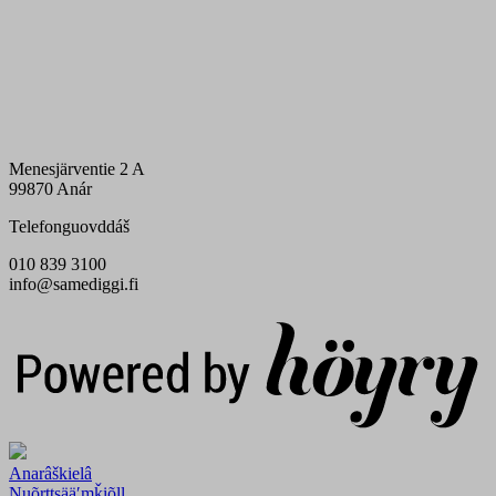
Menesjärventie 2 A
99870 Anár
Telefonguovddáš
010 839 3100
info@samediggi.fi
Digi- ja mainostoimisto Höyry Rovaniemi ja Oulu
Anarâškielâ
Nuõrttsääʹmǩiõll