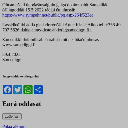
Ohcamušaid duođaštusaiguin galgá doaimmahit Sámedikki
čállingoddái 15.5.2022 rádjai čujuhussii:
https://www.sympahr.net/public/pq.aspx?64f523ee
Lassidieđuid addá gielladorvočálli Anne Kirste Aikio tel. +358 40
707 5626 dahje anne-kirste.aikio(at)samediggi.fi.i.
Sámedikki doibmii sáhttá oahpásmit neahttačujuhusas
www.samediggi.fi
29.4.2022
Sámediggi
Juoge siiddu ovddosguvlui
Facebook
Twitter
WhatsApp
Share
Eará ođđasat
Palaa alkuun