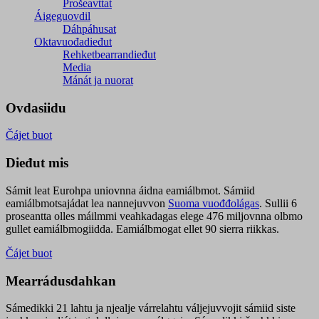
Prošeavttat
Áigeguovdil
Dáhpáhusat
Oktavuođadieđut
Rehketbearrandieđut
Media
Mánát ja nuorat
Ovdasiidu
Čájet buot
Dieđut mis
Sámit leat Eurohpa uniovnna áidna eamiálbmot. Sámiid
eamiálbmotsajádat lea nannejuvvon
Suoma vuođđolágas
. Sullii 6
proseantta olles máilmmi veahkadagas elege 476 miljovnna olbmo
gullet eamiálbmogiidda. Eamiálbmogat ellet 90 sierra riikkas.
Čájet buot
Mearrádusdahkan
Sámedikki 21 lahtu ja njealje várrelahtu váljejuvvojit sámiid siste