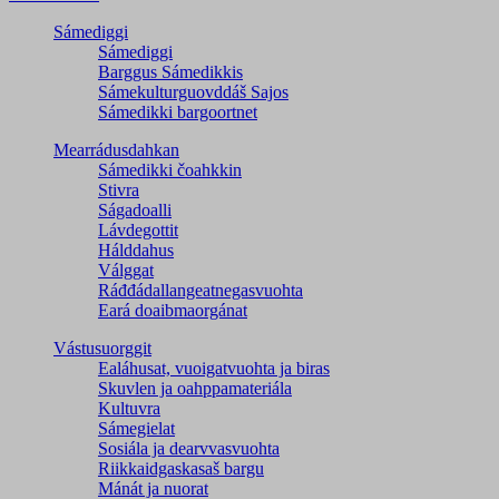
Sámediggi
Sámediggi
Barggus Sámedikkis
Sámekulturguovddáš Sajos
Sámedikki bargoortnet
Mearrádusdahkan
Sámedikki čoahkkin
Stivra
Ságadoalli
Lávdegottit
Hálddahus
Válggat
Ráđđádallangeatnegas­vuohta
Eará doaibmaorgánat
Vástusuorggit
Ealáhusat, vuoigatvuohta ja biras
Skuvlen ja oahppamateriála
Kultuvra
Sámegielat
Sosiála ja dearvvasvuohta
Riikkaidgaskasaš bargu
Mánát ja nuorat