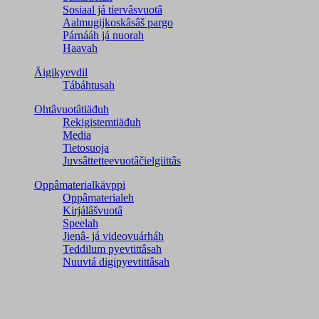
Sosiaal já tiervâsvuotâ
Aalmugijkoskâsâš pargo
Párnááh já nuorah
Haavah
Äigikyevdil
Tábáhtusah
Ohtâvuotâtiäđuh
Rekigistemtiäđuh
Media
Tietosuoja
Juvsâttetteevuotâčielgiittâs
Oppâmaterialkävppi
Oppâmaterialeh
Kirjálâšvuotâ
Speelah
Jienâ- já videovuárháh
Teddilum pyevtittâsah
Nuuvtá digipyevtittâsah