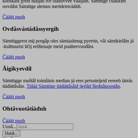
kooskâst jyehi niäljád ive olášuvvee vaaljâin. Sämitige čuákkim
oovdâst Sämitige alemus meridemvääldi.
Čääiti puoh
Ovdâsvástádâssyergih
Sämitiggeest mij porgâp oles sämiaalmug pyerrin, vâi sämikielâin já
-kulttuurist ličij eellimsaje meid puátteevuođâst.
Čääiti puoh
Äigikyevdil
Sämitigge muštâl toimâinis median já eres perusteijeid eereeb iärrás
tiäđáttâsâin.
Tiiláá Sämitige tiäđáttâsâid jieijâd šleđgâpoostân
.
Čääiti puoh
Ohtâvuotâtiäđuh
Čääiti puoh
Uusâ...
Uusâ...