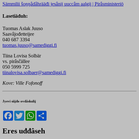
Sämmilii šoŋŋâdâhrääđi jesânij uuccâm aalgij | Pirâsministeriö
Lasetiäđuh:
Tuomas Aslak Juuso
Saavâjođetteijee
040 687 3394
tuomas.juuso@samediggi.fi
Tiina Lovisa Solbär
vs. pirâsčällee
050 5999 725
tiinalovisa.solbaer@samediggi.fi
Kove: Ville Fofonoff
Jyevi siijđo ovdâskulij
Facebook
Twitter
WhatsApp
Share
Eres uđđâseh