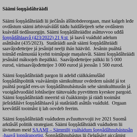
Säämi šoŋŋâdâhrääđi
Säämi šoŋŋâdâhrääđi lii jiečânâs äššitobdeeorgaan, mast kalgeh leđe
ovdâstum säämi ärbivuáválâš tiäđu haldâšeijeeh sehe ovdâstem
kuávdáš tieđâsuorgijn. Säämi šoŋŋâdâhrääđist asâttuvvoo uđđâ
šoŋŋâdâhlaavâ (423/2022) 21 §:st
já laavâ vuáđuld adelum
asâttâsâst (435/2023). Statârääđi aasât säämi šoŋŋâdâhrääđi
saavâjođetteijee já jesânijd neelji ihán häävild. Jesânin puáhtá
toimâđ enâmustáá kyehti toimâpaje maŋaluvâi. Säämi šoŋŋâdâhrääđi
jesânáid máksojeh ihepälkki. Saavâjođetteijee pälkki lii 5 000
eurod, värisaavâjođetteijee 3 000 eurod já jeessân 1 500 eurod.
Säämi šoŋŋâdâhrääđi pargon lii adeliđ ciälkkámušâid
šoŋŋâdâhpolitiik vuáváámijn sämikulttuur ovdedem uásild já tot
puáhtá porgâđ eres-uv šoŋŋâdâhnubástusân sehe sämikulttuurân já
vuoigâdvuođáid lohtâseijee tiätuvuáđu pyevtittem kyeskee pargoid.
Säämi šoŋŋâdâhrääđi meerrid sii čuákkimijn já rääđi tooimâst
jiešráđálávt šoŋŋâdâhlaavâ já statârääđi asâttâs vuáđuld. Orgaan
keevâtlâš tooimâst ij lah oovdeb feerim.
Säämi šoŋŋâdâhrääđi vuáđudem avžuuttuvvojii ive 2021 Suomâ
arktâsâš politiik strategiast. Säämi šoŋŋâdâhrääđi vuáđudem lii
iävtuttum meid
SAAMI – Sämmilij vuáhádum šoŋŋâdâhnubástusân
-haavâ loppâraportist
. Šoŋŋâdâhnubástus lii čielgâsávt aiccâmist