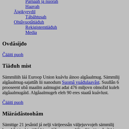
Párnááh já nuorah
Haavah
Äigikyevdil
Tábáhtusah
Ohtâvuotâtiäđuh
Rekigistemtiäđuh
Media
Ovdâsijđo
Čääiti puoh
Tiäđuh mist
Sämmiliih láá Euroop Union kuávlu áinoo algâaalmug. Sämmilij
algâaalmug-sajattâh lii nanodum
Suomâ vuáđulaavâst
. Suullân 6
prooseent ubâ maailm aalmugist ađai 476 miljovn olmožid kuleh
algâaalmugáid. Algâaalmugeh eleh 90 eres staatâ kuávlust.
Čääiti puoh
Miärádâstoohâm
Sämitige 21 jesânid já nelji värijeessân väljejuvvojeh sämmilij