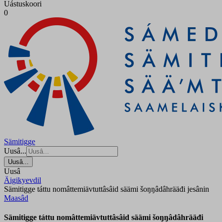
Uástuskoori
0
Sämitigge
Uusâ...
Uusâ...
Uusâ
Äigikyevdil
Sämitigge táttu nomâttemiävtuttâsâid säämi šoŋŋâdâhrääđi jesânin
Maasâd
Sämitigge táttu nomâttemiävtuttâsâid säämi šoŋŋâdâhrääđi