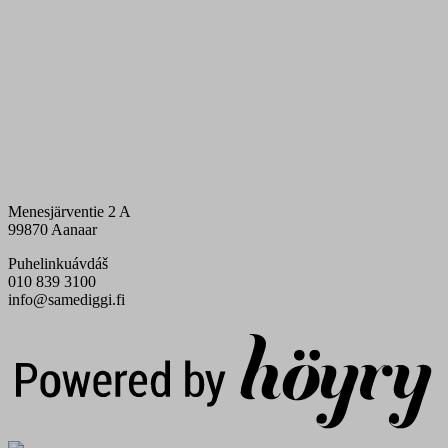
Menesjärventie 2 A
99870 Aanaar
Puhelinkuávdáš
010 839 3100
info@samediggi.fi
Digi- ja mainostoimisto Höyry Rovaniemi ja Oulu