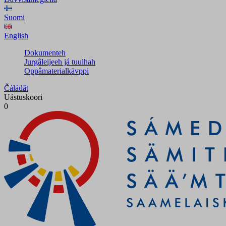
Suomi
English
Dokumenteh
Jurgâleijeeh já tuulhah
Oppâmaterialkävppi
Čáládât
Uástuskoori
0