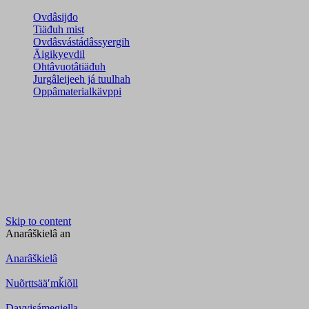
Ovdâsijđo
Tiäđuh mist
Ovdâsvástádâssyergih
Äigikyevdil
Ohtâvuotâtiäđuh
Jurgâleijeeh já tuulhah
Oppâmaterialkävppi
Skip to content
Anarâškielâ
an
Anarâškielâ
Nuõrttsääʹmǩiõll
Davvisámegiella