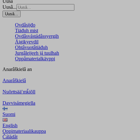
Uusâ
Uusâ...
Uusâ...
Ovdâsijđo
Tiäđuh mist
Ovdâsvástádâssyergih
Äigikyevdil
Ohtâvuotâtiäđuh
Jurgâleijeeh já tuulhah
Oppâmaterialkävppi
Anarâškielâ
an
Anarâškielâ
Nuõrttsääʹmǩiõll
Davvisámegiella
Suomi
English
Oppimateriaalikauppa
Čáládât