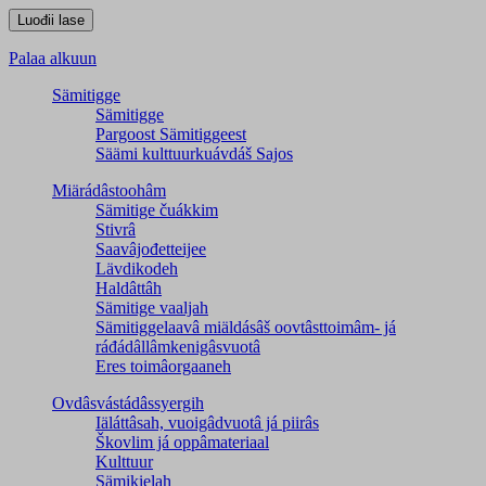
Palaa alkuun
Sämitigge
Sämitigge
Pargoost Sämitiggeest
Säämi kulttuurkuávdáš Sajos
Miärádâstoohâm
Sämitige čuákkim
Stivrâ
Saavâjođetteijee
Lävdikodeh
Haldâttâh
Sämitige vaaljah
Sämitiggelaavâ miäldásâš oovtâsttoimâm- já
ráđádâllâmkenigâsvuotâ
Eres toimâorgaaneh
Ovdâsvástádâssyergih
Iäláttâsah, vuoigâdvuotâ já piirâs
Škovlim já oppâmateriaal
Kulttuur
Sämikielah