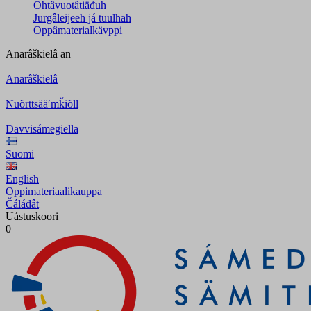
Ohtâvuotâtiäđuh
Jurgâleijeeh já tuulhah
Oppâmaterialkävppi
Anarâškielâ
an
Anarâškielâ
Nuõrttsääʹmǩiõll
Davvisámegiella
Suomi
English
Oppimateriaalikauppa
Čáládât
Uástuskoori
0