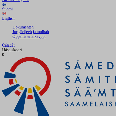
Suomi
English
Dokumenteh
Jurgâleijeeh já tuulhah
Oppâmaterialkävppi
Čáládât
Uástuskoori
0