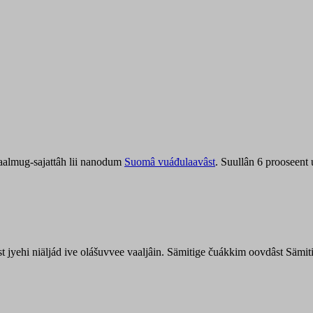
aalmug-sajattâh lii nanodum
Suomâ vuáđulaavâst
. Suullân 6 prooseent
âst jyehi niäljád ive olášuvvee vaaljâin. Sämitige čuákkim oovdâst Säm