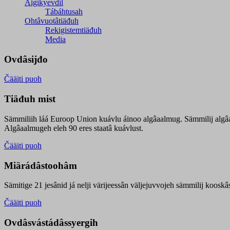
Äigikyevdil
Tábáhtusah
Ohtâvuotâtiäđuh
Rekigistemtiäđuh
Media
Ovdâsijđo
Čääiti puoh
Tiäđuh mist
Sämmiliih láá Euroop Union kuávlu áinoo algâaalmug. Sämmilij algâ
Algâaalmugeh eleh 90 eres staatâ kuávlust.
Čääiti puoh
Miärádâstoohâm
Sämitige 21 jesânid já nelji värijeessân väljejuvvojeh sämmilij koosk
Čääiti puoh
Ovdâsvástádâssyergih