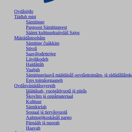
Ovdâsijđo
Tiäđuh mist
Sämitigge
Pargoost Sämitiggeest
Säämi kulttuurkuávdáš Sajos
Miärádâstoohâm
Sämitige čuákkim
Stivrâ
Saavâjođetteijee
Lävdikodeh
Haldâttâh
Vaaljah
Sämitiggelaavâ miäldásâš oovtâsttoimâm- já ráđádâllâmk
Eres toimâorgaaneh
Ovdâsvástádâssyergih
Iäláttâsah, vuoigâdvuotâ já piirâs
Škovlim já oppâmateriaal
Kulttuur
Sämikielah
Sosiaal já tiervâsvuotâ
Aalmugijkoskâsâš pargo
Párnááh já nuorah
Haavah