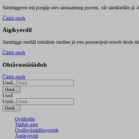
Sämitiggeest mij porgâp oles sämiaalmug pyerrin, vâi sämikielâin já -ku
Čääiti puoh
Äigikyevdil
Sämitigge muštâl toimâinis median já eres perusteijeid eereeb iärrás ti
Čääiti puoh
Ohtâvuotâtiäđuh
Čääiti puoh
Uusâ...
Uusâ...
Uusâ
Uusâ...
Uusâ...
Ovdâsijđo
Tiäđuh mist
Ovdâsvástádâssyergih
Äigikyevdil