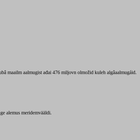
 ubâ maailm aalmugist ađai 476 miljovn olmožid kuleh algâaalmugáid.
itige alemus meridemvääldi.