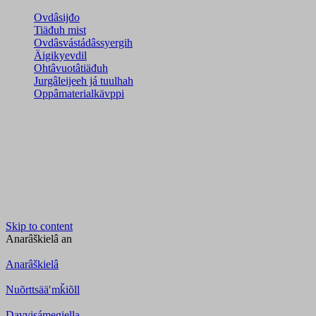
Ovdâsijđo
Tiäđuh mist
Ovdâsvástádâssyergih
Äigikyevdil
Ohtâvuotâtiäđuh
Jurgâleijeeh já tuulhah
Oppâmaterialkävppi
Skip to content
Anarâškielâ
an
Anarâškielâ
Nuõrttsääʹmǩiõll
Davvisámegiella