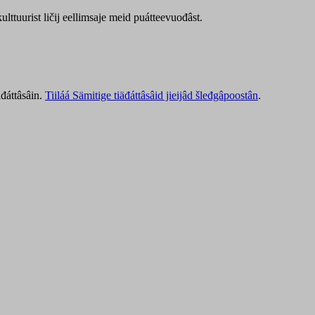
lttuurist ličij eellimsaje meid puátteevuođâst.
äđáttâsâin.
Tiiláá Sämitige tiäđáttâsâid jieijâd šleđgâpoostân
.