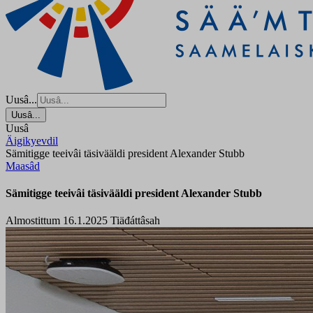
Uusâ...
Uusâ...
Uusâ
Äigikyevdil
Sämitigge teeivâi täsivääldi president Alexander Stubb
Maasâd
Sämitigge teeivâi täsivääldi president Alexander Stubb
Almostittum 16.1.2025
Tiäđáttâsah