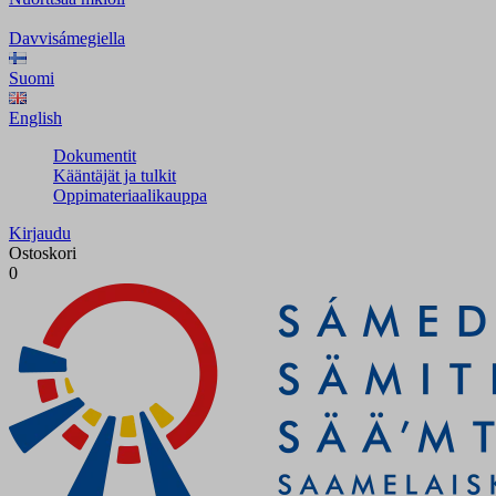
Davvisámegiella
Suomi
English
Dokumentit
Kääntäjät ja tulkit
Oppimateriaalikauppa
Kirjaudu
Ostoskori
0