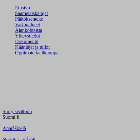
Etusivu
Saamelaiskäräjät
Päätöksenteko
Vastuualueet
Ajankohtaista
Yhteystiedot
Dokumentit
Kääntäjät ja tulkit
Oppimateriaalikauppa
Siirry sisältöön
Suomi
fi
Anarâškielâ
Nuõrttsääʹmǩiõll