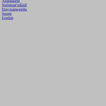
Anarâškielâ
Nuõrttsääʹmǩiõll
Davvisámegiella
Suomi
English