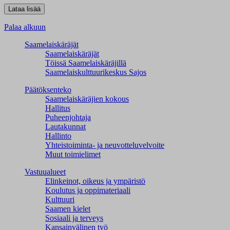
Palaa alkuun
Saamelaiskäräjät
Saamelaiskäräjät
Töissä Saamelaiskäräjillä
Saamelaiskulttuuri­keskus Sajos
Päätöksenteko
Saamelaiskäräjien kokous
Hallitus
Puheenjohtaja
Lautakunnat
Hallinto
Yhteistoiminta- ja neuvotteluvelvoite
Muut toimielimet
Vastuualueet
Elinkeinot, oikeus ja ympäristö
Koulutus ja oppimateriaali
Kulttuuri
Saamen kielet
Sosiaali ja terveys
Kansainvälinen työ