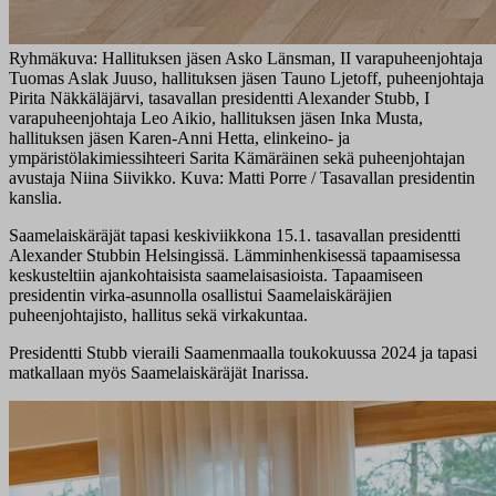
Ryhmäkuva: Hallituksen jäsen Asko Länsman, II varapuheenjohtaja
Tuomas Aslak Juuso, hallituksen jäsen Tauno Ljetoff, puheenjohtaja
Pirita Näkkäläjärvi, tasavallan presidentti Alexander Stubb, I
varapuheenjohtaja Leo Aikio, hallituksen jäsen Inka Musta,
hallituksen jäsen Karen-Anni Hetta, elinkeino- ja
ympäristölakimiessihteeri Sarita Kämäräinen sekä puheenjohtajan
avustaja Niina Siivikko. Kuva: Matti Porre / Tasavallan presidentin
kanslia.
Saamelaiskäräjät tapasi keskiviikkona 15.1. tasavallan presidentti
Alexander Stubbin Helsingissä. Lämminhenkisessä tapaamisessa
keskusteltiin ajankohtaisista saamelaisasioista. Tapaamiseen
presidentin virka-asunnolla osallistui Saamelaiskäräjien
puheenjohtajisto, hallitus sekä virkakuntaa.
Presidentti Stubb vieraili Saamenmaalla toukokuussa 2024 ja tapasi
matkallaan myös Saamelaiskäräjät Inarissa.