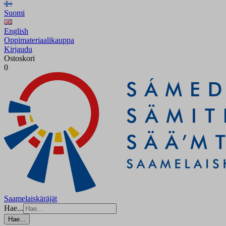
Suomi
English
Oppimateriaalikauppa
Kirjaudu
Ostoskori
0
Saamelaiskäräjät
Hae...
Hae...