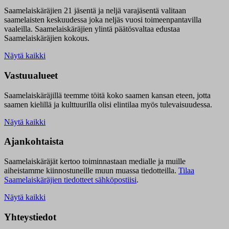
Saamelaiskäräjien 21 jäsentä ja neljä varajäsentä valitaan
saamelaisten keskuudessa joka neljäs vuosi toimeenpantavilla
vaaleilla. Saamelaiskäräjien ylintä päätösvaltaa edustaa
Saamelaiskäräjien kokous.
Näytä kaikki
Vastuualueet
Saamelaiskäräjillä t
eemme töitä koko saamen kansan eteen, jotta
saamen kielillä ja kulttuurilla olisi elintilaa myös tulevaisuudessa.
Näytä kaikki
Ajankohtaista
Saamelaiskäräjät kertoo toiminnastaan medialle ja muille
aiheistamme kiinnostuneille muun muassa tiedotteilla.
Tilaa
Saamelaiskäräjien tiedotteet sähköpostiisi
.
Näytä kaikki
Yhteystiedot