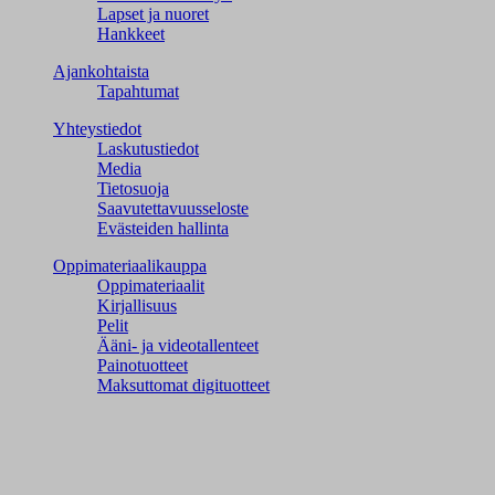
Lapset ja nuoret
Hankkeet
Ajankohtaista
Tapahtumat
Yhteystiedot
Laskutustiedot
Media
Tietosuoja
Saavutettavuusseloste
Evästeiden hallinta
Oppimateriaalikauppa
Oppimateriaalit
Kirjallisuus
Pelit
Ääni- ja videotallenteet
Painotuotteet
Maksuttomat digituotteet