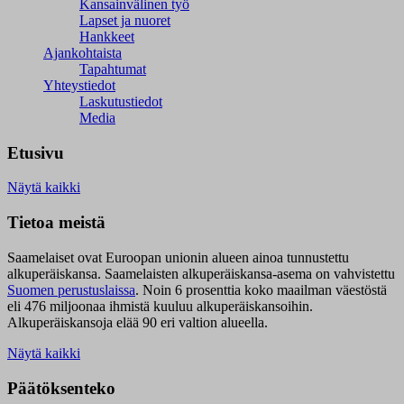
Kansainvälinen työ
Lapset ja nuoret
Hankkeet
Ajankohtaista
Tapahtumat
Yhteystiedot
Laskutustiedot
Media
Etusivu
Näytä kaikki
Tietoa meistä
Saamelaiset ovat Euroopan unionin alueen ainoa tunnustettu
alkuperäiskansa. Saamelaisten alkuperäiskansa-asema on vahvistettu
Suomen perustuslaissa
.
Noin 6 prosenttia koko maailman väestöstä
eli 476 miljoonaa ihmistä kuuluu alkuperäiskansoihin.
Alkuperäiskansoja elää 90 eri valtion alueella.
Näytä kaikki
Päätöksenteko