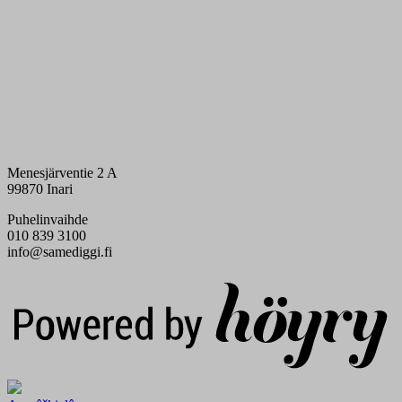
Menesjärventie 2 A
99870 Inari
Puhelinvaihde
010 839 3100
info@samediggi.fi
Digi- ja mainostoimisto Höyry Rovaniemi ja Oulu