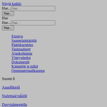
Näytä kaikki
Hae...
Hae...
Hae
Hae...
Hae...
Etusivu
Saamelaiskäräjät
Päätöksenteko
Vastuualueet
Ajankohtaista
Yhteystiedot
Dokumentit
Kääntäjät ja tulkit
Oppimateriaalikauppa
Suomi
fi
Anarâškielâ
Nuõrttsääʹmǩiõll
Davvisámegiella