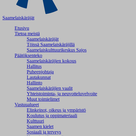
Saamelaiskäräjät
Etusivu
Tietoa meistä
Saamelaiskäräjät
Töissä Saamelaiskäräjillä
Saamelaiskulttuuri­keskus Sajos
Päätöksenteko
Saamelaiskäräjien kokous
Hallitus
Puheenjohtaja
Lautakunnat
Hallinto
Saamelaiskäräjien vaalit
Yhteistoiminta- ja neuvotteluvelvoite
Muut toimielimet
Vastuualueet
Elinkeinot, oikeus ja ympäristö
Koulutus ja oppimateriaali
Kulttuuri
Saamen kielet
Sosiaali ja terveys