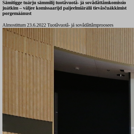
Sämitigge tuárju sämmilij tuotâvuotâ- já sovâdâttâmkomissio
juátkim – väljee komissaarijd paijeelmiärálii tievâsčuákkimist
porgemáánust
Almostittum 23.6.2022
Tuotâvuotâ- já sovâdâttâmproosees