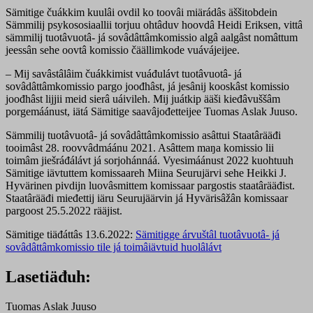
Sämitige čuákkim kuulâi ovdil ko toovâi miärádâs äššitobdein
Sämmilij psykososiaallii torjuu ohtâduv hoovdâ Heidi Eriksen, vittâ
sämmilij tuotâvuotâ- já sovâdâttâmkomissio algâ aalgâst nomâttum
jeessân sehe oovtâ komissio čäällimkode vuávájeijee.
– Mij savâstâlâim čuákkimist vuáđulávt tuotâvuotâ- já
sovâdâttâmkomissio pargo joođhâst, já jesânij kooskâst komissio
joođhâst lijjii meid sierâ uáivileh. Mij juátkip ääši kieđâvuššâm
porgemáánust, iätá Sämitige saavâjođetteijee Tuomas Aslak Juuso.
Sämmilij tuotâvuotâ- já sovâdâttâmkomissio asâttui Staatârääđi
tooimâst 28. roovvâdmáánu 2021. Asâttem maŋa komissio lii
toimâm jiešráđálávt já sorjohánnáá. Vyesimáánust 2022 kuohtuuh
Sämitige iävtuttem komissaareh Miina Seurujärvi sehe Heikki J.
Hyvärinen pivdijn luovâsmittem komissaar pargostis staatârääđist.
Staatârääđi mieđettij iäru Seurujäärvin já Hyvärisâžân komissaar
pargoost 25.5.2022 rääjist.
Sämitige tiäđáttâs 13.6.2022:
Sämitigge árvuštâl tuotâvuotâ- já
sovâdâttâmkomissio tile já toimâiävtuid huolâlávt
Lasetiäđuh:
Tuomas Aslak Juuso