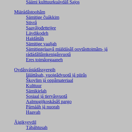
Säämi kulttuurkuávdáš Sajos
Miärádâstoohâm
Sämitige čuákkim
Stivrâ
Saavâjođetteijee
Lävdikodeh
Haldâttâh
Sämitige vaaljah
Sämitiggelaavâ miäldásâš oovtâsttoimâm- já
ráđádâllâmkenigâsvuotâ
Eres toimâorgaaneh
Ovdâsvástádâssyergih
Iäláttâsah, vuoigâdvuotâ já piirâs
Škovlim já oppâmateriaal
Kulttuur
Sämikielah
Sosiaal já tiervâsvuotâ
Aalmugijkoskâsâš pargo
Párnááh já nuorah
Haavah
Äigikyevdil
Tábáhtusah