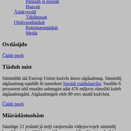
Párnááh já nuorah
Haavah
Äigikyevdil
Tábáhtusah
Ohtâvuotâtiäđuh
Rekigistemtiäđuh
Media
Ovdâsijđo
Čääiti puoh
Tiäđuh mist
Sämmiliih láá Euroop Union kuávlu áinoo algâaalmug. Sämmilij
algâaalmug-sajattâh lii nanodum
Suomâ vuáđulaavâst
. Suullân 6
prooseent ubâ maailm aalmugist ađai 476 miljovn olmožid kuleh
algâaalmugáid. Algâaalmugeh eleh 90 eres staatâ kuávlust.
Čääiti puoh
Miärádâstoohâm
Sämitige 21 jesânid já nelji värijeessân väljejuvvojeh sämmilij