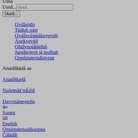
Uusâ
Uusâ...
Uusâ...
Ovdâsijđo
Tiäđuh mist
Ovdâsvástádâssyergih
Äigikyevdil
Ohtâvuotâtiäđuh
Jurgâleijeeh já tuulhah
Oppâmaterialkävppi
Anarâškielâ
an
Anarâškielâ
Nuõrttsääʹmǩiõll
Davvisámegiella
Suomi
English
Oppimateriaalikauppa
Čáládât