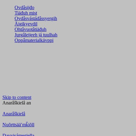
Ovdâsijđo
Tiäđuh mist
Ovdâsvástádâssyergih
Äigikyevdil
Ohtâvuotâtiäđuh
Jurgâleijeeh já tuulhah
Oppâmaterialkävppi
Skip to content
Anarâškielâ
an
Anarâškielâ
Nuõrttsääʹmǩiõll
Davvisámegiella