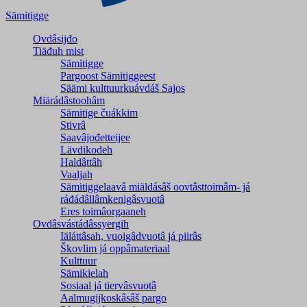
Sämitigge
Ovdâsijđo
Tiäđuh mist
Sämitigge
Pargoost Sämitiggeest
Säämi kulttuurkuávdáš Sajos
Miärádâstoohâm
Sämitige čuákkim
Stivrâ
Saavâjođetteijee
Lävdikodeh
Haldâttâh
Vaaljah
Sämitiggelaavâ miäldásâš oovtâsttoimâm- já
ráđádâllâmkenigâsvuotâ
Eres toimâorgaaneh
Ovdâsvástádâssyergih
Iäláttâsah, vuoigâdvuotâ já piirâs
Škovlim já oppâmateriaal
Kulttuur
Sämikielah
Sosiaal já tiervâsvuotâ
Aalmugijkoskâsâš pargo