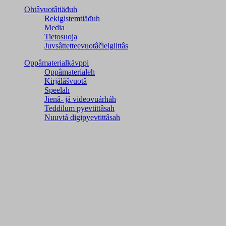
Ohtâvuotâtiäđuh
Rekigistemtiäđuh
Media
Tietosuoja
Juvsâttetteevuotâčielgiittâs
Oppâmaterialkävppi
Oppâmaterialeh
Kirjálâšvuotâ
Speelah
Jienâ- já videovuárháh
Teddilum pyevtittâsah
Nuuvtá digipyevtittâsah