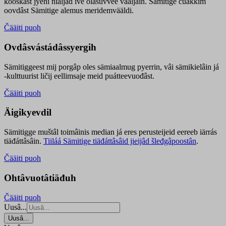
kooskâst jyehi niäljád ive olášuvvee vaaljâin. Sämitige čuákkim
oovdâst Sämitige alemus meridemvääldi.
Čääiti puoh
Ovdâsvástádâssyergih
Sämitiggeest mij porgâp oles sämiaalmug pyerrin, vâi sämikielâin já
-kulttuurist ličij eellimsaje meid puátteevuođâst.
Čääiti puoh
Äigikyevdil
Sämitigge muštâl toimâinis median já eres perusteijeid eereeb iärrás
tiäđáttâsâin.
Tiiláá Sämitige tiäđáttâsâid jieijâd šleđgâpoostân
.
Čääiti puoh
Ohtâvuotâtiäđuh
Čääiti puoh
Uusâ...
Uusâ...