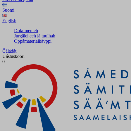
Suomi
English
Dokumenteh
Jurgâleijeeh já tuulhah
Oppâmaterialkävppi
Čáládât
Uástuskoori
0