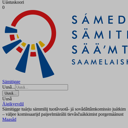
Uástuskoori
0
Sämitigge
Uusâ...
Uusâ...
Uusâ
Äigikyevdil
Sämitigge tuárju sämmilij tuotâvuotâ- já sovâdâttâmkomissio juátkim
– väljee komissaarijd paijeelmiärálii tievâsčuákkimist porgemáánust
Maasâd