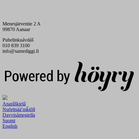
Menesjärventie 2 A
99870 Aanaar
Puhelinkuávdáš
010 839 3100
info@samediggi.fi
Digi- ja mainostoimisto Höyry Rovaniemi ja Oulu
Anarâškielâ
Nuõrttsääʹmǩiõll
Davvisámegiella
Suomi
English