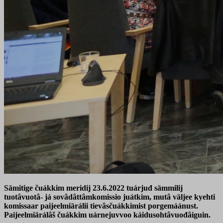
Sämitige čuákkim meridij 23.6.2022 tuárjuđ sämmilij
tuotâvuotâ- já sovâdâttâmkomissio juátkim, mutâ väljee kyehti
komissaar paijeelmiärálii tievâsčuákkimist porgemáánust.
Paijeelmiärálâš čuákkim uárnejuvvoo káidusohtâvuođâiguin.