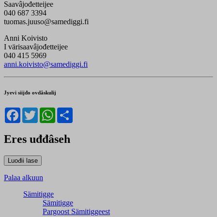
Saavâjođetteijee
040 687 3394
tuomas.juuso@samediggi.fi
Anni Koivisto
I värisaavâjođetteijee
040 415 5969
anni.koivisto@samediggi.fi
Jyevi siijđo ovdâskulij
Facebook
Twitter
WhatsApp
Share
Eres uđđâseh
Palaa alkuun
Sämitigge
Sämitigge
Pargoost Sämitiggeest