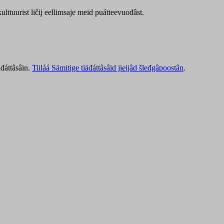
lttuurist ličij eellimsaje meid puátteevuođâst.
äđáttâsâin.
Tiiláá Sämitige tiäđáttâsâid jieijâd šleđgâpoostân
.