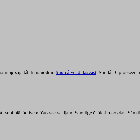
aalmug-sajattâh lii nanodum
Suomâ vuáđulaavâst
. Suullân 6 prooseent
âst jyehi niäljád ive olášuvvee vaaljâin. Sämitige čuákkim oovdâst Säm