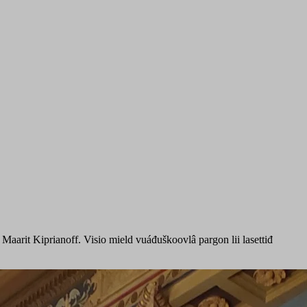
 Maarit Kiprianoff. Visio mield vuáđuškoovlâ pargon lii lasettiđ