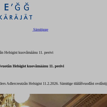
Sämitigge
tân Helsigist kuovâmáánu 11. peeivi
âšvuotân Helsigist kuovâmáánu 11. peeivi
ders Adlercreutzân Helsigist 11.2.2026. Sämitige tilálâšvuođâst ovdâstij