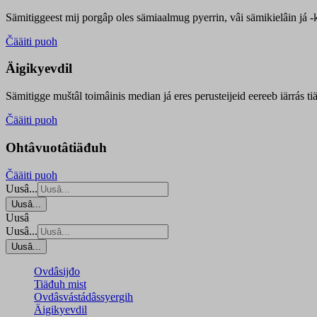
Sämitiggeest mij porgâp oles sämiaalmug pyerrin, vâi sämikielâin já -ku
Čääiti puoh
Äigikyevdil
Sämitigge muštâl toimâinis median já eres perusteijeid eereeb iärrás ti
Čääiti puoh
Ohtâvuotâtiäđuh
Čääiti puoh
Uusâ...
Uusâ...
Uusâ
Uusâ...
Uusâ...
Ovdâsijđo
Tiäđuh mist
Ovdâsvástádâssyergih
Äigikyevdil