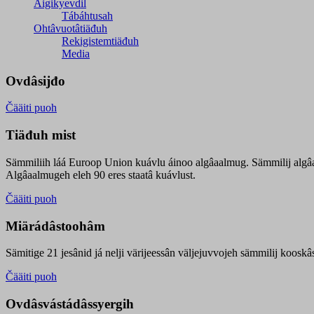
Äigikyevdil
Tábáhtusah
Ohtâvuotâtiäđuh
Rekigistemtiäđuh
Media
Ovdâsijđo
Čääiti puoh
Tiäđuh mist
Sämmiliih láá Euroop Union kuávlu áinoo algâaalmug. Sämmilij algâ
Algâaalmugeh eleh 90 eres staatâ kuávlust.
Čääiti puoh
Miärádâstoohâm
Sämitige 21 jesânid já nelji värijeessân väljejuvvojeh sämmilij koosk
Čääiti puoh
Ovdâsvástádâssyergih