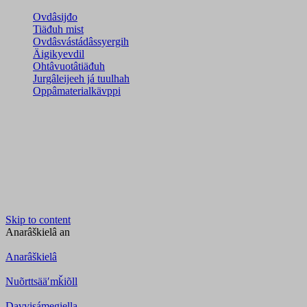
Ovdâsijđo
Tiäđuh mist
Ovdâsvástádâssyergih
Äigikyevdil
Ohtâvuotâtiäđuh
Jurgâleijeeh já tuulhah
Oppâmaterialkävppi
Skip to content
Anarâškielâ
an
Anarâškielâ
Nuõrttsääʹmǩiõll
Davvisámegiella