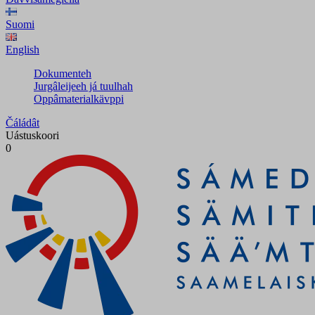
Suomi
English
Dokumenteh
Jurgâleijeeh já tuulhah
Oppâmaterialkävppi
Čáládât
Uástuskoori
0