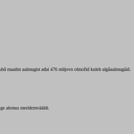
 ubâ maailm aalmugist ađai 476 miljovn olmožid kuleh algâaalmugáid.
itige alemus meridemvääldi.