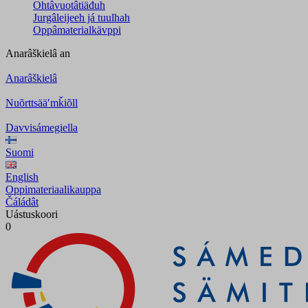
Ohtâvuotâtiäđuh
Jurgâleijeeh já tuulhah
Oppâmaterialkävppi
Anarâškielâ
an
Anarâškielâ
Nuõrttsääʹmǩiõll
Davvisámegiella
Suomi
English
Oppimateriaalikauppa
Čáládât
Uástuskoori
0