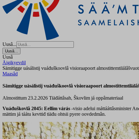
Uusâ...
Uusâ...
Uusâ
Äigikyevdil
Sämitigge uásálistij vuáđuškoovlâ visioraapoort almostittemtilálâšvuo
Maasâd
Sämitigge uásálistij vuáđuškoovlâ visioraapoort almostittemtilál
Almostittum 23.2.2026
Tiäđáttâsah, Škovlim já oppâmateriaal
Vuáđuškovlâ 2045: Eellim várás
-visio adelui máttááttâsminister An
mättim já táátu kevttiđ tiäđu ohtsii pyere oovdedmân.