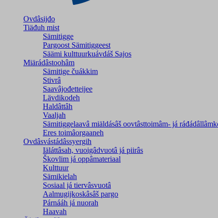
Ovdâsijđo
Tiäđuh mist
Sämitigge
Pargoost Sämitiggeest
Säämi kulttuurkuávdáš Sajos
Miärádâstoohâm
Sämitige čuákkim
Stivrâ
Saavâjođetteijee
Lävdikodeh
Haldâttâh
Vaaljah
Sämitiggelaavâ miäldásâš oovtâsttoimâm- já ráđádâllâmk
Eres toimâorgaaneh
Ovdâsvástádâssyergih
Iäláttâsah, vuoigâdvuotâ já piirâs
Škovlim já oppâmateriaal
Kulttuur
Sämikielah
Sosiaal já tiervâsvuotâ
Aalmugijkoskâsâš pargo
Párnááh já nuorah
Haavah