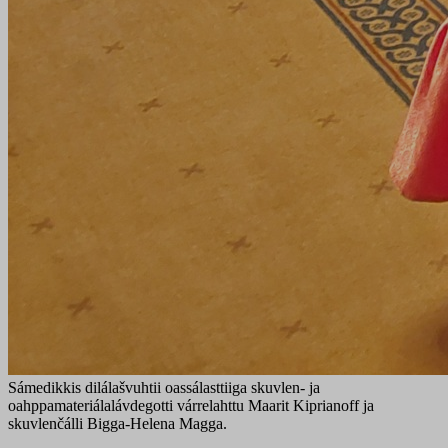
Sámedikkis dilálašvuhtii oassálasttiiga skuvlen- ja
oahppamateriálalávdegotti várrelahttu Maarit Kiprianoff ja
skuvlenčálli Bigga-Helena Magga.