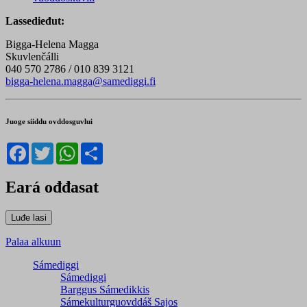
Lassedieđut:
Bigga-Helena Magga
Skuvlenčálli
040 570 2786 / 010 839 3121
bigga-helena.magga@samediggi.fi
Juoge siiddu ovddosguvlui
Facebook
Twitter
WhatsApp
Share
Eará ođđasat
Palaa alkuun
Sámediggi
Sámediggi
Barggus Sámedikkis
Sámekulturguovddáš Sajos