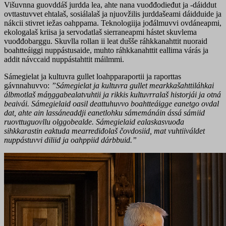
Višuvnna guovddáš jurdda lea, ahte nana vuođđodieđut ja -dáiddut
ovttastuvvet ehtalaš, sosiálalaš ja njuovžilis jurddašeami dáidduide ja
nákcii stivret iežas oahppama. Teknologiija jođálmuvvi ovdáneapmi,
ekologalaš kriisa ja servodatlaš sierraneapmi hástet skuvlema
vuođđobarggu. Skuvlla rollan ii leat dušše ráhkkanahttit nuoraid
boahtteáiggi nuppástusaide, muhto ráhkkanahttit eallima várás ja
addit návccaid nuppástahttit máilmmi.
Sámegielat ja kultuvra gullet loahpparaportii ja raporttas
gávnnahuvvo:
”Sámegielat ja kultuvra gullet mearkkašahttiláhkai
álbmotlaš máŋggabealatvuhtii ja rikkis kultuvrralaš historjái ja otná
beaivái. Sámegielaid oasil deattuhuvvo boahtteáigge eanetgo ovdal
dat, ahte ain lassáneaddji eanetlohku sámemánáin ássá sámiid
ruovttuguovllu olggobealde. Sámegielaid ealaskasvuođa
sihkkarastin eaktuda mearrediđolaš čovdosiid, mat vuhtiiváldet
nuppástuvvi diliid ja oahppiid dárbbuid.”