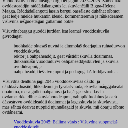
Vuođđoskuvlla boahtteáigebargu lei jagiin 2023–2025. Sámedikki
ovddasteaddjin ráđđádallangottis lei skuvlenčálli Bigga-Helena
Magga. Ráđđádallangotti lassin bargui oassálaste duháhat olbmot,
geat ledje mielde hutkamin ideaid, kommenteremin ja ráhkadeamen
višuvnna iešguđetlágan gullamiid bokte.
Višuvdnabarggu guoddi jurddan leat leamaš vuođđoskuvlla
givrodagat:
buohkaide oktasaš nuvttá ja almmolaš doarjagiin ruhtaduvvon
vuođđoskuvla,
rektor ja oahpaheaddjit, geat vástidit skuvlla doaimmas,
dutkamuššii vuođđuduvvi oahpaheaddjeskuvlen ja skuvlla
ovddideapmi, ja
oahpaheaddji iešstivrejupmi ja pedagogalaš friddjavuohta.
Višuvdna deattuha jagi 2045 vuođđoskuvllas dáido- ja
dáiddaávdnasiid, lihkadeami ja fysalašvuođa, skuvlla máŋggabealat
doaimma, masa gullet oahpahusa ja bajásgeassima lassin
ovdamearkka dihte skuvlaboradeapmi, oahppiidfuolahus ja eará
dásseárvvu ovddideaddji doaimmat ja lagasskuvla ja skuvlavisti,
mas sáhttá deaivat nuppiid njunnálagaid ja skuvla, mii doarju olbmo
ovdáneami.
Vuođđoskuvla 2045: Eallima várás : Višuvdna suopmelaš
vuođđoskuvlii