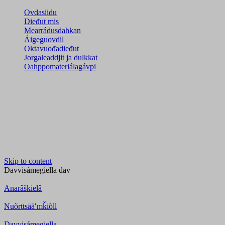
Ovdasiidu
Dieđut mis
Mearrádusdahkan
Áigeguovdil
Oktavuođadieđut
Jorgaleaddjit ja dulkkat
Oahppomateriálagávpi
Skip to content
Davvisámegiella
dav
Anarâškielâ
Nuõrttsääʹmǩiõll
Davvisámegiella