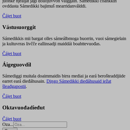
juohke njealját jagi dollojuvvon válggain. Sámedikki čoahkkin
ovddasta Sámedikki bajimuš mearridanválddi.
Čájet buot
Vástusuorggit
Sámedikkis mii bargat olles sámeálbmoga buorrin, vuoi sámegielain
ja kultuvrras livčče eallinsadji maiddái boahttevuođas.
Čájet buot
Áigeguovdil
Sámediggi muitala doaimmaidis birra mediai ja eará berošteaddjiide
earret eará dieđáhusain.
Diŋgo Sámedikki dieđáhusaid iežat
šleađgapostii
.
Čájet buot
Oktavuođadieđut
Čájet buot
Oza...