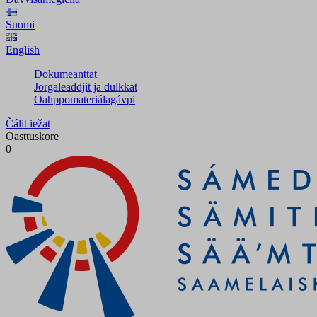
Suomi
English
Dokumeanttat
Jorgaleaddjit ja dulkkat
Oahppomateriálagávpi
Čálit iežat
Oasttuskore
0