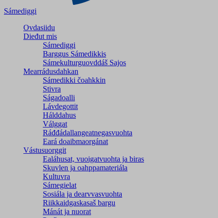
Sámediggi
Ovdasiidu
Dieđut mis
Sámediggi
Barggus Sámedikkis
Sámekulturguovddáš Sajos
Mearrádusdahkan
Sámedikki čoahkkin
Stivra
Ságadoalli
Lávdegottit
Hálddahus
Válggat
Ráđđádallangeatnegas­vuohta
Eará doaibmaorgánat
Vástusuorggit
Ealáhusat, vuoigatvuohta ja biras
Skuvlen ja oahppamateriála
Kultuvra
Sámegielat
Sosiála ja dearvvasvuohta
Riikkaidgaskasaš bargu
Mánát ja nuorat