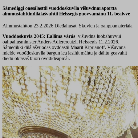
Sámediggi oassálasttii vuođđoskuvlla višuvdnaraportta
almmustahttindilálašvuhtii Helssegis guovvamánu 11. beaivve
Almmustahtton 23.2.2026
Dieđáhusat, Skuvlen ja oahppamateriála
Vuođđoskuvla 2045: Eallima várás
-višuvdna luobahuvvui
oahpahusminister Anders Adlercreutzii Helssegis 11.2.2026.
Sámedikki dilálašvuođas ovddastii Maarit Kiprianoff. Višuvnna
mielde vuođđoskuvlla bargun lea lasihit máhtu ja dáhtu geavahit
dieđu oktasaš buori ovddideapmái.