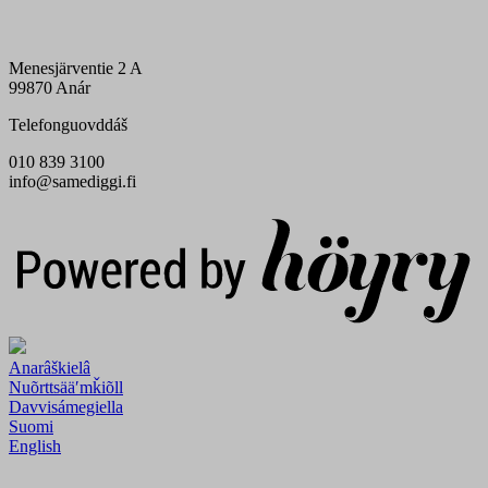
Menesjärventie 2 A
99870 Anár
Telefonguovddáš
010 839 3100
info@samediggi.fi
Digi- ja mainostoimisto Höyry Rovaniemi ja Oulu
Anarâškielâ
Nuõrttsääʹmǩiõll
Davvisámegiella
Suomi
English