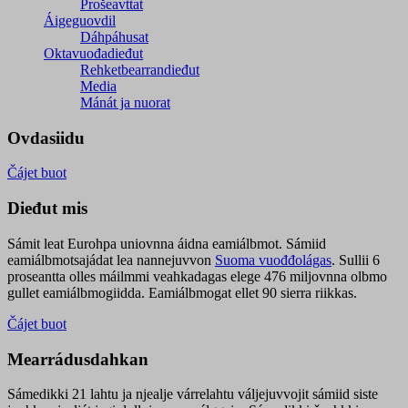
Prošeavttat
Áigeguovdil
Dáhpáhusat
Oktavuođadieđut
Rehketbearrandieđut
Media
Mánát ja nuorat
Ovdasiidu
Čájet buot
Dieđut mis
Sámit leat Eurohpa uniovnna áidna eamiálbmot. Sámiid
eamiálbmotsajádat lea nannejuvvon
Suoma vuođđolágas
. Sullii 6
proseantta olles máilmmi veahkadagas elege 476 miljovnna olbmo
gullet eamiálbmogiidda. Eamiálbmogat ellet 90 sierra riikkas.
Čájet buot
Mearrádusdahkan
Sámedikki 21 lahtu ja njealje várrelahtu váljejuvvojit sámiid siste