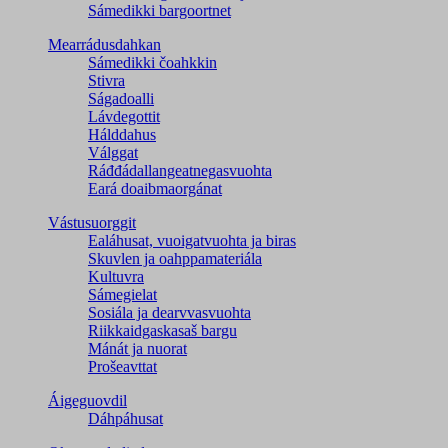
Sámedikki bargoortnet
Mearrádusdahkan
Sámedikki čoahkkin
Stivra
Ságadoalli
Lávdegottit
Hálddahus
Válggat
Ráđđádallangeatnegas­vuohta
Eará doaibmaorgánat
Vástusuorggit
Ealáhusat, vuoigatvuohta ja biras
Skuvlen ja oahppamateriála
Kultuvra
Sámegielat
Sosiála ja dearvvasvuohta
Riikkaidgaskasaš bargu
Mánát ja nuorat
Prošeavttat
Áigeguovdil
Dáhpáhusat