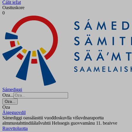
Čálit iežat
Oasttuskore
0
Sámediggi
Oza...
Oza...
Oza
Áigeguovdil
Sámediggi oassálasttii vuođđoskuvlla višuvdnaraportta
almmustahttindilálašvuhtii Helssegis guovvamánu 11. beaivve
Ruovttoluotta