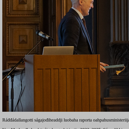
Ráđđádallangotti ságajođiheaddji luobaha raporta oahpahusministerii