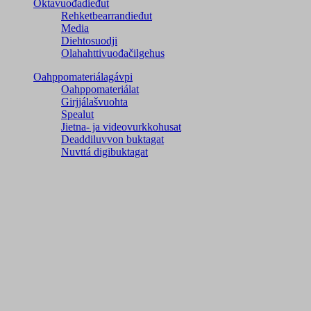
Oktavuođadieđut
Rehketbearrandieđut
Media
Diehtosuodji
Olahahttivuođačilgehus
Oahppomateriálagávpi
Oahppomateriálat
Girjjálašvuohta
Spealut
Jietna- ja videovurkkohusat
Deaddiluvvon buktagat
Nuvttá digibuktagat