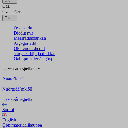
Oza...
Oza
Oza...
Oza...
Ovdasiidu
Dieđut mis
Mearrádusdahkan
Áigeguovdil
Oktavuođadieđut
Jorgaleaddjit ja dulkkat
Oahppomateriálagávpi
Davvisámegiella
dav
Anarâškielâ
Nuõrttsääʹmǩiõll
Davvisámegiella
Suomi
English
Oppimateriaalikauppa