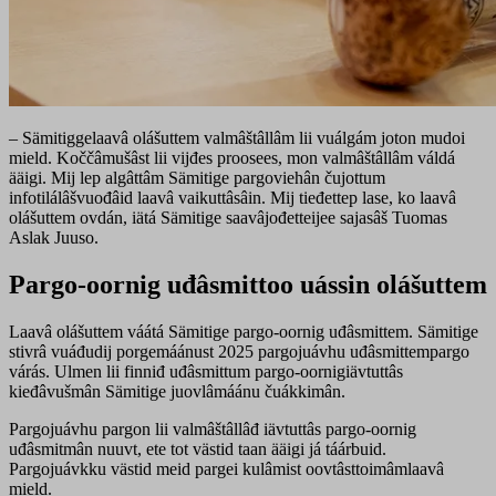
– Sämitiggelaavâ olášuttem valmâštâllâm lii vuálgám joton mudoi
mield. Koččâmušâst lii vijđes proosees, mon valmâštâllâm váldá
ääigi. Mij lep algâttâm Sämitige pargoviehân čujottum
infotilálâšvuođâid laavâ vaikuttâsâin. Mij tieđettep lase, ko laavâ
olášuttem ovdán, iätá Sämitige saavâjođetteijee sajasâš Tuomas
Aslak Juuso.
Pargo-oornig uđâsmittoo uássin olášuttem
Laavâ olášuttem váátá Sämitige pargo-oornig uđâsmittem. Sämitige
stivrâ vuáđudij porgemáánust 2025 pargojuávhu uđâsmittempargo
várás. Ulmen lii finniđ uđâsmittum pargo-oornigiävtuttâs
kieđâvušmân Sämitige juovlâmáánu čuákkimân.
Pargojuávhu pargon lii valmâštâllâđ iävtuttâs pargo-oornig
uđâsmitmân nuuvt, ete tot västid taan ääigi já táárbuid.
Pargojuávkku västid meid pargei kulâmist oovtâsttoimâmlaavâ
mield.