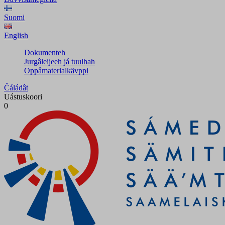
Suomi
English
Dokumenteh
Jurgâleijeeh já tuulhah
Oppâmaterialkävppi
Čáládât
Uástuskoori
0