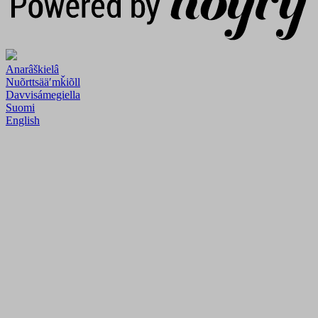
Anarâškielâ
Nuõrttsääʹmǩiõll
Davvisámegiella
Suomi
English