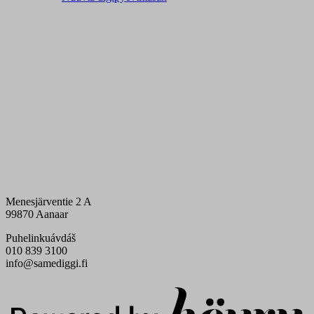
Menesjärventie 2 A
99870 Aanaar
Puhelinkuávdáš
010 839 3100
info@samediggi.fi
Digi- ja mainostoimisto Höyry Rovaniemi ja Oulu