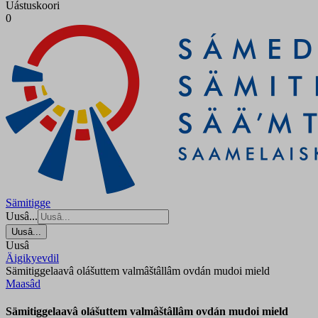
Uástuskoori
0
Sämitigge
Uusâ...
Uusâ...
Uusâ
Äigikyevdil
Sämitiggelaavâ olášuttem valmâštâllâm ovdán mudoi mield
Maasâd
Sämitiggelaavâ olášuttem valmâštâllâm ovdán mudoi mield