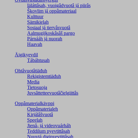
Iäláttâsah, vuoigâdvuotâ já piirâs
Škovlim já oppâmateriaal
Kulttuur
Sämikielah
Sosiaal já tiervâsvuotâ
Aalmugijkoskâsâš pargo
Párnááh já nuorah
Haavah
Äigikyevdil
Tábáhtusah
Ohtâvuotâtiäđuh
Rekigistemtiäđuh
Media
Tietosuoja
Juvsâttetteevuotâčielgiittâs
Oppâmaterialkävppi
Oppâmaterialeh
Kirjálâšvuotâ
Speelah
Jienâ- já videovuárháh
Teddilum pyevtittâsah
Nuuvtá digipyevtittâsah