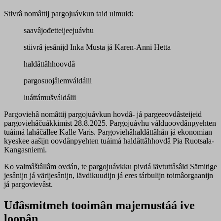
Stivrâ nomâttij pargojuávkun taid ulmuid:
saavâjođetteijeejuávhu
stiivrâ jesânijd Inka Musta já Karen-Anni Hetta
haldâttâhhoovdâ
pargosuojâlemváldálii
luáttámušváldálii
Pargoviehâ nomâttij pargojuávkun hovdâ- já pargeeovdâsteijeid
pargoviehâčuákkimist 28.8.2025. Pargojuávhu válduoovdânpyehten
tuáimá lahâčällee Kalle Varis. Pargoviehâhaldâttâhân já ekonomian
kyeskee aašijn oovdânpyehten tuáimá haldâttâhhovdâ Pia Ruotsala-
Kangasniemi.
Ko valmâštâllâm ovdán, te pargojuávkku pivdá iävtuttâsâid Sämitige
jesânijn já värijesânijn, lävdikuudijn já eres tárbulijn toimâorgaanijn
já pargovievâst.
Uđâsmitmeh tooimân majemustáá ive
loopân