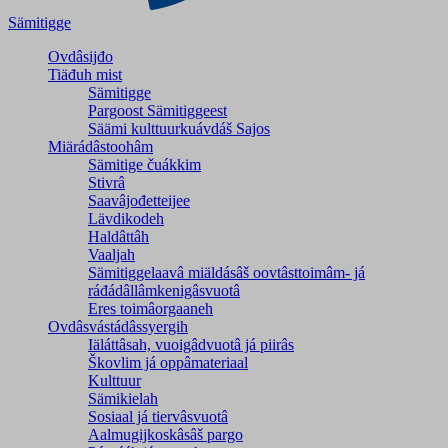
Sämitigge
Ovdâsijđo
Tiäđuh mist
Sämitigge
Pargoost Sämitiggeest
Säämi kulttuurkuávdáš Sajos
Miärádâstoohâm
Sämitige čuákkim
Stivrâ
Saavâjođetteijee
Lävdikodeh
Haldâttâh
Vaaljah
Sämitiggelaavâ miäldásâš oovtâsttoimâm- já
ráđádâllâmkenigâsvuotâ
Eres toimâorgaaneh
Ovdâsvástádâssyergih
Iäláttâsah, vuoigâdvuotâ já piirâs
Škovlim já oppâmateriaal
Kulttuur
Sämikielah
Sosiaal já tiervâsvuotâ
Aalmugijkoskâsâš pargo