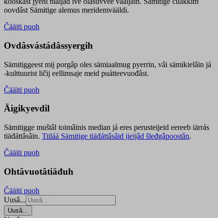
kooskâst jyehi niäljád ive olášuvvee vaaljâin. Sämitige čuákkim
oovdâst Sämitige alemus meridemvääldi.
Čääiti puoh
Ovdâsvástádâssyergih
Sämitiggeest mij porgâp oles sämiaalmug pyerrin, vâi sämikielâin já
-kulttuurist ličij eellimsaje meid puátteevuođâst.
Čääiti puoh
Äigikyevdil
Sämitigge muštâl toimâinis median já eres perusteijeid eereeb iärrás
tiäđáttâsâin.
Tiiláá Sämitige tiäđáttâsâid jieijâd šleđgâpoostân
.
Čääiti puoh
Ohtâvuotâtiäđuh
Čääiti puoh
Uusâ...
Uusâ...