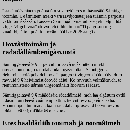
Laavâ uđâsmittem puáhtá fárustis meid eres nubástusâid Sämitige
tooimân. Uđâsmittem mield värisaavâjođetteijeeh tuáimih pargostis
váldutoimâsâžžân. Lasseen Sämitiigán vuáđuduvvojeh nelji uđđâ
virge. Virgeh vuáđuduvvojeh tuhhiittum uđđâ pargo-oornig
vuáđuld, já toh puátih uuccâmnáál ive 2026 aalgâst.
Oovtâsttoimâm já
ráđádâllâmkenigâsvuotâ
Sämitiggelaavâ 9 § lii peividum laavâ uđâsmittem mield
oovtâsttoimâm- já ráđádâllâmkenigâsvuottân. Sämitigge já
riehtiministeriö peivideh oovtâstpargoost virgeomâháid uáivildum
ravvuid 9 § heiviitmist čoovčâ ääigi. Ko ravvuuh valmâštuveh, te
riehtiministeriö uárnee virgeomâháid škovlim fáádást.
Sämitiggelaavâ 9 § miäldásáid ráđádâlmáid, moh láá algâttum ovdil
uđâsmittum laavâ vuáimánpuáttim, heiviittuvvoo puáris laahâ.
Vuáimánpuáttim maŋa álgám ráđádâllâmprosesáid heiviittuvvoo
uđđâ laavâ 9 § miäldásâš olesvuotâ.
Eres haaldâtliih tooimah já noomâtmeh