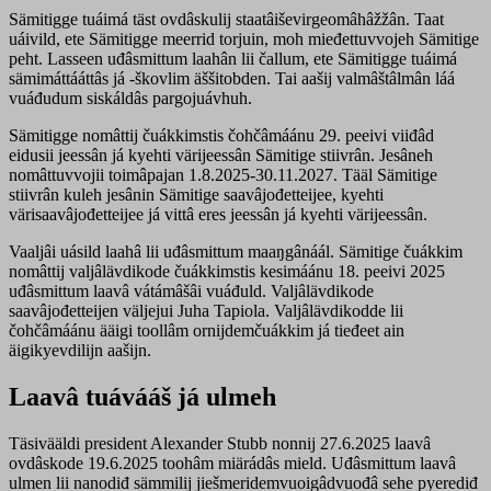
Sämitigge tuáimá täst ovdâskulij staatâiševirgeomâhâžžân. Taat
uáivild, ete Sämitigge meerrid torjuin, moh mieđettuvvojeh Sämitige
peht. Lasseen uđâsmittum laahân lii čallum, ete Sämitigge tuáimá
sämimáttááttâs já -škovlim äššitobden. Tai aašij valmâštâlmân láá
vuáđudum siskáldâs pargojuávhuh.
Sämitigge nomâttij čuákkimstis čohčâmáánu 29. peeivi viiđâd
eidusii jeessân já kyehti värijeessân Sämitige stiivrân. Jesâneh
nomâttuvvojii toimâpajan 1.8.2025-30.11.2027. Tääl Sämitige
stiivrân kuleh jesânin Sämitige saavâjođetteijee, kyehti
värisaavâjođetteijee já vittâ eres jeessân já kyehti värijeessân.
Vaaljâi uásild laahâ lii uđâsmittum maaŋgânáál. Sämitige čuákkim
nomâttij valjâlävdikode čuákkimstis kesimáánu 18. peeivi 2025
uđâsmittum laavâ vátámâšâi vuáđuld. Valjâlävdikode
saavâjođetteijen väljejui Juha Tapiola. Valjâlävdikodde lii
čohčâmáánu ääigi toollâm ornijdemčuákkim já tieđeet ain
äigikyevdilijn aašijn.
Laavâ tuávááš já ulmeh
Täsivääldi president Alexander Stubb nonnij 27.6.2025 laavâ
ovdâskode 19.6.2025 toohâm miärádâs mield.
Uđâsmittum laavâ
ulmen lii nanodiđ sämmilij jiešmeridemvuoigâdvuođâ sehe pyerediđ