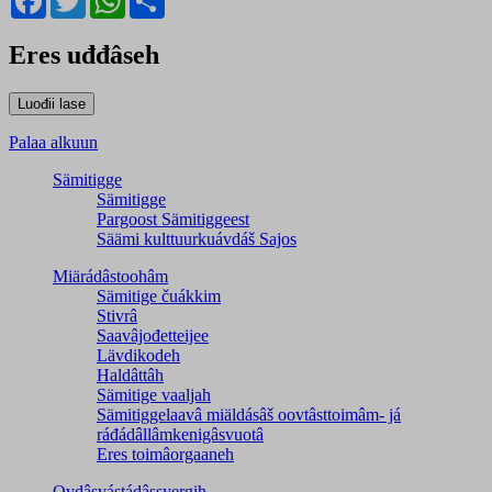
Eres uđđâseh
Palaa alkuun
Sämitigge
Sämitigge
Pargoost Sämitiggeest
Säämi kulttuurkuávdáš Sajos
Miärádâstoohâm
Sämitige čuákkim
Stivrâ
Saavâjođetteijee
Lävdikodeh
Haldâttâh
Sämitige vaaljah
Sämitiggelaavâ miäldásâš oovtâsttoimâm- já
ráđádâllâmkenigâsvuotâ
Eres toimâorgaaneh
Ovdâsvástádâssyergih