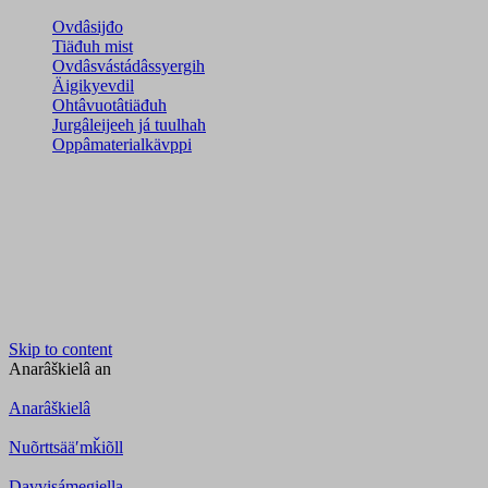
Ovdâsijđo
Tiäđuh mist
Ovdâsvástádâssyergih
Äigikyevdil
Ohtâvuotâtiäđuh
Jurgâleijeeh já tuulhah
Oppâmaterialkävppi
Skip to content
Anarâškielâ
an
Anarâškielâ
Nuõrttsääʹmǩiõll
Davvisámegiella