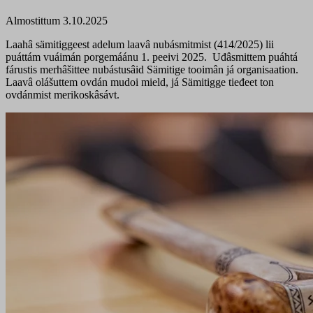
Almostittum 3.10.2025
Laahâ sämitiggeest adelum laavâ nubásmitmist (414/2025) lii
puáttám vuáimán porgemáánu 1. peeivi 2025. Uđâsmittem
puáhtá
fárustis merhâšittee nubástusâid Sämitige tooimân já organisaation.
Laavâ olášuttem ovdán mudoi mield, já Sämitigge tieđeet ton
ovdánmist merikoskâsávt.