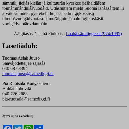
sämmilij jieijâs kielân já kulttuurân kyeskee jiešhaldâšem
toimâmmáhđulâšvuođâid.
Uđâsmittem mield Suomâ lahâasâttem lii
arvâlusâi mield pyerebeht linjáást aalmugijkoskâsij
olmoošvuoigâdvuotâsopâmušâiguin já aalmugijkoskâsii
vuoigâdvuotâovdánmáin.
Ääigitásásâš laahâ Finlexist.
Laahâ sämitiggeest (974/1995)
Lasetiäđuh:
Tuomas Aslak Juuso
Saavâjođetteijee sajasâš
040 687 3394
tuomas.juuso@samediggi.fi
Pia Ruotsala-Kangasniemi
Haldâttâhhovdâ
040 726 2688
pia-ruotsala@samediggi.fi
Jyevi siijđo ovdâskulij
Facebook
Twitter
WhatsApp
Share