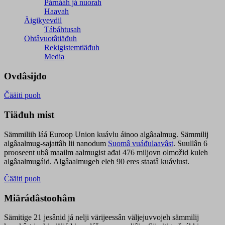
Párnááh já nuorah
Haavah
Äigikyevdil
Tábáhtusah
Ohtâvuotâtiäđuh
Rekigistemtiäđuh
Media
Ovdâsijđo
Čääiti puoh
Tiäđuh mist
Sämmiliih láá Euroop Union kuávlu áinoo algâaalmug. Sämmilij
algâaalmug-sajattâh lii nanodum
Suomâ vuáđulaavâst
. Suullân 6
prooseent ubâ maailm aalmugist ađai 476 miljovn olmožid kuleh
algâaalmugáid. Algâaalmugeh eleh 90 eres staatâ kuávlust.
Čääiti puoh
Miärádâstoohâm
Sämitige 21 jesânid já nelji värijeessân väljejuvvojeh sämmilij