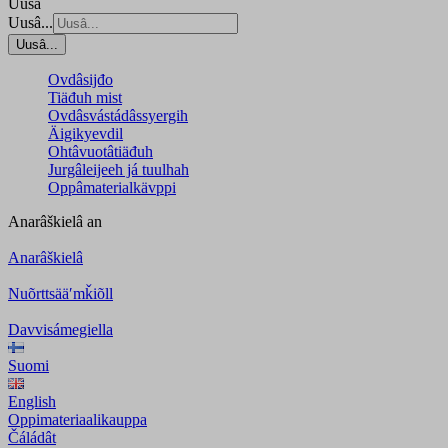
Uusâ
Uusâ...
Uusâ...
Ovdâsijđo
Tiäđuh mist
Ovdâsvástádâssyergih
Äigikyevdil
Ohtâvuotâtiäđuh
Jurgâleijeeh já tuulhah
Oppâmaterialkävppi
Anarâškielâ
an
Anarâškielâ
Nuõrttsääʹmǩiõll
Davvisámegiella
Suomi
English
Oppimateriaalikauppa
Čáládât