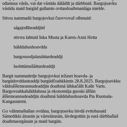
ođastusa várás, vai dat vástida dáládili ja dárbbuid. Bargojoavku
vástida maid bargiid gullamis ovttasdoaibmanlága mielde.
Stivra nammadii bargojovkui čuovvovaš olbmuid:
ságajođiheaddjiid
stivrra lahtuid Inka Musta ja Karen-Anni Hetta
hálddahushoavdda
bargosuodjalanáittardeaddji
luohttámušáittardeaddji
Bargit nammadedje bargojovkui iežaset hoavda- ja
bargiidovddasteaddji bargiidčoahkkimis 28.8.2025. Bargojoavkku
váldoáššemeannudeaddjin doaibmá láhkačálli Kalle Varis.
Bargoveahkahálddahusa ja ekonomiija guoski áššiin
áššemeannudeaddjin doaibmá hálddahushoavda Pia Ruotsala-
Kangasniemi.
Go válmmaštallan ovdána, bargojoavku bivdá evttohusaid
Sámedikki áirasiin ja várreáirasiin, lávdegottiin ja eará dárbbašlaš
doaibmaorgánain ja maid bargiin.