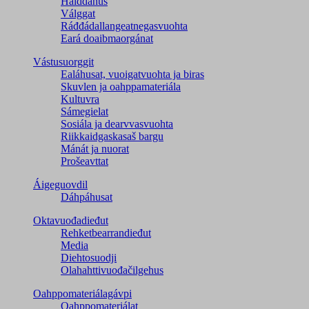
Hálddahus
Válggat
Ráđđádallangeatnegas­vuohta
Eará doaibmaorgánat
Vástusuorggit
Ealáhusat, vuoigatvuohta ja biras
Skuvlen ja oahppamateriála
Kultuvra
Sámegielat
Sosiála ja dearvvasvuohta
Riikkaidgaskasaš bargu
Mánát ja nuorat
Prošeavttat
Áigeguovdil
Dáhpáhusat
Oktavuođadieđut
Rehketbearrandieđut
Media
Diehtosuodji
Olahahttivuođačilgehus
Oahppomateriálagávpi
Oahppomateriálat