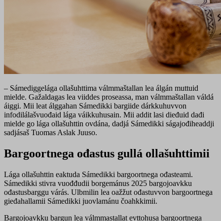
– Sámediggelága ollašuhttima válmmaštallan lea álgán muttuid
mielde. Gažaldagas lea viiddes proseassa, man válmmaštallan váldá
áiggi. Mii leat álggahan Sámedikki bargiide dárkkuhuvvon
infodilálašvuođaid lága váikkuhusain. Mii addit lasi dieđuid dađi
mielde go lága ollašuhttin ovdána, dadjá Sámedikki ságajođiheaddji
sadjásaš Tuomas Aslak Juuso.
Bargoortnega ođastus gullá ollašuhttimii
Lága ollašuhttin eaktuda Sámedikki bargoortnega ođasteami.
Sámedikki stivra vuođđudii borgemánus 2025 bargojoavkku
ođastusbarggu várás. Ulbmilin lea oažžut ođastuvvon bargoortnega
gieđahallamii Sámedikki juovlamánu čoahkkimii.
Bargojoavkku bargun lea válmmastallat evttohusa bargoortnega