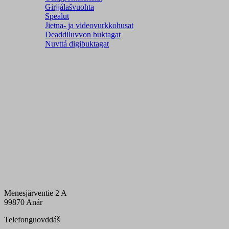
Girjjálašvuohta
Spealut
Jietna- ja videovurkkohusat
Deaddiluvvon buktagat
Nuvttá digibuktagat
Menesjärventie 2 A
99870 Anár
Telefonguovddáš