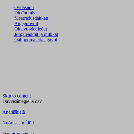
Ovdasiidu
Dieđut mis
Mearrádusdahkan
Áigeguovdil
Oktavuođadieđut
Jorgaleaddjit ja dulkkat
Oahppomateriálagávpi
Skip to content
Davvisámegiella
dav
Anarâškielâ
Nuõrttsääʹmǩiõll
Davvisámegiella