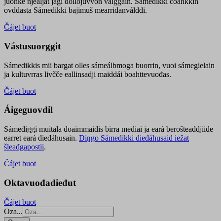
juohke njealját jagi dollojuvvon válggain. Sámedikki čoahkkin
ovddasta Sámedikki bajimuš mearridanválddi.
Čájet buot
Vástusuorggit
Sámedikkis mii bargat olles sámeálbmoga buorrin, vuoi sámegielain
ja kultuvrras livčče eallinsadji maiddái boahttevuođas.
Čájet buot
Áigeguovdil
Sámediggi muitala doaimmaidis birra mediai ja eará berošteaddjiide
earret eará dieđáhusain.
Diŋgo Sámedikki dieđáhusaid iežat
šleađgapostii
.
Čájet buot
Oktavuođadieđut
Čájet buot
Oza...