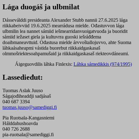
Lága duogáš ja ulbmilat
Dásseválddi presideanta Alexander Stubb nannii 27.6.2025 lága
riikkabeivviid 19.6.2025 mearrádusa mielde.
Ođastuvvon lága
ulbmilin lea nannet sámiid iešmearridanvuoigatvuođa ja buoridit
sámiid iežaset giela ja kultuvrra guoski iešráđđema
doaibmaneavttuid.
Ođastusa mielde árvvoštallojuvvo, ahte Suoma
láhkaásaheapmi vástida buorebut riikkaidgaskasaš
olmmošriektesoahpamušaid ja riikkaidgaskasaš riekteovdáneami.
Áigeguovdilis láhka Finlexis:
Láhka sámedikkis (974/1995)
Lassedieđut:
Tuomas Aslak Juuso
Ságajođiheaddji sadjásaš
040 687 3394
tuomas.juuso@samediggi.fi
Pia Ruotsala-Kangasniemi
Hálddahushoavda
040 726 2688
pia-ruotsala@samediggi.fi