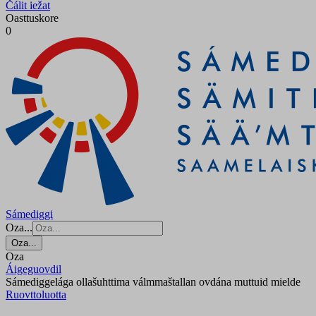
Čálit iežat
Oasttuskore
0
Sámediggi
Oza...
Oza...
Oza
Áigeguovdil
Sámediggelága ollašuhttima válmmaštallan ovdána muttuid mielde
Ruovttoluotta