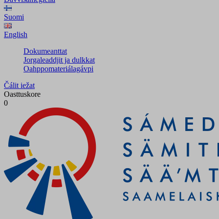
Suomi
English
Dokumeanttat
Jorgaleaddjit ja dulkkat
Oahppomateriálagávpi
Čálit iežat
Oasttuskore
0