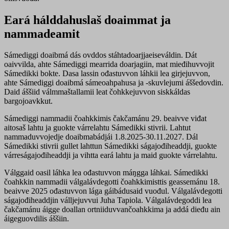
Eará hálddahuslaš doaimmat ja
nammadeamit
Sámediggi doaibmá dás ovddos stáhtadoarjjaeiseváldin. Dát
oaivvilda, ahte Sámediggi mearrida doarjagiin, mat mieđihuvvojit
Sámedikki bokte. Dasa lassin ođastuvvon láhkii lea girjejuvvon,
ahte Sámediggi doaibmá sámeoahpahusa ja -skuvlejumi áššedovdin.
Daid áššiid válmmaštallamii leat čohkkejuvvon siskkáldas
bargojoavkkut.
Sámediggi nammadii čoahkkimis čakčamánu 29. beaivve viđat
aitosaš lahtu ja guokte várrelahtu Sámedikki stivrii. Lahtut
nammaduvvojedje doaibmabádjái 1.8.2025-30.11.2027. Dál
Sámedikki stivrii gullet lahttun Sámedikki ságajođiheaddji, guokte
várreságajođiheaddji ja vihtta eará lahtu ja maid guokte várrelahtu.
Válggaid oasil láhka lea ođastuvvon máŋgga láhkai. Sámedikki
čoahkkin nammadii válgalávdegotti čoahkkimisttis geassemánu 18.
beaivve 2025 ođastuvvon lága gáibádusaid vuođul. Válgalávdegotti
ságajođiheaddjin válljejuvvui Juha Tapiola. Válgalávdegoddi lea
čakčamánu áigge doallan ortniiduvvančoahkkima ja addá dieđu ain
áigeguovdilis áššiin.