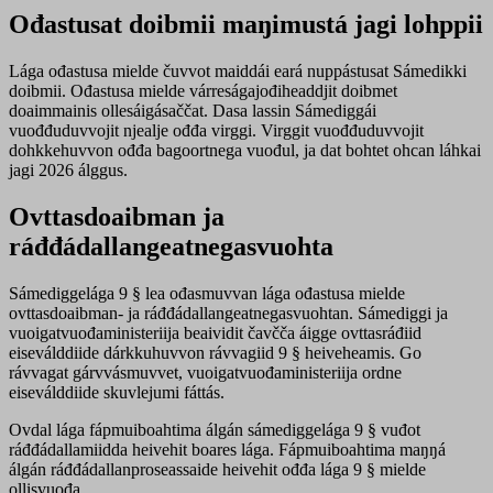
Ođastusat doibmii maŋimustá jagi lohppii
Lága ođastusa mielde čuvvot maiddái eará nuppástusat Sámedikki
doibmii. Ođastusa mielde várreságajođiheaddjit doibmet
doaimmainis ollesáigásaččat. Dasa lassin Sámediggái
vuođđuduvvojit njealje ođđa virggi. Virggit vuođđuduvvojit
dohkkehuvvon ođđa bagoortnega vuođul, ja dat bohtet ohcan láhkai
jagi 2026 álggus.
Ovttasdoaibman ja
ráđđádallangeatnegasvuohta
Sámediggelága 9 § lea ođasmuvvan lága ođastusa mielde
ovttasdoaibman- ja ráđđádallangeatnegasvuohtan. Sámediggi ja
vuoigatvuođaministeriija beaividit čavčča áigge ovttasráđiid
eiseválddiide dárkkuhuvvon rávvagiid 9 § heiveheamis. Go
rávvagat gárvvásmuvvet, vuoigatvuođaministeriija ordne
eiseválddiide skuvlejumi fáttás.
Ovdal lága fápmuiboahtima álgán sámediggelága 9 § vuđot
ráđđádallamiidda heivehit boares lága. Fápmuiboahtima maŋŋá
álgán ráđđádallanproseassaide heivehit ođđa lága 9 § mielde
ollisvuođa.