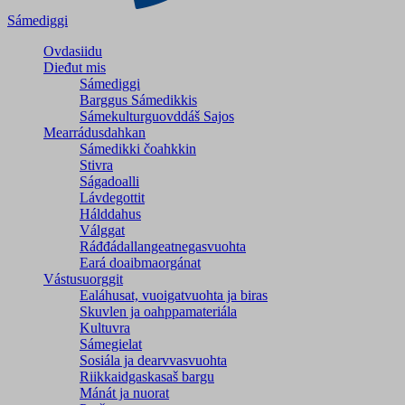
Sámediggi
Ovdasiidu
Dieđut mis
Sámediggi
Barggus Sámedikkis
Sámekulturguovddáš Sajos
Mearrádusdahkan
Sámedikki čoahkkin
Stivra
Ságadoalli
Lávdegottit
Hálddahus
Válggat
Ráđđádallangeatnegas­vuohta
Eará doaibmaorgánat
Vástusuorggit
Ealáhusat, vuoigatvuohta ja biras
Skuvlen ja oahppamateriála
Kultuvra
Sámegielat
Sosiála ja dearvvasvuohta
Riikkaidgaskasaš bargu
Mánát ja nuorat