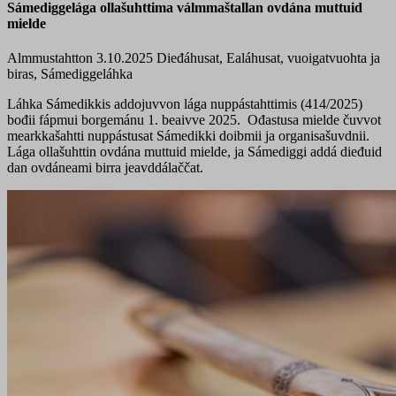
Sámediggelága ollašuhttima válmmaštallan ovdána muttuid
mielde
Almmustahtton 3.10.2025
Dieđáhusat, Ealáhusat, vuoigatvuohta ja
biras, Sámediggeláhka
Láhka Sámedikkis addojuvvon lága nuppástahttimis (414/2025)
bođii fápmui borgemánu 1. beaivve 2025. Ođastusa mielde čuvvot
mearkkašahtti nuppástusat Sámedikki doibmii ja organisašuvdnii.
Lága ollašuhttin ovdána muttuid mielde, ja Sámediggi addá dieđuid
dan ovdáneami birra jeavddálaččat.