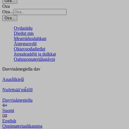
Oza...
Oza
Oza...
Oza...
Ovdasiidu
Dieđut mis
Mearrádusdahkan
Áigeguovdil
Oktavuođadieđut
Jorgaleaddjit ja dulkkat
Oahppomateriálagávpi
Davvisámegiella
dav
Anarâškielâ
Nuõrttsääʹmǩiõll
Davvisámegiella
Suomi
English
Oppimateriaalikauppa