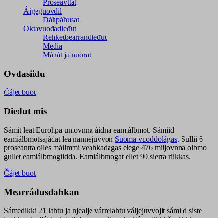
Prošeavttat
Áigeguovdil
Dáhpáhusat
Oktavuođadieđut
Rehketbearrandieđut
Media
Mánát ja nuorat
Ovdasiidu
Čájet buot
Dieđut mis
Sámit leat Eurohpa uniovnna áidna eamiálbmot. Sámiid
eamiálbmotsajádat lea nannejuvvon
Suoma vuođđolágas
. Sullii 6
proseantta olles máilmmi veahkadagas elege 476 miljovnna olbmo
gullet eamiálbmogiidda. Eamiálbmogat ellet 90 sierra riikkas.
Čájet buot
Mearrádusdahkan
Sámedikki 21 lahtu ja njealje várrelahtu váljejuvvojit sámiid siste