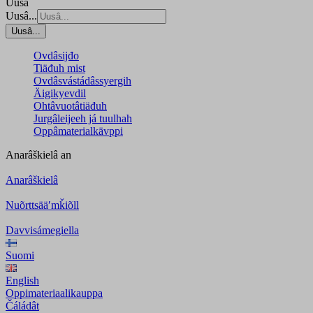
Uusâ
Uusâ...
Uusâ...
Ovdâsijđo
Tiäđuh mist
Ovdâsvástádâssyergih
Äigikyevdil
Ohtâvuotâtiäđuh
Jurgâleijeeh já tuulhah
Oppâmaterialkävppi
Anarâškielâ
an
Anarâškielâ
Nuõrttsääʹmǩiõll
Davvisámegiella
Suomi
English
Oppimateriaalikauppa
Čáládât