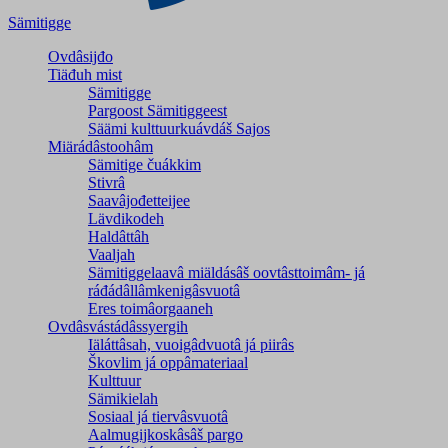
Sämitigge
Ovdâsijđo
Tiäđuh mist
Sämitigge
Pargoost Sämitiggeest
Säämi kulttuurkuávdáš Sajos
Miärádâstoohâm
Sämitige čuákkim
Stivrâ
Saavâjođetteijee
Lävdikodeh
Haldâttâh
Vaaljah
Sämitiggelaavâ miäldásâš oovtâsttoimâm- já
ráđádâllâmkenigâsvuotâ
Eres toimâorgaaneh
Ovdâsvástádâssyergih
Iäláttâsah, vuoigâdvuotâ já piirâs
Škovlim já oppâmateriaal
Kulttuur
Sämikielah
Sosiaal já tiervâsvuotâ
Aalmugijkoskâsâš pargo