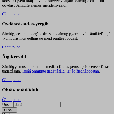
kooskâst jyehi niäljád ive olášuvvee vaaljâin. Sämitige čuákkim
oovdâst Sämitige alemus meridemvääldi.
Čääiti puoh
Ovdâsvástádâssyergih
Sämitiggeest mij porgâp oles sämiaalmug pyerrin, vâi sämikielâin já
-kulttuurist ličij eellimsaje meid puátteevuođâst.
Čääiti puoh
Äigikyevdil
Sämitigge muštâl toimâinis median já eres perusteijeid eereeb iärrás
tiäđáttâsâin.
Tiiláá Sämitige tiäđáttâsâid jieijâd šleđgâpoostân
.
Čääiti puoh
Ohtâvuotâtiäđuh
Čääiti puoh
Uusâ...
Uusâ...