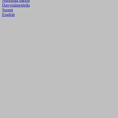
Nuõrttsääʹmǩiõll
Davvisámegiella
Suomi
English