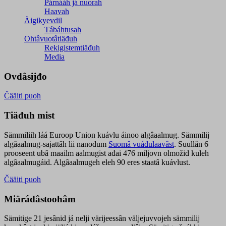
Párnááh já nuorah
Haavah
Äigikyevdil
Tábáhtusah
Ohtâvuotâtiäđuh
Rekigistemtiäđuh
Media
Ovdâsijđo
Čääiti puoh
Tiäđuh mist
Sämmiliih láá Euroop Union kuávlu áinoo algâaalmug. Sämmilij
algâaalmug-sajattâh lii nanodum
Suomâ vuáđulaavâst
. Suullân 6
prooseent ubâ maailm aalmugist ađai 476 miljovn olmožid kuleh
algâaalmugáid. Algâaalmugeh eleh 90 eres staatâ kuávlust.
Čääiti puoh
Miärádâstoohâm
Sämitige 21 jesânid já nelji värijeessân väljejuvvojeh sämmilij