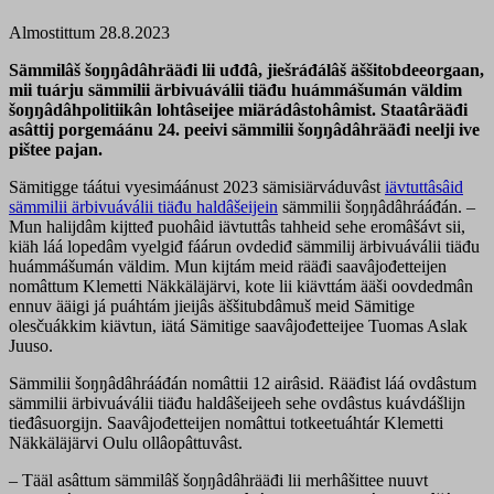
Almostittum 28.8.2023
Sämmilâš šoŋŋâdâhrääđi lii uđđâ, jiešráđálâš äššitobdeeorgaan,
mii tuárju sämmilii ärbivuáválii tiäđu huámmášumán väldim
šoŋŋâdâhpolitiikân lohtâseijee miärádâstohâmist. Staatârääđi
asâttij porgemáánu 24. peeivi sämmilii šoŋŋâdâhrääđi neelji ive
pištee pajan.
Sämitigge táátui vyesimáánust 2023 sämisiärváduvâst
iävtuttâsâid
sämmilii ärbivuáválii tiäđu haldâšeijein
sämmilii šoŋŋâdâhrááđán. –
Mun halijdâm kijtteđ puohâid iävtuttâs tahheid sehe eromâšávt sii,
kiäh láá lopedâm vyelgiđ fáárun ovdediđ sämmilij ärbivuáválii tiäđu
huámmášumán väldim. Mun kijtám meid rääđi saavâjođetteijen
nomâttum Klemetti Näkkäläjärvi, kote lii kiävttám ääši oovdedmân
ennuv ääigi já puáhtám jieijâs äššitubdâmuš meid Sämitige
olesčuákkim kiävtun, iätá Sämitige saavâjođetteijee Tuomas Aslak
Juuso.
Sämmilii šoŋŋâdâhrááđán nomâttii 12 airâsid. Rääđist láá ovdâstum
sämmilii ärbivuáválii tiäđu haldâšeijeeh sehe ovdâstus kuávdášlijn
tieđâsuorgijn. Saavâjođetteijen nomâttui totkeetuáhtár Klemetti
Näkkäläjärvi Oulu ollâopâttuvâst.
– Tääl asâttum sämmilâš šoŋŋâdâhrääđi lii merhâšittee nuuvt