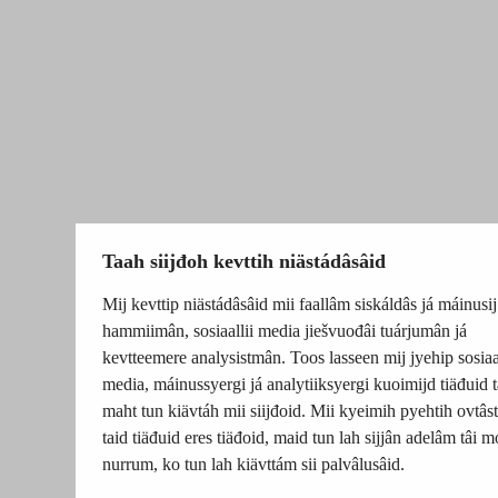
Taah siijđoh kevttih niästádâsâid
Mij kevttip niästádâsâid mii faallâm siskáldâs já máinusij
hammiimân, sosiaallii media jiešvuođâi tuárjumân já
kevtteemere analysistmân. Toos lasseen mij jyehip sosiaal
media, máinussyergi já analytiiksyergi kuoimijd tiäđuid t
maht tun kiävtáh mii siijđoid. Mii kyeimih pyehtih ovtâsti
taid tiäđuid eres tiäđoid, maid tun lah sijjân adelâm tâi m
nurrum, ko tun lah kiävttám sii palvâlusâid.