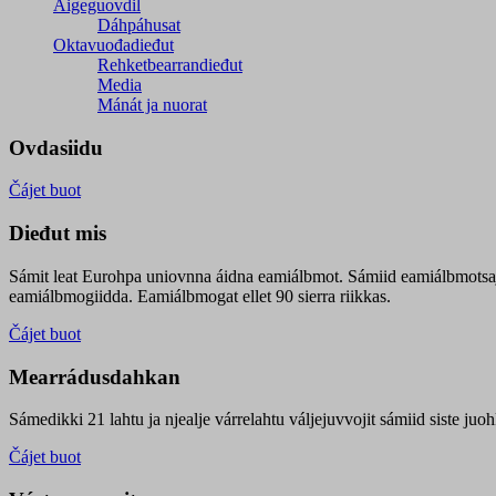
Áigeguovdil
Dáhpáhusat
Oktavuođadieđut
Rehketbearrandieđut
Media
Mánát ja nuorat
Ovdasiidu
Čájet buot
Dieđut mis
Sámit leat Eurohpa uniovnna áidna eamiálbmot. Sámiid eamiálbmotsa
eamiálbmogiidda. Eamiálbmogat ellet 90 sierra riikkas.
Čájet buot
Mearrádusdahkan
Sámedikki 21 lahtu ja njealje várrelahtu váljejuvvojit sámiid siste j
Čájet buot