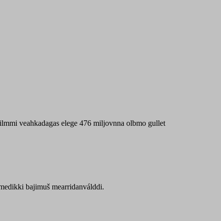
 máilmmi veahkadagas elege 476 miljovnna olbmo gullet
Sámedikki bajimuš mearridanválddi.