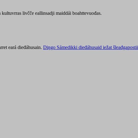
kultuvrras livčče eallinsadji maiddái boahttevuođas.
rret eará dieđáhusain.
Diŋgo Sámedikki dieđáhusaid iežat šleađgapostii