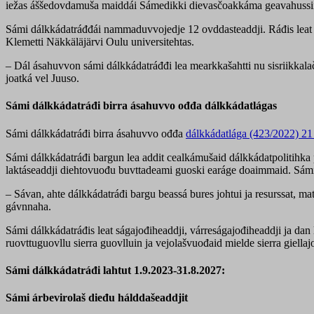
iežas áššedovdamuša maiddái Sámedikki dievasčoakkáma geavahussii
Sámi dálkkádatráđđái nammaduvvojedje 12 ovddasteaddji. Ráđis leat m
Klemetti Näkkäläjärvi Oulu universitehtas.
– Dál ásahuvvon sámi dálkkádatráđđi lea mearkkašahtti nu sisriikkalač
joatká vel Juuso.
Sámi dálkkádatráđi birra ásahuvvo ođđa dálkkádatlágas
Sámi dálkkádatráđi birra ásahuvvo ođđa
dálkkádatlága (423/2022) 21
Sámi dálkkádatráđi bargun lea addit cealkámušaid dálkkádatpolitihka 
laktáseaddji diehtovuođu buvttadeami guoski earáge doaimmaid. Sámi 
– Sávan, ahte dálkkádatráđi bargu beassá bures johtui ja resurssat, m
gávnnaha.
Sámi dálkkádatráđis leat ságajođiheaddji, várreságajođiheaddji ja dan 
ruovttuguovllu sierra guovlluin ja vejolašvuođaid mielde sierra giella
Sámi dálkkádatráđi lahtut 1.9.2023-31.8.2027:
Sámi árbevirolaš dieđu hálddašeaddjit