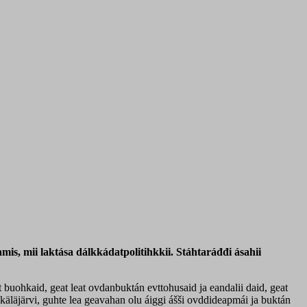
s, mii laktása dálkkádatpolitihkkii. Stáhtaráđđi ásahii
t buohkaid, geat leat ovdanbuktán evttohusaid ja eandalii daid, geat
käläjärvi, guhte lea geavahan olu áiggi ášši ovddideapmái ja buktán