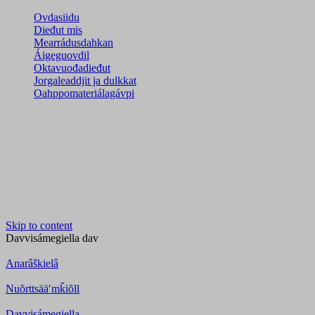
Ovdasiidu
Dieđut mis
Mearrádusdahkan
Áigeguovdil
Oktavuođadieđut
Jorgaleaddjit ja dulkkat
Oahppomateriálagávpi
Skip to content
Davvisámegiella
dav
Anarâškielâ
Nuõrttsääʹmǩiõll
Davvisámegiella