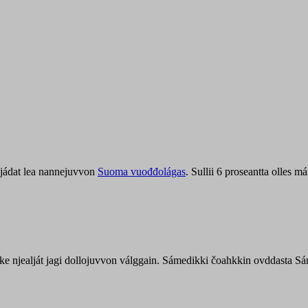
jádat lea nannejuvvon
Suoma vuođđolágas
. Sullii 6 proseantta olles
uohke njealját jagi dollojuvvon válggain. Sámedikki čoahkkin ovddasta 