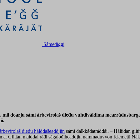
Sámediggi
mii doarju sámi árbevirolaš dieđu vuhtiiváldima mearrádusbargami
ii.
árbevirolaš dieđu hálddašeaddjiin
sámi dálkkádatráđđái. – Háliidan giiti
áldima. Giittán maiddái ráđi ságajođiheaddjin nammaduvvon Klemetti Näk