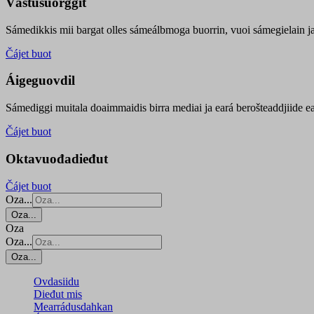
Vástusuorggit
Sámedikkis mii bargat olles sámeálbmoga buorrin, vuoi sámegielain ja 
Čájet buot
Áigeguovdil
Sámediggi muitala doaimmaidis birra mediai ja eará berošteaddjiide ea
Čájet buot
Oktavuođadieđut
Čájet buot
Oza...
Oza...
Oza
Oza...
Oza...
Ovdasiidu
Dieđut mis
Mearrádusdahkan