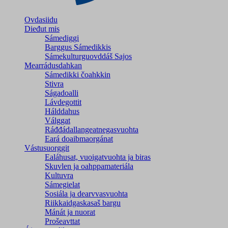
Ovdasiidu
Dieđut mis
Sámediggi
Barggus Sámedikkis
Sámekulturguovddáš Sajos
Mearrádusdahkan
Sámedikki čoahkkin
Stivra
Ságadoalli
Lávdegottit
Hálddahus
Válggat
Ráđđádallangeatnegas­vuohta
Eará doaibmaorgánat
Vástusuorggit
Ealáhusat, vuoigatvuohta ja biras
Skuvlen ja oahppamateriála
Kultuvra
Sámegielat
Sosiála ja dearvvasvuohta
Riikkaidgaskasaš bargu
Mánát ja nuorat
Prošeavttat