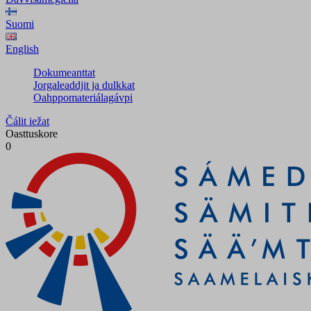
Suomi
English
Dokumeanttat
Jorgaleaddjit ja dulkkat
Oahppomateriálagávpi
Čálit iežat
Oasttuskore
0