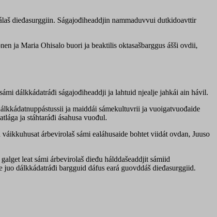
álaš dieđasurggiin. Ságajođiheaddjin nammaduvvui dutkidoavttir
en ja Maria Ohisalo buori ja beaktilis oktasašbarggus ášši ovdii,
sámi dálkkádatráđi ságajođiheaddji ja lahtuid njealje jahkái ain hávil.
dálkkádatnuppástussii ja maiddái sámekultuvrii ja vuoigatvuođaide
lága ja stáhtaráđi ásahusa vuođul.
a váikkuhusat árbevirolaš sámi ealáhusaide bohtet viidát ovdan, Juuso
 galget leat sámi árbevirolaš dieđu hálddašeaddjit sámiid
ehe juo dálkkádatráđi bargguid dáfus eará guovddáš dieđasurggiid.