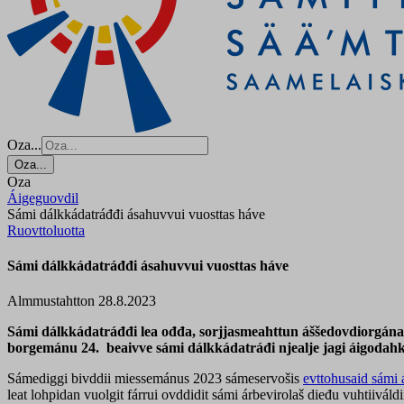
Oza...
Oza...
Oza
Áigeguovdil
Sámi dálkkádatráđđi ásahuvvui vuosttas háve
Ruovttoluotta
Sámi dálkkádatráđđi ásahuvvui vuosttas háve
Almmustahtton 28.8.2023
Sámi dálkkádatráđđi lea ođđa, sorjjasmeahttun áššedovdiorgána, 
borgemánu 24. beaivve sámi dálkkádatráđi njealje jagi áigodahk
Sámediggi bivddii miessemánus 2023 sámeservošis
evttohusaid sámi 
leat lohpidan vuolgit fárrui ovddidit sámi árbevirolaš dieđu vuhtiiv