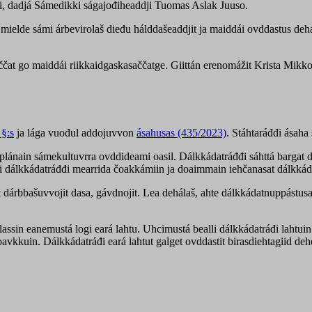
, dadjá Sámedikki ságajođiheaddji Tuomas Aslak Juuso.
ielde sámi árbevirolaš dieđu hálddašeaddjit ja maiddái ovddastus deh
čat go maiddái riikkaidgaskasaččatge. Giittán erenomážit Krista Mikkon
 §:s
ja lága vuođul addojuvvon
ásahusas (435/2023)
. Stáhtaráđđi ásaha 
plánain sámekultuvrra ovddideami oasil. Dálkkádatráđđi sáhttá bargat 
dálkkádatráđđi mearrida čoakkámiin ja doaimmain iehčanasat dálkkádat
at dárbbašuvvojit dasa, gávdnojit. Lea dehálaš, ahte dálkkádatnuppástus
lassin eanemustá logi eará lahtu. Uhcimustá bealli dálkkádatráđi lahtuin
joavkkuin. Dálkkádatráđi eará lahtut galget ovddastit birasdiehtagiid d