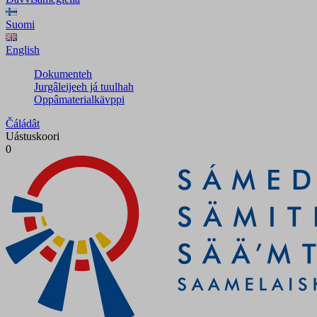
Suomi
English
Dokumenteh
Jurgâleijeeh já tuulhah
Oppâmaterialkävppi
Čáládât
Uástuskoori
0