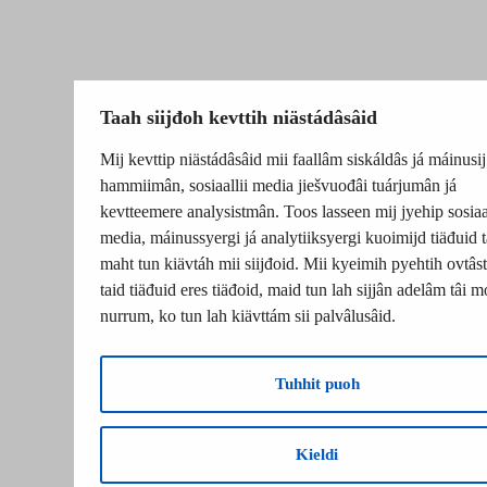
Taah siijđoh kevttih niästádâsâid
Mij kevttip niästádâsâid mii faallâm siskáldâs já máinusij
hammiimân, sosiaallii media jiešvuođâi tuárjumân já
kevtteemere analysistmân. Toos lasseen mij jyehip sosiaal
media, máinussyergi já analytiiksyergi kuoimijd tiäđuid t
maht tun kiävtáh mii siijđoid. Mii kyeimih pyehtih ovtâsti
taid tiäđuid eres tiäđoid, maid tun lah sijjân adelâm tâi m
nurrum, ko tun lah kiävttám sii palvâlusâid.
Tuhhit puoh
Kieldi