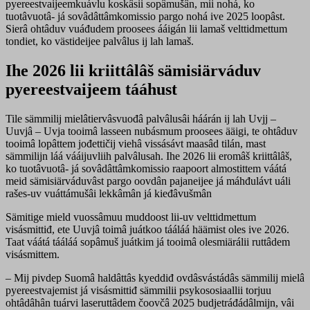
pyereestvaijeemkuávlu koskâsii sopâmušân, mii nohá, ko
tuotâvuotâ- já sovâdâttâmkomissio pargo nohá ive 2025 loopâst.
Sierâ ohtâduv vuáđudem proosees ááigán lii lamaš velttidmettum
tondiet, ko västideijee palvâlus ij lah lamaš.
Ihe 2026 lii kriittâlâš sämisiärváduv
pyereestvaijeem tááhust
Tile sämmilij mielâtiervâsvuođâ palvâlusâi háárán ij lah Uvjj –
Uuvjâ – Uvja tooimâ lasseen nubásmum proosees ääigi, te ohtâduv
tooimâ lopâttem jođettičij viehâ vissásávt maasâd tilán, mast
sämmilijn láá vááijuvliih palvâlusah. Ihe 2026 lii eromâš kriittâlâš,
ko tuotâvuotâ- já sovâdâttâmkomissio raapoort almostittem váátá
meid sämisiärváduvâst pargo oovdân pajaneijee já máhđulávt uáli
rašes-uv vuáttámušâi lekkâmân já kieđâvušmân
Sämitige mield vuossâmuu muddoost lii-uv velttidmettum
visásmittiđ, ete Uuvjâ toimâ juátkoo tááláá häämist oles ive 2026.
Taat váátá tááláá sopâmuš juátkim já tooimâ olesmiärálii ruttâdem
visásmittem.
– Mij pivdep Suomâ haldâttâs kyeddiđ ovdâsvástádâs sämmilij mielâ
pyereestvajemist já visásmittiđ sämmilii psykososiaallii torjuu
ohtâdâhân tuárvi laseruttâdem čoovčâ 2025 budjetráđádâlmijn, vâi