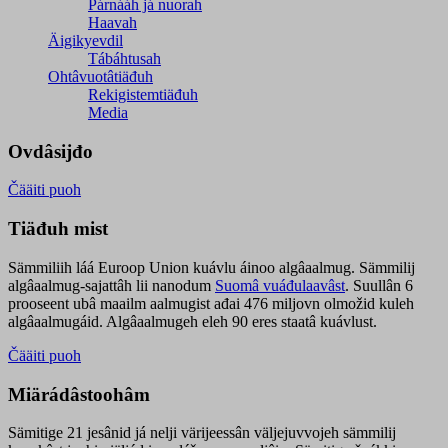
Párnááh já nuorah
Haavah
Äigikyevdil
Tábáhtusah
Ohtâvuotâtiäđuh
Rekigistemtiäđuh
Media
Ovdâsijđo
Čääiti puoh
Tiäđuh mist
Sämmiliih láá Euroop Union kuávlu áinoo algâaalmug. Sämmilij
algâaalmug-sajattâh lii nanodum
Suomâ vuáđulaavâst
. Suullân 6
prooseent ubâ maailm aalmugist ađai 476 miljovn olmožid kuleh
algâaalmugáid. Algâaalmugeh eleh 90 eres staatâ kuávlust.
Čääiti puoh
Miärádâstoohâm
Sämitige 21 jesânid já nelji värijeessân väljejuvvojeh sämmilij