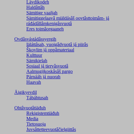
Lävdikodeh
Haldâttâh
Sämitige vaaljah
Sämitiggelaavâ miäldásâš oovtâsttoimâm- já
ráđádâllâmkenigâsvuotâ
Eres toimâorgaaneh
Ovdâsvástádâssyergih
Iäláttâsah, vuoigâdvuotâ já piirâs
Škovlim já oppâmateriaal
Kulttuur
Sämikielah
Sosiaal já tiervâsvuotâ
Aalmugijkoskâsâš pargo
Párnááh já nuorah
Haavah
Äigikyevdil
Tábáhtusah
Ohtâvuotâtiäđuh
Rekigistemtiäđuh
Media
Tietosuoja
Juvsâttetteevuotâčielgiittâs