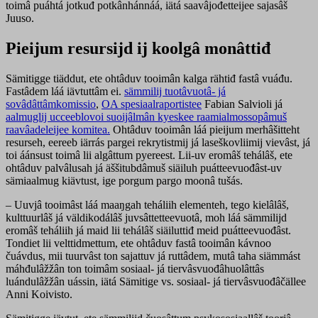
toimâ puáhtá jotkuđ potkânhánnáá, iätá saavâjođetteijee sajasâš
Juuso.
Pieijum resursijd ij koolgâ monâttiđ
Sämitigge tiäddut, ete ohtâduv tooimân kalga rähtiđ fastâ vuáđu.
Fastâdem láá iävtuttâm ei.
sämmilij tuotâvuotâ- já
sovâdâttâmkomissio
,
OA spesiaalraportistee
Fabian Salvioli
já
aalmuglij ucceeblovoi suoijâlmân kyeskee raamialmossopâmuš
raavâadeleijee komitea.
Ohtâduv tooimân láá pieijum merhâšitteht
resurseh, eereeb iärrás pargei rekrytistmij já laseškovliimij vievâst, já
toi áánsust toimâ lii algâttum pyereest. Lii-uv eromâš tehálâš, ete
ohtâduv palvâlusah já äššitubdâmuš siäiluh puátteevuođâst-uv
sämiaalmug kiävtust, ige porgum pargo moonâ tušás.
– Uuvjâ tooimâst láá maaŋgah teháliih elementeh, tego kielâlâš,
kulttuurlâš já väldikodálâš juvsâttetteevuotâ, moh láá sämmilijd
eromâš teháliih já maid lii tehálâš siäiluttiđ meid puátteevuođâst.
Tondiet lii velttidmettum, ete ohtâduv fastâ tooimân kávnoo
čuávdus, mii tuurvâst ton sajattuv já ruttâdem, mutâ taha siämmást
máhđulâžžân ton toimâm sosiaal- já tiervâsvuođâhuolâttâs
luándulâžžân uássin, iätá Sämitige vs. sosiaal- já tiervâsvuođâčällee
Anni Koivisto.