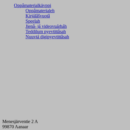
Oppâmaterialkävppi
Oppâmaterialeh
Kirjálâšvuotâ
Speelah
Jienâ- já videovuárháh
Teddilum pyevtittâsah
Nuuvtá digipyevtittâsah
Menesjärventie 2 A
99870 Aanaar