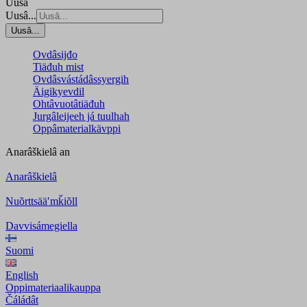
Uusâ
Uusâ...
Uusâ...
Ovdâsijđo
Tiäđuh mist
Ovdâsvástádâssyergih
Äigikyevdil
Ohtâvuotâtiäđuh
Jurgâleijeeh já tuulhah
Oppâmaterialkävppi
Anarâškielâ
an
Anarâškielâ
Nuõrttsääʹmǩiõll
Davvisámegiella
Suomi
English
Oppimateriaalikauppa
Čáládât