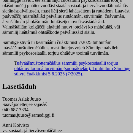
Sämitigge iävtut, ete sämmilijd čuosâttum psykososiaallâš toorjâ
olášuttuuččij puátteevuođâst staatâ sosiaal- já tiervâsvuođâhuolâttâs
sierânâspalvâlussân, mast ličij sierâ lahâasâttem já ruttâdem. Laavâst
puávtáččij miäruštâllâđ palvâlus ruttâdmân, stivriimân, čuávumân,
árvuštâlmân já olášutmân lohtâseijee ovdâsvástádâsâid.
Valmâštâllâm kolgâččij algâttiđ nuuvt jotelávt ko máhđulâš, vâi
sämmilij luáttámuš ohtsâškode palvâlussáid siäilu.
Sämitige stivrâ lii kesimáánu čuákkimist 7/2025 tuhhiittâm
tuáváášmuštottemčáállus, mast linjejuvvojeh Sämitige uáivileh
sämmilii psykososiaallii torjuu ohtâduv tooimâ turviimân.
T
uáváášmuštottemčáálus sämmilii psykososiaallii torjuu
ohtâduv tooimâ turviimân (suomâkielân). Tuhhiittum Sämitige
stiivrâ čuákkimist 5.6.2025 (7/2025).
Lasetiäđuh
Tuomas Aslak Juuso
Saavâjođetteijee sajasâš
040 687 3394
tuomas.juuso@samediggi.fi
Anni Koivisto
vs. sosiaal- já tiervâsvuotâčällee