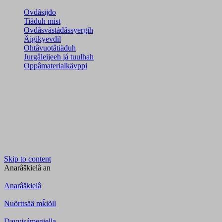
Ovdâsijđo
Tiäđuh mist
Ovdâsvástádâssyergih
Äigikyevdil
Ohtâvuotâtiäđuh
Jurgâleijeeh já tuulhah
Oppâmaterialkävppi
Skip to content
Anarâškielâ
an
Anarâškielâ
Nuõrttsääʹmǩiõll
Davvisámegiella