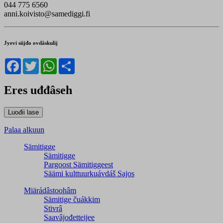
044 775 6560
anni.koivisto@samediggi.fi
Jyevi siijđo ovdâskulij
Facebook
Twitter
WhatsApp
Share
Eres uđđâseh
Palaa alkuun
Sämitigge
Sämitigge
Pargoost Sämitiggeest
Säämi kulttuurkuávdáš Sajos
Miärádâstoohâm
Sämitige čuákkim
Stivrâ
Saavâjođetteijee