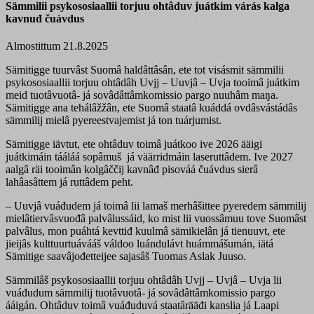
Sämmilii psykososiaallii torjuu ohtâduv juátkim várás kalga
kavnuđ čuávdus
Almostittum 21.8.2025
Sämitigge tuurvâst Suomâ haldâttâsân, ete tot visásmit sämmilii
psykososiaallii torjuu ohtâdâh
Uvjj
– U
u
vjâ –
Uvja
tooimâ juátkim
meid tuotâvuotâ- já sovâdâttâmkomissio pargo nuuhâm maŋa.
Sämitigge ana tehálâžžân, ete Suomâ staatâ kuáddá ovdâsvástádâs
sämmilij mielâ pyereestvajemist já ton tuárjumist.
Sämitigge iävtut, ete ohtâduv toimâ juátkoo ive 2026 ääigi
juátkimáin tááláá sopâmuš já väärridmáin laseruttâdem. Ive 2027
aalgâ räi tooimân kolgâččij kavnâđ pisováá čuávdus sierâ
lahâasâttem já ruttâdem peht.
– Uuvjâ vuáđudem já toimâ lii lamaš merhâšittee pyeredem sämmilij
mielâtiervâsvuođâ palvâlussáid, ko mist lii vuossâmuu tove Suomâst
palvâlus, mon puáhtá kevttiđ kuulmâ sämikielân já tienuuvt, ete
jieijâs kulttuurtuávááš váldoo luándulávt huámmášumán, iätá
Sämitige saavâjođetteijee sajasâš Tuomas Aslak Juuso.
Sämmilâš psykososiaallii torjuu ohtâdâh Uvjj – Uvjâ – Uvja lii
vuáđudum sämmilij tuotâvuotâ- já sovâdâttâmkomissio pargo
ááigán. Ohtâduv toimâ vuáđuduvá staatârääđi kanslia já Laapi