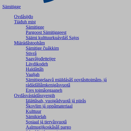
Sämitigge
Ovdâsijđo
Tiäđuh mist
Sämitigge
Pargoost Sämitiggeest
Säämi kulttuurkuávdáš Sajos
Miärádâstoohâm
Sämitige čuákkim
Stivrâ
Saavâjođetteijee
Lävdikodeh
Haldâttâh
Vaaljah
Sämitiggelaavâ miäldásâš oovtâsttoimâm- já
ráđádâllâmkenigâsvuotâ
Eres toimâorgaaneh
Ovdâsvástádâssyergih
Iäláttâsah, vuoigâdvuotâ já piirâs
Škovlim já oppâmateriaal
Kulttuur
Sämikielah
Sosiaal já tiervâsvuotâ
Aalmugijkoskâsâš pargo