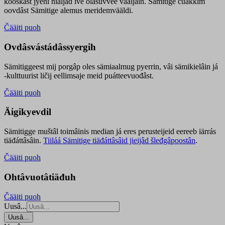
kooskâst jyehi niäljád ive olášuvvee vaaljâin. Sämitige čuákkim
oovdâst Sämitige alemus meridemvääldi.
Čääiti puoh
Ovdâsvástádâssyergih
Sämitiggeest mij porgâp oles sämiaalmug pyerrin, vâi sämikielâin já
-kulttuurist ličij eellimsaje meid puátteevuođâst.
Čääiti puoh
Äigikyevdil
Sämitigge muštâl toimâinis median já eres perusteijeid eereeb iärrás
tiäđáttâsâin.
Tiiláá Sämitige tiäđáttâsâid jieijâd šleđgâpoostân
.
Čääiti puoh
Ohtâvuotâtiäđuh
Čääiti puoh
Uusâ...
Uusâ...