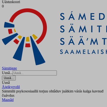
Uástuskoori
0
Sämitigge
Uusâ...
Uusâ...
Uusâ
Äigikyevdil
Sämmilii psykososiaallii torjuu ohtâduv juátkim várás kalga kavnuđ
čuávdus
Maasâd