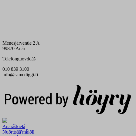
Menesjärventie 2 A
99870 Anár
Telefonguovddáš
010 839 3100
info@samediggi.fi
Digi- ja mainostoimisto Höyry Rovaniemi ja Oulu
Anarâškielâ
Nuõrttsääʹmǩiõll