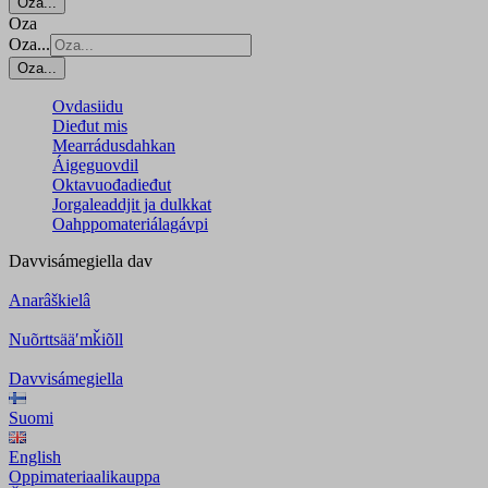
Oza...
Oza
Oza...
Oza...
Ovdasiidu
Dieđut mis
Mearrádusdahkan
Áigeguovdil
Oktavuođadieđut
Jorgaleaddjit ja dulkkat
Oahppomateriálagávpi
Davvisámegiella
dav
Anarâškielâ
Nuõrttsääʹmǩiõll
Davvisámegiella
Suomi
English
Oppimateriaalikauppa