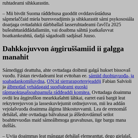
ruhtadeami sihkkarastin.
– Mii bivdit Suoma ráđđehusa guoddit ovddasvástádusa
sápmelaččaid miela buresveadjimis ja sihkkarastit sámi psykososiála
doarjaga ovttadahkii dárbbašlaš lasseruhtadeami čavčča 2025
bušeahttaráđđádallamiin, vai doaibma sáhttá joatkašuvvat
boatkankeahttá, dadjá ságadoalli sadjásaš Juuso.
Dahkkojuvvon áŋgiruššamiid ii galgga
manahit
Sámediggi deattuha, ahte ovttadaga doibmii galgá hukset bissovaš
vuođu. Fástan rievdadeami leat evttohan ee.
sámiid duohtavuođa- ja
soabadankomišuvdna
,
ON:id sierraraporterejeaddji
Fabian Salvioli
ja
álbmotlaš vehádagaid suodjaleami guoski
rápmaoktasašsoahpamuša ráđđeaddi komitea.
Ovttadaga doaimma
ovdii lea áŋgiruššon mearkkašahtti láhkai, earret eará bargit leat
rekryterejuvvon ja lasseskuvlejumit ordnejuvvon, mii lea addán
vejolašvuođa doaimma álgima lihkostuvvamii. Lea de erenomáš
dehálaš, ahte ovttadaga bálvalusat ja áššedovdámuš seilot
boahttevuođas maid sámeálbmoga geavahusas, iige bargu mana
duššás.
– Uvjja doaimmas leat máŋggat dehálaš elemeanttat, dego gielalaš,