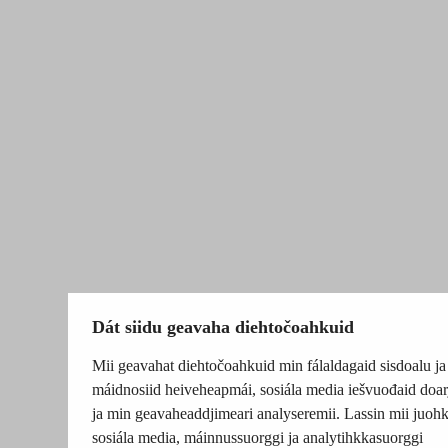
Dát siidu geavaha diehtočoahkuid
Mii geavahat diehtočoahkuid min fálaldagaid sisdoalu ja
máidnosiid heiveheapmái, sosiála media iešvuođaid doar
ja min geavaheaddjimeari analyseremii. Lassin mii juohk
sosiála media, máinnussuorggi ja analytihkkasuorggi