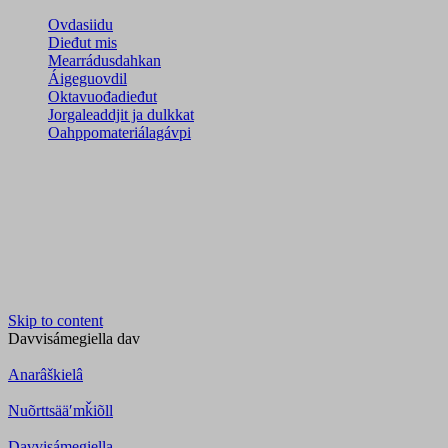
Ovdasiidu
Dieđut mis
Mearrádusdahkan
Áigeguovdil
Oktavuođadieđut
Jorgaleaddjit ja dulkkat
Oahppomateriálagávpi
Skip to content
Davvisámegiella
dav
Anarâškielâ
Nuõrttsääʹmǩiõll
Davvisámegiella