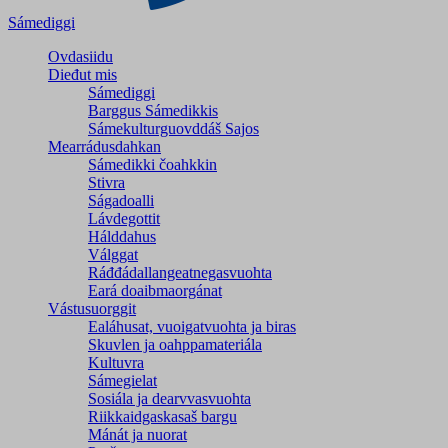
Sámediggi
Ovdasiidu
Dieđut mis
Sámediggi
Barggus Sámedikkis
Sámekulturguovddáš Sajos
Mearrádusdahkan
Sámedikki čoahkkin
Stivra
Ságadoalli
Lávdegottit
Hálddahus
Válggat
Ráđđádallangeatnegas­vuohta
Eará doaibmaorgánat
Vástusuorggit
Ealáhusat, vuoigatvuohta ja biras
Skuvlen ja oahppamateriála
Kultuvra
Sámegielat
Sosiála ja dearvvasvuohta
Riikkaidgaskasaš bargu
Mánát ja nuorat