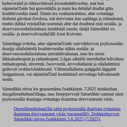
kultuvrralaš ja riikkaviidosaš jovssahahttivuohta, mat leat
sápmelaččaide hui guovddážis ja main lea dehálaš doallat gitta
boahttevuođas maid. Danin lea vealtameahttun, ahte ovttadaga
doibmii gávdnat čovdosa, mii dorvvasta dan sajádaga ja ruhtadeami,
muhto dahká vejolažžan seammás ahte dat doaibmá eará sosiála- ja
dearvvasvuođafuolahusa lunddolaš oassin, dadjá Sámedikki vs.
sosiála- ja dearvvašvuođačálli Anni Koivisto.
Sámediggi evttoha, ahte sápmelaččaide oaivvilduvvon psykososiála
doarjja ollašuhttošii boahttevuođas stáhta sosiála- ja
dearvvasvuođafuolahusa sierrabálvalussan, mas lea sierra
láhkaásaheapmi ja ruhtadeapmi. Lágas sáhtášii meroštallat bálvalusa
ruhtadeapmái, stivremii, čuovvumii, árvvoštallamii ja ollašuhttimii
gullevaš ovddasvástádusaid. Válmmaštallama galggašii álggahit
farggamusat, vai sápmelaččaid luohttámuš servodaga bálvalusaide
seailu.
Sámedikki stivra lea geassemánu čoahkkimis 7/2025 dohkkehan
duogášmuittuhančállaga, mas linnjejuvvojit Sámedikki oainnut sámi
psykososiála doarjaga ovttadaga doaimma dorvvasteami várás.
Duogášmuittuhančála sámi psykososiála doarjaga ovttadaga
doaimma dorvvasteami várás (suomagillii). Dohkkehuvvon
Sámedikki stivrra čoahkkimis 5.6.2025 (7/2025).