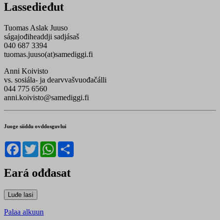
Lassedieđut
Tuomas Aslak Juuso
ságajođiheaddji sadjásaš
040 687 3394
tuomas.juuso(at)samediggi.fi
Anni Koivisto
vs. sosiála- ja dearvvašvuođačálli
044 775 6560
anni.koivisto@samediggi.fi
Juoge siiddu ovddosguvlui
Facebook
Twitter
WhatsApp
Share
Eará ođđasat
Palaa alkuun