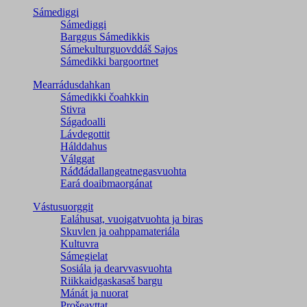
Sámediggi
Sámediggi
Barggus Sámedikkis
Sámekulturguovddáš Sajos
Sámedikki bargoortnet
Mearrádusdahkan
Sámedikki čoahkkin
Stivra
Ságadoalli
Lávdegottit
Hálddahus
Válggat
Ráđđádallangeatnegas­vuohta
Eará doaibmaorgánat
Vástusuorggit
Ealáhusat, vuoigatvuohta ja biras
Skuvlen ja oahppamateriála
Kultuvra
Sámegielat
Sosiála ja dearvvasvuohta
Riikkaidgaskasaš bargu
Mánát ja nuorat
Prošeavttat