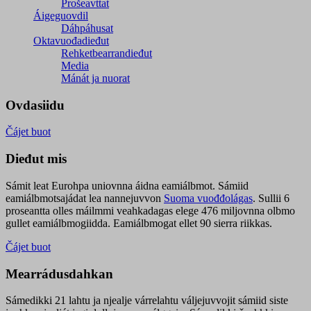
Prošeavttat
Áigeguovdil
Dáhpáhusat
Oktavuođadieđut
Rehketbearrandieđut
Media
Mánát ja nuorat
Ovdasiidu
Čájet buot
Dieđut mis
Sámit leat Eurohpa uniovnna áidna eamiálbmot. Sámiid
eamiálbmotsajádat lea nannejuvvon
Suoma vuođđolágas
. Sullii 6
proseantta olles máilmmi veahkadagas elege 476 miljovnna olbmo
gullet eamiálbmogiidda. Eamiálbmogat ellet 90 sierra riikkas.
Čájet buot
Mearrádusdahkan
Sámedikki 21 lahtu ja njealje várrelahtu váljejuvvojit sámiid siste