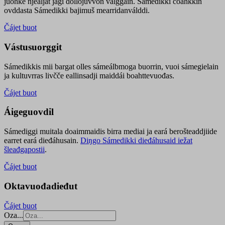
juohke njealját jagi dollojuvvon válggain. Sámedikki čoahkkin
ovddasta Sámedikki bajimuš mearridanválddi.
Čájet buot
Vástusuorggit
Sámedikkis mii bargat olles sámeálbmoga buorrin, vuoi sámegielain
ja kultuvrras livčče eallinsadji maiddái boahttevuođas.
Čájet buot
Áigeguovdil
Sámediggi muitala doaimmaidis birra mediai ja eará berošteaddjiide
earret eará dieđáhusain.
Diŋgo Sámedikki dieđáhusaid iežat
šleađgapostii
.
Čájet buot
Oktavuođadieđut
Čájet buot
Oza...