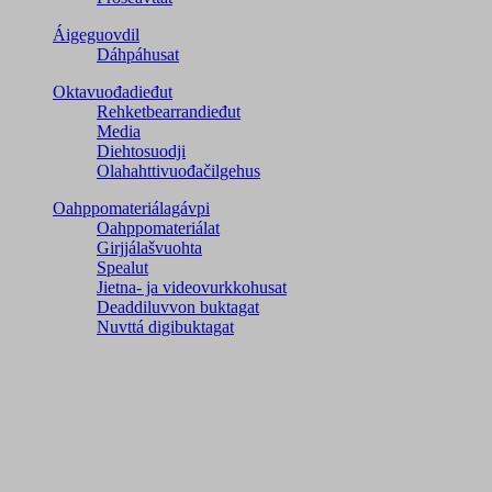
Áigeguovdil
Dáhpáhusat
Oktavuođadieđut
Rehketbearrandieđut
Media
Diehtosuodji
Olahahttivuođačilgehus
Oahppomateriálagávpi
Oahppomateriálat
Girjjálašvuohta
Spealut
Jietna- ja videovurkkohusat
Deaddiluvvon buktagat
Nuvttá digibuktagat