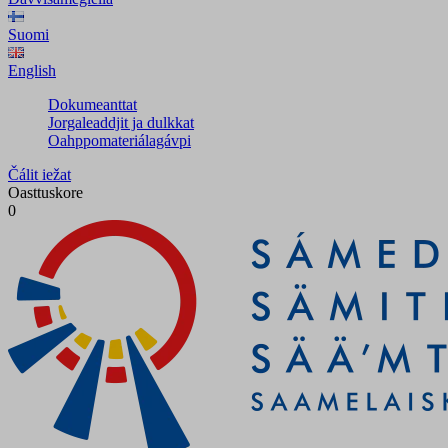
Suomi
English
Dokumeanttat
Jorgaleaddjit ja dulkkat
Oahppomateriálagávpi
Čálit iežat
Oasttuskore
0