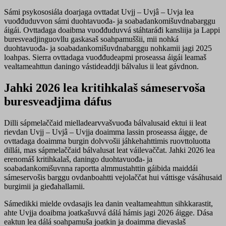
Sámi psykososiála doarjaga ovttadat Uvjj – Uvjâ – Uvja lea
vuođđuduvvon sámi duohtavuođa- ja soabadankomišuvdnabarggu
áigái. Ovttadaga doaibma vuođđuduvvá stáhtaráđi kansliija ja Lappi
buresveadjinguovllu gaskasaš soahpamuššii, mii nohká
duohtavuođa- ja soabadankomišuvdnabarggu nohkamii jagi 2025
loahpas. Sierra ovttadaga vuođđudeapmi proseassa áigái leamaš
vealtameahttun daningo vástideaddji bálvalus ii leat gávdnon.
Jahki 2026 lea kritihkalaš sámeservoša
buresveadjima dáfus
Dilli sápmelaččaid mielladearvvašvuođa bálvalusaid ektui ii leat
rievdan Uvjj – Uvjâ – Uvjja doaimma lassin proseassa áigge, de
ovttadaga doaimma burgin dolvvošii jáhkehahttimis ruovttoluotta
dillái, mas sápmelaččaid bálvalusat leat váilevaččat. Jahki 2026 lea
erenomáš kritihkalaš, daningo duohtavuođa- ja
soabadankomišuvnna raportta almmustahttin gáibida maiddái
sámeservošis barggu ovdanboahtti vejolaččat hui váttisge vásáhusaid
burgimii ja gieđahallamii.
Sámedikki mielde ovdasajis lea danin vealtameahttun sihkkarastit,
ahte Uvjja doaibma joatkašuvvá dálá hámis jagi 2026 áigge. Dása
eaktun lea dálá soahpamuša joatkin ja doaimma dievaslaš