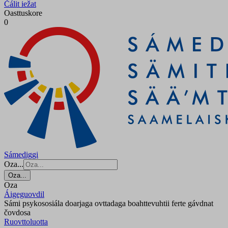
Čálit iežat
Oasttuskore
0
Sámediggi
Oza...
Oza...
Oza
Áigeguovdil
Sámi psykososiála doarjaga ovttadaga boahttevuhtii ferte gávdnat
čovdosa
Ruovttoluotta