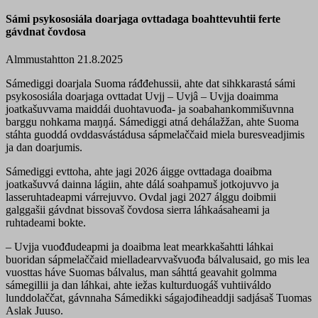
Sámi psykososiála doarjaga ovttadaga boahttevuhtii ferte
gávdnat čovdosa
Almmustahtton 21.8.2025
Sámediggi doarjala Suoma ráđđehussii, ahte dat sihkkarastá sámi
psykososiála doarjaga ovttadat Uvjj – Uvjâ – Uvjja doaimma
joatkašuvvama maiddái duohtavuođa- ja soabahankommišuvnna
barggu nohkama maŋŋá.
Sámediggi atná dehálažžan, ahte Suoma
stáhta guoddá ovddasvástádusa sápmelaččaid miela buresveadjimis
ja dan doarjumis.
Sámediggi evttoha, ahte jagi 2026 áigge ovttadaga doaibma
joatkašuvvá dainna lágiin, ahte dálá soahpamuš jotkojuvvo ja
lasseruhtadeapmi várrejuvvo. Ovdal jagi 2027 álggu doibmii
galggašii gávdnat bissovaš čovdosa sierra láhkaásaheami ja
ruhtadeami bokte.
– Uvjja vuođđudeapmi ja doaibma leat mearkkašahtti láhkai
buoridan sápmelaččaid mielladearvvašvuođa bálvalusaid, go mis lea
vuosttas háve Suomas bálvalus, man sáhttá geavahit golmma
sámegillii ja dan láhkai, ahte iežas kulturduogáš vuhtiiváldo
lunddolaččat, gávnnaha Sámedikki ságajođiheaddji sadjásaš Tuomas
Aslak Juuso.