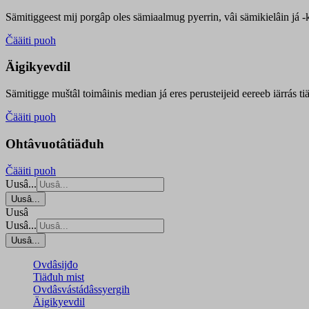
Sämitiggeest mij porgâp oles sämiaalmug pyerrin, vâi sämikielâin já -ku
Čääiti puoh
Äigikyevdil
Sämitigge muštâl toimâinis median já eres perusteijeid eereeb iärrás ti
Čääiti puoh
Ohtâvuotâtiäđuh
Čääiti puoh
Uusâ...
Uusâ...
Uusâ
Uusâ...
Uusâ...
Ovdâsijđo
Tiäđuh mist
Ovdâsvástádâssyergih
Äigikyevdil