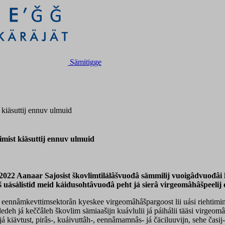
Sämitigge
kiäsuttij ennuv ulmuid
mist kiäsuttij ennuv ulmuid
.11.2022 Aanaar Sajosist škovlimtilálâšvuođâ sämmilij vuoigâdvuođ
ásálistiđ meid káidusohtâvuođâ peht já sierâ virgeomâhâšpeelij ovd
ennâmkevttimsektorân kyeskee virgeomâhâšpargoost lii uási riehtiminis
dedeh já keččâleh škovlim sämiaašijn kuávlulii já páihálii tääsi virgeo
 kiävtust, pirâs-, kuáivuttâh-, eennâmamnâs- já čäciluuvijn, sehe časij-