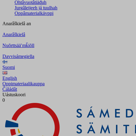
Ohtâvuotâtiäđuh
Jurgâleijeeh já tuulhah
Oppâmaterialkävppi
Anarâškielâ
an
Anarâškielâ
Nuõrttsääʹmǩiõll
Davvisámegiella
Suomi
English
Oppimateriaalikauppa
Čáládât
Uástuskoori
0