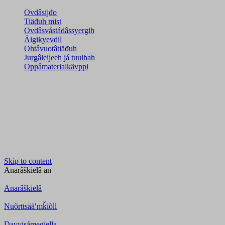
Ovdâsijđo
Tiäđuh mist
Ovdâsvástádâssyergih
Äigikyevdil
Ohtâvuotâtiäđuh
Jurgâleijeeh já tuulhah
Oppâmaterialkävppi
Skip to content
Anarâškielâ
an
Anarâškielâ
Nuõrttsääʹmǩiõll
Davvisámegiella