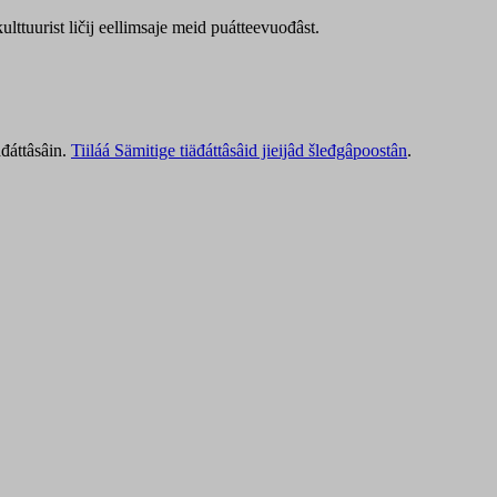
lttuurist ličij eellimsaje meid puátteevuođâst.
äđáttâsâin.
Tiiláá Sämitige tiäđáttâsâid jieijâd šleđgâpoostân
.