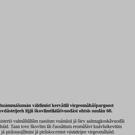
âi huámmášumán väldimist keevâtlii virgeomâhâšpargoost
âsteijeeh lijjii škovlimtilálâšvuođâst ohtsis suulân 60.
teriö valmâštâllâm raasiism vuástásii já šiev aalmugkoskâvuođâi
mâháid. Taan tove škovlim lâi čuosâttum eromâšávt kuávluikevttim
 já pirâssuojâlmist já pirâskocemist västideijee virgeomâháid.