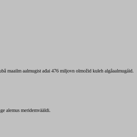
 ubâ maailm aalmugist ađai 476 miljovn olmožid kuleh algâaalmugáid.
itige alemus meridemvääldi.