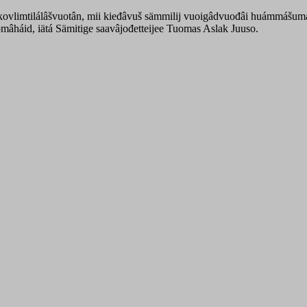
kovlimtilálâšvuotân, mii kieđâvuš sämmilij vuoigâdvuođâi huámmášumán vä
eomâháid, iätá Sämitige saavâjođetteijee Tuomas Aslak Juuso.