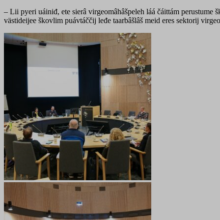
– Lii pyeri uáiniđ, ete sierâ virgeomâhâšpeleh láá čáittám perustume š
västideijee škovlim puávtáččij leđe taarbâšlâš meid eres sektorij virg