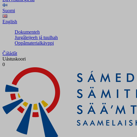
Suomi
English
Dokumenteh
Jurgâleijeeh já tuulhah
Oppâmaterialkävppi
Čáládât
Uástuskoori
0