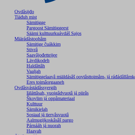
Ovdâsijđo
Tiäđuh mist
Sämitigge
Pargoost Sämitiggeest
Säämi kulttuurkuávdáš Sajos
Miärádâstoohâm
Sämitige čuákkim
Stivrâ
Saavâjođetteijee
Lävdikodeh
Haldâttâh
Vaaljah
Sämitiggelaavâ miäldásâš oovtâsttoimâm- já ráđádâllâmk
Eres toimâorgaaneh
Ovdâsvástádâssyergih
Iäláttâsah, vuoigâdvuotâ já piirâs
Škovlim já oppâmateriaal
Kulttuur
Sämikielah
Sosiaal já tiervâsvuotâ
Aalmugijkoskâsâš pargo
Párnááh já nuorah
Haavah