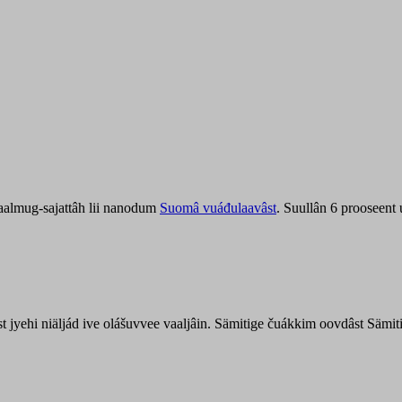
aalmug-sajattâh lii nanodum
Suomâ vuáđulaavâst
. Suullân 6 prooseent
âst jyehi niäljád ive olášuvvee vaaljâin. Sämitige čuákkim oovdâst Säm