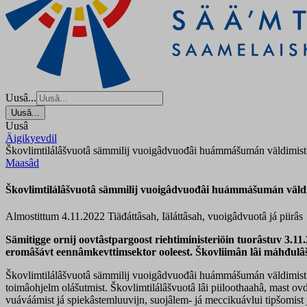
Uusâ...
Uusâ...
Uusâ
Äigikyevdil
Škovlimtilálâšvuotâ sämmilij vuoigâdvuođâi huámmášumán väldimist 
Maasâd
Škovlimtilálâšvuotâ sämmilij vuoigâdvuođâi huámmášumán väldi
Almostittum 4.11.2022
Tiäđáttâsah, Iäláttâsah, vuoigâdvuotâ já piirâs
Sämitigge ornij oovtâstpargoost riehtiministeriöin tuorâstuv 3
eromâšávt eennâmkevttimsektor ooleest. Škovliimân lâi máhđulâš u
Škovlimtilálâšvuotâ sämmilij vuoigâdvuođâi huámmášumán väldimist e
toimâohjelm olášutmist. Škovlimtilálâšvuotâ lâi piiloothaahâ, mast ov
vuáváámist já spiekâstemluuvijn, suojâlem- já meccikuávlui tipšomist já