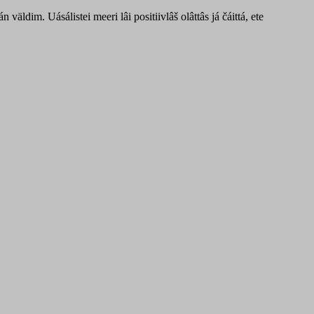
ldim. Uásálistei meeri lâi positiivlâš olâttâs já čáittá, ete