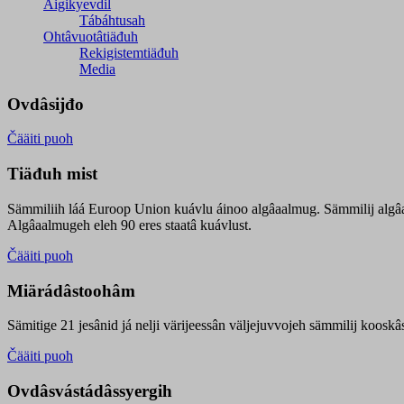
Äigikyevdil
Tábáhtusah
Ohtâvuotâtiäđuh
Rekigistemtiäđuh
Media
Ovdâsijđo
Čääiti puoh
Tiäđuh mist
Sämmiliih láá Euroop Union kuávlu áinoo algâaalmug. Sämmilij algâ
Algâaalmugeh eleh 90 eres staatâ kuávlust.
Čääiti puoh
Miärádâstoohâm
Sämitige 21 jesânid já nelji värijeessân väljejuvvojeh sämmilij koosk
Čääiti puoh
Ovdâsvástádâssyergih