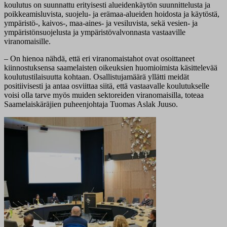
koulutus on suunnattu erityisesti alueidenkäytön suunnittelusta ja
poikkeamisluvista, suojelu- ja erämaa-alueiden hoidosta ja käytöstä,
ympäristö-, kaivos-, maa-aines- ja vesiluvista, sekä vesien- ja
ympäristönsuojelusta ja ympäristövalvonnasta vastaaville
viranomaisille.
– On hienoa nähdä, että eri viranomaistahot ovat osoittaneet
kiinnostuksensa saamelaisten oikeuksien huomioimista käsittelevää
koulutustilaisuutta kohtaan. Osallistujamäärä yllätti meidät
positiivisesti ja antaa osviittaa siitä, että vastaavalle koulutukselle
voisi olla tarve myös muiden sektoreiden viranomaisilla, toteaa
Saamelaiskäräjien puheenjohtaja Tuomas Aslak Juuso.