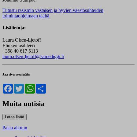
Tutustu rasismin vastaisen ja hyvien väestösuhteiden
toimintaohjelmaan täältä
.
Lisätietoja:
Laura Olsén-Ljetoff
Elinkeinosihteeri
+358 40 617 5113
laura.olsen-ljetoff@samediggi.fi
Jaa sivu eteenpäin
Facebook
Twitter
WhatsApp
Share
Muita uutisia
Palaa alkuun