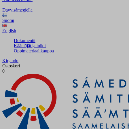
Davvisámegiella
Suomi
English
Dokumentit
Kääntäjät ja tulkit
Oppimateriaalikauppa
Kirjaudu
Ostoskori
0