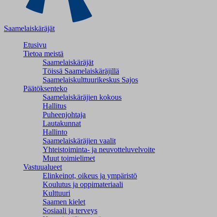
Saamelaiskäräjät
Etusivu
Tietoa meistä
Saamelaiskäräjät
Töissä Saamelaiskäräjillä
Saamelaiskulttuuri­keskus Sajos
Päätöksenteko
Saamelaiskäräjien kokous
Hallitus
Puheenjohtaja
Lautakunnat
Hallinto
Saamelaiskäräjien vaalit
Yhteistoiminta- ja neuvotteluvelvoite
Muut toimielimet
Vastuualueet
Elinkeinot, oikeus ja ympäristö
Koulutus ja oppimateriaali
Kulttuuri
Saamen kielet
Sosiaali ja terveys