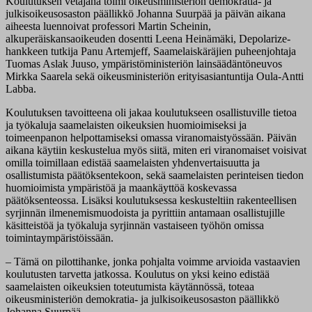
Koulutuksen vetäjänä toimi oikeusministeriön demokratia- ja
julkisoikeusosaston päällikkö Johanna Suurpää ja päivän aikana
aiheesta luennoivat professori Martin Scheinin,
alkuperäiskansaoikeuden dosentti Leena Heinämäki, Depolarize-
hankkeen tutkija Panu Artemjeff, Saamelaiskäräjien puheenjohtaja
Tuomas Aslak Juuso, ympäristöministeriön lainsäädäntöneuvos
Mirkka Saarela sekä oikeusministeriön erityisasiantuntija Oula-Antti
Labba.
Koulutuksen tavoitteena oli jakaa koulutukseen osallistuville tietoa
ja työkaluja saamelaisten oikeuksien huomioimiseksi ja
toimeenpanon helpottamiseksi omassa viranomaistyössään. Päivän
aikana käytiin keskustelua myös siitä, miten eri viranomaiset voisivat
omilla toimillaan edistää saamelaisten yhdenvertaisuutta ja
osallistumista päätöksentekoon, sekä saamelaisten perinteisen tiedon
huomioimista ympäristöä ja maankäyttöä koskevassa
päätöksenteossa. Lisäksi koulutuksessa keskusteltiin rakenteellisen
syrjinnän ilmenemismuodoista ja pyrittiin antamaan osallistujille
käsitteistöä ja työkaluja syrjinnän vastaiseen työhön omissa
toimintaympäristöissään.
– Tämä on pilottihanke, jonka pohjalta voimme arvioida vastaavien
koulutusten tarvetta jatkossa. Koulutus on yksi keino edistää
saamelaisten oikeuksien toteutumista käytännössä, toteaa
oikeusministeriön demokratia- ja julkisoikeusosaston päällikkö
Johanna Suurpää.