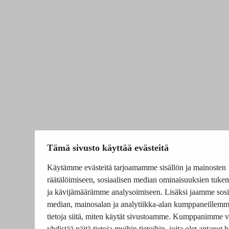
Tämä sivusto käyttää evästeitä
Käytämme evästeitä tarjoamamme sisällön ja mainosten
räätälöimiseen, sosiaalisen median ominaisuuksien tuke
ja kävijämäärämme analysoimiseen. Lisäksi jaamme sosi
median, mainosalan ja analytiikka-alan kumppaneillem
tietoja siitä, miten käytät sivustoamme. Kumppanimme v
yhdistää näitä tietoja muihin tietoihin, joita olet antanut he