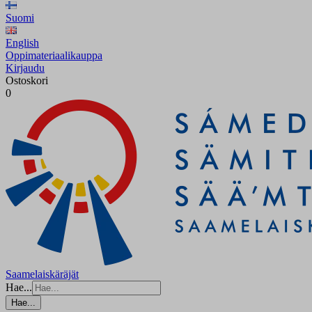
Suomi
English
Oppimateriaalikauppa
Kirjaudu
Ostoskori
0
Saamelaiskäräjät
Hae...
Hae...