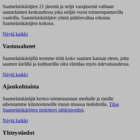
Saamelaiskäräjien 21 jäsentä ja neljä varajäsentä valitaan
saamelaisten keskuudessa joka neljäs vuosi toimeenpantavilla
vaaleilla. Saamelaiskäräjien ylintä päätösvaltaa edustaa
Saamelaiskäräjien kokous.
Näytä kaikki
Vastuualueet
Saamelaiskäräjillä t
eemme töitä koko saamen kansan eteen, jotta
saamen kielillä ja kulttuurilla olisi elintilaa myös tulevaisuudessa.
Näytä kaikki
Ajankohtaista
Saamelaiskäräjät kertoo toiminnastaan medialle ja muille
aiheistamme kiinnostuneille muun muassa tiedotteilla.
Tilaa
Saamelaiskäräjien tiedotteet sähköpostiisi
.
Näytä kaikki
Yhteystiedot