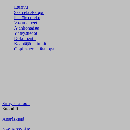
Etusivu
Saamelaiskäräjät
Päätöksenteko
Vastuualueet
Ajankohtaista
Yhteystiedot
Dokumentit
Kääntäjät ja tulkit
Oppimateriaalikauppa
Siirry sisältöön
Suomi
fi
Anarâškielâ
Nuõrttsääʹmǩiõll