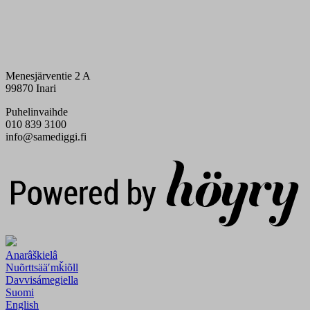
Menesjärventie 2 A
99870 Inari
Puhelinvaihde
010 839 3100
info@samediggi.fi
Digi- ja mainostoimisto Höyry Rovaniemi ja Oulu
Anarâškielâ
Nuõrttsääʹmǩiõll
Davvisámegiella
Suomi
English