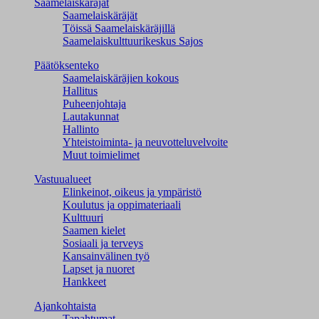
Saamelaiskäräjät
Saamelaiskäräjät
Töissä Saamelaiskäräjillä
Saamelaiskulttuuri­keskus Sajos
Päätöksenteko
Saamelaiskäräjien kokous
Hallitus
Puheenjohtaja
Lautakunnat
Hallinto
Yhteistoiminta- ja neuvotteluvelvoite
Muut toimielimet
Vastuualueet
Elinkeinot, oikeus ja ympäristö
Koulutus ja oppimateriaali
Kulttuuri
Saamen kielet
Sosiaali ja terveys
Kansainvälinen työ
Lapset ja nuoret
Hankkeet
Ajankohtaista
Tapahtumat