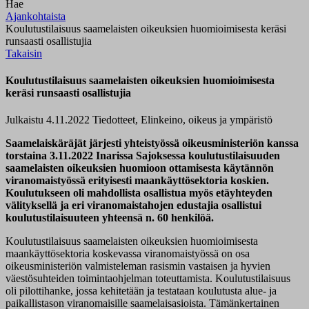
Hae
Ajankohtaista
Koulutustilaisuus saamelaisten oikeuksien huomioimisesta keräsi
runsaasti osallistujia
Takaisin
Koulutustilaisuus saamelaisten oikeuksien huomioimisesta
keräsi runsaasti osallistujia
Julkaistu 4.11.2022
Tiedotteet, Elinkeino, oikeus ja ympäristö
Saamelaiskäräjät järjesti yhteistyössä oikeusministeriön kanssa
torstaina 3.11.2022 Inarissa Sajoksessa koulutustilaisuuden
saamelaisten oikeuksien huomioon ottamisesta käytännön
viranomaistyössä erityisesti maankäyttösektoria koskien.
Koulutukseen oli mahdollista osallistua myös etäyhteyden
välityksellä ja eri viranomaistahojen edustajia osallistui
koulutustilaisuuteen yhteensä n. 60 henkilöä.
Koulutustilaisuus saamelaisten oikeuksien huomioimisesta
maankäyttösektoria koskevassa viranomaistyössä on osa
oikeusministeriön valmisteleman rasismin vastaisen ja hyvien
väestösuhteiden toimintaohjelman toteuttamista. Koulutustilaisuus
oli pilottihanke, jossa kehitetään ja testataan koulutusta alue- ja
paikallistason viranomaisille saamelaisasioista. Tämänkertainen