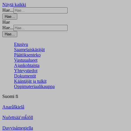
Näytä kaikki
Hae...
Hae...
Hae
Hae...
Hae...
Etusivu
Saamelaiskäräjät
Päätöksenteko
Vastuualueet
Ajankohtaista
Yhteystiedot
Dokumentit
Kääntäjät ja tulkit
Oppimateriaalikauppa
Suomi
fi
Anarâškielâ
Nuõrttsääʹmǩiõll
Davvisámegiella