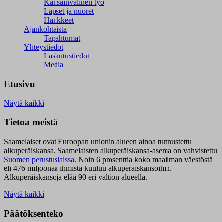
Kansainvälinen työ
Lapset ja nuoret
Hankkeet
Ajankohtaista
Tapahtumat
Yhteystiedot
Laskutustiedot
Media
Etusivu
Näytä kaikki
Tietoa meistä
Saamelaiset ovat Euroopan unionin alueen ainoa tunnustettu
alkuperäiskansa. Saamelaisten alkuperäiskansa-asema on vahvistettu
Suomen perustuslaissa
.
Noin 6 prosenttia koko maailman väestöstä
eli 476 miljoonaa ihmistä kuuluu alkuperäiskansoihin.
Alkuperäiskansoja elää 90 eri valtion alueella.
Näytä kaikki
Päätöksenteko