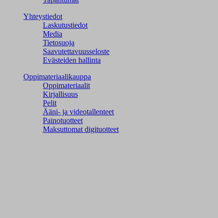
Yhteystiedot
Laskutustiedot
Media
Tietosuoja
Saavutettavuusseloste
Evästeiden hallinta
Oppimateriaalikauppa
Oppimateriaalit
Kirjallisuus
Pelit
Ääni- ja videotallenteet
Painotuotteet
Maksuttomat digituotteet