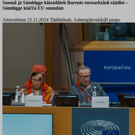
Suomâ já Sämitigge kiäsádâteh Barents euroarktâsii rääđist –
Sämitigge kiäččá EU suundán
Almostittum 22.11.2024
Tiäđáttâsah, Aalmugijkoskâsâš pargo