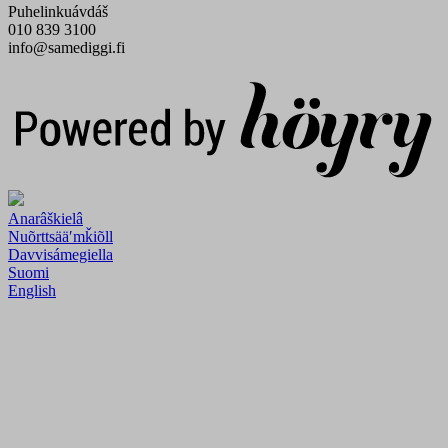
Puhelinkuávdáš
010 839 3100
info@samediggi.fi
Digi- ja mainostoimisto Höyry Rovaniemi ja Oulu
Anarâškielâ
Nuõrttsääʹmǩiõll
Davvisámegiella
Suomi
English