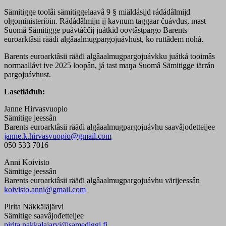
Sämitigge toolâi sämitiggelaavâ 9 § miäldásijd ráđádâlmijd
olgoministeriöin. Ráđádâlmijn ij kavnum taggaar čuávdus, mast
Suomâ Sämitigge puávtáččij juátkiđ oovtâstpargo Barents
euroarktâsii rääđi algâaalmugpargojuávhust, ko ruttâdem nohá.
Barents euroarktâsii rääđi algâaalmugpargojuávkku juátká tooimâs
normaallávt ive 2025 loopân, já tast maŋa Suomâ Sämitigge iärrán
pargojuávhust.
Lasetiäđuh:
Janne Hirvasvuopio
Sämitige jeessân
Barents euroarktâsii rääđi algâaalmugpargojuávhu saavâjođetteijee
janne.k.hirvasvuopio@gmail.com
050 533 7016
Anni Koivisto
Sämitige jeessân
Barents euroarktâsii rääđi algâaalmugpargojuávhu värijeessân
koivisto.anni@gmail.com
Pirita Näkkäläjärvi
Sämitige saavâjođetteijee
pirita.nakkalajarvi@samediggi.fi