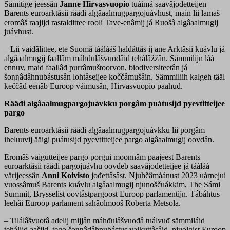
Sämitige jeessân
Janne Hirvasvuopio
tuáimá saavâjođetteijen
Barents euroarktâsii rääđi algâaalmugpargojuávhust, main lii lamaš
eromâš raajijd rastaldittee rooli Tave-enâmij já Ruošâ algâaalmugij
juávhust.
– Lii vaidâlittee, ete Suomâ táálááš haldâttâs ij ane Arktâsii kuávlu já
algâaalmugij faallâm máhđulâšvuođâid tehálâžžân. Sämmilijn láá
ennuv, maid faallâđ purrâmuštoorvon, biodiversiteetân já
šoŋŋâdâhnubástusân lohtâseijee koččâmušâin. Sämmiliih kalgeh tääl
keččâđ eenâb Euroop váimusân, Hirvasvuopio paahud.
Rääđi algâaalmugpargojuávkku porgâm puátusijd pyevtitteijee
pargo
Barents euroarktâsii rääđi algâaalmugpargojuávkku lii porgâm
iheluuvij ääigi puátusijd pyevtitteijee pargo algâaalmugij oovdân.
Eromâš vaigutteijee pargo porgui moonnâm paajeest Barents
euroarktâsii rääđi pargojuávhu oovdeb saavâjođetteijee já tááláá
värijeessân
Anni Koivisto
jođettâsâst. Njuhčâmáánust 2023 uárnejui
vuossâmuš Barents kuávlu algâaalmugij njunoščuákkim, The Sámi
Summit, Brysselist oovtâstpargoost Euroop parlamentijn. Tábáhtus
leehâi Euroop parlament sahâolmooš Roberta Metsola.
– Tilálâšvuotâ adelij mijjân máhđulâšvuođâ tuálvuđ sämmiláid
tehálijd aašijd, tego šoŋŋâdâhnubástus vaikuttâsâid, njuolgist Euroop