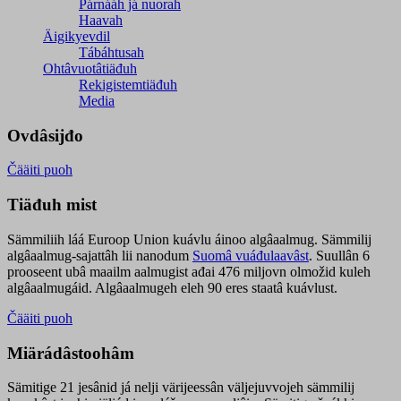
Párnááh já nuorah
Haavah
Äigikyevdil
Tábáhtusah
Ohtâvuotâtiäđuh
Rekigistemtiäđuh
Media
Ovdâsijđo
Čääiti puoh
Tiäđuh mist
Sämmiliih láá Euroop Union kuávlu áinoo algâaalmug. Sämmilij
algâaalmug-sajattâh lii nanodum
Suomâ vuáđulaavâst
. Suullân 6
prooseent ubâ maailm aalmugist ađai 476 miljovn olmožid kuleh
algâaalmugáid. Algâaalmugeh eleh 90 eres staatâ kuávlust.
Čääiti puoh
Miärádâstoohâm
Sämitige 21 jesânid já nelji värijeessân väljejuvvojeh sämmilij