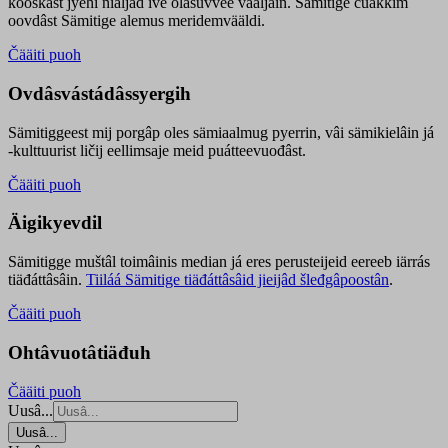
kooskâst jyehi niäljád ive olášuvvee vaaljâin. Sämitige čuákkim
oovdâst Sämitige alemus meridemvääldi.
Čääiti puoh
Ovdâsvástádâssyergih
Sämitiggeest mij porgâp oles sämiaalmug pyerrin, vâi sämikielâin já
-kulttuurist ličij eellimsaje meid puátteevuođâst.
Čääiti puoh
Äigikyevdil
Sämitigge muštâl toimâinis median já eres perusteijeid eereeb iärrás
tiäđáttâsâin.
Tiiláá Sämitige tiäđáttâsâid jieijâd šleđgâpoostân
.
Čääiti puoh
Ohtâvuotâtiäđuh
Čääiti puoh
Uusâ...
Uusâ...