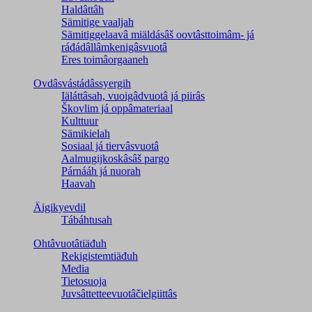
Haldâttâh
Sämitige vaaljah
Sämitiggelaavâ miäldásâš oovtâsttoimâm- já
ráđádâllâmkenigâsvuotâ
Eres toimâorgaaneh
Ovdâsvástádâssyergih
Iäláttâsah, vuoigâdvuotâ já piirâs
Škovlim já oppâmateriaal
Kulttuur
Sämikielah
Sosiaal já tiervâsvuotâ
Aalmugijkoskâsâš pargo
Párnááh já nuorah
Haavah
Äigikyevdil
Tábáhtusah
Ohtâvuotâtiäđuh
Rekigistemtiäđuh
Media
Tietosuoja
Juvsâttetteevuotâčielgiittâs