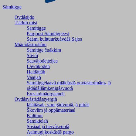
Sämitigge
Ovdâsijđo
Tiäđuh mist
Sämitigge
Pargoost Sämitiggeest
Säämi kulttuurkuávdáš Sajos
Miärádâstoohâm
Sämitige čuákkim
Stivrâ
Saavâjođetteijee
Lävdikodeh
Haldâttâh
Vaaljah
Sämitiggelaavâ miäldásâš oovtâsttoimâm- já
ráđádâllâmkenigâsvuotâ
Eres toimâorgaaneh
Ovdâsvástádâssyergih
Iäláttâsah, vuoigâdvuotâ já piirâs
Škovlim já oppâmateriaal
Kulttuur
Sämikielah
Sosiaal já tiervâsvuotâ
Aalmugijkoskâsâš pargo