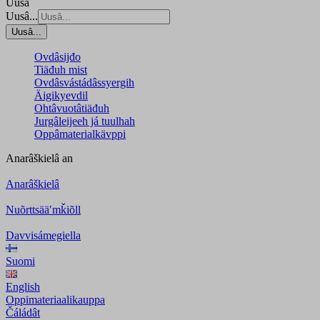
Uusâ
Uusâ...
Uusâ...
Ovdâsijđo
Tiäđuh mist
Ovdâsvástádâssyergih
Äigikyevdil
Ohtâvuotâtiäđuh
Jurgâleijeeh já tuulhah
Oppâmaterialkävppi
Anarâškielâ
an
Anarâškielâ
Nuõrttsääʹmǩiõll
Davvisámegiella
Suomi
English
Oppimateriaalikauppa
Čáládât