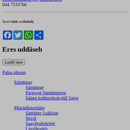
044 7533766
Jyevi siijđo ovdâskulij
Facebook
Twitter
WhatsApp
Share
Eres uđđâseh
Palaa alkuun
Sämitigge
Sämitigge
Pargoost Sämitiggeest
Säämi kulttuurkuávdáš Sajos
Miärádâstoohâm
Sämitige čuákkim
Stivrâ
Saavâjođetteijee
Lävdikodeh