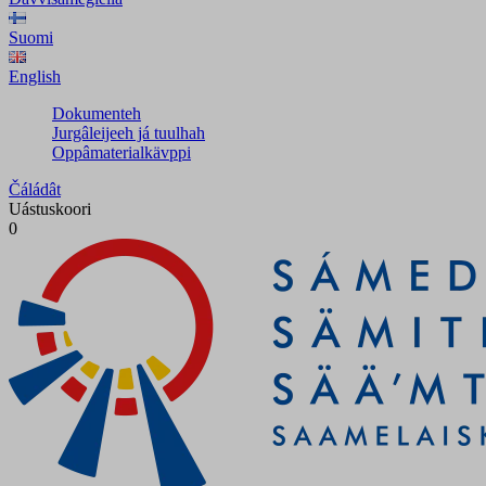
Suomi
English
Dokumenteh
Jurgâleijeeh já tuulhah
Oppâmaterialkävppi
Čáládât
Uástuskoori
0