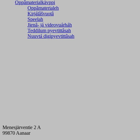
Oppâmaterialkävppi
Oppâmaterialeh
Kirjálâšvuotâ
Speelah
Jienâ- já videovuárháh
Teddilum pyevtittâsah
Nuuvtá digipyevtittâsah
Menesjärventie 2 A
99870 Aanaar