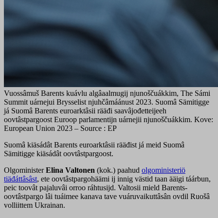
Vuossâmuš Barents kuávlu algâaalmugij njunoščuákkim, The Sámi
Summit uárnejui Brysselist njuhčâmáánust 2023. Suomâ Sämitigge
já Suomâ Barents euroarktâsii rääđi saavâjođetteijeeh
oovtâstpargoost Euroop parlamentijn uárnejii njunoščuákkim. Kove:
European Union 2023 – Source : EP
Suomâ kiäsádât Barents euroarktâsii rääđist já meid Suomâ
Sämitigge kiäsádât oovtâstpargoost.
Olgominister
Elina Valtonen
(kok.) paahud
olgoministeriö
tiäđáttâsâst
, ete oovtâstpargohäämi ij innig västid taan ääigi táárbun,
peic toovât pajaluvâi orroo ráhtusijd. Valtosii mield Barents-
oovtâstpargo lâi tuáimee kanava tave vuáruvaikuttâsân ovdil Ruošâ
volliittem Ukrainan.