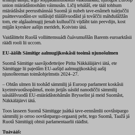
union miärádâstoohâm váimusân. Ličij tehálâš, ete tääl tohhum
miärádâsâst peerusthánnáá Suomâ já nubeh tave-enâmeh tuárjuččii
puátteevuođâst-uv sullâsijd tilálâšvuođâid já tovâččii máhđulâžžân
tom, ete algâaalmugij jienah kulluuččii vijđáht tain peevdijn, kost
mijjân kyeskee aašijn merideh, Koivisto iätá.
Vaidâlitteht Ruošâ volliittemsuáđi čuávumuššân Barents euroarktâsii
rääđi rooli lii uccom.
EU-ääših Sämitige aalmugijkoskâsii tooimâ njunošulmen
Suomâ Sämitige saavâjođetteijee Pirita Näkkäläjärvi iätá, ete
Sämitigge lii pajedâm EU-aašijd aalmugijkoskâsij aašij
njunošteeman toimâohjelmstis 2024–27.
– Ohtân ulmen lii toohâđ sämmilij já Euroop parlament koskâsii
kyeimivuotâsopâmuš, moin jieijâs uásild nanodiččii sämmilij
uásálâšvuođâ EU-miärádâstohâmân Brysselist já meid Suomâst,
Näkkäläjärvi iätá.
Toos lasseen Suomâ Sämitigge juátká tave-eennâmlii oovtâstpargo
sämmilij jo orroo oovtâstpargo-orgaanij peht, tego Suomâ, Taažâ já
Ruotâ Sämitiigij ohtsii parlamentaarlii rääđist.
Tuávááš: