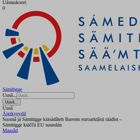
Uástuskoori
0
Sämitigge
Uusâ...
Uusâ...
Uusâ
Äigikyevdil
Suomâ já Sämitigge kiäsádâteh Barents euroarktâsii rääđist –
Sämitigge kiäččá EU suundán
Maasâd