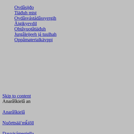
Ovdâsijđo
Tiäđuh mist
Ovdâsvástádâssyergih
Äigikyevdil
Ohtâvuotâtiäđuh
Jurgâleijeeh já tuulhah
Oppâmaterialkävppi
Skip to content
Anarâškielâ
an
Anarâškielâ
Nuõrttsääʹmǩiõll
Davvisámegiella