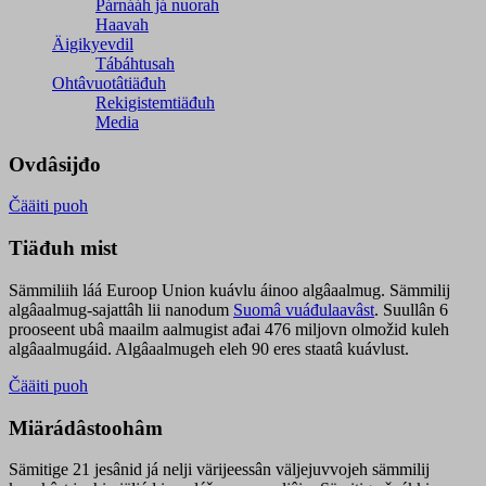
Párnááh já nuorah
Haavah
Äigikyevdil
Tábáhtusah
Ohtâvuotâtiäđuh
Rekigistemtiäđuh
Media
Ovdâsijđo
Čääiti puoh
Tiäđuh mist
Sämmiliih láá Euroop Union kuávlu áinoo algâaalmug. Sämmilij
algâaalmug-sajattâh lii nanodum
Suomâ vuáđulaavâst
. Suullân 6
prooseent ubâ maailm aalmugist ađai 476 miljovn olmožid kuleh
algâaalmugáid. Algâaalmugeh eleh 90 eres staatâ kuávlust.
Čääiti puoh
Miärádâstoohâm
Sämitige 21 jesânid já nelji värijeessân väljejuvvojeh sämmilij