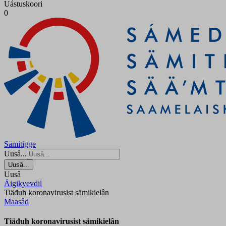
Uástuskoori
0
Sämitigge
Uusâ...
Uusâ...
Uusâ
Äigikyevdil
Tiäđuh koronavirusist sämikielân
Maasâd
Tiäđuh koronavirusist sämikielân