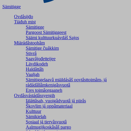
Sämitigge
Ovdâsijđo
Tiäđuh mist
Sämitigge
Pargoost Sämitiggeest
Säämi kulttuurkuávdáš Sajos
Miärádâstoohâm
Sämitige čuákkim
Stivrâ
Saavâjođetteijee
Lävdikodeh
Haldâttâh
Vaaljah
Sämitiggelaavâ miäldásâš oovtâsttoimâm- já
ráđádâllâmkenigâsvuotâ
Eres toimâorgaaneh
Ovdâsvástádâssyergih
Iäláttâsah, vuoigâdvuotâ já piirâs
Škovlim já oppâmateriaal
Kulttuur
Sämikielah
Sosiaal já tiervâsvuotâ
Aalmugijkoskâsâš pargo