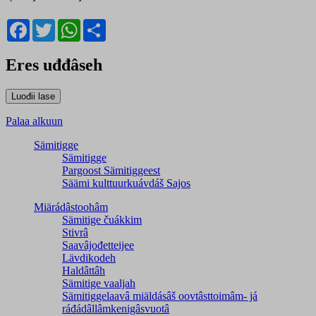
Facebook
Twitter
WhatsApp
Share
Eres uđđâseh
Palaa alkuun
Sämitigge
Sämitigge
Pargoost Sämitiggeest
Säämi kulttuurkuávdáš Sajos
Miärádâstoohâm
Sämitige čuákkim
Stivrâ
Saavâjođetteijee
Lävdikodeh
Haldâttâh
Sämitige vaaljah
Sämitiggelaavâ miäldásâš oovtâsttoimâm- já
ráđádâllâmkenigâsvuotâ