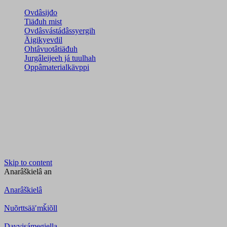
Ovdâsijđo
Tiäđuh mist
Ovdâsvástádâssyergih
Äigikyevdil
Ohtâvuotâtiäđuh
Jurgâleijeeh já tuulhah
Oppâmaterialkävppi
Skip to content
Anarâškielâ
an
Anarâškielâ
Nuõrttsääʹmǩiõll
Davvisámegiella