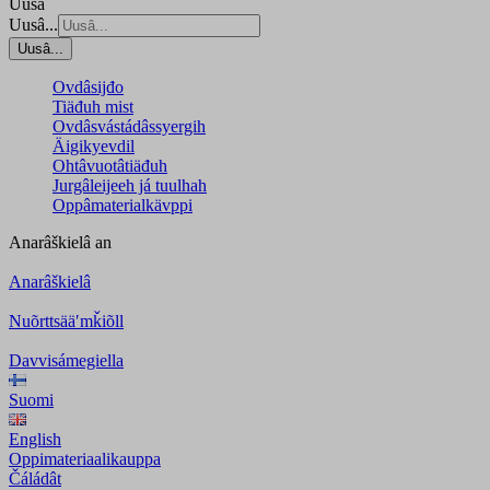
Uusâ
Uusâ...
Uusâ...
Ovdâsijđo
Tiäđuh mist
Ovdâsvástádâssyergih
Äigikyevdil
Ohtâvuotâtiäđuh
Jurgâleijeeh já tuulhah
Oppâmaterialkävppi
Anarâškielâ
an
Anarâškielâ
Nuõrttsääʹmǩiõll
Davvisámegiella
Suomi
English
Oppimateriaalikauppa
Čáládât