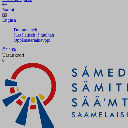
Suomi
English
Dokumenteh
Jurgâleijeeh já tuulhah
Oppâmaterialkävppi
Čáládât
Uástuskoori
0