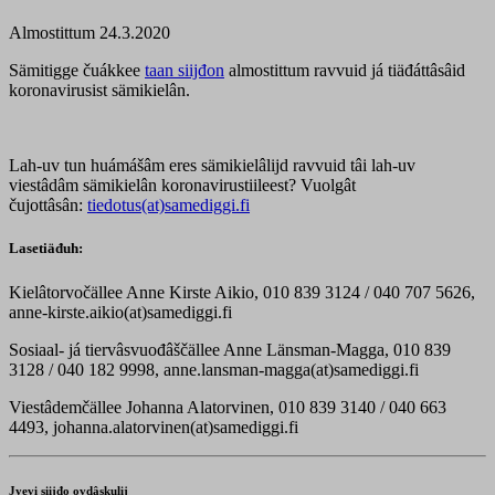
Almostittum 24.3.2020
Sämitigge čuákkee
taan siijđon
almostittum ravvuid já tiäđáttâsâid
koronavirusist sämikielân.
Lah-uv tun huámášâm eres sämikielâlijd ravvuid tâi lah-uv
viestâdâm sämikielân koronavirustiileest? Vuolgât
čujottâsân:
tiedotus(at)samediggi.fi
Lasetiäđuh:
Kielâtorvočällee Anne Kirste Aikio, 010 839 3124 / 040 707 5626,
anne-kirste.aikio(at)samediggi.fi
Sosiaal- já tiervâsvuođâščällee Anne Länsman-Magga, 010 839
3128 / 040 182 9998, anne.lansman-magga(at)samediggi.fi
Viestâdemčällee Johanna Alatorvinen, 010 839 3140 / 040 663
4493, johanna.alatorvinen(at)samediggi.fi
Jyevi siijđo ovdâskulij