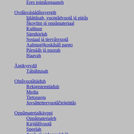
Eres toimâorgaaneh
Ovdâsvástádâssyergih
Iäláttâsah, vuoigâdvuotâ já piirâs
Škovlim já oppâmateriaal
Kulttuur
Sämikielah
Sosiaal já tiervâsvuotâ
Aalmugijkoskâsâš pargo
Párnááh já nuorah
Haavah
Äigikyevdil
Tábáhtusah
Ohtâvuotâtiäđuh
Rekigistemtiäđuh
Media
Tietosuoja
Juvsâttetteevuotâčielgiittâs
Oppâmaterialkävppi
Oppâmaterialeh
Kirjálâšvuotâ
Speelah