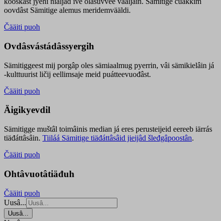
kooskâst jyehi niäljád ive olášuvvee vaaljâin. Sämitige čuákkim
oovdâst Sämitige alemus meridemvääldi.
Čääiti puoh
Ovdâsvástádâssyergih
Sämitiggeest mij porgâp oles sämiaalmug pyerrin, vâi sämikielâin já
-kulttuurist ličij eellimsaje meid puátteevuođâst.
Čääiti puoh
Äigikyevdil
Sämitigge muštâl toimâinis median já eres perusteijeid eereeb iärrás
tiäđáttâsâin.
Tiiláá Sämitige tiäđáttâsâid jieijâd šleđgâpoostân
.
Čääiti puoh
Ohtâvuotâtiäđuh
Čääiti puoh
Uusâ...
Uusâ...