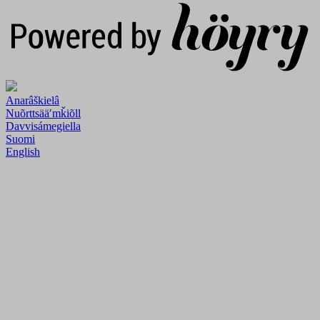
Anarâškielâ
Nuõrttsääʹmǩiõll
Davvisámegiella
Suomi
English