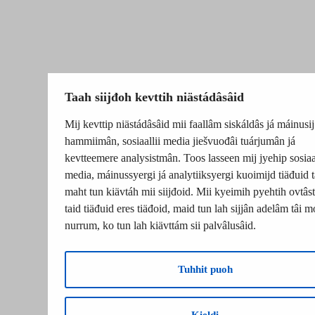
Taah siijđoh kevttih niästádâsâid
Mij kevttip niästádâsâid mii faallâm siskáldâs já máinusij
hammiimân, sosiaallii media jiešvuođâi tuárjumân já
kevtteemere analysistmân. Toos lasseen mij jyehip sosiaal
media, máinussyergi já analytiiksyergi kuoimijd tiäđuid t
maht tun kiävtáh mii siijđoid. Mii kyeimih pyehtih ovtâsti
taid tiäđuid eres tiäđoid, maid tun lah sijjân adelâm tâi m
nurrum, ko tun lah kiävttám sii palvâlusâid.
Tuhhit puoh