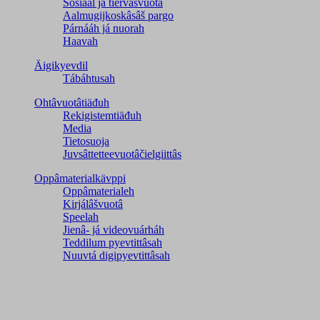
Sosiaal já tiervâsvuotâ
Aalmugijkoskâsâš pargo
Párnááh já nuorah
Haavah
Äigikyevdil
Tábáhtusah
Ohtâvuotâtiäđuh
Rekigistemtiäđuh
Media
Tietosuoja
Juvsâttetteevuotâčielgiittâs
Oppâmaterialkävppi
Oppâmaterialeh
Kirjálâšvuotâ
Speelah
Jienâ- já videovuárháh
Teddilum pyevtittâsah
Nuuvtá digipyevtittâsah