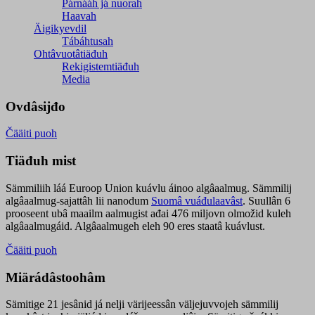
Párnááh já nuorah
Haavah
Äigikyevdil
Tábáhtusah
Ohtâvuotâtiäđuh
Rekigistemtiäđuh
Media
Ovdâsijđo
Čääiti puoh
Tiäđuh mist
Sämmiliih láá Euroop Union kuávlu áinoo algâaalmug. Sämmilij
algâaalmug-sajattâh lii nanodum
Suomâ vuáđulaavâst
. Suullân 6
prooseent ubâ maailm aalmugist ađai 476 miljovn olmožid kuleh
algâaalmugáid. Algâaalmugeh eleh 90 eres staatâ kuávlust.
Čääiti puoh
Miärádâstoohâm
Sämitige 21 jesânid já nelji värijeessân väljejuvvojeh sämmilij