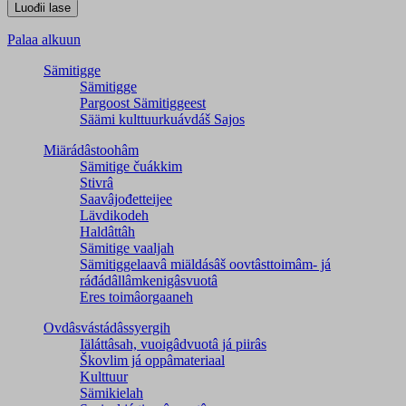
Palaa alkuun
Sämitigge
Sämitigge
Pargoost Sämitiggeest
Säämi kulttuurkuávdáš Sajos
Miärádâstoohâm
Sämitige čuákkim
Stivrâ
Saavâjođetteijee
Lävdikodeh
Haldâttâh
Sämitige vaaljah
Sämitiggelaavâ miäldásâš oovtâsttoimâm- já
ráđádâllâmkenigâsvuotâ
Eres toimâorgaaneh
Ovdâsvástádâssyergih
Iäláttâsah, vuoigâdvuotâ já piirâs
Škovlim já oppâmateriaal
Kulttuur
Sämikielah