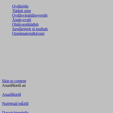
Ovdâsijđo
Tiäđuh mist
Ovdâsvástádâssyergih
Äigikyevdil
Ohtâvuotâtiäđuh
Jurgâleijeeh já tuulhah
Oppâmaterialkävppi
Skip to content
Anarâškielâ
an
Anarâškielâ
Nuõrttsääʹmǩiõll
Davvisámegiella