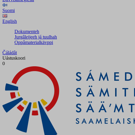
Suomi
English
Dokumenteh
Jurgâleijeeh já tuulhah
Oppâmaterialkävppi
Čáládât
Uástuskoori
0