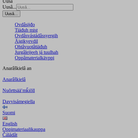
Uusâ
Uusâ...
Uusâ...
Ovdâsijđo
Tiäđuh mist
Ovdâsvástádâssyergih
Äigikyevdil
Ohtâvuotâtiäđuh
Jurgâleijeeh já tuulhah
Oppâmaterialkävppi
Anarâškielâ
an
Anarâškielâ
Nuõrttsääʹmǩiõll
Davvisámegiella
Suomi
English
Oppimateriaalikauppa
Čáládât