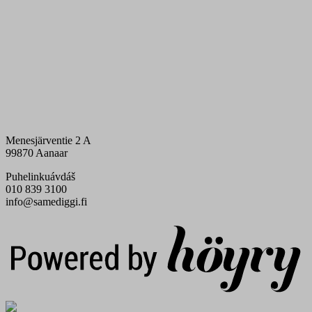
Menesjärventie 2 A
99870 Aanaar
Puhelinkuávdáš
010 839 3100
info@samediggi.fi
Digi- ja mainostoimisto Höyry Rovaniemi ja Oulu