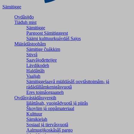
Sämitigge
Ovdâsijđo
Tiäđuh mist
Sämitigge
Pargoost Sämitiggeest
Säämi kulttuurkuávdáš Sajos
Miärádâstoohâm
Sämitige čuákkim
Stivrâ
Saavâjođetteijee
Lävdikodeh
Haldâttâh
Vaaljah
Sämitiggelaavâ miäldásâš oovtâsttoimâm- já
ráđádâllâmkenigâsvuotâ
Eres toimâorgaaneh
Ovdâsvástádâssyergih
Iäláttâsah, vuoigâdvuotâ já piirâs
Škovlim já oppâmateriaal
Kulttuur
Sämikielah
Sosiaal já tiervâsvuotâ
Aalmugijkoskâsâš pargo