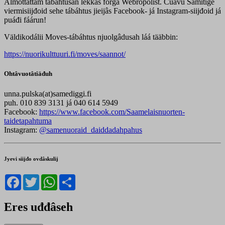
Almottâttâm tábáhtusân lekkâs forgâ Webropolist. Čuávu Sämitige
viermisiijđoid sehe tábáhtus jieijâs Facebook- já Instagram-siijđoid já
puáđi fáárun!
Väldikodálii Moves-tábáhtus njuolgâdusah láá tääbbin:
https://nuorikulttuuri.fi/moves/saannot/
Ohtâvuotâtiä
đ
uh
unna.pulska(at)samediggi.fi
puh. 010 839 3131 já 040 614 5949
Facebook:
https://www.facebook.com/Saamelaisnuorten-
taidetapahtuma
Instagram:
@samenuoraid_daiddadahpahus
Jyevi siijđo ovdâskulij
Facebook
Twitter
WhatsApp
Share
Eres uđđâseh