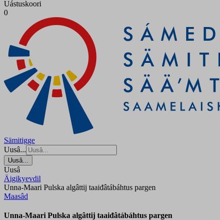
Uástuskoori
0
Sämitigge
Uusâ...
Uusâ...
Uusâ
Äigikyevdil
Unna-Maari Pulska algâttij taaiđâtábáhtus pargen
Maasâd
Unna-Maari Pulska algâttij taaiđâtábáhtus pargen