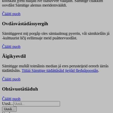
kooskâst jyehi niäljád ive olášuvvee vaaljâin. Sämitige čuákkim
oovdâst Sämitige alemus meridemvääldi.
Čääiti puoh
Ovdâsvástádâssyergih
Sämitiggeest mij porgâp oles sämiaalmug pyerrin, vâi sämikielâin já
-kulttuurist ličij eellimsaje meid puátteevuođâst.
Čääiti puoh
Äigikyevdil
Sämitigge muštâl toimâinis median já eres perusteijeid eereeb iärrás
tiäđáttâsâin.
Tiiláá Sämitige tiäđáttâsâid jieijâd šleđgâpoostân
.
Čääiti puoh
Ohtâvuotâtiäđuh
Čääiti puoh
Uusâ...
Uusâ...