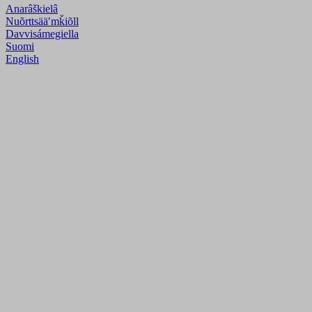
Anarâškielâ
Nuõrttsääʹmǩiõll
Davvisámegiella
Suomi
English