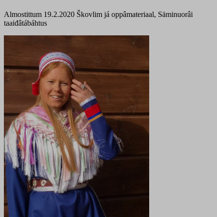
Almostittum 19.2.2020
Škovlim já oppâmateriaal, Säminuorâi
taaiđâtábáhtus