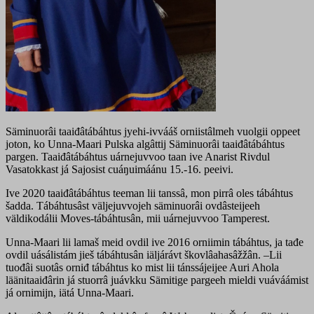
Säminuorâi taaiđâtábáhtus jyehi-ivvááš orniistâlmeh vuolgii oppeet
joton, ko Unna-Maari Pulska algâttij Säminuorâi taaiđâtábáhtus
pargen. Taaiđâtábáhtus uárnejuvvoo taan ive Anarist Rivdul
Vasatokkast já Sajosist cuáŋuimáánu 15.-16. peeivi.
Ive 2020 taaiđâtábáhtus teeman lii tanssâ, mon pirrâ oles tábáhtus
šadda. Tábáhtusâst väljejuvvojeh säminuorâi ovdâsteijeeh
väldikodálii Moves-tábáhtusân, mii uárnejuvvoo Tamperest.
Unna-Maari lii lamaš meid ovdil ive 2016 orniimin tábáhtus, ja tađe
ovdil uásálistám jieš tábáhtusân iäljárávt škovlâahasâžžân. –Lii
tuođâi suotâs orniđ tábáhtus ko mist lii tánssájeijee Auri Ahola
läänitaaiđârin já stuorrâ juávkku Sämitige pargeeh mieldi vuáváámist
já ornimijn, iätá Unna-Maari.