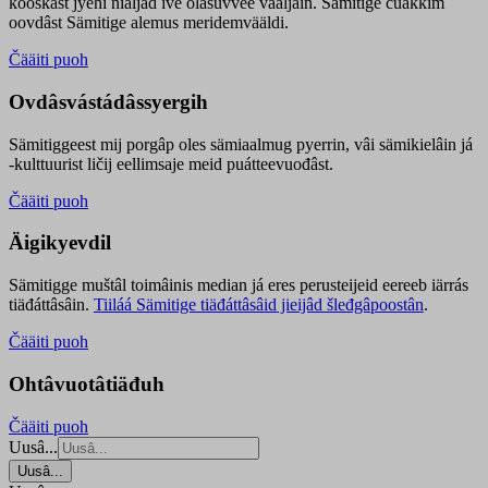
kooskâst jyehi niäljád ive olášuvvee vaaljâin. Sämitige čuákkim
oovdâst Sämitige alemus meridemvääldi.
Čääiti puoh
Ovdâsvástádâssyergih
Sämitiggeest mij porgâp oles sämiaalmug pyerrin, vâi sämikielâin já
-kulttuurist ličij eellimsaje meid puátteevuođâst.
Čääiti puoh
Äigikyevdil
Sämitigge muštâl toimâinis median já eres perusteijeid eereeb iärrás
tiäđáttâsâin.
Tiiláá Sämitige tiäđáttâsâid jieijâd šleđgâpoostân
.
Čääiti puoh
Ohtâvuotâtiäđuh
Čääiti puoh
Uusâ...
Uusâ...