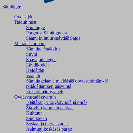
Sämitigge
Ovdâsijđo
Tiäđuh mist
Sämitigge
Pargoost Sämitiggeest
Säämi kulttuurkuávdáš Sajos
Miärádâstoohâm
Sämitige čuákkim
Stivrâ
Saavâjođetteijee
Lävdikodeh
Haldâttâh
Vaaljah
Sämitiggelaavâ miäldásâš oovtâsttoimâm- já
ráđádâllâmkenigâsvuotâ
Eres toimâorgaaneh
Ovdâsvástádâssyergih
Iäláttâsah, vuoigâdvuotâ já piirâs
Škovlim já oppâmateriaal
Kulttuur
Sämikielah
Sosiaal já tiervâsvuotâ
Aalmugijkoskâsâš pargo