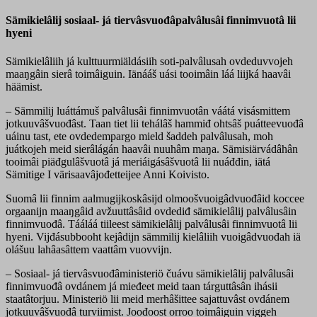
Sämikielâlij sosiaal- já tiervâsvuođâpalvâlusâi finnimvuotâ lii
hyeni
Sämikielâliih já kulttuurmiäldásiih soti-palvâlusah ovdeduvvojeh
maaŋgâin sierâ toimâiguin. Iänááš uási tooimâin láá liijká haavâi
häämist.
– Sämmilij luáttámuš palvâlusâi finnimvuotân váátá visásmittem
jotkuuvâšvuođâst. Taan tiet lii tehálâš hammiđ ohtsâš puátteevuođâ
uáinu tast, ete ovdedempargo mield šaddeh palvâlusah, moh
juátkojeh meid sierâlágán haavâi nuuhâm maŋa. Sämisiärvádâhân
tooimâi piäđgulâšvuotâ já meriáigásâšvuotâ lii nuáđđin, iätá
Sämitige I värisaavâjođetteijee Anni Koivisto.
Suomâ lii finnim aalmugijkoskâsijd olmoošvuoigâdvuođâid koccee
orgaanijn maaŋgâid avžuuttâsâid ovdediđ sämikielâlij palvâlusâin
finnimvuođâ. Tááláá tiileest sämikielâlij palvâlusâi finnimvuotâ lii
hyeni. Vijđásubbooht kejâdijn sämmilij kielâliih vuoigâdvuođah iä
olášuu lahâasâttem vaattâm vuovvijn.
– Sosiaal- já tiervâsvuođâministeriö čuávu sämikielâlij palvâlusâi
finnimvuođâ ovdánem já mieđeet meid taan tárguttâsân ihásii
staatâtorjuu. Ministeriö lii meid merhâšittee sajattuvâst ovdánem
jotkuuvâšvuođâ turviimist. Joođoost orroo toimâiguin viggeh