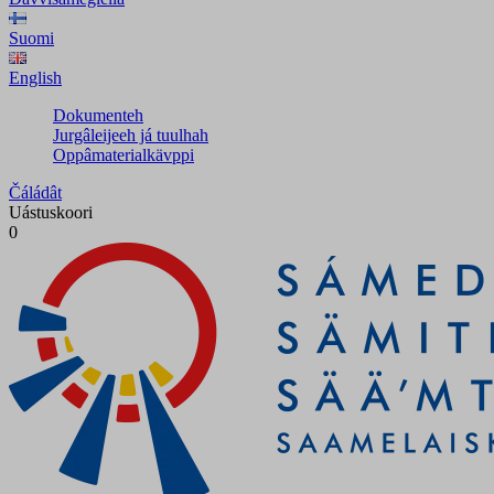
Suomi
English
Dokumenteh
Jurgâleijeeh já tuulhah
Oppâmaterialkävppi
Čáládât
Uástuskoori
0