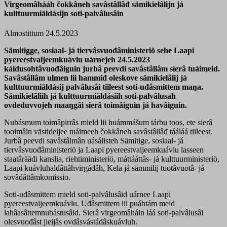
Virgeomâhááh čokkâneh savâstâllâđ sämikielâlijn já
kulttuurmiäldásijn soti-palvâlusâin
Almostittum 24.5.2023
Sämitigge, sosiaal- já tiervâsvuođâministeriö sehe Laapi
pyereestvaijeemkuávlu uárnejeh 24.5.2023
káidusohtâvuođâiguin jurbâ peevdi savâstâllâm sierâ tuáimeid.
Savâstâllâm ulmen lii hammiđ oleskove sämikielâlij já
kulttuurmiäldásij palvâlusâi tiileest soti-uđâsmittem maŋa.
Sämikielâliih já kulttuurmiäldásiih soti-palvâlusah
ovdeduvvojeh maaŋgâi sierâ toimâiguin já havâiguin.
Nubásmum toimâpirrâs mield lii huámmášum tárbu toos, ete sierâ
tooimâin västideijee tuáimeeh čokkâneh savâstâllâđ tááláá tiileest.
Jurbâ peevdi savâstâlmân uásálisteh Sämitige, sosiaal- já
tiervâsvuođâministeriö ja Laapi pyereestvaijeemkuávlu lasseen
staatârääđi kanslia, riehtiministeriö, máttááttâs- já kulttuurministeriö,
Laapi kuávluhaldâttâhvirgádâh, Kela já sämmilij tuotâvuotâ- já
sovâdâttâmkomissio.
Soti-uđâsmittem mield soti-palvâlusâid uárnee Laapi
pyereestvaijeemkuávlu. Uđâsmittem lii puáhtám meid
lahâasâttemnubástusâid. Sierâ virgeomâháin láá soti-palvâlusâi
olesvuođâst jieijâs ovdâsvástádâskuávluh.