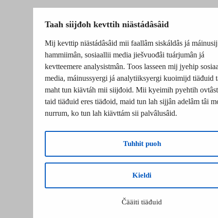
Taah siijđoh kevttih niästádâsâid
Mij kevttip niästádâsâid mii faallâm siskáldâs já máinusij
hammiimân, sosiaallii media jiešvuođâi tuárjumân já
kevtteemere analysistmân. Toos lasseen mij jyehip sosiaal
media, máinussyergi já analytiiksyergi kuoimijd tiäđuid t
maht tun kiävtáh mii siijđoid. Mii kyeimih pyehtih ovtâsti
taid tiäđuid eres tiäđoid, maid tun lah sijjân adelâm tâi m
nurrum, ko tun lah kiävttám sii palvâlusâid.
Tuhhit puoh
Kieldi
Čääiti tiäđuid