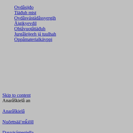
Ovdâsijđo
Tiäđuh mist
Ovdâsvástádâssyergih
Äigikyevdil
Ohtâvuotâtiäđuh
Jurgâleijeeh já tuulhah
Oppâmaterialkävppi
Skip to content
Anarâškielâ
an
Anarâškielâ
Nuõrttsääʹmǩiõll
Davvisámegiella