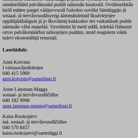
sämikielâláid palvâlussáid puátih uáinusân kuuloold. Ovdâmerkkân
kielâ mättee pargei vááijuvvuotâ čuávdoo oovtâst Sämitiggijn já
sosiaal- já tiervâsvuođâsyergi áámmátulmuid škuávlejeijee
oppâlájádâsâiguin já jo škovliimij kukkoduv tiet vaikuttâsah puátih
uáinusân váhá maŋeláá. Vyerdimist lii meid uđđâ, tolebáá čiähusist
orroo palvâlemtáárbui uáinojeijen puáttim, moid reagistem váátá
tuárvi ekonomâlijd resursijd.
Lasetiäđuh:
Anni Koivisto
I värisaavâjođetteijee
040 415 5969
anni.koivisto@samediggi.fi
Anne Länsman-Magga
sosiaal- já tiervâsvuođâčällee
040 182 9998
anne.lansman-magga@samediggi.fi
Kaisa Ruokojärvi
má. sosiaal- já tiervâsvuođâčällee
040 570 8457
kaisa.ruokojarvi@samediggi.fi