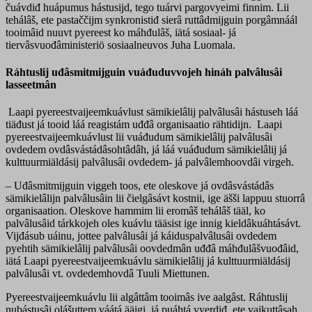
čuávdiđ huápumus hástusijd, tego tuárvi pargovyeimi finnim. Lii
tehálâš, ete pastaččijm synkronistiđ sierâ ruttâdmijguin porgâmnáál
tooimâid nuuvt pyereest ko máhđulâš, iätá sosiaal- já
tiervâsvuođâministeriö sosiaalneuvos Juha Luomala.
Ráhtuslij uđâsmitmijguin vuáđuduvvojeh hináh palvâlusâi
lasseetmân
Laapi pyereestvaijeemkuávlust sämikielâlij palvâlusâi hástuseh láá
tiäđust já tooid láá reagistám uđđâ organisaatio rähtidijn. Laapi
pyereestvaijeemkuávlust lii vuáđudum sämikielâlij palvâlusâi
ovdedem ovdâsvástádâsohtâdâh, já láá vuáđudum sämikielâlij já
kulttuurmiäldásij palvâlusâi ovdedem- já palvâlemhoovdâi virgeh.
– Uđâsmitmijguin viggeh toos, ete oleskove já ovdâsvástádâs
sämikielâlijn palvâlusâin lii čielgâsávt kostnii, ige äšši lappuu stuorrâ
organisaation. Oleskove hammim lii eromâš tehálâš tääl, ko
palvâlusâid tárkkojeh oles kuávlu tääsist ige innig kieldâkuáhtásávt.
Vijđásub uáinu, jottee palvâlusâi já káiduspalvâlusâi ovdedem
pyehtih sämikielâlij palvâlusâi oovdedmân uđđâ máhđulâšvuođâid,
iätá Laapi pyereestvaijeemkuávlu sämikielâlij já kulttuurmiäldásij
palvâlusâi vt. ovdedemhovdâ Tuuli Miettunen.
Pyereestvaijeemkuávlu lii algâttâm tooimâs ive aalgâst. Ráhtuslij
nubástusâi olášuttem váátá ääigi, já puáhtá vyerdiđ, ete vaikuttâsah