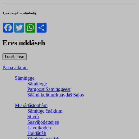
Jyevi siijđo ovdâskulij
Facebook
Twitter
WhatsApp
Share
Eres uđđâseh
Palaa alkuun
Sämitigge
Sämitigge
Pargoost Sämitiggeest
Säämi kulttuurkuávdáš Sajos
Miärádâstoohâm
Sämitige čuákkim
Stivrâ
Saavâjođetteijee
Lävdikodeh
Haldâttâh
Sämitige vaaljah