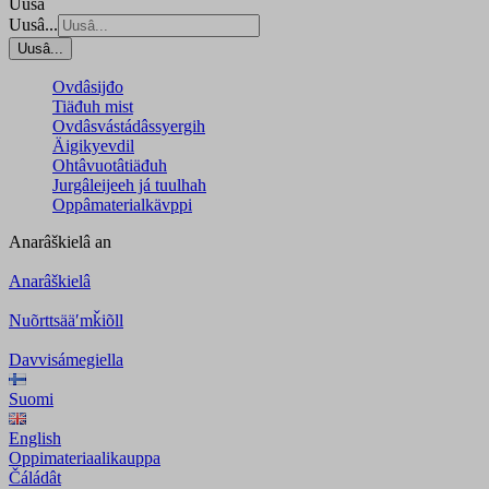
Uusâ
Uusâ...
Uusâ...
Ovdâsijđo
Tiäđuh mist
Ovdâsvástádâssyergih
Äigikyevdil
Ohtâvuotâtiäđuh
Jurgâleijeeh já tuulhah
Oppâmaterialkävppi
Anarâškielâ
an
Anarâškielâ
Nuõrttsääʹmǩiõll
Davvisámegiella
Suomi
English
Oppimateriaalikauppa
Čáládât