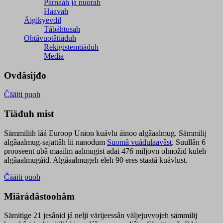
Párnááh já nuorah
Haavah
Äigikyevdil
Tábáhtusah
Ohtâvuotâtiäđuh
Rekigistemtiäđuh
Media
Ovdâsijđo
Čääiti puoh
Tiäđuh mist
Sämmiliih láá Euroop Union kuávlu áinoo algâaalmug. Sämmilij
algâaalmug-sajattâh lii nanodum
Suomâ vuáđulaavâst
. Suullân 6
prooseent ubâ maailm aalmugist ađai 476 miljovn olmožid kuleh
algâaalmugáid. Algâaalmugeh eleh 90 eres staatâ kuávlust.
Čääiti puoh
Miärádâstoohâm
Sämitige 21 jesânid já nelji värijeessân väljejuvvojeh sämmilij