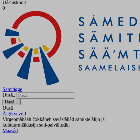
Uástuskoori
0
Sämitigge
Uusâ...
Uusâ...
Uusâ
Äigikyevdil
Virgeomâhááh čokkâneh savâstâllâđ sämikielâlijn já
kulttuurmiäldásijn soti-palvâlusâin
Maasâd