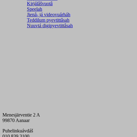
Kirjálâšvuotâ
Speelah
Jienâ- já videovuárháh
Teddilum pyevtittâsah
Nuuvtá digipyevtittâsah
Menesjärventie 2 A
99870 Aanaar
Puhelinkuávdáš
010 839 3100