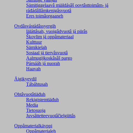
Sämitiggelaavâ miäldásâš oovtâsttoimâm- já
ráđádâllâmkenigâsvuotâ
Eres toimâorgaaneh
Ovdâsvástádâssyergih
Iäláttâsah, vuoigâdvuotâ já piirâs
Škovlim já oppâmateriaal
Kulttuur
Sämikielah
Sosiaal já tiervâsvuotâ
Aalmugijkoskâsâš pargo
Párnááh já nuorah
Haavah
Äigikyevdil
Tábáhtusah
Ohtâvuotâtiäđuh
Rekigistemtiäđuh
Media
Tietosuoja
Juvsâttetteevuotâčielgiittâs
Oppâmaterialkävppi
Oppâmaterialeh