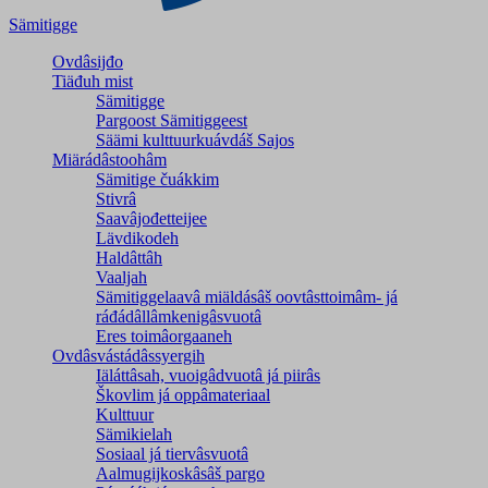
Sämitigge
Ovdâsijđo
Tiäđuh mist
Sämitigge
Pargoost Sämitiggeest
Säämi kulttuurkuávdáš Sajos
Miärádâstoohâm
Sämitige čuákkim
Stivrâ
Saavâjođetteijee
Lävdikodeh
Haldâttâh
Vaaljah
Sämitiggelaavâ miäldásâš oovtâsttoimâm- já
ráđádâllâmkenigâsvuotâ
Eres toimâorgaaneh
Ovdâsvástádâssyergih
Iäláttâsah, vuoigâdvuotâ já piirâs
Škovlim já oppâmateriaal
Kulttuur
Sämikielah
Sosiaal já tiervâsvuotâ
Aalmugijkoskâsâš pargo