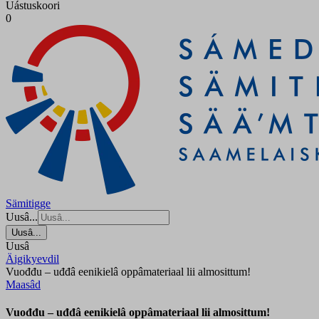
Uástuskoori
0
Sämitigge
Uusâ...
Uusâ...
Uusâ
Äigikyevdil
Vuođđu – uđđâ eenikielâ oppâmateriaal lii almosittum!
Maasâd
Vuođđu – uđđâ eenikielâ oppâmateriaal lii almosittum!