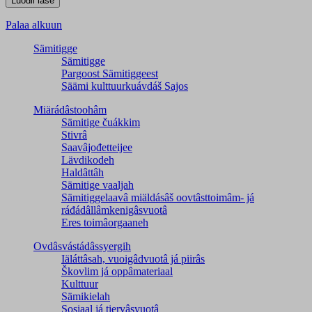
Palaa alkuun
Sämitigge
Sämitigge
Pargoost Sämitiggeest
Säämi kulttuurkuávdáš Sajos
Miärádâstoohâm
Sämitige čuákkim
Stivrâ
Saavâjođetteijee
Lävdikodeh
Haldâttâh
Sämitige vaaljah
Sämitiggelaavâ miäldásâš oovtâsttoimâm- já
ráđádâllâmkenigâsvuotâ
Eres toimâorgaaneh
Ovdâsvástádâssyergih
Iäláttâsah, vuoigâdvuotâ já piirâs
Škovlim já oppâmateriaal
Kulttuur
Sämikielah
Sosiaal já tiervâsvuotâ