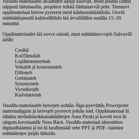
Vuođđu
-materiaaleh aicâlmiteh aašijd kuuvijn, moid puáhtá čäittiđ
uáppeid tiätumaašin, projektor teikkâ fiättutaavvâl peht. Tienuuvt
oppâmateriaal heivee pyereest meid káidusmáttááttâsân. Oovtâ
máttááttâspuudâ kukkodâhhân láá árvuštâllâm suullân 15–20
minuttid.
Oppâmateriaalist láá oovce uássid, mast máttááttuvvojeh čuávuvâš
ääših:
Ceelhâ
Koččâmušah
Lopâttemmeerhah
Vokaleh já konsonanteh
Diftoŋeh
Geminateh
Synonymeh
Vyestikeejih
Kuávlukielah
Vuođđu
-materiaaleh heivejeh oohtân
Álgu
-pyevtittâs Powerpoint
materiaalijguin já heivejeh pyereest jotkân toid.
Oppâmateriaal lii
ráhtám sierânâsluokkamáttáátteijee Aura Pieski já koveh toos lii
sárgum kovetaaidâr Nora Bäck.
Vuođđu
-materiaal almostittoo
digitaalhäämist já tot lii luođimnáál sehe PPT já PDF- häämist
máttáátteijee jieijâs tiäturân.