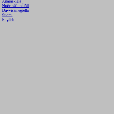
Anarâškielâ
Nuõrttsääʹmǩiõll
Davvisámegiella
Suomi
English