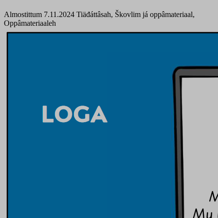
Almostittum 7.11.2024
Tiäđáttâsah, Škovlim já oppâmateriaal,
Oppâmateriaaleh