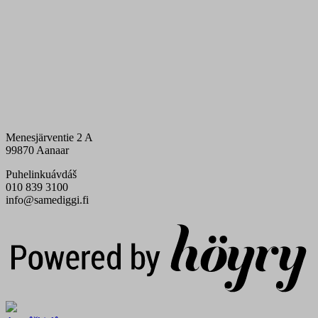
Menesjärventie 2 A
99870 Aanaar
Puhelinkuávdáš
010 839 3100
info@samediggi.fi
Digi- ja mainostoimisto Höyry Rovaniemi ja Oulu