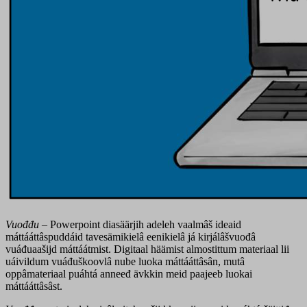
Vuođđu
– Powerpoint diasäärjih adeleh vaalmâš ideaid
máttááttâspuddáid tavesämikielâ eenikielâ já kirjálâšvuođâ
vuáđuaašijd máttáátmist. Digitaal häämist almostittum materiaal lii
uáivildum vuáđuškoovlâ nube luoka máttááttâsân, mutâ
oppâmateriaal puáhtá anneeđ ävkkin meid paajeeb luokai
máttááttâsâst.