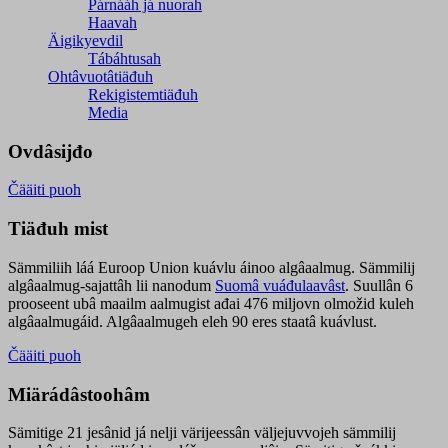
Párnááh já nuorah
Haavah
Äigikyevdil
Tábáhtusah
Ohtâvuotâtiäđuh
Rekigistemtiäđuh
Media
Ovdâsijđo
Čääiti puoh
Tiäđuh mist
Sämmiliih láá Euroop Union kuávlu áinoo algâaalmug. Sämmilij
algâaalmug-sajattâh lii nanodum
Suomâ vuáđulaavâst
. Suullân 6
prooseent ubâ maailm aalmugist ađai 476 miljovn olmožid kuleh
algâaalmugáid. Algâaalmugeh eleh 90 eres staatâ kuávlust.
Čääiti puoh
Miärádâstoohâm
Sämitige 21 jesânid já nelji värijeessân väljejuvvojeh sämmilij