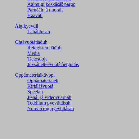
Aalmugijkoskâsâš pargo
Párnááh já nuorah
Haavah
Äigikyevdil
Tábáhtusah
Ohtâvuotâtiäđuh
Rekigistemtiäđuh
Media
Tietosuoja
Juvsâttetteevuotâčielgiittâs
Oppâmaterialkävppi
Oppâmaterialeh
Kirjálâšvuotâ
Speelah
Jienâ- já videovuárháh
Teddilum pyevtittâsah
Nuuvtá digipyevtittâsah