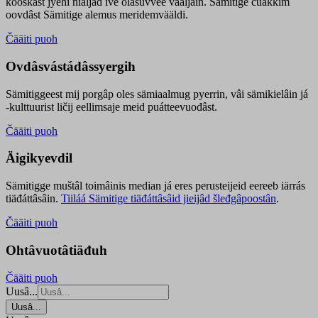
kooskâst jyehi niäljád ive olášuvvee vaaljâin. Sämitige čuákkim
oovdâst Sämitige alemus meridemvääldi.
Čääiti puoh
Ovdâsvástádâssyergih
Sämitiggeest mij porgâp oles sämiaalmug pyerrin, vâi sämikielâin já
-kulttuurist ličij eellimsaje meid puátteevuođâst.
Čääiti puoh
Äigikyevdil
Sämitigge muštâl toimâinis median já eres perusteijeid eereeb iärrás
tiäđáttâsâin.
Tiiláá Sämitige tiäđáttâsâid jieijâd šleđgâpoostân
.
Čääiti puoh
Ohtâvuotâtiäđuh
Čääiti puoh
Uusâ...
Uusâ...