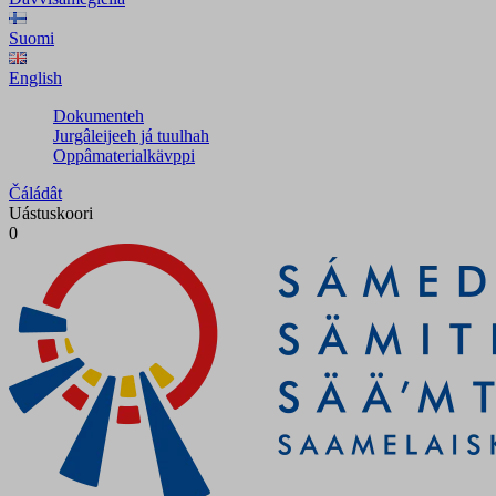
Suomi
English
Dokumenteh
Jurgâleijeeh já tuulhah
Oppâmaterialkävppi
Čáládât
Uástuskoori
0