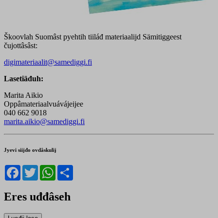
Škoovlah Suomâst pyehtih tiiláđ materiaalijd Sämitiggeest
čujottâsâst:
digimateriaalit@samediggi.fi
Lasetiäđuh:
Marita Aikio
Oppâmateriaalvuávájeijee
040 662 9018
marita.aikio@samediggi.fi
Jyevi siijđo ovdâskulij
Facebook
Twitter
WhatsApp
Share
Eres uđđâseh