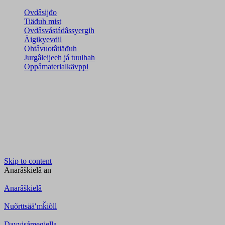
Ovdâsijđo
Tiäđuh mist
Ovdâsvástádâssyergih
Äigikyevdil
Ohtâvuotâtiäđuh
Jurgâleijeeh já tuulhah
Oppâmaterialkävppi
Skip to content
Anarâškielâ
an
Anarâškielâ
Nuõrttsääʹmǩiõll
Davvisámegiella