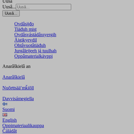
Uusâ
Uusâ...
Uusâ...
Ovdâsijđo
Tiäđuh mist
Ovdâsvástádâssyergih
Äigikyevdil
Ohtâvuotâtiäđuh
Jurgâleijeeh já tuulhah
Oppâmaterialkävppi
Anarâškielâ
an
Anarâškielâ
Nuõrttsääʹmǩiõll
Davvisámegiella
Suomi
English
Oppimateriaalikauppa
Čáládât