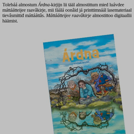
Tolebáá almostum
Árdna
-kirjijn lii tääl almostittum mied luávdee
máttáátteijee raavâkirje, mii fáálá oonâid já printtimnáál lasemateriaal
tievâsmittiđ máttááttâs.
Máttáátteijee raavâkirje
almostittoo digitaallii
häämist.