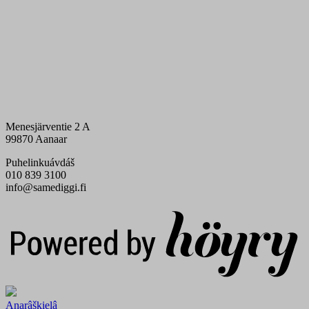
Menesjärventie 2 A
99870 Aanaar
Puhelinkuávdáš
010 839 3100
info@samediggi.fi
Digi- ja mainostoimisto Höyry Rovaniemi ja Oulu
Anarâškielâ