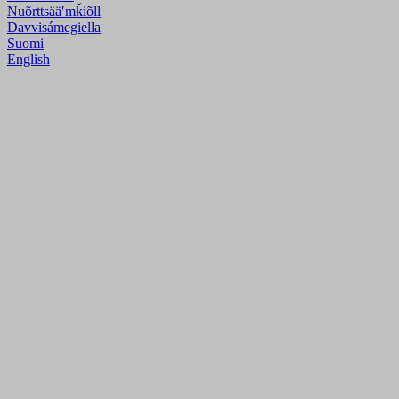
Nuõrttsääʹmǩiõll
Davvisámegiella
Suomi
English