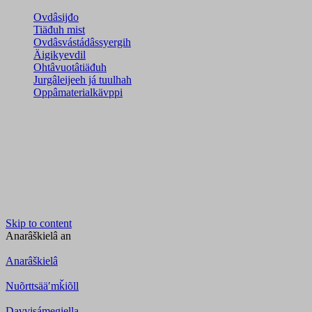
Ovdâsijđo
Tiäđuh mist
Ovdâsvástádâssyergih
Äigikyevdil
Ohtâvuotâtiäđuh
Jurgâleijeeh já tuulhah
Oppâmaterialkävppi
Skip to content
Anarâškielâ
an
Anarâškielâ
Nuõrttsääʹmǩiõll
Davvisámegiella