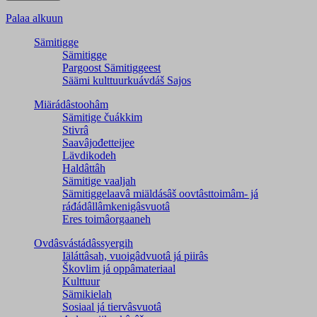
Palaa alkuun
Sämitigge
Sämitigge
Pargoost Sämitiggeest
Säämi kulttuurkuávdáš Sajos
Miärádâstoohâm
Sämitige čuákkim
Stivrâ
Saavâjođetteijee
Lävdikodeh
Haldâttâh
Sämitige vaaljah
Sämitiggelaavâ miäldásâš oovtâsttoimâm- já
ráđádâllâmkenigâsvuotâ
Eres toimâorgaaneh
Ovdâsvástádâssyergih
Iäláttâsah, vuoigâdvuotâ já piirâs
Škovlim já oppâmateriaal
Kulttuur
Sämikielah
Sosiaal já tiervâsvuotâ