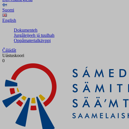
Suomi
English
Dokumenteh
Jurgâleijeeh já tuulhah
Oppâmaterialkävppi
Čáládât
Uástuskoori
0