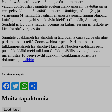
čokkân 4-5 keerdi ivveest. Sämitige čuákkim meerrid
váldunjuolgâduslávt sämitige adelem ciälkkámušâin, iävtuttâsâin já
eres peleväldimijn. Staatârääđi meerrid sämitige jesânin (21) já
värijesânin (4) sämitiggevaaljâin enâmustáá jienâid finnim olmožid,
kuittâg nuuvt, et jyehi sämikuávlu kieldâst (Iänudâh, Aanaar,
Suáđigil ja Ucjuuhâ) šaddeh ucemustáá kulmâ jeessân já jieškote-uv
kieldâst ohtâ värijeessân.
Sämitige čuákkimeh láá almoliih já taid puáhtá čuávvuđ pääihi alne
parlamentsalist teikâ Zoom-webinaar peht. Parlamentsalist
tulkkumpiergâseh láá almolávt kiävtust. Njuolgâ vuolgâttâs peht
puáhtá kuldâliđ meid tulkkum.Čuákkim äššilisto vuolgâttuvvoo
majemustáá 10 peeivi ovdil čuákkim. Čuákkimäššikirjeh láá
dokumentijn
tääbbin
.
Jaa sivu eteenpäin
Facebook
Twitter
WhatsApp
Share
Muita tapahtumia