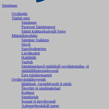
Sämitigge
Ovdâsijđo
Tiäđuh mist
Sämitigge
Pargoost Sämitiggeest
Säämi kulttuurkuávdáš Sajos
Miärádâstoohâm
Sämitige čuákkim
Stivrâ
Saavâjođetteijee
Lävdikodeh
Haldâttâh
Vaaljah
Sämitiggelaavâ miäldásâš oovtâsttoimâm- já
ráđádâllâmkenigâsvuotâ
Eres toimâorgaaneh
Ovdâsvástádâssyergih
Iäláttâsah, vuoigâdvuotâ já piirâs
Škovlim já oppâmateriaal
Kulttuur
Sämikielah
Sosiaal já tiervâsvuotâ
Aalmugijkoskâsâš pargo