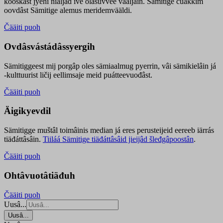
kooskâst jyehi niäljád ive olášuvvee vaaljâin. Sämitige čuákkim
oovdâst Sämitige alemus meridemvääldi.
Čääiti puoh
Ovdâsvástádâssyergih
Sämitiggeest mij porgâp oles sämiaalmug pyerrin, vâi sämikielâin já
-kulttuurist ličij eellimsaje meid puátteevuođâst.
Čääiti puoh
Äigikyevdil
Sämitigge muštâl toimâinis median já eres perusteijeid eereeb iärrás
tiäđáttâsâin.
Tiiláá Sämitige tiäđáttâsâid jieijâd šleđgâpoostân
.
Čääiti puoh
Ohtâvuotâtiäđuh
Čääiti puoh
Uusâ...
Uusâ...