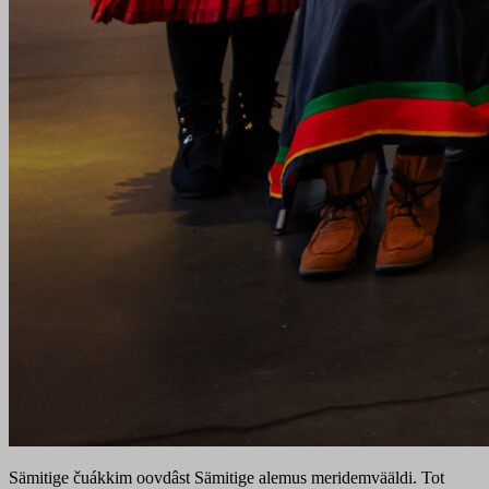
Sämitige čuákkim oovdâst Sämitige alemus meridemvääldi. Tot