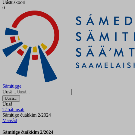
Uástuskoori
0
Sämitigge
Uusâ...
Uusâ...
Uusâ
Tábáhtusah
Sämitige čuákkim 2/2024
Maasâd
Sämitige čuákkim 2/2024