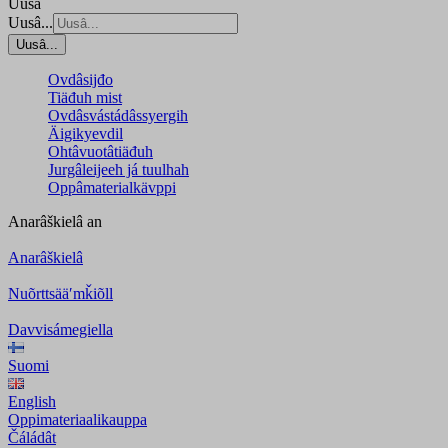
Uusâ
Uusâ...
Uusâ...
Ovdâsijđo
Tiäđuh mist
Ovdâsvástádâssyergih
Äigikyevdil
Ohtâvuotâtiäđuh
Jurgâleijeeh já tuulhah
Oppâmaterialkävppi
Anarâškielâ
an
Anarâškielâ
Nuõrttsääʹmǩiõll
Davvisámegiella
Suomi
English
Oppimateriaalikauppa
Čáládât