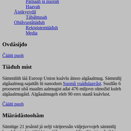
Párnááh já nuorah
Haavah
Äigikyevdil
Tábáhtusah
Ohtâvuotâtiäđuh
Rekigistemtiäđuh
Media
Ovdâsijđo
Čääiti puoh
Tiäđuh mist
Sämmiliih láá Euroop Union kuávlu áinoo algâaalmug. Sämmilij
algâaalmug-sajattâh lii nanodum
Suomâ vuáđulaavâst
. Suullân 6
prooseent ubâ maailm aalmugist ađai 476 miljovn olmožid kuleh
algâaalmugáid. Algâaalmugeh eleh 90 eres staatâ kuávlust.
Čääiti puoh
Miärádâstoohâm
Sämitige 21 jesânid já nelji värijeessân väljejuvvojeh sämmilij