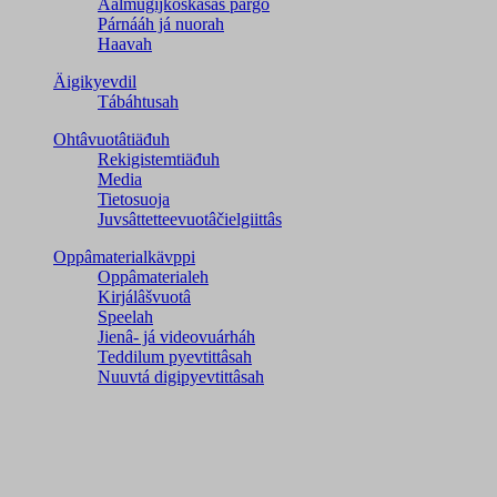
Aalmugijkoskâsâš pargo
Párnááh já nuorah
Haavah
Äigikyevdil
Tábáhtusah
Ohtâvuotâtiäđuh
Rekigistemtiäđuh
Media
Tietosuoja
Juvsâttetteevuotâčielgiittâs
Oppâmaterialkävppi
Oppâmaterialeh
Kirjálâšvuotâ
Speelah
Jienâ- já videovuárháh
Teddilum pyevtittâsah
Nuuvtá digipyevtittâsah