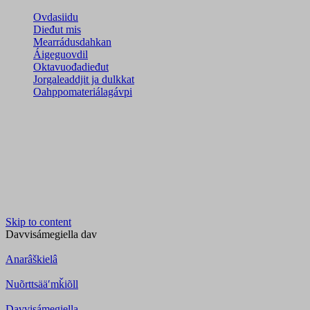
Ovdasiidu
Dieđut mis
Mearrádusdahkan
Áigeguovdil
Oktavuođadieđut
Jorgaleaddjit ja dulkkat
Oahppomateriálagávpi
Skip to content
Davvisámegiella
dav
Anarâškielâ
Nuõrttsääʹmǩiõll
Davvisámegiella