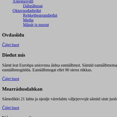
Áigeguovdil
Dáhpáhusat
Oktavuođadieđut
Rehketbearrandieđut
Media
Mánát ja nuorat
Ovdasiidu
Čájet buot
Dieđut mis
Sámit leat Eurohpa uniovnna áidna eamiálbmot. Sámiid eamiálbmotsa
eamiálbmogiidda. Eamiálbmogat ellet 90 sierra riikkas.
Čájet buot
Mearrádusdahkan
Sámedikki 21 lahtu ja njealje várrelahtu váljejuvvojit sámiid siste j
Čájet buot