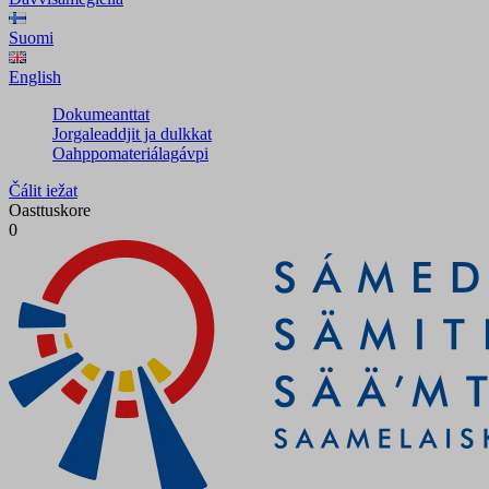
Suomi
English
Dokumeanttat
Jorgaleaddjit ja dulkkat
Oahppomateriálagávpi
Čálit iežat
Oasttuskore
0