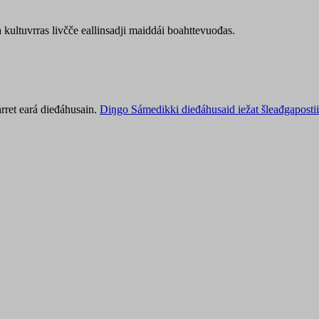
kultuvrras livčče eallinsadji maiddái boahttevuođas.
rret eará dieđáhusain.
Diŋgo Sámedikki dieđáhusaid iežat šleađgapostii