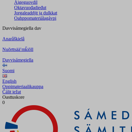
Áigeguovdil
Oktavuođadieđut
Jorgaleaddjit ja dulkkat
Oahppomateriálagávpi
Davvisámegiella
dav
Anarâškielâ
Nuõrttsääʹmǩiõll
Davvisámegiella
Suomi
English
Oppimateriaalikauppa
Čálit iežat
Oasttuskore
0