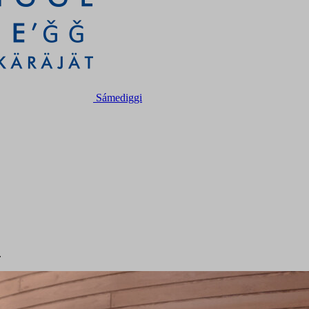
Sámediggi
.