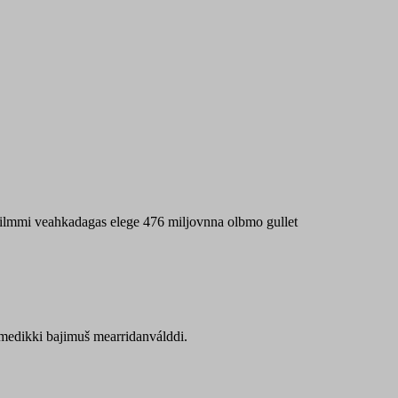
 máilmmi veahkadagas elege 476 miljovnna olbmo gullet
Sámedikki bajimuš mearridanválddi.