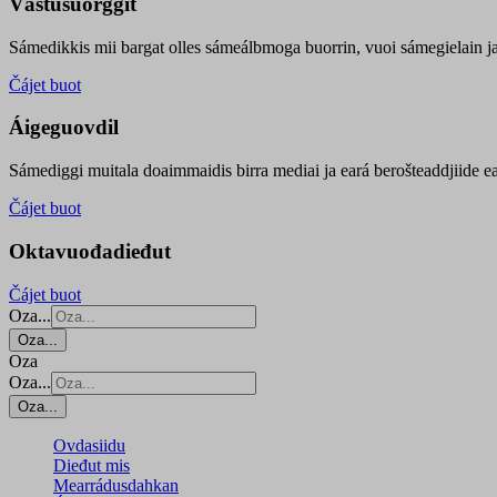
Vástusuorggit
Sámedikkis mii bargat olles sámeálbmoga buorrin, vuoi sámegielain ja 
Čájet buot
Áigeguovdil
Sámediggi muitala doaimmaidis birra mediai ja eará berošteaddjiide ea
Čájet buot
Oktavuođadieđut
Čájet buot
Oza...
Oza...
Oza
Oza...
Oza...
Ovdasiidu
Dieđut mis
Mearrádusdahkan