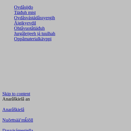
Ovdâsijđo
Tiäđuh mist
Ovdâsvástádâssyergih
Äigikyevdil
Ohtâvuotâtiäđuh
Jurgâleijeeh já tuulhah
Oppâmaterialkävppi
Skip to content
Anarâškielâ
an
Anarâškielâ
Nuõrttsääʹmǩiõll
Davvisámegiella