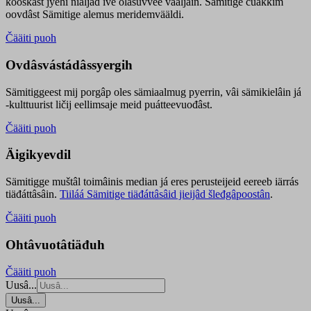
kooskâst jyehi niäljád ive olášuvvee vaaljâin. Sämitige čuákkim
oovdâst Sämitige alemus meridemvääldi.
Čääiti puoh
Ovdâsvástádâssyergih
Sämitiggeest mij porgâp oles sämiaalmug pyerrin, vâi sämikielâin já
-kulttuurist ličij eellimsaje meid puátteevuođâst.
Čääiti puoh
Äigikyevdil
Sämitigge muštâl toimâinis median já eres perusteijeid eereeb iärrás
tiäđáttâsâin.
Tiiláá Sämitige tiäđáttâsâid jieijâd šleđgâpoostân
.
Čääiti puoh
Ohtâvuotâtiäđuh
Čääiti puoh
Uusâ...
Uusâ...