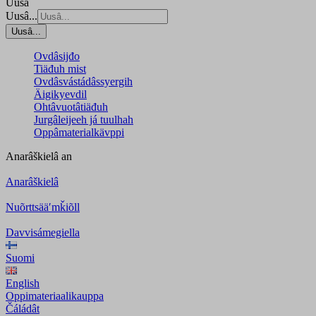
Uusâ
Uusâ...
Uusâ...
Ovdâsijđo
Tiäđuh mist
Ovdâsvástádâssyergih
Äigikyevdil
Ohtâvuotâtiäđuh
Jurgâleijeeh já tuulhah
Oppâmaterialkävppi
Anarâškielâ
an
Anarâškielâ
Nuõrttsääʹmǩiõll
Davvisámegiella
Suomi
English
Oppimateriaalikauppa
Čáládât