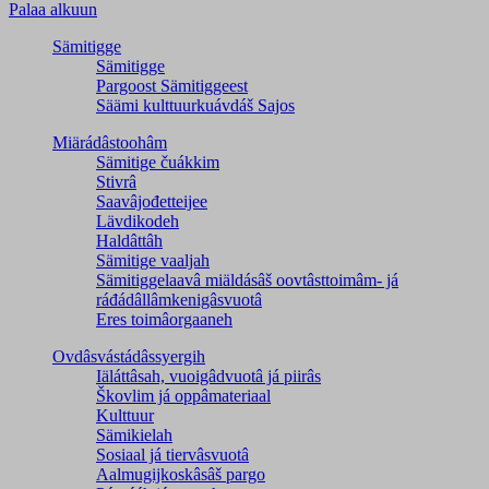
Palaa alkuun
Sämitigge
Sämitigge
Pargoost Sämitiggeest
Säämi kulttuurkuávdáš Sajos
Miärádâstoohâm
Sämitige čuákkim
Stivrâ
Saavâjođetteijee
Lävdikodeh
Haldâttâh
Sämitige vaaljah
Sämitiggelaavâ miäldásâš oovtâsttoimâm- já
ráđádâllâmkenigâsvuotâ
Eres toimâorgaaneh
Ovdâsvástádâssyergih
Iäláttâsah, vuoigâdvuotâ já piirâs
Škovlim já oppâmateriaal
Kulttuur
Sämikielah
Sosiaal já tiervâsvuotâ
Aalmugijkoskâsâš pargo