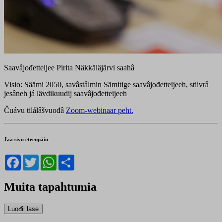
Saavâjođetteijee Pirita Näkkäläjärvi saahâ
Visio: Säämi 2050, savâstâlmin Sämitige saavâjođetteijeeh, stiivrâ
jesâneh já lävdikuudij saavâjođetteijeeh
Čuávu tilálâšvuođâ
Zoom-webinaar peht.
Jaa sivu eteenpäin
Facebook
Twitter
WhatsApp
Share
Muita tapahtumia