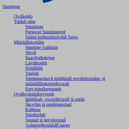
Sämitigge
Ovdâsijđo
Tiäđuh mist
Sämitigge
Pargoost Sämitiggeest
Säämi kulttuurkuávdáš Sajos
Miärádâstoohâm
Sämitige čuákkim
Stivrâ
Saavâjođetteijee
Lävdikodeh
Haldâttâh
Vaaljah
Sämitiggelaavâ miäldásâš oovtâsttoimâm- já
ráđádâllâmkenigâsvuotâ
Eres toimâorgaaneh
Ovdâsvástádâssyergih
Iäláttâsah, vuoigâdvuotâ já piirâs
Škovlim já oppâmateriaal
Kulttuur
Sämikielah
Sosiaal já tiervâsvuotâ
Aalmugijkoskâsâš pargo