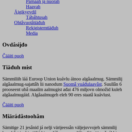
Párnááh já nuorah
Haavah
Äigikyevdil
Tábáhtusah
Ohtâvuotâtiäđuh
Rekigistemtiäđuh
Media
Ovdâsijđo
Čääiti puoh
Tiäđuh mist
Sämmiliih láá Euroop Union kuávlu áinoo algâaalmug. Sämmilij
algâaalmug-sajattâh lii nanodum
Suomâ vuáđulaavâst
. Suullân 6
prooseent ubâ maailm aalmugist ađai 476 miljovn olmožid kuleh
algâaalmugáid. Algâaalmugeh eleh 90 eres staatâ kuávlust.
Čääiti puoh
Miärádâstoohâm
Sämitige 21 jesânid já nelji värijeessân väljejuvvojeh sämmilij