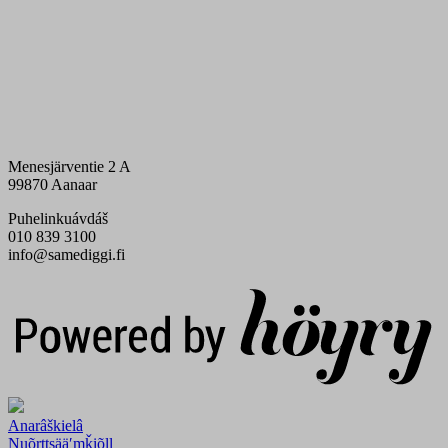
Menesjärventie 2 A
99870 Aanaar
Puhelinkuávdáš
010 839 3100
info@samediggi.fi
Digi- ja mainostoimisto Höyry Rovaniemi ja Oulu
Anarâškielâ
Nuõrttsääʹmǩiõll