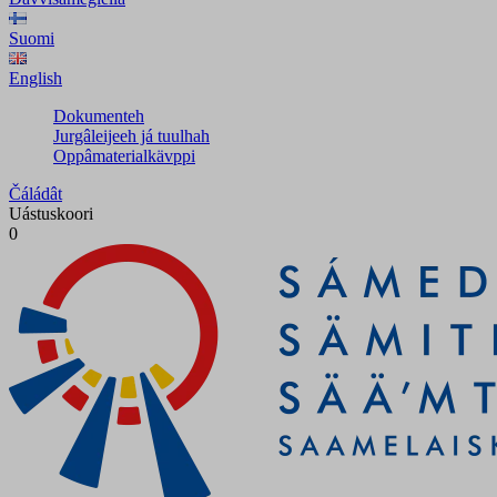
Suomi
English
Dokumenteh
Jurgâleijeeh já tuulhah
Oppâmaterialkävppi
Čáládât
Uástuskoori
0