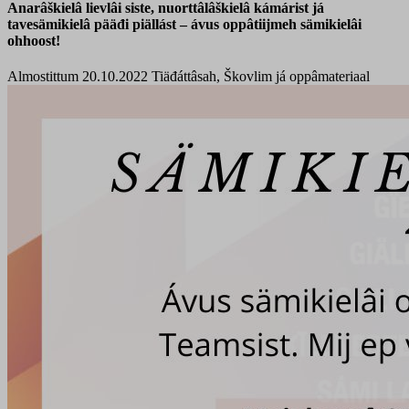
Anarâškielâ lievlâi siste, nuorttâlâškielâ kámárist já
tavesämikielâ pääđi piällást – ávus oppâtiijmeh sämikielâi
ohhoost!
Almostittum 20.10.2022
Tiäđáttâsah, Škovlim já oppâmateriaal