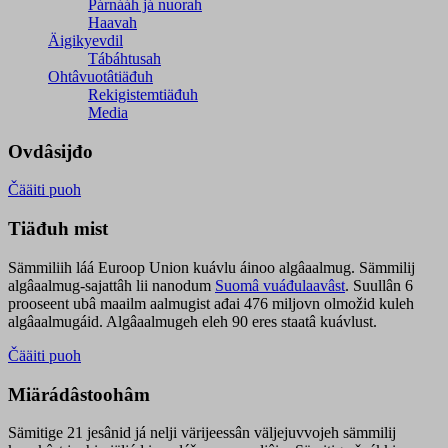
Párnááh já nuorah
Haavah
Äigikyevdil
Tábáhtusah
Ohtâvuotâtiäđuh
Rekigistemtiäđuh
Media
Ovdâsijđo
Čääiti puoh
Tiäđuh mist
Sämmiliih láá Euroop Union kuávlu áinoo algâaalmug. Sämmilij
algâaalmug-sajattâh lii nanodum
Suomâ vuáđulaavâst
. Suullân 6
prooseent ubâ maailm aalmugist ađai 476 miljovn olmožid kuleh
algâaalmugáid. Algâaalmugeh eleh 90 eres staatâ kuávlust.
Čääiti puoh
Miärádâstoohâm
Sämitige 21 jesânid já nelji värijeessân väljejuvvojeh sämmilij