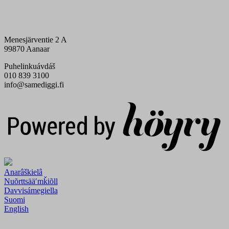
Menesjärventie 2 A
99870 Aanaar
Puhelinkuávdáš
010 839 3100
info@samediggi.fi
Digi- ja mainostoimisto Höyry Rovaniemi ja Oulu
Anarâškielâ
Nuõrttsääʹmǩiõll
Davvisámegiella
Suomi
English