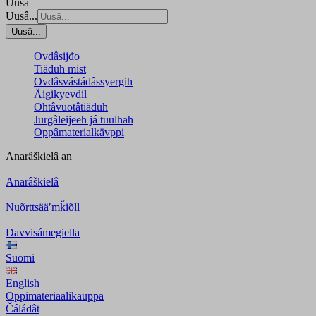
Uusâ
Uusâ...
Uusâ...
Ovdâsijđo
Tiäđuh mist
Ovdâsvástádâssyergih
Äigikyevdil
Ohtâvuotâtiäđuh
Jurgâleijeeh já tuulhah
Oppâmaterialkävppi
Anarâškielâ
an
Anarâškielâ
Nuõrttsääʹmǩiõll
Davvisámegiella
Suomi
English
Oppimateriaalikauppa
Čáládât