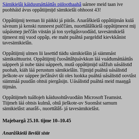
Sämikielâi káidusmáttááttâs piiloothaahâ
uárnee meid taan ive
puohháid ávus oppâtiijmijd sämikielâi ohhoost 43!
Oppâtiijmij teeman lii päikki já piirâs. Anarâškielâ oppâtiijmán kulá
sávnum já kenski runneest pulččám, nuorttâlâškielâ oppâtijmeest mij
uápásmep jieččân viistán já ton syeligâsvuođáid, tavesämikielâ
tijmeest mij vuod oppâp, ete maht puáhtá pargeldiđ kievkkânist
tavesämikielân.
Oppâtiijmij ulmen lii lasettiđ tiäđu sämikielâin já siämmást
sämikulttuurist. Oppâtiijmij čuosâttâhjuávkkun láá vuáđumáttááttâs
uáppeeh já nube tääsi uáppeeh, mutâ oppâtijmijd uážžuh uásálistiđ
puohah, kiäh láá perustum sämikielâin. Tijmijd puáhtá uásálistiđ
jieškote-uv uáppee jiečânávt tâi oles luokka puáhtá uásálistiđ oovtâst
siämmáá puudân ohtsii piergâsijn. Uásálistiđ puáhtá meid maaŋgâ
tiijmán.
Oppâtiijmeh tuállojeh káidusohtâvuođáin Microsoft Teamsist.
Tiijmeh láá ohtsis kulmâ, ohtâ jieškote-uv Suomâst sarnum
sämikielâst: anarâš-, nuorttâlâš- já tavesämikielâst.
Majebargâ 25.10. tijme 10–10.45
Anarâškielâ lievlâi siste