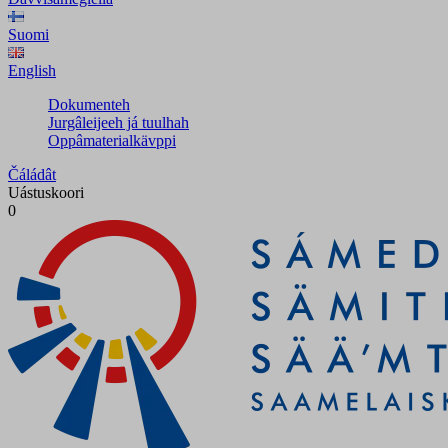
Suomi
English
Dokumenteh
Jurgâleijeeh já tuulhah
Oppâmaterialkävppi
Čáládât
Uástuskoori
0