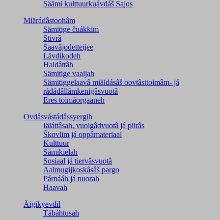
Säämi kulttuurkuávdáš Sajos
Miärádâstoohâm
Sämitige čuákkim
Stivrâ
Saavâjođetteijee
Lävdikodeh
Haldâttâh
Sämitige vaaljah
Sämitiggelaavâ miäldásâš oovtâsttoimâm- já
ráđádâllâmkenigâsvuotâ
Eres toimâorgaaneh
Ovdâsvástádâssyergih
Iäláttâsah, vuoigâdvuotâ já piirâs
Škovlim já oppâmateriaal
Kulttuur
Sämikielah
Sosiaal já tiervâsvuotâ
Aalmugijkoskâsâš pargo
Párnááh já nuorah
Haavah
Äigikyevdil
Tábáhtusah