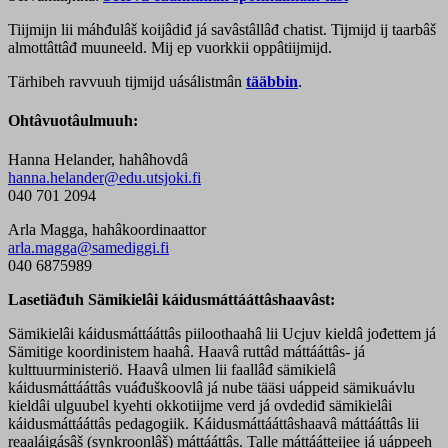
Tiijmijn lii máhđulâš koijâdiđ já savâstâllâđ chatist. Tijmijd ij taarbâš
almottâttâđ muuneeld. Mij ep vuorkkii oppâtiijmijd.
Tärhibeh ravvuuh tijmijd uásálistmân
tääbbin
.
Ohtâvuotâulmuuh:
Hanna Helander, hahâhovdâ
hanna.helander@edu.utsjoki.fi
040 701 2094
Arla Magga, hahâkoordinaattor
arla.magga@samediggi.fi
040 6875989
Lasetiäđuh Sämikielâi káidusmáttááttâshaavâst:
Sämikielâi káidusmáttááttâs piiloothaahâ lii Ucjuv kieldâ jođettem já
Sämitige koordinistem haahâ. Haavâ ruttâd máttááttâs- já
kulttuurministeriö. Haavâ ulmen lii faallâđ sämikielâ
káidusmáttááttâs vuáđuškoovlâ já nube tääsi uáppeid sämikuávlu
kieldâi ulguubel kyehti okkotiijme verd já ovdediđ sämikielâi
káidusmáttááttâs pedagogiik. Káidusmáttááttâshaavâ máttááttâs lii
reaaláigásâš (synkroonlâš) máttááttâs. Talle máttáátteijee já uáppeeh