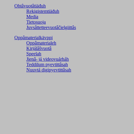
Ohtâvuotâtiäđuh
Rekigistemtiäđuh
Media
Tietosuoja
Juvsâttetteevuotâčielgiittâs
Oppâmaterialkävppi
Oppâmaterialeh
Kirjálâšvuotâ
Speelah
Jienâ- já videovuárháh
Teddilum pyevtittâsah
Nuuvtá digipyevtittâsah