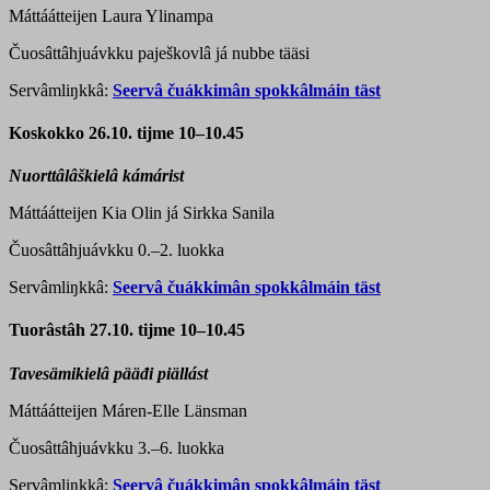
Máttáátteijen Laura Ylinampa
Čuosâttâhjuávkku paješkovlâ já nubbe tääsi
Servâmliŋkkâ:
Seervâ čuákkimân spokkâlmáin täst
Koskokko 26.10. tijme 10–10.45
Nuorttâlâškielâ kámárist
Máttáátteijen Kia Olin já Sirkka Sanila
Čuosâttâhjuávkku 0.–2. luokka
Servâmliŋkkâ:
Seervâ čuákkimân spokkâlmáin täst
Tuorâstâh 27.10. tijme 10–10.45
Tavesämikielâ pääđi piällást
Máttáátteijen Máren-Elle Länsman
Čuosâttâhjuávkku 3.–6. luokka
Servâmliŋkkâ:
Seervâ čuákkimân spokkâlmáin täst