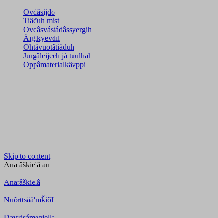
Ovdâsijđo
Tiäđuh mist
Ovdâsvástádâssyergih
Äigikyevdil
Ohtâvuotâtiäđuh
Jurgâleijeeh já tuulhah
Oppâmaterialkävppi
Skip to content
Anarâškielâ
an
Anarâškielâ
Nuõrttsääʹmǩiõll
Davvisámegiella