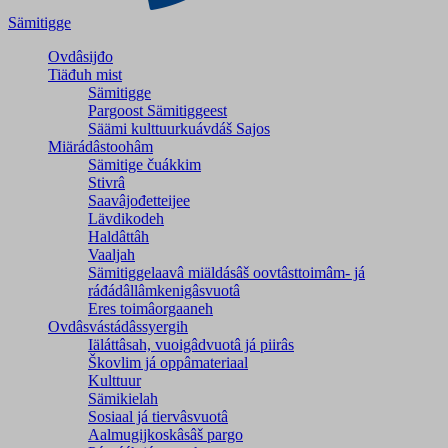
Sämitigge
Ovdâsijđo
Tiäđuh mist
Sämitigge
Pargoost Sämitiggeest
Säämi kulttuurkuávdáš Sajos
Miärádâstoohâm
Sämitige čuákkim
Stivrâ
Saavâjođetteijee
Lävdikodeh
Haldâttâh
Vaaljah
Sämitiggelaavâ miäldásâš oovtâsttoimâm- já
ráđádâllâmkenigâsvuotâ
Eres toimâorgaaneh
Ovdâsvástádâssyergih
Iäláttâsah, vuoigâdvuotâ já piirâs
Škovlim já oppâmateriaal
Kulttuur
Sämikielah
Sosiaal já tiervâsvuotâ
Aalmugijkoskâsâš pargo