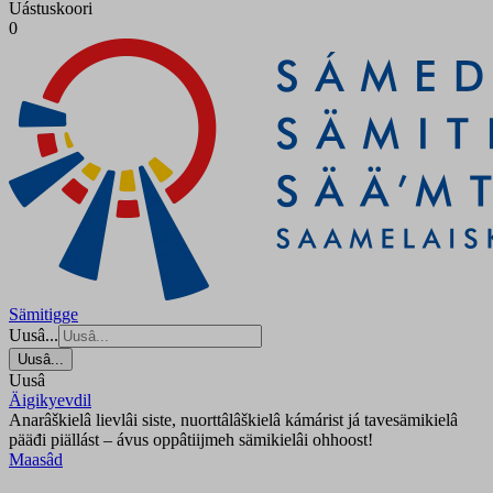
Uástuskoori
0
Sämitigge
Uusâ...
Uusâ...
Uusâ
Äigikyevdil
Anarâškielâ lievlâi siste, nuorttâlâškielâ kámárist já tavesämikielâ
pääđi piällást – ávus oppâtiijmeh sämikielâi ohhoost!
Maasâd