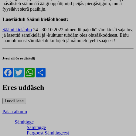
uásálisteh siämmáá ääigi oppâtijmijd jieijâs piergâsijguin, mutâ
fyysilávt sierâ paaihijn.
Lasetiäđuh Säämi kielâohhoost:
Säämi kielâoho
24.–30.10.2022 ulmen lii pajediđ sämikielâi sajattuv,
já lasettiđ sämikielâi já -kulttuur tubdâm oles ohtsâškoddeest. Eidu
taan ohhoost sämikielah kullojeh já uáinojeh jyehi saajeest!
Jyevi siijđo ovdâskulij
Facebook
Twitter
WhatsApp
Share
Eres uđđâseh
Palaa alkuun
Sämitigge
Sämitigge
Pargoost Sämitiggeest