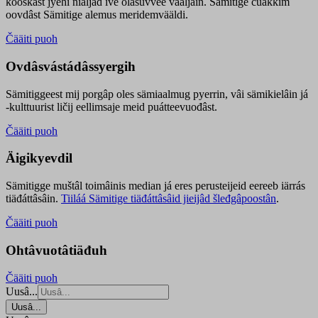
kooskâst jyehi niäljád ive olášuvvee vaaljâin. Sämitige čuákkim
oovdâst Sämitige alemus meridemvääldi.
Čääiti puoh
Ovdâsvástádâssyergih
Sämitiggeest mij porgâp oles sämiaalmug pyerrin, vâi sämikielâin já
-kulttuurist ličij eellimsaje meid puátteevuođâst.
Čääiti puoh
Äigikyevdil
Sämitigge muštâl toimâinis median já eres perusteijeid eereeb iärrás
tiäđáttâsâin.
Tiiláá Sämitige tiäđáttâsâid jieijâd šleđgâpoostân
.
Čääiti puoh
Ohtâvuotâtiäđuh
Čääiti puoh
Uusâ...
Uusâ...